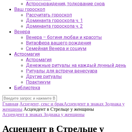
Астросновидения, толкование снов
Ваш гороскоп
Рассчитать гороскоп
Доминанта гороскопа ч. 1
Доминанта гороскопа ч. 2
Венера
Венера – богиня любви и красоты
Витасфера вашего рождения
Семейная Венера и социум
Астромагия
Астромагия
Денежные ритуалы на каждый лунный день
Ритуалы для встречи венесуара
Другие ритуалы
Практикум
Библиотека
Главная
Асцедент, секс и брак
Асцендент в знаках Зодиака у
женщины
Асцендент в Стрельце у женщины
Асцендент в знаках Зодиака у женщины
Асцендент в Стрельце у