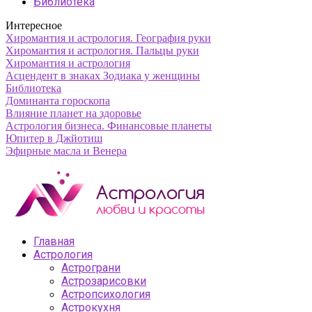
Библиотека
Интересное
Хиромантия и астрология. География руки
Хиромантия и астрология. Пальцы руки
Хиромантия и астрология
Асцендент в знаках Зодиака у женщины
Библиотека
Доминанта гороскопа
Влияние планет на здоровье
Астрология бизнеса. Финансовые планеты
Юпитер в Джйотиш
Эфирные масла и Венера
Главная
Астрология
Астрограни
Астрозарисовки
Астропсихология
Астрокухня