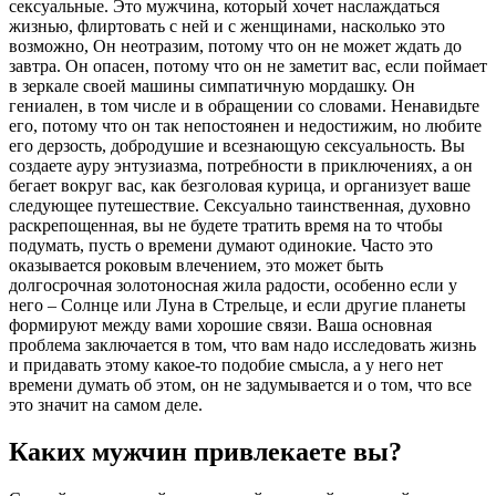
сексуальные. Это мужчина, который хочет наслаждаться
жизнью, флиртовать с ней и с женщинами, насколько это
возможно, Он неотразим, потому что он не может ждать до
завтра. Он опасен, потому что он не заметит вас, если поймает
в зеркале своей машины симпатичную мордашку. Он
гениален, в том числе и в обращении со словами. Ненавидьте
его, потому что он так непостоянен и недостижим, но любите
его дерзость, добродушие и всезнающую сексуальность. Вы
создаете ауру энтузиазма, потребности в приключениях, а он
бегает вокруг вас, как безголовая курица, и организует ваше
следующее путешествие. Сексуально таинственная, духовно
раскрепощенная, вы не будете тратить время на то чтобы
подумать, пусть о времени думают одинокие. Часто это
оказывается роковым влечением, это может быть
долгосрочная золотоносная жила радости, особенно если у
него – Солнце или Луна в Стрельце, и если другие планеты
формируют между вами хорошие связи. Ваша основная
проблема заключается в том, что вам надо исследовать жизнь
и придавать этому какое-то подобие смысла, а у него нет
времени думать об этом, он не задумывается и о том, что все
это значит на самом деле.
Каких мужчин привлекаете вы?