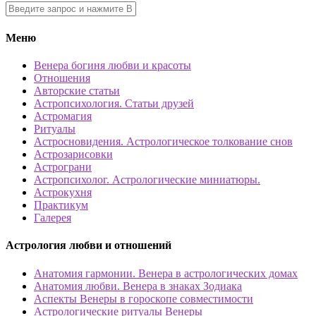
Меню
Венера богиня любви и красоты
Отношения
Авторские статьи
Астропсихология. Статьи друзей
Астромагия
Ритуалы
Астросновидения. Астрологическое толкование снов
Астрозарисовки
Астрограни
Астропсихолог. Астрологические миниатюры.
Астрокухня
Практикум
Галерея
Астрология любви и отношений
Анатомия гармонии. Венера в астрологических домах
Анатомия любви. Венера в знаках Зодиака
Аспекты Венеры в гороскопе совместимости
Астрологические ритуалы Венеры