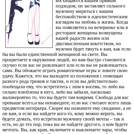
восхищаются вашим прямым
подходом, он заставляет сильного
мужчину мириться с вашим
беспокойством и идеалистическим
взглядом на любовь и жизнь.
Когда
вы появляетесь на вечеринке или в
ресторане женщины возмущены
вашей радости жизни или
двусмысленным кокетством, но
мужчин будет тянуть к вам, как если
бы вы были единственной женщиной на свете. Вы
процветаете в окружении людей, но вам быстро становится
скучно если вас не развлекают или если вы не развлекаетесь
сами. Вы обожаете играть романтичные игры и ловите свою
удачу. Кажется, что вы выходите из положения с помощью
разного рода трюков и тактик, и если вы действительно
пообещали ему, что встретитесь с ним в восемь, то либо вы
сильно влюблены в него, либо вы забыли, насколько
маловероятно то, что вы будете там вовремя. Свобода для вас
превыше всего,и вы ненавидите, если вас считают всего лишь
предметом интерьера. Скорее вы назначите ему свидание, а не
он вам, и если вы найдете кого-то, кому можно верить, вы
будете думать, что встретили мужчину своей мечты – так и
есть, но до тех пор, пока вы не найдете другого, о ком будете
мечтать. Вы, как кран, включаете и выключаете чары, чтобы