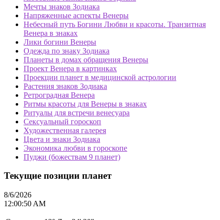
Мечты знаков Зодиака
Напряженные аспекты Венеры
Небесный путь Богини Любви и красоты. Транзитная
Венера в знаках
Лики богини Венеры
Одежда по знаку Зодиака
Планеты в домах обращения Венеры
Проект Венера в картинках
Проекции планет в медицинской астрологии
Растения знаков Зодиака
Ретроградная Венера
Ритмы красоты для Венеры в знаках
Ритуалы для встречи венесуара
Сексуальный гороскоп
Художественная галерея
Цвета и знаки Зодиака
Экономика любви в гороскопе
Пуджи (божествам 9 планет)
Текущие позиции планет
8/6/2026
12:00:50 AM