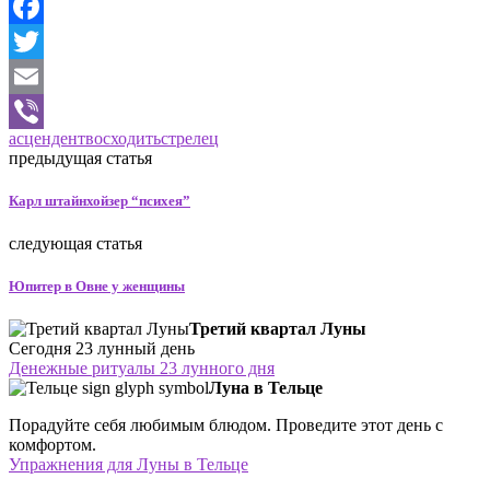
Odnoklassniki
Facebook
Twitter
Email
асцендент
восходить
стрелец
Viber
предыдущая статья
Карл штайнхойзер “психея”
следующая статья
Юпитер в Овне у женщины
Третий квартал Луны
Сегодня 23 лунный день
Денежные ритуалы 23 лунного дня
Луна в Тельце
Порадуйте себя любимым блюдом. Проведите этот день с
комфортом.
Упражнения для Луны в Тельце