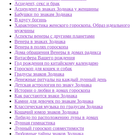
Асцедент, секс и брак
Асцендент в знаках Зодиака у женщины
Бабушки по знакам Зодиака
В кругу богинь
Характеристика женского гороскопа. Образ идеального
мужчины
Аспекты венеры с другими планетами
Венера в знаках Зодиака
Венера в полях гороскопа
Дома обращения Венеры в домах радикса
Витасфера Вашего рождения
Год рождения по китайскому календарю
Гороскоп для кошек и собак
Градусы знаков Зодиака
Денежные ритуалы на каждый лунный день
Детская астрология по знаку Зодиака
Истории о любви в домах гороскопа
Как расстаются знаки Зодиака
Камни для девочек по знакам Зодиака
Классическая музыка по градусам Зодиака
Кошачий юмор знаков Зодиака
Либидо по расположению луны в домах
Лунная гимнастика
Лунный гороскоп совместимости
Любовные тайны знаков Зодиака