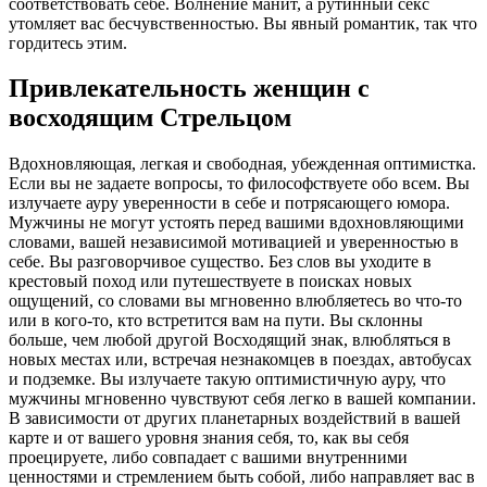
соответствовать себе. Волнение манит, а рутинный секс
утомляет вас бесчувственностью. Вы явный романтик, так что
гордитесь этим.
Привлекательность женщин с
восходящим Стрельцом
Вдохновляющая, легкая и свободная, убежденная оптимистка.
Если вы не задаете вопросы, то философствуете обо всем. Вы
излучаете ауру уверенности в себе и потрясающего юмора.
Мужчины не могут устоять перед вашими вдохновляющими
словами, вашей независимой мотивацией и уверенностью в
себе. Вы разговорчивое существо. Без слов вы уходите в
крестовый поход или путешествуете в поисках новых
ощущений, со словами вы мгновенно влюбляетесь во что-то
или в кого-то, кто встретится вам на пути. Вы склонны
больше, чем любой другой Восходящий знак, влюбляться в
новых местах или, встречая незнакомцев в поездах, автобусах
и подземке. Вы излучаете такую оптимистичную ауру, что
мужчины мгновенно чувствуют себя легко в вашей компании.
В зависимости от других планетарных воздействий в вашей
карте и от вашего уровня знания себя, то, как вы себя
проецируете, либо совпадает с вашими внутренними
ценностями и стремлением быть собой, либо направляет вас в