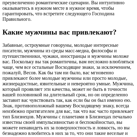
преувеличенно романтические сценарии. Вы интуитивно
оказываетесь в нужном месте в нужное время, чтобы
гарантировать, что встретите следующего Господина
Правильного.
Какие мужчины вас привлекают?
Забавные, остроумные говоруны, молодые интересные
писатели, мужчины из среды масс-медиа, философы и
путешественники, чужаки, иностранцы и мужчины моложе
вас. Поскольку вы так романтичны, вам несложно влюбляться
чаще, чем все остальные Восходящие знаки, за исключением,
пожалуй, Весов. Как бы там ни было, вас мгновенно
привлекают более молодые мужчины или просто молодые,
жизнерадостные, язвительные и невероятно умные. Мужчина,
который проявляет эти качества, может не быть в точности
вашей половинкой на длительный срок, но он определенно
заставит вас чувствовать так, как если бы он был именно ею.
Знак, противоположный вашему Восходящему знаку, всегда
неизбежно притягателен для вас, так что вас часто привлекает
тип Близнецов. Мужчины с планетами в Близнецах печально
известны своей импульсивностью и беспокойностыо, вы
можете ненавидеть их за поверхностность и ловкость, но вы
безнадежно влюбитесь в них за то, что они такие веселые и