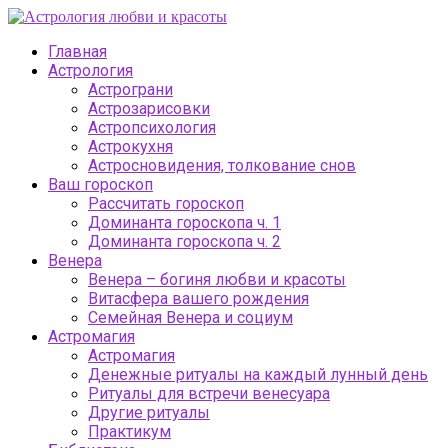
Главная
Астрология
Астрограни
Астрозарисовки
Астропсихология
Астрокухня
Астросновидения, толкование снов
Ваш гороскоп
Рассчитать гороскоп
Доминанта гороскопа ч. 1
Доминанта гороскопа ч. 2
Венера
Венера – богиня любви и красоты
Витасфера вашего рождения
Семейная Венера и социум
Астромагия
Астромагия
Денежные ритуалы на каждый лунный день
Ритуалы для встречи венесуара
Другие ритуалы
Практикум