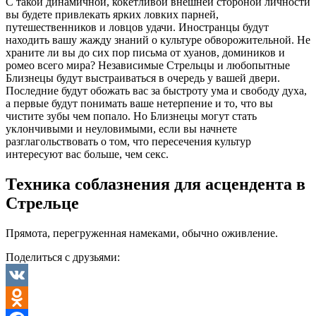
С такой динамичной, кокетливой внешней стороной личности
вы будете привлекать ярких ловких парней,
путешественников и ловцов удачи. Иностранцы будут
находить вашу жажду знаний о культуре обворожительной. Не
храните ли вы до сих пор письма от хуанов, домиников и
ромео всего мира? Независимые Стрельцы и любопытные
Близнецы будут выстраиваться в очередь у вашей двери.
Последние будут обожать вас за быстроту ума и свободу духа,
а первые будут понимать ваше нетерпение и то, что вы
чистите зубы чем попало. Но Близнецы могут стать
уклончивыми и неуловимыми, если вы начнете
разглагольствовать о том, что пересечения культур
интересуют вас больше, чем секс.
Техника соблазнения для асцендента в
Стрельце
Прямота, перегруженная намеками, обычно оживление.
Поделиться с друзьями:
VK