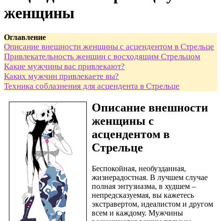
женщины
Оглавление
Описание внешности женщины с асцендентом в Стрельце
Привлекательность женщин с восходящим Стрельцом
Какие мужчины вас привлекают?
Каких мужчин привлекаете вы?
Техника соблазнения для асцендента в Стрельце
Описание внешности
женщины с
асцендентом в
Стрельце
Беспокойная, необузданная,
жизнерадостная. В лучшем случае
полная энтузиазма, в худшем –
непредсказуемая, вы кажетесь
экстравертом, идеалистом и другом
всем и каждому. Мужчины