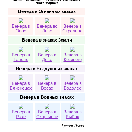
знака зодиака
Венера в Огненных знаках
Венера в
Венера во
Венера в
Овне
Льве
Стрельце
Венера в знаках Земли
Венера в
Венера в
Венера в
Телеце
Деве
Козероге
Венера в Воздушных знаках
Венера в
Венера в
Венера в
Близнецах
Весах
Водолее
Венера в Водных знаках
Венера в
Венера в
Венера в
Раке
Скорпионе
Рыбах
Грант Льюи