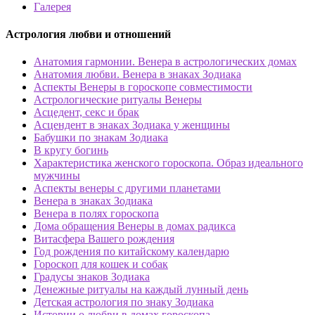
Галерея
Астрология любви и отношений
Анатомия гармонии. Венера в астрологических домах
Анатомия любви. Венера в знаках Зодиака
Аспекты Венеры в гороскопе совместимости
Астрологические ритуалы Венеры
Асцедент, секс и брак
Асцендент в знаках Зодиака у женщины
Бабушки по знакам Зодиака
В кругу богинь
Характеристика женского гороскопа. Образ идеального
мужчины
Аспекты венеры с другими планетами
Венера в знаках Зодиака
Венера в полях гороскопа
Дома обращения Венеры в домах радикса
Витасфера Вашего рождения
Год рождения по китайскому календарю
Гороскоп для кошек и собак
Градусы знаков Зодиака
Денежные ритуалы на каждый лунный день
Детская астрология по знаку Зодиака
Истории о любви в домах гороскопа