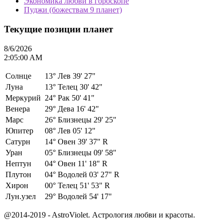
Экономика любви в гороскопе
Пуджи (божествам 9 планет)
Текущие позиции планет
8/6/2026
2:05:00 AM
Солнце
13°
Лев 39' 27"
Луна
13°
Телец 30' 42"
Меркурий
24°
Рак 50' 41"
Венера
29°
Дева 16' 42"
Марс
26°
Близнецы 29' 25"
Юпитер
08°
Лев 05' 12"
Сатурн
14°
Овен 39' 37" R
Уран
05°
Близнецы 09' 58"
Нептун
04°
Овен 11' 18" R
Плутон
04°
Водолей 03' 27" R
Хирон
00°
Телец 51' 53" R
Лун.узел
29°
Водолей 54' 17"
@2014-2019 - AstroViolet. Астрология любви и красоты.