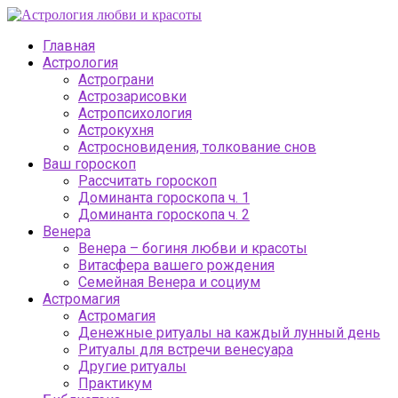
Главная
Астрология
Астрограни
Астрозарисовки
Астропсихология
Астрокухня
Астросновидения, толкование снов
Ваш гороскоп
Рассчитать гороскоп
Доминанта гороскопа ч. 1
Доминанта гороскопа ч. 2
Венера
Венера – богиня любви и красоты
Витасфера вашего рождения
Семейная Венера и социум
Астромагия
Астромагия
Денежные ритуалы на каждый лунный день
Ритуалы для встречи венесуара
Другие ритуалы
Практикум