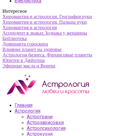
Библиотека
Интересное
Хиромантия и астрология. География руки
Хиромантия и астрология. Пальцы руки
Хиромантия и астрология
Асцендент в знаках Зодиака у женщины
Библиотека
Доминанта гороскопа
Влияние планет на здоровье
Астрология бизнеса. Финансовые планеты
Юпитер в Джйотиш
Эфирные масла и Венера
Главная
Астрология
Астрограни
Астрозарисовки
Астропсихология
Астрокухня