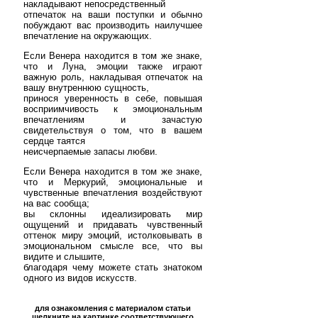
накладывают непосредственный
отпечаток на ваши поступки и обычно
побуждают вас производить наилучшее
впечатление на окружающих.
Если Венера находится в том же знаке,
что и Луна, эмоции также играют
важную роль, накладывая отпечаток на
вашу внутреннюю сущность,
принося уверенность в себе, повышая
восприимчивость к эмоциональным
впечатлениям и зачастую
свидетельствуя о том, что в вашем
сердце таятся
неисчерпаемые запасы любви.
Если Венера находится в том же знаке,
что и Меркурий, эмоциональные и
чувственные впечатления воздействуют
на вас сообща;
вы склонны идеализировать мир
ощущений и придавать чувственный
оттенок миру эмоций, истолковывать в
эмоциональном смысле все, что вы
видите и слышите,
благодаря чему можете стать знатоком
одного из видов искусств.
для ознакомления с материалом статьи
щелкните на картинке соответствующего