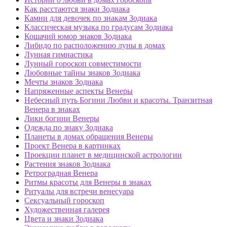
Как расстаются знаки Зодиака
Камни для девочек по знакам Зодиака
Классическая музыка по градусам Зодиака
Кошачий юмор знаков Зодиака
Либидо по расположению луны в домах
Лунная гимнастика
Лунный гороскоп совместимости
Любовные тайны знаков Зодиака
Мечты знаков Зодиака
Напряженные аспекты Венеры
Небесный путь Богини Любви и красоты. Транзитная
Венера в знаках
Лики богини Венеры
Одежда по знаку Зодиака
Планеты в домах обращения Венеры
Проект Венера в картинках
Проекции планет в медицинской астрологии
Растения знаков Зодиака
Ретроградная Венера
Ритмы красоты для Венеры в знаках
Ритуалы для встречи венесуара
Сексуальный гороскоп
Художественная галерея
Цвета и знаки Зодиака