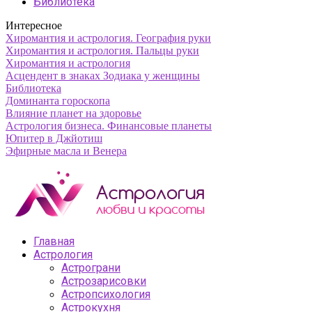
Библиотека
Интересное
Хиромантия и астрология. География руки
Хиромантия и астрология. Пальцы руки
Хиромантия и астрология
Асцендент в знаках Зодиака у женщины
Библиотека
Доминанта гороскопа
Влияние планет на здоровье
Астрология бизнеса. Финансовые планеты
Юпитер в Джйотиш
Эфирные масла и Венера
Главная
Астрология
Астрограни
Астрозарисовки
Астропсихология
Астрокухня