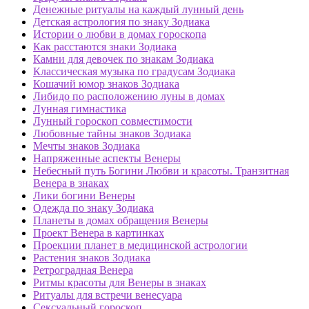
Денежные ритуалы на каждый лунный день
Детская астрология по знаку Зодиака
Истории о любви в домах гороскопа
Как расстаются знаки Зодиака
Камни для девочек по знакам Зодиака
Классическая музыка по градусам Зодиака
Кошачий юмор знаков Зодиака
Либидо по расположению луны в домах
Лунная гимнастика
Лунный гороскоп совместимости
Любовные тайны знаков Зодиака
Мечты знаков Зодиака
Напряженные аспекты Венеры
Небесный путь Богини Любви и красоты. Транзитная
Венера в знаках
Лики богини Венеры
Одежда по знаку Зодиака
Планеты в домах обращения Венеры
Проект Венера в картинках
Проекции планет в медицинской астрологии
Растения знаков Зодиака
Ретроградная Венера
Ритмы красоты для Венеры в знаках
Ритуалы для встречи венесуара
Сексуальный гороскоп