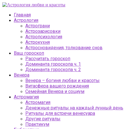
Главная
Астрология
Астрограни
Астрозарисовки
Астропсихология
Астрокухня
Астросновидения, толкование снов
Ваш гороскоп
Рассчитать гороскоп
Доминанта гороскопа ч. 1
Доминанта гороскопа ч. 2
Венера
Венера – богиня любви и красоты
Витасфера вашего рождения
Семейная Венера и социум
Астромагия
Астромагия
Денежные ритуалы на каждый лунный день
Ритуалы для встречи венесуара
Другие ритуалы
Практикум