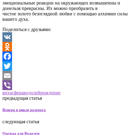
эмоциональные реакции на окружающих возвышенны и
донельзя прекрасны. Их можно преобразить в
чистое золото безоглядной любви с помощью алхимии силы
вашего духа.
Поделиться с друзьями:
VK
Odnoklassniki
Facebook
Twitter
Email
витасфера
водолей
рождение
Viber
предыдущая статья
Венера в цикле козерога
следующая статья
Одежда для Водолея