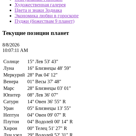
Художественная галерея
Цвета и знаки Зодиака
Экономика любви в гороскопе
Пуджи (божествам 9 планет)
Текущие позиции планет
8/8/2026
10:07:11 AM
Солнце
15°
Лев 53' 43"
Луна
16°
Близнецы 48' 59"
Меркурий
28°
Рак 04' 12"
Венера
01°
Весы 37' 48"
Марс
28°
Близнецы 03' 01"
Юпитер
08°
Лев 36' 07"
Сатурн
14°
Овен 36' 55" R
Уран
05°
Близнецы 13' 55"
Нептун
04°
Овен 09' 07" R
Плутон
04°
Водолей 00' 14" R
Хирон
00°
Телец 51' 27" R
Лун.узел
29°
Водолей 52' 31" R