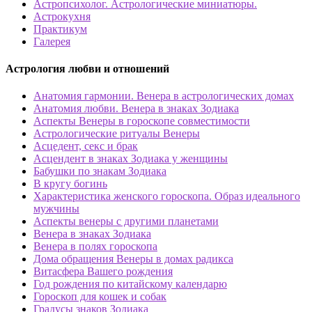
Астропсихолог. Астрологические миниатюры.
Астрокухня
Практикум
Галерея
Астрология любви и отношений
Анатомия гармонии. Венера в астрологических домах
Анатомия любви. Венера в знаках Зодиака
Аспекты Венеры в гороскопе совместимости
Астрологические ритуалы Венеры
Асцедент, секс и брак
Асцендент в знаках Зодиака у женщины
Бабушки по знакам Зодиака
В кругу богинь
Характеристика женского гороскопа. Образ идеального
мужчины
Аспекты венеры с другими планетами
Венера в знаках Зодиака
Венера в полях гороскопа
Дома обращения Венеры в домах радикса
Витасфера Вашего рождения
Год рождения по китайскому календарю
Гороскоп для кошек и собак
Градусы знаков Зодиака