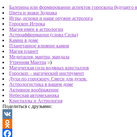
Балерина или формировании аспектов гороскопа будущего
Цвета и знаки Зодиака
Игры, игроки и наше оружие астролога
Гороскоп Игрока
Магия имен в астрологии
Астроаффирмации (слова Силы)
Камни в доме
Планетарное влияние камня
Магия планет
Медитация, мантра, мандала
Утренняя Мантра
:-)
Магическая сила водяных кристаллов
Гороскоп – магический инструмент
Духи по гороскопу. Смеси для духов.
Астрологистика в вашем доме
Активное воображение
Небесная автомеханика
Кристаллы и Астрология
Поделиться с друзьями:
VK
Odnoklassniki