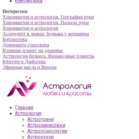
Библиотека
Интересное
Хиромантия и астрология. География руки
Хиромантия и астрология. Пальцы руки
Хиромантия и астрология
Асцендент в знаках Зодиака у женщины
Библиотека
Доминанта гороскопа
Влияние планет на здоровье
Астрология бизнеса. Финансовые планеты
Юпитер в Джйотиш
Эфирные масла и Венера
Главная
Астрология
Астрограни
Астрозарисовки
Астропсихология
Астрокухня