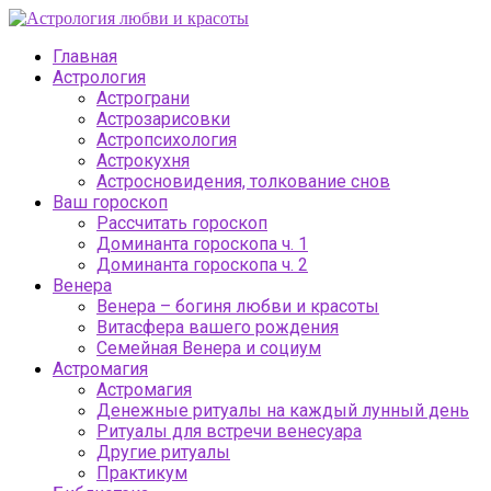
Главная
Астрология
Астрограни
Астрозарисовки
Астропсихология
Астрокухня
Астросновидения, толкование снов
Ваш гороскоп
Рассчитать гороскоп
Доминанта гороскопа ч. 1
Доминанта гороскопа ч. 2
Венера
Венера – богиня любви и красоты
Витасфера вашего рождения
Семейная Венера и социум
Астромагия
Астромагия
Денежные ритуалы на каждый лунный день
Ритуалы для встречи венесуара
Другие ритуалы
Практикум