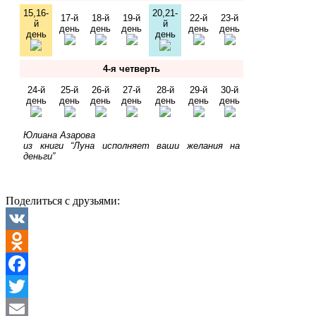
15,16-
20,21-
17-й
18-й
19-й
22-й
23-й
й
й
день
день
день
день
день
день
день
4-я четверть
24-й
25-й
26-й
27-й
28-й
29-й
30-й
день
день
день
день
день
день
день
Юлиана Азарова
из книги “Луна исполняет ваши желания на
деньги”
Поделиться с друзьями:
VK
Odnoklassniki
Facebook
Twitter