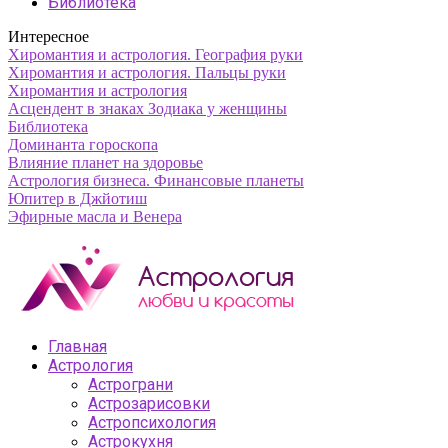
Библиотека
Интересное
Хиромантия и астрология. География руки
Хиромантия и астрология. Пальцы руки
Хиромантия и астрология
Асцендент в знаках Зодиака у женщины
Библиотека
Доминанта гороскопа
Влияние планет на здоровье
Астрология бизнеса. Финансовые планеты
Юпитер в Джйотиш
Эфирные масла и Венера
Главная
Астрология
Астрограни
Астрозарисовки
Астропсихология
Астрокухня