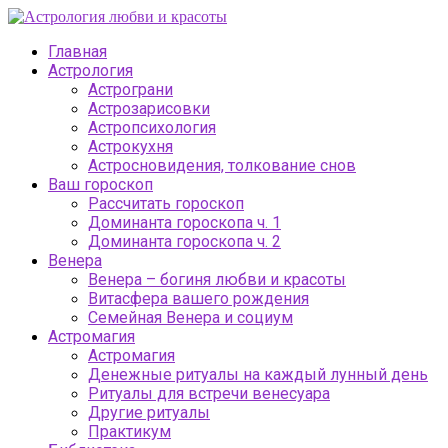
Главная
Астрология
Астрограни
Астрозарисовки
Астропсихология
Астрокухня
Астросновидения, толкование снов
Ваш гороскоп
Рассчитать гороскоп
Доминанта гороскопа ч. 1
Доминанта гороскопа ч. 2
Венера
Венера – богиня любви и красоты
Витасфера вашего рождения
Семейная Венера и социум
Астромагия
Астромагия
Денежные ритуалы на каждый лунный день
Ритуалы для встречи венесуара
Другие ритуалы
Практикум