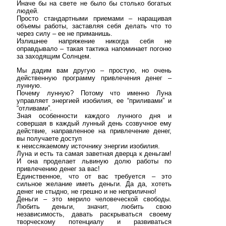
Иначе бы на свете не было бы столько богатых
людей.
Просто стандартными приемами – наращивая
объемы работы, заставляя себя делать что то
через силу – ее не приманишь.
Излишнее напряжение никогда себя не
оправдывало – такая тактика напоминает погоню
за заходящим Солнцем.
Мы дадим вам другую – простую, но очень
действенную программу привлечения денег –
лунную.
Почему лунную? Потому что именно Луна
управляет энергией изобилия, ее “приливами” и
“отливами”.
Зная особенности каждого лунного дня и
совершая в каждый лунный день созвучное ему
действие, направленное на привлечение денег,
вы получаете доступ
к неиссякаемому источнику энергии изобилия.
Луна и есть та самая заветная дверца к деньгам!
И она проделает львиную долю работы по
привлечению денег за вас!
Единственное, что от вас требуется – это
сильное желание иметь деньги. Да да, хотеть
денег не стыдно, не грешно и не неприлично!
Деньги – это мерило человеческой свободы.
Любить деньги, значит, любить свою
независимость, давать раскрываться своему
творческому потенциалу и развиваться