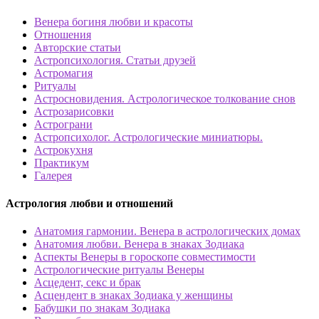
Венера богиня любви и красоты
Отношения
Авторские статьи
Астропсихология. Статьи друзей
Астромагия
Ритуалы
Астросновидения. Астрологическое толкование снов
Астрозарисовки
Астрограни
Астропсихолог. Астрологические миниатюры.
Астрокухня
Практикум
Галерея
Астрология любви и отношений
Анатомия гармонии. Венера в астрологических домах
Анатомия любви. Венера в знаках Зодиака
Аспекты Венеры в гороскопе совместимости
Астрологические ритуалы Венеры
Асцедент, секс и брак
Асцендент в знаках Зодиака у женщины
Бабушки по знакам Зодиака