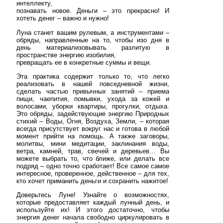
интеллекту,
познавать новое. Деньги – это прекрасно! И
хотеть денег – важно и нужно!
Луна станет вашим рулевым, а инструментами –
обряды, направленные на то, чтобы изо дня в
день материализовывать разлитую в
пространстве энергию изобилия,
превращать ее в конкретные суммы и вещи.
Эта практика содержит только то, что легко
реализовать в нашей повседневной жизни,
сделать частью привычных занятий – приема
пищи, чаепития, помывки, ухода за кожей и
волосами, уборки квартиры, прогулки, отдыха.
Это обряды, задействующие энергию Природных
стихий – Воды, Огня, Воздуха, Земли, – которая
всегда присутствует вокруг нас и готова в любой
момент прийти на помощь. А также заговоры,
молитвы, мини медитации, заклинания воды,
ветра, камней, трав, свечей и деревьев… Вы
можете выбрать то, что ближе, или делать все
подряд – одно точно сработает! Все самое самое
интересное, проверенное, действенное – для тех,
кто хочет приманить деньги и сохранить нажитое!
Доверьтесь Луне! Узнайте о возможностях,
которые предоставляет каждый лунный день, и
используйте их! И этого достаточно, чтобы
энергия денег начала свободно циркулировать в