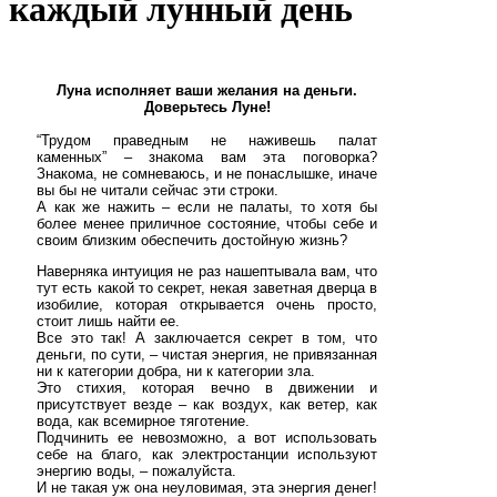
каждый лунный день
Луна исполняет ваши желания на деньги.
Доверьтесь Луне!
“Трудом праведным не наживешь палат
каменных” – знакома вам эта поговорка?
Знакома, не сомневаюсь, и не понаслышке, иначе
вы бы не читали сейчас эти строки.
А как же нажить – если не палаты, то хотя бы
более менее приличное состояние, чтобы себе и
своим близким обеспечить достойную жизнь?
Наверняка интуиция не раз нашептывала вам, что
тут есть какой то секрет, некая заветная дверца в
изобилие, которая открывается очень просто,
стоит лишь найти ее.
Все это так! А заключается секрет в том, что
деньги, по сути, – чистая энергия, не привязанная
ни к категории добра, ни к категории зла.
Это стихия, которая вечно в движении и
присутствует везде – как воздух, как ветер, как
вода, как всемирное тяготение.
Подчинить ее невозможно, а вот использовать
себе на благо, как электростанции используют
энергию воды, – пожалуйста.
И не такая уж она неуловимая, эта энергия денег!