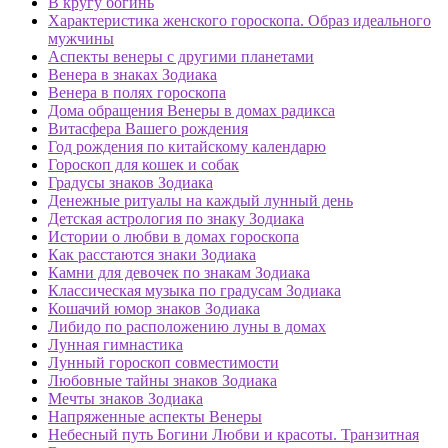
В кругу богинь
Характеристика женского гороскопа. Образ идеального
мужчины
Аспекты венеры с другими планетами
Венера в знаках Зодиака
Венера в полях гороскопа
Дома обращения Венеры в домах радикса
Витасфера Вашего рождения
Год рождения по китайскому календарю
Гороскоп для кошек и собак
Градусы знаков Зодиака
Денежные ритуалы на каждый лунный день
Детская астрология по знаку Зодиака
Истории о любви в домах гороскопа
Как расстаются знаки Зодиака
Камни для девочек по знакам Зодиака
Классическая музыка по градусам Зодиака
Кошачий юмор знаков Зодиака
Либидо по расположению луны в домах
Лунная гимнастика
Лунный гороскоп совместимости
Любовные тайны знаков Зодиака
Мечты знаков Зодиака
Напряженные аспекты Венеры
Небесный путь Богини Любви и красоты. Транзитная