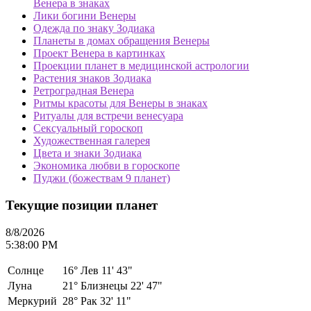
Венера в знаках
Лики богини Венеры
Одежда по знаку Зодиака
Планеты в домах обращения Венеры
Проект Венера в картинках
Проекции планет в медицинской астрологии
Растения знаков Зодиака
Ретроградная Венера
Ритмы красоты для Венеры в знаках
Ритуалы для встречи венесуара
Сексуальный гороскоп
Художественная галерея
Цвета и знаки Зодиака
Экономика любви в гороскопе
Пуджи (божествам 9 планет)
Текущие позиции планет
8/8/2026
5:38:00 PM
Солнце
16°
Лев 11' 43"
Луна
21°
Близнецы 22' 47"
Меркурий
28°
Рак 32' 11"