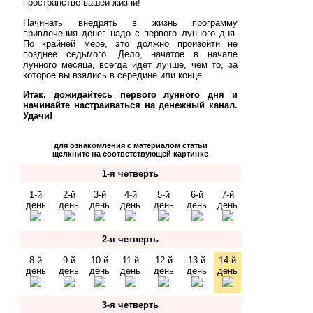
пространстве вашей жизни!
Начинать внедрять в жизнь программу
привлечения денег надо с первого лунного дня.
По крайней мере, это должно произойти не
позднее седьмого. Дело, начатое в начале
лунного месяца, всегда идет лучше, чем то, за
которое вы взялись в середине или конце.
Итак, дожидайтесь первого лунного дня и
начинайте настраиваться на денежный канал.
Удачи!
для ознакомления с материалом статьи
щелкните на соответствующей картинке
1-я четверть
1-й
2-й
3-й
4-й
5-й
6-й
7-й
день
день
день
день
день
день
день
2-я четверть
8-й
9-й
10-й
11-й
12-й
13-й
14-й
день
день
день
день
день
день
день
3-я четверть