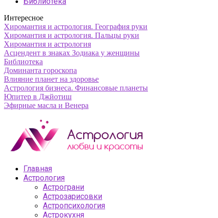
Библиотека
Интересное
Хиромантия и астрология. География руки
Хиромантия и астрология. Пальцы руки
Хиромантия и астрология
Асцендент в знаках Зодиака у женщины
Библиотека
Доминанта гороскопа
Влияние планет на здоровье
Астрология бизнеса. Финансовые планеты
Юпитер в Джйотиш
Эфирные масла и Венера
Главная
Астрология
Астрограни
Астрозарисовки
Астропсихология
Астрокухня