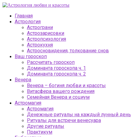
Главная
Астрология
Астрограни
Астрозарисовки
Астропсихология
Астрокухня
Астросновидения, толкование снов
Ваш гороскоп
Рассчитать гороскоп
Доминанта гороскопа ч. 1
Доминанта гороскопа ч. 2
Венера
Венера – богиня любви и красоты
Витасфера вашего рождения
Семейная Венера и социум
Астромагия
Астромагия
Денежные ритуалы на каждый лунный день
Ритуалы для встречи венесуара
Другие ритуалы
Практикум