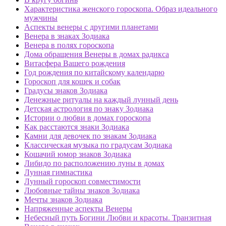
Характеристика женского гороскопа. Образ идеального
мужчины
Аспекты венеры с другими планетами
Венера в знаках Зодиака
Венера в полях гороскопа
Дома обращения Венеры в домах радикса
Витасфера Вашего рождения
Год рождения по китайскому календарю
Гороскоп для кошек и собак
Градусы знаков Зодиака
Денежные ритуалы на каждый лунный день
Детская астрология по знаку Зодиака
Истории о любви в домах гороскопа
Как расстаются знаки Зодиака
Камни для девочек по знакам Зодиака
Классическая музыка по градусам Зодиака
Кошачий юмор знаков Зодиака
Либидо по расположению луны в домах
Лунная гимнастика
Лунный гороскоп совместимости
Любовные тайны знаков Зодиака
Мечты знаков Зодиака
Напряженные аспекты Венеры
Небесный путь Богини Любви и красоты. Транзитная