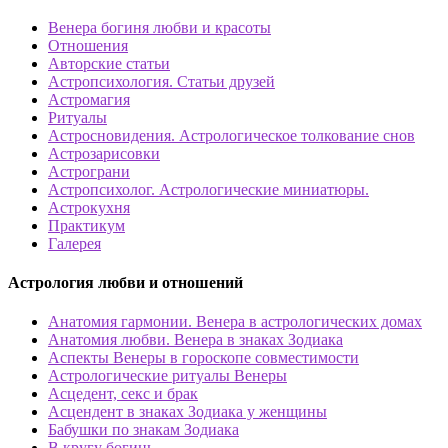
Венера богиня любви и красоты
Отношения
Авторские статьи
Астропсихология. Статьи друзей
Астромагия
Ритуалы
Астросновидения. Астрологическое толкование снов
Астрозарисовки
Астрограни
Астропсихолог. Астрологические миниатюры.
Астрокухня
Практикум
Галерея
Астрология любви и отношений
Анатомия гармонии. Венера в астрологических домах
Анатомия любви. Венера в знаках Зодиака
Аспекты Венеры в гороскопе совместимости
Астрологические ритуалы Венеры
Асцедент, секс и брак
Асцендент в знаках Зодиака у женщины
Бабушки по знакам Зодиака
В кругу богинь