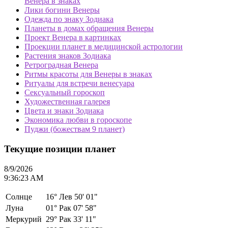
Венера в знаках
Лики богини Венеры
Одежда по знаку Зодиака
Планеты в домах обращения Венеры
Проект Венера в картинках
Проекции планет в медицинской астрологии
Растения знаков Зодиака
Ретроградная Венера
Ритмы красоты для Венеры в знаках
Ритуалы для встречи венесуара
Сексуальный гороскоп
Художественная галерея
Цвета и знаки Зодиака
Экономика любви в гороскопе
Пуджи (божествам 9 планет)
Текущие позиции планет
8/9/2026
9:36:23 AM
Солнце
16°
Лев 50' 01"
Луна
01°
Рак 07' 58"
Меркурий
29°
Рак 33' 11"