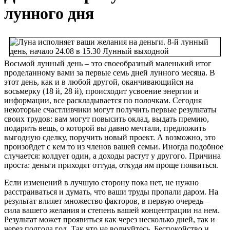
лунного дня
Восьмой лунный день – это своеобразный маленький итог
проделанному вами за первые семь дней лунного месяца. В
этот день, как и в любой другой, оканчивающийся на
восьмерку (18 й, 28 й), происходит усвоение энергии и
информации, все раскладывается по полочкам. Сегодня
некоторые счастливчики могут получить первые результаты
своих трудов: вам могут повысить оклад, выдать премию,
подарить вещь, о которой вы давно мечтали, предложить
выгодную сделку, поручить новый проект.
А возможно, это
произойдет с кем то из членов вашей семьи. Иногда подобное
случается: колдует один, а доходы растут у другого. Причина
проста: деньги приходят оттуда, откуда им проще появиться.
Если изменений в лучшую сторону пока нет, не нужно
расстраиваться и думать, что ваши труды пропали даром. На
результат влияет множество факторов, в первую очередь –
сила вашего желания и степень вашей концентрации на нем.
Результат может проявиться как через несколько дней, так и
через полгода год. Так что не волнуйтесь. Беспокойство и