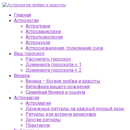
Главная
Астрология
Астрограни
Астрозарисовки
Астропсихология
Астрокухня
Астросновидения, толкование снов
Ваш гороскоп
Рассчитать гороскоп
Доминанта гороскопа ч. 1
Доминанта гороскопа ч. 2
Венера
Венера – богиня любви и красоты
Витасфера вашего рождения
Семейная Венера и социум
Астромагия
Астромагия
Денежные ритуалы на каждый лунный день
Ритуалы для встречи венесуара
Другие ритуалы
Практикум