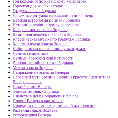
Год рождения по китайскому календарю
Гороскоп для кошек и собак
Градусы знаков Зодиака
Денежные ритуалы на каждый лунный день
Детская астрология по знаку Зодиака
Истории о любви в домах гороскопа
Как расстаются знаки Зодиака
Камни для девочек по знакам Зодиака
Классическая музыка по градусам Зодиака
Кошачий юмор знаков Зодиака
Либидо по расположению луны в домах
Лунная гимнастика
Лунный гороскоп совместимости
Любовные тайны знаков Зодиака
Мечты знаков Зодиака
Напряженные аспекты Венеры
Небесный путь Богини Любви и красоты. Транзитная
Венера в знаках
Лики богини Венеры
Одежда по знаку Зодиака
Планеты в домах обращения Венеры
Проект Венера в картинках
Проекции планет в медицинской астрологии
Растения знаков Зодиака
Ретроградная Венера