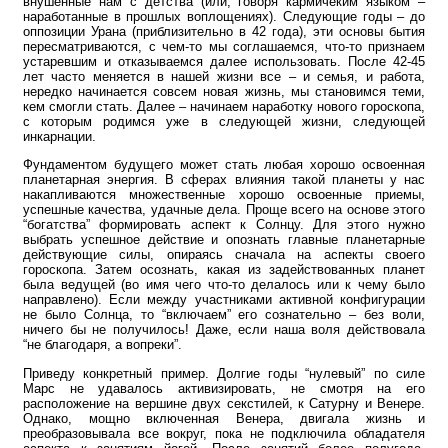
внушенные нам с детства (или, говоря кармичеким языком –
наработанные в прошлых воплощениях). Следующие годы – до
оппозиции Урана (приблизительно в 42 года), эти основы бытия
пересматриваются, с чем-то мы соглашаемся, что-то признаем
устаревшим и отказываемся далее использовать. После 42-45
лет часто меняется в нашей жизни все – и семья, и работа,
нередко начинается совсем новая жизнь, мы становимся теми,
кем смогли стать. Далее – начинаем наработку нового гороскопа,
с которым родимся уже в следующей жизни, следующей
инкарнации.
Фундаментом будущего может стать любая хорошо освоенная
планетарная энергия. В сферах влияния такой планеты у нас
накапливаются множественные хорошо освоенные приемы,
успешные качества, удачные дела. Проще всего на основе этого
“богатства” формировать аспект к Солнцу. Для этого нужно
выбрать успешное действие и опознать главные планетарные
действующие силы, опираясь сначала на аспекты своего
гороскопа. Затем осознать, какая из задействованных планет
была ведущей (во имя чего что-то делалось или к чему было
направлено). Если между участниками активной конфигурации
не было Солнца, то “включаем” его сознательно – без воли,
ничего бы не получилось! Даже, если наша воля действовала
“не благодаря, а вопреки”.
Приведу конкретный пример. Долгие годы “нулевый” по силе
Марс не удавалось активизировать, не смотря на его
расположение на вершине двух секстилей, к Сатурну и Венере.
Однако, мощно включенная Венера, двигала жизнь и
преобразовывала все вокруг, пока не подключила обладателя