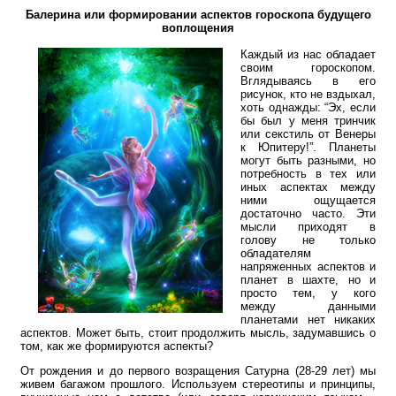
Балерина или формировании аспектов гороскопа будущего
воплощения
Каждый из нас обладает
своим гороскопом.
Вглядываясь в его
рисунок, кто не вздыхал,
хоть однажды: “Эх, если
бы был у меня тринчик
или секстиль от Венеры
к Юпитеру!”. Планеты
могут быть разными, но
потребность в тех или
иных аспектах между
ними ощущается
достаточно часто. Эти
мысли приходят в
голову не только
обладателям
напряженных аспектов и
планет в шахте, но и
просто тем, у кого
между данными
планетами нет никаких
аспектов. Может быть, стоит продолжить мысль, задумавшись о
том, как же формируются аспекты?
От рождения и до первого возращения Сатурна (28-29 лет) мы
живем багажом прошлого. Используем стереотипы и принципы,