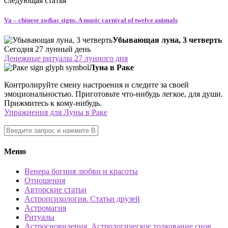
следующая статья
Va – chinese zodiac signs. A music carnival of twelve animals
Убывающая луна, 3 четверть
Сегодня 27 лунный день
Денежные ритуалы 27 лунного дня
Луна в Раке
Контролируйте смену настроения и следите за своей
эмоциональностью. Приготовьте что-нибудь легкое, для души.
Прижмитесь к кому-нибудь.
Упражнения для Луны в Раке
Меню
Венера богиня любви и красоты
Отношения
Авторские статьи
Астропсихология. Статьи друзей
Астромагия
Ритуалы
Астросновидения. Астрологическое толкование снов