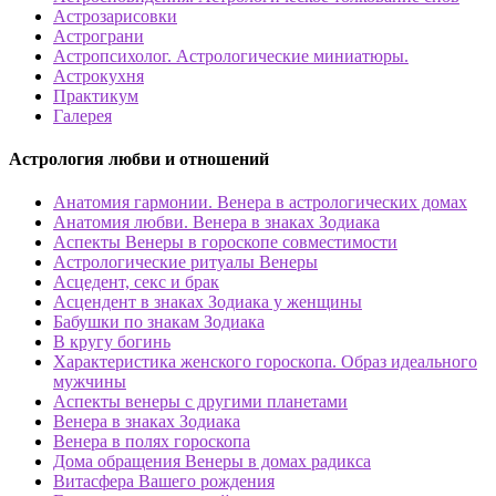
Астрозарисовки
Астрограни
Астропсихолог. Астрологические миниатюры.
Астрокухня
Практикум
Галерея
Астрология любви и отношений
Анатомия гармонии. Венера в астрологических домах
Анатомия любви. Венера в знаках Зодиака
Аспекты Венеры в гороскопе совместимости
Астрологические ритуалы Венеры
Асцедент, секс и брак
Асцендент в знаках Зодиака у женщины
Бабушки по знакам Зодиака
В кругу богинь
Характеристика женского гороскопа. Образ идеального
мужчины
Аспекты венеры с другими планетами
Венера в знаках Зодиака
Венера в полях гороскопа
Дома обращения Венеры в домах радикса
Витасфера Вашего рождения