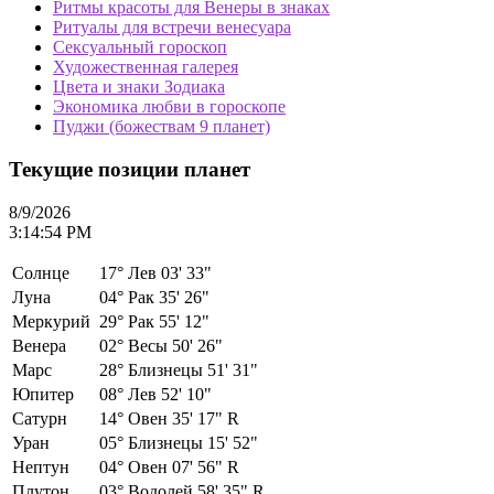
Ритмы красоты для Венеры в знаках
Ритуалы для встречи венесуара
Сексуальный гороскоп
Художественная галерея
Цвета и знаки Зодиака
Экономика любви в гороскопе
Пуджи (божествам 9 планет)
Текущие позиции планет
8/9/2026
3:14:54 PM
Солнце
17°
Лев 03' 33"
Луна
04°
Рак 35' 26"
Меркурий
29°
Рак 55' 12"
Венера
02°
Весы 50' 26"
Марс
28°
Близнецы 51' 31"
Юпитер
08°
Лев 52' 10"
Сатурн
14°
Овен 35' 17" R
Уран
05°
Близнецы 15' 52"
Нептун
04°
Овен 07' 56" R
Плутон
03°
Водолей 58' 35" R