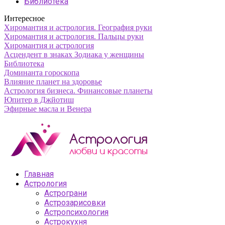
Библиотека
Интересное
Хиромантия и астрология. География руки
Хиромантия и астрология. Пальцы руки
Хиромантия и астрология
Асцендент в знаках Зодиака у женщины
Библиотека
Доминанта гороскопа
Влияние планет на здоровье
Астрология бизнеса. Финансовые планеты
Юпитер в Джйотиш
Эфирные масла и Венера
Главная
Астрология
Астрограни
Астрозарисовки
Астропсихология
Астрокухня