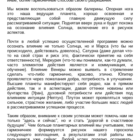
иные, более гармоничные способы своего разрешения.
Мы можем воспользоваться образом балерины. Опорная нога
это наша ведущая планета, хорошо освоенная и
представляющая собой главную движущую силу
рассматриваемой ситуации. Поднятая вверх рука и будет похожа
на осознание влияния Солнца, включение его в рисунок
аспектов.
Почти в любой успешно осуществленной программе можно
осознать влияние не только Солнца, но и Марса (что бы ни
происходило, действовать довелось), Сатурна (даже делая что-
то на свой страх и риск это, фактически принятие на себя
ответственности), Меркурия (что-то мы понимали, как-то думали,
часто элементом действия является и коммуникация, и
обучение). Влияние Венеры можно выявить в стремлении
сделать что-либо гармонично, красиво, этично. Юпитер
проявляется через пожелания добра, потребность в улучшении.
Высшие планеты манифестируют себя редко, как в прямом
действии, так и в аспектации, давая оттенки новизны или
бунтарства (Уран), духовной потребности или действия под
влиянием интуиции (Нептун). Плутон может проявляться через
сильное, страстное желание, либо участие больших масс людей
в рассматриваемом успешном процессе.
Таким образом, внимание к своим успехам может помочь нам не
только “здесь и сейчас”, но и стать “дорогой в счастливое
будущее”. Чем больше планетарных влияний мы учитываем, тем
гармоничнее формируется рисунок нашего гороскопа
следующего воплощения, а результатами этой работы мы
пользуемся уже сейчас. Любой успех полезно осознавать,