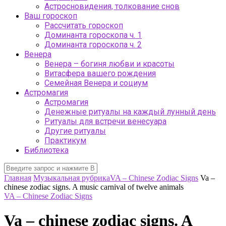
Астросновидения, толкование снов
Ваш гороскоп
Рассчитать гороскоп
Доминанта гороскопа ч. 1
Доминанта гороскопа ч. 2
Венера
Венера – богиня любви и красоты
Витасфера вашего рождения
Семейная Венера и социум
Астромагия
Астромагия
Денежные ритуалы на каждый лунный день
Ритуалы для встречи венесуара
Другие ритуалы
Практикум
Библиотека
Главная
Музыкальная рубрика
VA – Chinese Zodiac Signs
Va –
chinese zodiac signs. A music carnival of twelve animals
VA – Chinese Zodiac Signs
Va – chinese zodiac signs. A