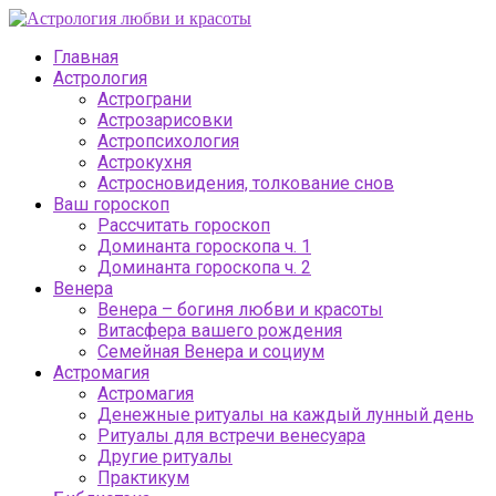
Главная
Астрология
Астрограни
Астрозарисовки
Астропсихология
Астрокухня
Астросновидения, толкование снов
Ваш гороскоп
Рассчитать гороскоп
Доминанта гороскопа ч. 1
Доминанта гороскопа ч. 2
Венера
Венера – богиня любви и красоты
Витасфера вашего рождения
Семейная Венера и социум
Астромагия
Астромагия
Денежные ритуалы на каждый лунный день
Ритуалы для встречи венесуара
Другие ритуалы
Практикум