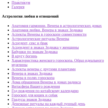
Практикум
Галерея
Астрология любви и отношений
Анатомия гармонии. Венера в астрологических домах
Анатомия любви. Венера в знаках Зодиака
Аспекты Венеры в гороскопе совместимости
Астрологические ритуалы Венеры
Асцедент, секс и брак
Асцендент в знаках Зодиака у женщины
Бабушки по знакам Зодиака
В кругу богинь
Характеристика женского гороскопа. Образ идеального
мужчины
Аспекты венеры с другими планетами
Венера в знаках Зодиака
Венера в полях гороскопа
Дома обращения Венеры в домах радикса
Витасфера Вашего рождения
Год рождения по китайскому календарю
Гороскоп для кошек и собак
Градусы знаков Зодиака
Денежные ритуалы на каждый лунный день