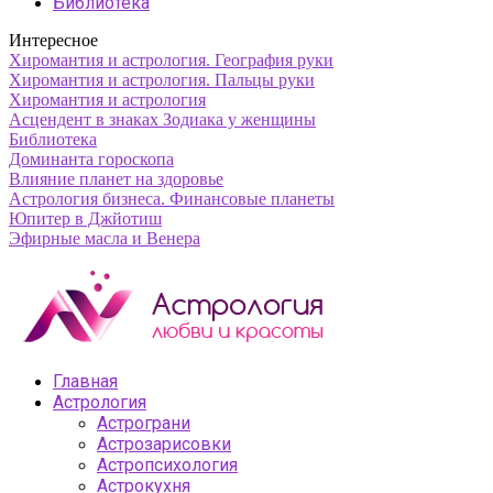
Библиотека
Интересное
Хиромантия и астрология. География руки
Хиромантия и астрология. Пальцы руки
Хиромантия и астрология
Асцендент в знаках Зодиака у женщины
Библиотека
Доминанта гороскопа
Влияние планет на здоровье
Астрология бизнеса. Финансовые планеты
Юпитер в Джйотиш
Эфирные масла и Венера
Главная
Астрология
Астрограни
Астрозарисовки
Астропсихология
Астрокухня