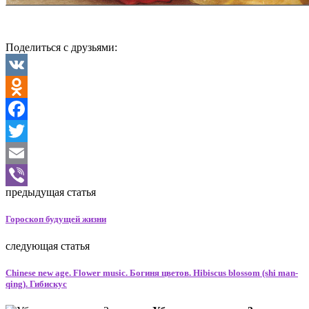
Поделиться с друзьями:
VK
Odnoklassniki
Facebook
Twitter
Email
предыдущая статья
Viber
Гороскоп будущей жизни
следующая статья
Chinese new age. Flower music. Богиня цветов. Hibiscus blossom (shi man-
qing). Гибискус