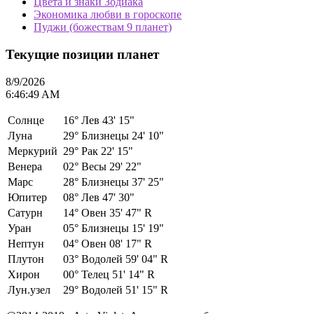
Цвета и знаки Зодиака
Экономика любви в гороскопе
Пуджи (божествам 9 планет)
Текущие позиции планет
8/9/2026
6:46:49 AM
Солнце
16°
Лев 43' 15"
Луна
29°
Близнецы 24' 10"
Меркурий
29°
Рак 22' 15"
Венера
02°
Весы 29' 22"
Марс
28°
Близнецы 37' 25"
Юпитер
08°
Лев 47' 30"
Сатурн
14°
Овен 35' 47" R
Уран
05°
Близнецы 15' 19"
Нептун
04°
Овен 08' 17" R
Плутон
03°
Водолей 59' 04" R
Хирон
00°
Телец 51' 14" R
Лун.узел
29°
Водолей 51' 15" R