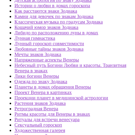
Детская астрология по знаку Зодиака
Истории о любви в домах гороскопа
Как расстаются знаки Зодиака
Камни для девочек по знакам Зодиака
Классическая музыка по градусам Зодиака
Кошачий юмор знаков Зодиака
Либидо по расположению луны в домах
Лунная гимнастика
Лунный гороскоп совместимости
Любовные тайны знаков Зодиака
Мечты знаков Зодиака
Напряженные аспекты Венеры
Небесный путь Богини Любви и красоты. Транзитная
Венера в знаках
Лики богини Венеры
Одежда по знаку Зодиака
Планеты в домах обращения Венеры
Проект Венера в картинках
Проекции планет в медицинской астрологии
Растения знаков Зодиака
Ретроградная Венера
Ритмы красоты для Венеры в знаках
Ритуалы для встречи венесуара
Сексуальный гороскоп
Художественная галерея