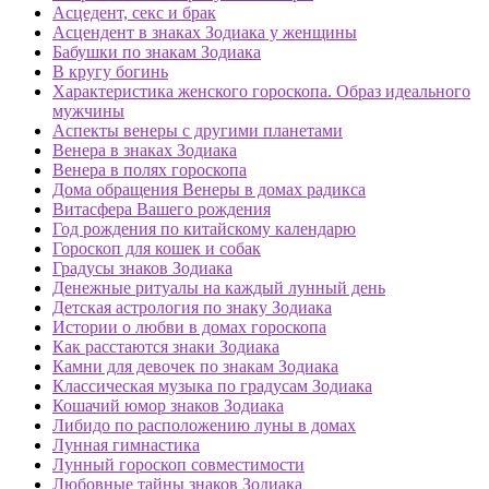
Асцедент, секс и брак
Асцендент в знаках Зодиака у женщины
Бабушки по знакам Зодиака
В кругу богинь
Характеристика женского гороскопа. Образ идеального
мужчины
Аспекты венеры с другими планетами
Венера в знаках Зодиака
Венера в полях гороскопа
Дома обращения Венеры в домах радикса
Витасфера Вашего рождения
Год рождения по китайскому календарю
Гороскоп для кошек и собак
Градусы знаков Зодиака
Денежные ритуалы на каждый лунный день
Детская астрология по знаку Зодиака
Истории о любви в домах гороскопа
Как расстаются знаки Зодиака
Камни для девочек по знакам Зодиака
Классическая музыка по градусам Зодиака
Кошачий юмор знаков Зодиака
Либидо по расположению луны в домах
Лунная гимнастика
Лунный гороскоп совместимости
Любовные тайны знаков Зодиака