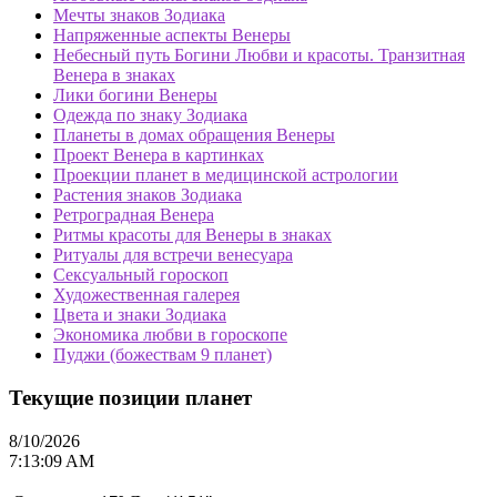
Мечты знаков Зодиака
Напряженные аспекты Венеры
Небесный путь Богини Любви и красоты. Транзитная
Венера в знаках
Лики богини Венеры
Одежда по знаку Зодиака
Планеты в домах обращения Венеры
Проект Венера в картинках
Проекции планет в медицинской астрологии
Растения знаков Зодиака
Ретроградная Венера
Ритмы красоты для Венеры в знаках
Ритуалы для встречи венесуара
Сексуальный гороскоп
Художественная галерея
Цвета и знаки Зодиака
Экономика любви в гороскопе
Пуджи (божествам 9 планет)
Текущие позиции планет
8/10/2026
7:13:09 AM