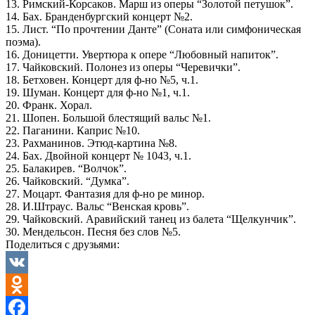
13. Римский-Корсаков. Марш из оперы “Золотой петушок”.
14. Бах. Бранденбургский концерт №2.
15. Лист. “По прочтении Данте” (Соната или симфоническая
поэма).
16. Доницетти. Увертюра к опере “Любовный напиток”.
17. Чайковский. Полонез из оперы “Черевички”.
18. Бетховен. Концерт для ф-но №5, ч.1.
19. Шуман. Концерт для ф-но №1, ч.1.
20. Франк. Хорал.
21. Шопен. Большой блестящий вальс №1.
22. Паганини. Каприс №10.
23. Рахманинов. Этюд-картина №8.
24. Бах. Двойной концерт № 1043, ч.1.
25. Балакирев. “Волчок”.
26. Чайковский. “Думка”.
27. Моцарт. Фантазия для ф-но ре минор.
28. И.Штраус. Вальс “Венская кровь”.
29. Чайковский. Аравийский танец из балета “Щелкунчик”.
30. Мендельсон. Песня без слов №5.
Поделиться с друзьями:
VK
Odnoklassniki