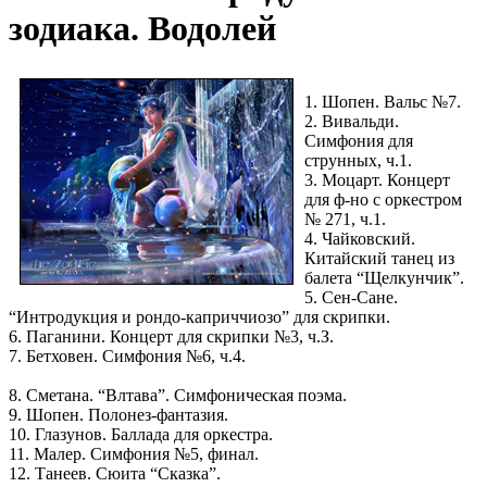
зодиака. Водолей
1. Шопен. Вальс №7.
2. Вивальди.
Симфония для
струнных, ч.1.
3. Моцарт. Концерт
для ф-но с оркестром
№ 271, ч.1.
4. Чайковский.
Китайский танец из
балета “Щелкунчик”.
5. Сен-Сане.
“Интродукция и рондо-каприччиозо” для скрипки.
6. Паганини. Концерт для скрипки №3, ч.З.
7. Бетховен. Симфония №6, ч.4.
8. Сметана. “Влтава”. Симфоническая поэма.
9. Шопен. Полонез-фантазия.
10. Глазунов. Баллада для оркестра.
11. Малер. Симфония №5, финал.
12. Танеев. Сюита “Сказка”.