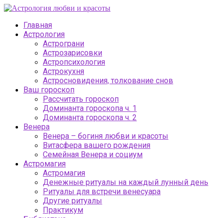
Главная
Астрология
Астрограни
Астрозарисовки
Астропсихология
Астрокухня
Астросновидения, толкование снов
Ваш гороскоп
Рассчитать гороскоп
Доминанта гороскопа ч. 1
Доминанта гороскопа ч. 2
Венера
Венера – богиня любви и красоты
Витасфера вашего рождения
Семейная Венера и социум
Астромагия
Астромагия
Денежные ритуалы на каждый лунный день
Ритуалы для встречи венесуара
Другие ритуалы
Практикум