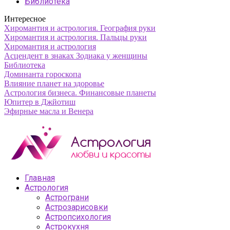
Библиотека
Интересное
Хиромантия и астрология. География руки
Хиромантия и астрология. Пальцы руки
Хиромантия и астрология
Асцендент в знаках Зодиака у женщины
Библиотека
Доминанта гороскопа
Влияние планет на здоровье
Астрология бизнеса. Финансовые планеты
Юпитер в Джйотиш
Эфирные масла и Венера
Главная
Астрология
Астрограни
Астрозарисовки
Астропсихология
Астрокухня