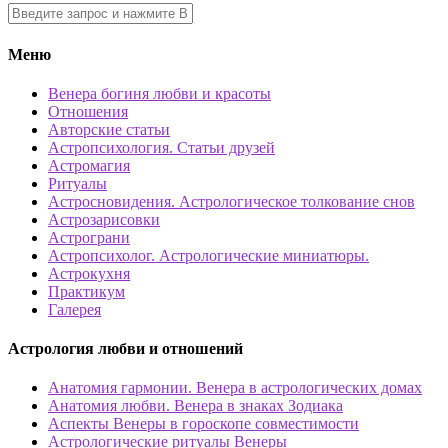
Меню
Венера богиня любви и красоты
Отношения
Авторские статьи
Астропсихология. Статьи друзей
Астромагия
Ритуалы
Астросновидения. Астрологическое толкование снов
Астрозарисовки
Астрограни
Астропсихолог. Астрологические миниатюры.
Астрокухня
Практикум
Галерея
Астрология любви и отношений
Анатомия гармонии. Венера в астрологических домах
Анатомия любви. Венера в знаках Зодиака
Аспекты Венеры в гороскопе совместимости
Астрологические ритуалы Венеры