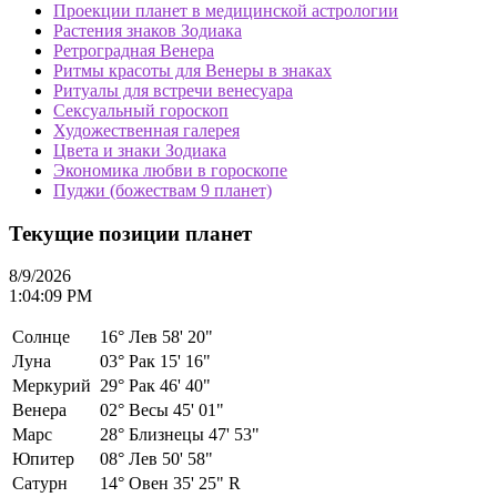
Проекции планет в медицинской астрологии
Растения знаков Зодиака
Ретроградная Венера
Ритмы красоты для Венеры в знаках
Ритуалы для встречи венесуара
Сексуальный гороскоп
Художественная галерея
Цвета и знаки Зодиака
Экономика любви в гороскопе
Пуджи (божествам 9 планет)
Текущие позиции планет
8/9/2026
1:04:09 PM
Солнце
16°
Лев 58' 20"
Луна
03°
Рак 15' 16"
Меркурий
29°
Рак 46' 40"
Венера
02°
Весы 45' 01"
Марс
28°
Близнецы 47' 53"
Юпитер
08°
Лев 50' 58"
Сатурн
14°
Овен 35' 25" R