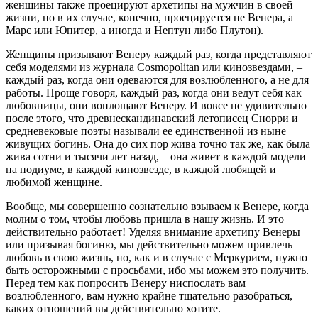
женщины также проецируют архетипы на мужчин в своей
жизни, но в их случае, конечно, проецируется не Венера, а
Марс или Юпитер, а иногда и Нептун либо Плутон).
Женщины призывают Венеру каждый раз, когда представляют
себя моделями из журнала Cosmopolitan или кинозвездами, –
каждый раз, когда они одеваются для возлюбленного, а не для
работы. Проще говоря, каждый раз, когда они ведут себя как
любовницы, они воплощают Венеру. И вовсе не удивительно
после этого, что древнескандинавский летописец Снорри и
средневековые поэты называли ее единственной из ныне
живущих богинь. Она до сих пор жива точно так же, как была
жива сотни и тысячи лет назад, – она живет в каждой модели
на подиуме, в каждой кинозвезде, в каждой любящей и
любимой женщине.
Вообще, мы совершенно сознательно взываем к Венере, когда
молим о том, чтобы любовь пришла в нашу жизнь. И это
действительно работает! Уделяя внимание архетипу Венеры
или призывая богиню, мы действительно можем привлечь
любовь в свою жизнь, но, как и в случае с Меркурием, нужно
быть осторожными с просьбами, ибо мы можем это получить.
Перед тем как попросить Венеру ниспослать вам
возлюбленного, вам нужно крайне тщательно разобраться,
каких отношений вы действительно хотите.