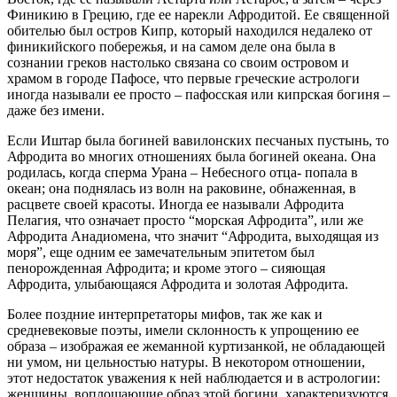
Финикию в Грецию, где ее нарекли Афродитой. Ее священной
обителью был остров Кипр, который находился недалеко от
финикийского побережья, и на самом деле она была в
сознании греков настолько связана со своим островом и
храмом в городе Пафосе, что первые греческие астрологи
иногда называли ее просто – пафосская или кипрская богиня –
даже без имени.
Если Иштар была богиней вавилонских песчаных пустынь, то
Афродита во многих отношениях была богиней океана. Она
родилась, когда сперма Урана – Небесного отца- попала в
океан; она поднялась из волн на раковине, обнаженная, в
расцвете своей красоты. Иногда ее называли Афродита
Пелагия, что означает просто “морская Афродита”, или же
Афродита Анадиомена, что значит “Афродита, выходящая из
моря”, еще одним ее замечательным эпитетом был
пенорожденная Афродита; и кроме этого – сияющая
Афродита, улыбающаяся Афродита и золотая Афродита.
Более поздние интерпретаторы мифов, так же как и
средневековые поэты, имели склонность к упрощению ее
образа – изображая ее жеманной куртизанкой, не обладающей
ни умом, ни цельностью натуры. В некотором отношении,
этот недостаток уважения к ней наблюдается и в астрологии:
женщины, воплощающие образ этой богини, характеризуются