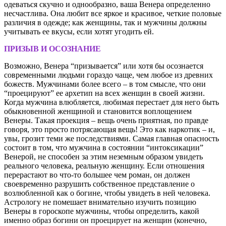
одеваться скучно и однообразно, ваша Венера определенно
несчастлива. Она любит все яркое и красивое, четкие половые
различия в одежде; как женщины, так и мужчины должны
учитывать ее вкусы, если хотят угодить ей.
ПРИЗЫВ И ОСОЗНАНИЕ
Возможно, Венера “призывается” или хотя бы осознается
современными людьми гораздо чаще, чем любое из древних
божеств. Мужчинами более всего – в том смысле, что они
“проецируют” ее архетип на всех женщин в своей жизни.
Когда мужчина влюбляется, любимая перестает для него быть
обыкновенной женщиной и становится воплощением
Венеры. Такая проекция – вещь очень приятная, по правде
говоря, это просто потрясающая вещь! Это как наркотик – и,
увы, грозит теми же последствиями. Самая главная опасность
состоит в том, что мужчина в состоянии “интоксикации”
Венерой, не способен за этим неземным образом увидеть
реального человека, реальную женщину. Если отношения
перерастают во что-то большее чем роман, он должен
своевременно разрушить собственное представление о
возлюбленной как о богине, чтобы увидеть в ней человека.
Астрологу не помешает внимательно изучить позицию
Венеры в гороскопе мужчины, чтобы определить, какой
именно образ богини он проецирует на женщин (конечно,