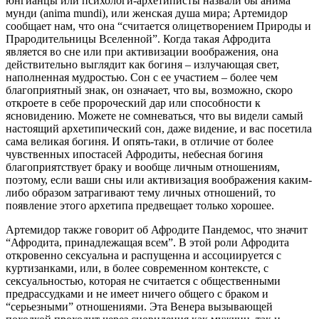
юнгианцы или психологи-архетиписты назвали бы анима
мунди (anima mundi), или женская душа мира; Артемидор
сообщает нам, что она “считается олицетворением Природы и
Прародительницы Вселенной”. Когда такая Афродита
является во сне или при активизации воображения, она
действительно выглядит как богиня – излучающая свет,
наполненная мудростью. Сон с ее участием – более чем
благоприятный знак, он означает, что вы, возможно, скоро
откроете в себе пророческий дар или способности к
ясновидению. Можете не сомневаться, что вы видели самый
настоящий архетипический сон, даже видение, и вас посетила
сама великая богиня. И опять-таки, в отличие от более
чувственных ипостасей Афродиты, небесная богиня
благоприятствует браку и вообще личным отношениям,
поэтому, если ваши сны или активизация воображения каким-
либо образом затрагивают тему личных отношений, то
появление этого архетипа предвещает только хорошее.
Артемидор также говорит об Афродите Пандемос, что значит
“Афродита, принадлежащая всем”. В этой роли Афродита
откровенно сексуальна и распущенна и ассоциируется с
куртизанками, или, в более современном контексте, с
сексуальностью, которая не считается с общественными
предрассудками и не имеет ничего общего с браком и
“серьезными” отношениями. Эта Венера вызывающей