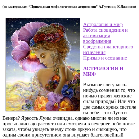
(по материалам “Прикладная мифологическая астрология” А.Гуттман, К.Джонсон)
Астрология и миф
Работа сновидения и
активизация
воображения
Средства планетарного
исцеления
Призыв и осознание
АСТРОЛОГИЯ И
МИФ
Вызывает ли у кого-
нибудь сомнения то, что
ночью правят женские
силы природы? Или что
два самых ярких светила
на небе – это Луна и
Венера?
Яркость Луны очевидна, однако многие ли из нас
просыпались до рассвета или смотрели в вечернее небо после
заката, чтобы увидеть звезду столь яркую и сияющую, что
одним своим присутствием она внушает благоговейный