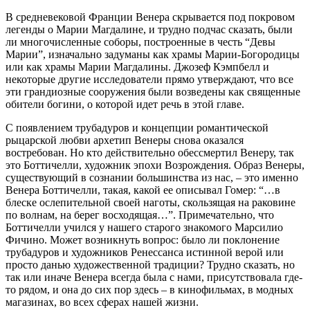
В средневековой Франции Венера скрывается под покровом
легенды о Марии Магдалине, и трудно подчас сказать, были
ли многочисленные соборы, построенные в честь “Девы
Марии”, изначально задуманы как храмы Марии-Богородицы
или как храмы Марии Магдалины. Джозеф Кэмпбелл и
некоторые другие исследователи прямо утверждают, что все
эти грандиозные сооружения были возведены как священные
обители богини, о которой идет речь в этой главе.
С появлением трубадуров и концепции романтической
рыцарской любви архетип Венеры снова оказался
востребован. Но кто действительно обессмертил Венеру, так
это Боттичелли, художник эпохи Возрождения. Образ Венеры,
существующий в сознании большинства из нас, – это именно
Венера Боттичелли, такая, какой ее описывал Гомер: “…в
блеске ослепительной своей наготы, скользящая на раковине
по волнам, на берег восходящая…”. Примечательно, что
Боттичелли учился у нашего старого знакомого Марсилио
Фичино. Может возникнуть вопрос: было ли поклонение
трубадуров и художников Ренессанса истинной верой или
просто данью художественной традиции? Трудно сказать, но
так или иначе Венера всегда была с нами, присутствовала где-
то рядом, и она до сих пор здесь – в кинофильмах, в модных
магазинах, во всех сферах нашей жизни.