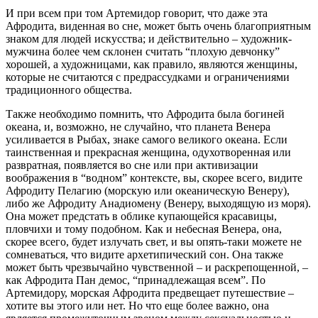
И при всем при том Артемидор говорит, что даже эта
Афродита, виденная во сне, может быть очень благоприятным
знаком для людей искусства; и действительно – художник-
мужчина более чем склонен считать “плохую девчонку”
хорошей, а художницами, как правило, являются женщины,
которые не считаются с предрассудками и ограничениями
традиционного общества.
Также необходимо помнить, что Афродита была богиней
океана, и, возможно, не случайно, что планета Венера
усиливается в Рыбах, знаке самого великого океана. Если
таинственная и прекрасная женщина, одухотворенная или
развратная, появляется во сне или при активизации
воображения в “водном” контексте, вы, скорее всего, видите
Афродиту Пелагию (морскую или океаническую Венеру),
либо же Афродиту Анадиомену (Венеру, выходящую из моря).
Она может предстать в облике купающейся красавицы,
пловчихи и тому подобном. Как и небесная Венера, она,
скорее всего, будет излучать свет, и вы опять-таки можете не
сомневаться, что видите архетипический сон. Она также
может быть чрезвычайно чувственной – и раскрепощенной, –
как Афродита Пан демос, “принадлежащая всем”. По
Артемидору, морская Афродита предвещает путешествие –
хотите вы этого или нет. Но что еще более важно, она