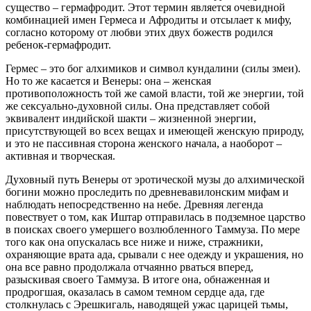
существо – гермафродит. Этот термин является очевидной
комбинацией имен Гермеса и Афродиты и отсылает к мифу,
согласно которому от любви этих двух божеств родился
ребенок-гермафродит.
Гермес – это бог алхимиков и символ кундалини (силы змеи).
Но то же касается и Венеры: она – женская
противоположность той же самой власти, той же энергии, той
же сексуально-духовной силы. Она представляет собой
эквивалент индийской шакти – жизненной энергии,
присутствующей во всех вещах и имеющей женскую природу,
и это не пассивная сторона женского начала, а наоборот –
активная и творческая.
Духовный путь Венеры от эротической музы до алхимической
богини можно проследить по древневавилонским мифам и
наблюдать непосредственно на небе. Древняя легенда
повествует о том, как Иштар отправилась в подземное царство
в поисках своего умершего возлюбленного Таммуза. По мере
того как она опускалась все ниже и ниже, стражники,
охраняющие врата ада, срывали с нее одежду и украшения, но
она все равно продолжала отчаянно рваться вперед,
разыскивая своего Таммуза. В итоге она, обнаженная и
продрогшая, оказалась в самом темном сердце ада, где
столкнулась с Эрешкигаль, наводящей ужас царицей тьмы,