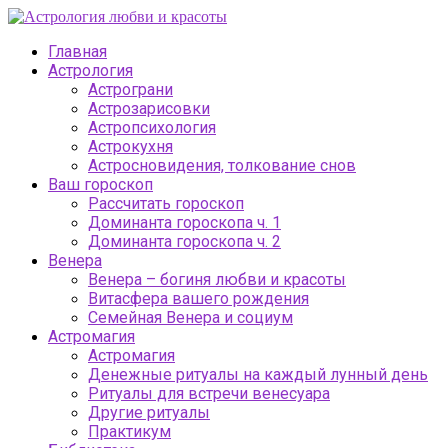
Главная
Астрология
Астрограни
Астрозарисовки
Астропсихология
Астрокухня
Астросновидения, толкование снов
Ваш гороскоп
Рассчитать гороскоп
Доминанта гороскопа ч. 1
Доминанта гороскопа ч. 2
Венера
Венера – богиня любви и красоты
Витасфера вашего рождения
Семейная Венера и социум
Астромагия
Астромагия
Денежные ритуалы на каждый лунный день
Ритуалы для встречи венесуара
Другие ритуалы
Практикум