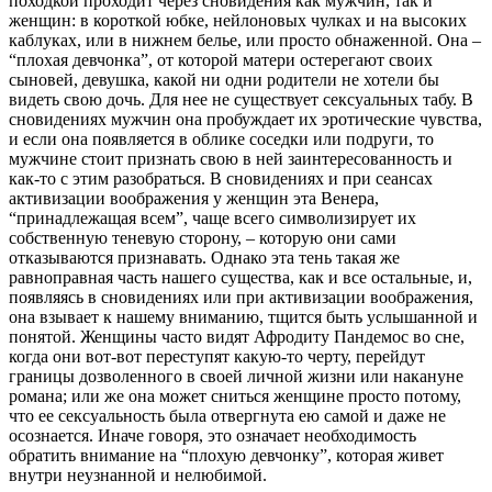
походкой проходит через сновидения как мужчин, так и
женщин: в короткой юбке, нейлоновых чулках и на высоких
каблуках, или в нижнем белье, или просто обнаженной. Она –
“плохая девчонка”, от которой матери остерегают своих
сыновей, девушка, какой ни одни родители не хотели бы
видеть свою дочь. Для нее не существует сексуальных табу. В
сновидениях мужчин она пробуждает их эротические чувства,
и если она появляется в облике соседки или подруги, то
мужчине стоит признать свою в ней заинтересованность и
как-то с этим разобраться. В сновидениях и при сеансах
активизации воображения у женщин эта Венера,
“принадлежащая всем”, чаще всего символизирует их
собственную теневую сторону, – которую они сами
отказываются признавать. Однако эта тень такая же
равноправная часть нашего существа, как и все остальные, и,
появляясь в сновидениях или при активизации воображения,
она взывает к нашему вниманию, тщится быть услышанной и
понятой. Женщины часто видят Афродиту Пандемос во сне,
когда они вот-вот переступят какую-то черту, перейдут
границы дозволенного в своей личной жизни или накануне
романа; или же она может сниться женщине просто потому,
что ее сексуальность была отвергнута ею самой и даже не
осознается. Иначе говоря, это означает необходимость
обратить внимание на “плохую девчонку”, которая живет
внутри неузнанной и нелюбимой.