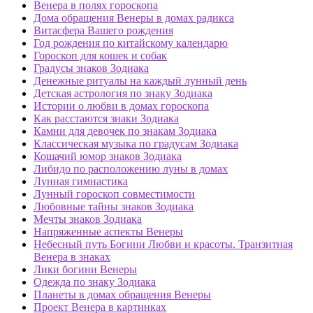
Венера в полях гороскопа
Дома обращения Венеры в домах радикса
Витасфера Вашего рождения
Год рождения по китайскому календарю
Гороскоп для кошек и собак
Градусы знаков Зодиака
Денежные ритуалы на каждый лунный день
Детская астрология по знаку Зодиака
Истории о любви в домах гороскопа
Как расстаются знаки Зодиака
Камни для девочек по знакам Зодиака
Классическая музыка по градусам Зодиака
Кошачий юмор знаков Зодиака
Либидо по расположению луны в домах
Лунная гимнастика
Лунный гороскоп совместимости
Любовные тайны знаков Зодиака
Мечты знаков Зодиака
Напряженные аспекты Венеры
Небесный путь Богини Любви и красоты. Транзитная
Венера в знаках
Лики богини Венеры
Одежда по знаку Зодиака
Планеты в домах обращения Венеры
Проект Венера в картинках