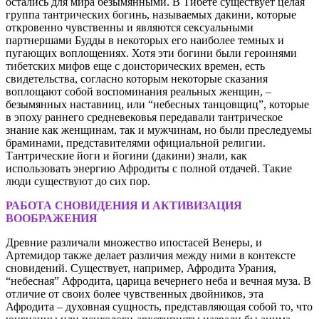
остались для мира безымянными. В Тибете существует целая
группа тантрических богинь, называемых дакини, которые
откровенно чувственны и являются сексуальными
партнершами Будды в некоторых его наиболее темных и
пугающих воплощениях. Хотя эти богини были героинями
тибетских мифов еще с доисторических времен, есть
свидетельства, согласно которым некоторые сказания
воплощают собой воспоминания реальных женщин, –
безымянных наставниц, или “небесных танцовщиц”, которые
в эпоху раннего средневековья передавали тантрическое
знание как женщинам, так и мужчинам, но были преследуемы
браминами, представителями официальной религии.
Тантрические йоги и йогини (дакини) знали, как
использовать энергию Афродиты с полной отдачей. Такие
люди существуют до сих пор.
РАБОТА СНОВИДЕНИЯ И АКТИВИЗАЦИЯ
ВООБРАЖЕНИЯ
Древние различали множество ипостасей Венеры, и
Артемидор также делает различия между ними в контексте
сновидений. Существует, например, Афродита Урания,
“небесная” Афродита, царица вечернего неба и вечная муза. В
отличие от своих более чувственных двойников, эта
Афродита – духовная сущность, представляющая собой то, что