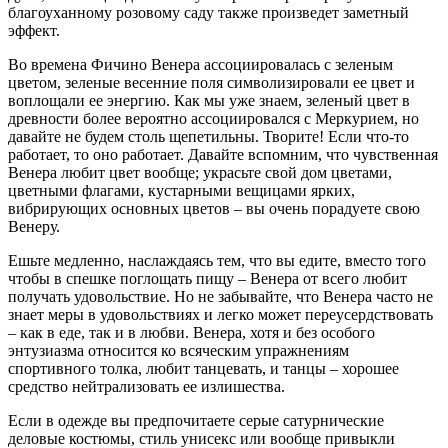
благоуханному розовому саду также произведет заметный
эффект.
Во времена Фичино Венера ассоциировалась с зеленым
цветом, зеленые весенние поля символизировали ее цвет и
воплощали ее энергию. Как мы уже знаем, зеленый цвет в
древности более вероятно ассоциировался с Меркурием, но
давайте не будем столь щепетильны. Творите! Если что-то
работает, то оно работает. Давайте вспомним, что чувственная
Венера любит цвет вообще; украсьте свой дом цветами,
цветными флагами, кустарными вещицами ярких,
вибрирующих основных цветов – вы очень порадуете свою
Венеру.
Ешьте медленно, наслаждаясь тем, что вы едите, вместо того
чтобы в спешке поглощать пищу – Венера от всего любит
получать удовольствие. Но не забывайте, что Венера часто не
знает меры в удовольствиях и легко может переусердствовать
– как в еде, так и в любви. Венера, хотя и без особого
энтузиазма относится ко всяческим упражнениям
спортивного толка, любит танцевать, и танцы – хорошее
средство нейтрализовать ее излишества.
Если в одежде вы предпочитаете серые сатурнические
деловые костюмы, стиль унисекс или вообще привыкли