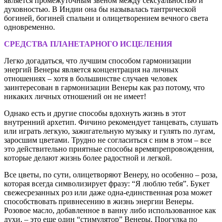
является промежуточным звеном между сексуальностью и
духовностью. В Индии она бы называлась тантрической
богиней, богиней спальни и олицетворением вечного света
одновременно.
СРЕДСТВА ПЛАНЕТАРНОГО ИСЦЕЛЕНИЯ
Легко догадаться, что лучшим способом гармонизации
энергий Венеры является концентрация на личных
отношениях – хотя в большинстве случаев человек
заинтересован в гармонизации Венеры как раз потому, что
никаких личных отношений он не имеет!
Однако есть и другие способы вдохнуть жизнь в этот
внутренний архетип. Фичино рекомендует танцевать, слушать
или играть легкую, зажигательную музыку и гулять по лугам,
заросшим цветами. Трудно не согласиться с ним в этом – все
это действительно приятные способы времяпрепровождения,
которые делают жизнь более радостной и легкой.
Все цветы, по сути, олицетворяют Венеру, но особенно – роза,
которая всегда символизирует фразу: “Я люблю тебя”. Букет
свежесрезанных роз или даже одна-единственная роза может
способствовать привнесению в жизнь энергии Венеры.
Розовое масло, добавленное в ванну либо использованное как
духи, – это еще один “стимулятор” Венеры. Прогулка по