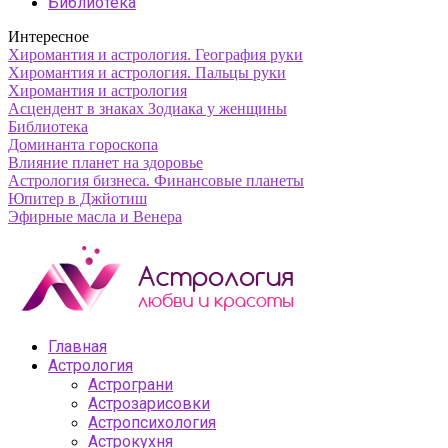
Библиотека
Интересное
Хиромантия и астрология. География руки
Хиромантия и астрология. Пальцы руки
Хиромантия и астрология
Асцендент в знаках Зодиака у женщины
Библиотека
Доминанта гороскопа
Влияние планет на здоровье
Астрология бизнеса. Финансовые планеты
Юпитер в Джйотиш
Эфирные масла и Венера
Главная
Астрология
Астрограни
Астрозарисовки
Астропсихология
Астрокухня