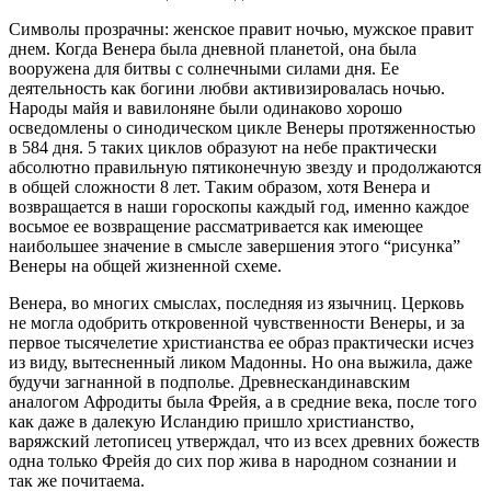
Символы прозрачны: женское правит ночью, мужское правит
днем. Когда Венера была дневной планетой, она была
вооружена для битвы с солнечными силами дня. Ее
деятельность как богини любви активизировалась ночью.
Народы майя и вавилоняне были одинаково хорошо
осведомлены о синодическом цикле Венеры протяженностью
в 584 дня. 5 таких циклов образуют на небе практически
абсолютно правильную пятиконечную звезду и продолжаются
в общей сложности 8 лет. Таким образом, хотя Венера и
возвращается в наши гороскопы каждый год, именно каждое
восьмое ее возвращение рассматривается как имеющее
наибольшее значение в смысле завершения этого “рисунка”
Венеры на общей жизненной схеме.
Венера, во многих смыслах, последняя из язычниц. Церковь
не могла одобрить откровенной чувственности Венеры, и за
первое тысячелетие христианства ее образ практически исчез
из виду, вытесненный ликом Мадонны. Но она выжила, даже
будучи загнанной в подполье. Древнескандинавским
аналогом Афродиты была Фрейя, а в средние века, после того
как даже в далекую Исландию пришло христианство,
варяжский летописец утверждал, что из всех древних божеств
одна только Фрейя до сих пор жива в народном сознании и
так же почитаема.