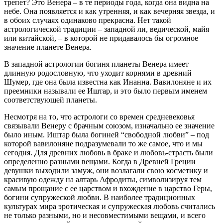
трепет? Это Венера – в те периоды года, когда она видна на
небе. Она появляется и как утренняя, и как вечерняя звезда, и
в обоих случаях одинаково прекрасна. Нет такой
астрологической традиции – западной ли, ведической, майя
или китайской, – в которой не придавалось бы огромное
значение планете Венера.
В западной астрологии богиня планеты Венера имеет
длинную родословную, что уходит корнями в древний
Шумер, где она была известна как Инанна. Вавилоняне и их
преемники называли ее Иштар, и это было первым именем
соответствующей планеты.
Несмотря на то, что астрологи со времен средневековья
связывали Венеру с брачным союзом, изначально ее значение
было иным. Иштар была богиней “свободной любви” – под
которой вавилоняне подразумевали то же самое, что и мы
сегодня. Для древних любовь в браке и любовь-страсть были
определенно разными вещами. Когда в Древней Греции
девушки выходили замуж, они возлагали свою косметику и
красивую одежду на алтарь Афродиты, символизируя тем
самым прощание с ее царством и вхождение в царство Геры,
богини супружеской любви. В наиболее традиционных
культурах мира эротическая и супружеская любовь считались
не только разными, но и несовместимыми вещами, и всего