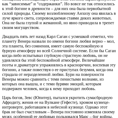
как “зависимые” и “содержанки”. Но вовсе не так относились
к этой богине в древности – для них она была первобытной
силой природы. Своему возлюбленному Анхизу она явилась в
луче яркого света, сопровождаемая стаями диких животных.
Она не была глупой и жеманной, но явно приводила в трепет
своим могуществом.
Двадцать пять лет назад Карл Саган с усмешкой отметил, что
планету Венера назвали по имени богини любви верно – мол,
эта планета, без сомнения, имеет самую беспокойную и
бурную атмосферу во всей Солнечной системе. Если бы Саган
когда-либо испытывал глубокую страстную любовь, он не
удивлялся бы этой беспокойной атмосфере. Величайшие
поэты и драматурги упражнялись в красноречии, воспевая эту
богиню, а также повествуя о ее приступах безумия, когда она
страдала от неразделенной любви. Бури на поверхности
Венеры можно сравнить с теми пенистыми волнами, из
которых она вышла, и с теми бурями эмоций, которым
подвержен человек, когда к нему приходит любовь.
Царь богов, Зевс (Юпитер), пытался укротить сумасбродную
Афродиту, женив ее на Вулкане (Гефесте), хромом кузнеце-
интроверте, работавшем в небесной кузнице. Однако этот
брак не был счастливым – Венера постоянно изменяла своему
мужу, особенной ее любовью пользовался Марс – бог войны.