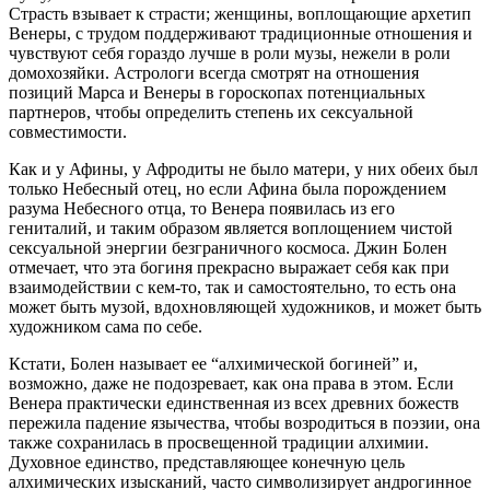
Страсть взывает к страсти; женщины, воплощающие архетип
Венеры, с трудом поддерживают традиционные отношения и
чувствуют себя гораздо лучше в роли музы, нежели в роли
домохозяйки. Астрологи всегда смотрят на отношения
позиций Марса и Венеры в гороскопах потенциальных
партнеров, чтобы определить степень их сексуальной
совместимости.
Как и у Афины, у Афродиты не было матери, у них обеих был
только Небесный отец, но если Афина была порождением
разума Небесного отца, то Венера появилась из его
гениталий, и таким образом является воплощением чистой
сексуальной энергии безграничного космоса. Джин Болен
отмечает, что эта богиня прекрасно выражает себя как при
взаимодействии с кем-то, так и самостоятельно, то есть она
может быть музой, вдохновляющей художников, и может быть
художником сама по себе.
Кстати, Болен называет ее “алхимической богиней” и,
возможно, даже не подозревает, как она права в этом. Если
Венера практически единственная из всех древних божеств
пережила падение язычества, чтобы возродиться в поэзии, она
также сохранилась в просвещенной традиции алхимии.
Духовное единство, представляющее конечную цель
алхимических изысканий, часто символизирует андрогинное