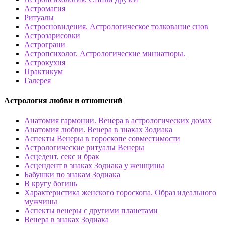
Астромагия
Ритуалы
Астросновидения. Астрологическое толкование снов
Астрозарисовки
Астрограни
Астропсихолог. Астрологические миниатюры.
Астрокухня
Практикум
Галерея
Астрология любви и отношений
Анатомия гармонии. Венера в астрологических домах
Анатомия любви. Венера в знаках Зодиака
Аспекты Венеры в гороскопе совместимости
Астрологические ритуалы Венеры
Асцедент, секс и брак
Асцендент в знаках Зодиака у женщины
Бабушки по знакам Зодиака
В кругу богинь
Характеристика женского гороскопа. Образ идеального
мужчины
Аспекты венеры с другими планетами
Венера в знаках Зодиака