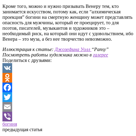
Кроме того, можно и нужно призывать Венеру тем, кто
занимается искусством, потому как, если “алхимическая
проекция” богини на смертную женщину может представлять
опасность для мужчины, который ее проецирует, то для
поэтов, писателей, музыкантов и художников это –
необходимый риск, на который они идут с удовольствием, ибо
Венера – это муза, а без нее творчество невозможно.
Иллюстрация к статье:
Джозефина Уолл
“Pansy”
Посмотреть работы художника можно в
галерее
Поделиться с друзьями:
VK
Odnoklassniki
Facebook
Twitter
Email
богиня
Viber
предыдущая статья