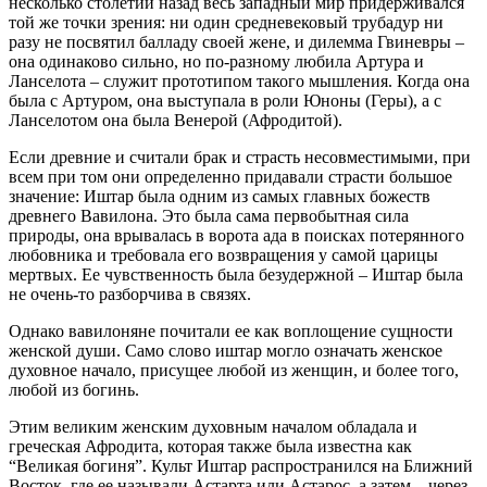
несколько столетий назад весь западный мир придерживался
той же точки зрения: ни один средневековый трубадур ни
разу не посвятил балладу своей жене, и дилемма Гвиневры –
она одинаково сильно, но по-разному любила Артура и
Ланселота – служит прототипом такого мышления. Когда она
была с Артуром, она выступала в роли Юноны (Геры), а с
Ланселотом она была Венерой (Афродитой).
Если древние и считали брак и страсть несовместимыми, при
всем при том они определенно придавали страсти большое
значение: Иштар была одним из самых главных божеств
древнего Вавилона. Это была сама первобытная сила
природы, она врывалась в ворота ада в поисках потерянного
любовника и требовала его возвращения у самой царицы
мертвых. Ее чувственность была безудержной – Иштар была
не очень-то разборчива в связях.
Однако вавилоняне почитали ее как воплощение сущности
женской души. Само слово иштар могло означать женское
духовное начало, присущее любой из женщин, и более того,
любой из богинь.
Этим великим женским духовным началом обладала и
греческая Афродита, которая также была известна как
“Великая богиня”. Культ Иштар распространился на Ближний
Восток, где ее называли Астарта или Астарос, а затем – через