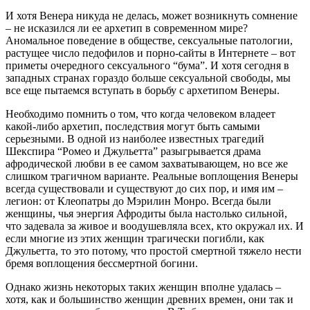
И хотя Венера никуда не делась, может возникнуть сомнение
– не исказился ли ее архетип в современном мире?
Аномальное поведение в обществе, сексуальные патологии,
растущее число педофилов и порно-сайты в Интернете – вот
приметы очередного сексуального “бума”. И хотя сегодня в
западных странах гораздо больше сексуальной свободы, мы
все еще пытаемся вступать в борьбу с архетипом Венеры.
Необходимо помнить о том, что когда человеком владеет
какой-либо архетип, последствия могут быть самыми
серьезными. В одной из наиболее известных трагедий
Шекспира “Ромео и Джульетта” разыгрывается драма
афродической любви в ее самом захватывающем, но все же
слишком трагичном варианте. Реальные воплощения Венеры
всегда существовали и существуют до сих пор, и имя им –
легион: от Клеопатры до Мэрилин Монро. Всегда были
женщины, чья энергия Афродиты была настолько сильной,
что задевала за живое и воодушевляла всех, кто окружал их. И
если многие из этих женщин трагически погибли, как
Джульетта, то это потому, что простой смертной тяжело нести
бремя воплощения бессмертной богини.
Однако жизнь некоторых таких женщин вполне удалась –
хотя, как и большинство женщин древних времен, они так и