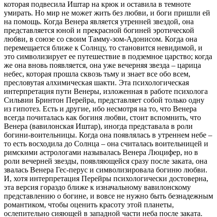
которая подвесила Иштар на крюк и оставила в темноте
умирать. Но мир не может жить без любви, и боги пришли ей
на помощь. Когда Венера является утренней звездой, она
представляется юной и прекрасной богиней эротической
любви, в союзе со своим Тамму-зом-Адонисом. Когда она
перемещается ближе к Солнцу, то становится невидимой, и
это символизирует ее путешествие в подземное царство; когда
же она вновь появляется, она уже вечерняя звезда – царица
небес, которая прошла сквозь тьму и знает все обо всем,
пресловутая алхимическая шакти. Эта психологическая
интерпретация пути Венеры, изложенная в работе психолога
Сильвии Бринтон Перейра, представляет собой только одну
из гипотез. Есть и другие, ибо несмотря на то, что Венера
всегда почиталась как богиня любви, стоит вспомнить, что
Венера (вавилонская Иштар), иногда представала в роли
богини-воительницы. Когда она появлялась в утреннем небе –
то есть восходила до Солнца – она считалась воительницей и
римскими астрологами называлась Венера Люцифер, но в
роли вечерней звезды, появляющейся сразу после заката, она
звалась Венера Гес-перус и символизировала богиню любви.
И, хотя интерпретация Перейры психологически достоверна,
эта версия гораздо ближе к изначальному вавилонскому
представлению о богине, и вовсе не нужно быть безнадежным
романтиком, чтобы оценить красоту этой планеты,
ослепительно сияющей в западной части неба после заката.