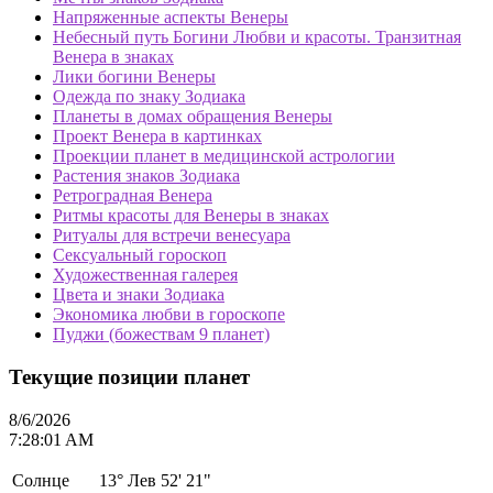
Напряженные аспекты Венеры
Небесный путь Богини Любви и красоты. Транзитная
Венера в знаках
Лики богини Венеры
Одежда по знаку Зодиака
Планеты в домах обращения Венеры
Проект Венера в картинках
Проекции планет в медицинской астрологии
Растения знаков Зодиака
Ретроградная Венера
Ритмы красоты для Венеры в знаках
Ритуалы для встречи венесуара
Сексуальный гороскоп
Художественная галерея
Цвета и знаки Зодиака
Экономика любви в гороскопе
Пуджи (божествам 9 планет)
Текущие позиции планет
8/6/2026
7:28:01 AM
Солнце
13°
Лев 52' 21"