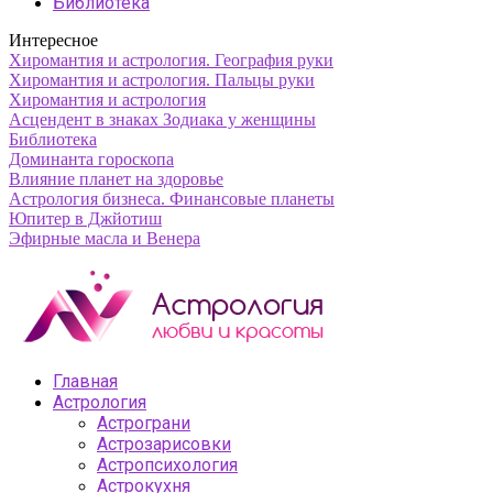
Библиотека
Интересное
Хиромантия и астрология. География руки
Хиромантия и астрология. Пальцы руки
Хиромантия и астрология
Асцендент в знаках Зодиака у женщины
Библиотека
Доминанта гороскопа
Влияние планет на здоровье
Астрология бизнеса. Финансовые планеты
Юпитер в Джйотиш
Эфирные масла и Венера
Главная
Астрология
Астрограни
Астрозарисовки
Астропсихология
Астрокухня