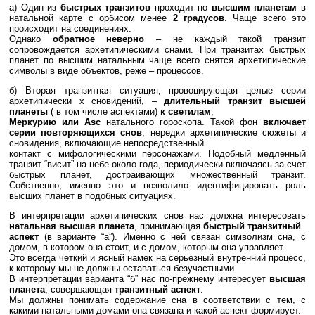
а) Один из
быстрых транзитов
проходит по
высшим планетам
в
натальной карте с орбисом менее
2 градусов
. Чаще всего это
происходит на соединениях.
Однако
обратное неверно
– не каждый такой транзит
сопровождается архетипическими снами. При транзитах быстрых
планет по высшим натальным чаще всего снятся архетипические
символы в виде объектов, реже – процессов.
б) Вторая транзитная ситуация, провоцирующая целые серии
архетипически х сновидений, –
длительный транзит высшей
планеты
( в том числе аспектами)
к светилам
,
Меркурию или Asc
натального гороскопа. Такой фон
включает
серии повторяющихся снов
, нередки архетипические сюжеты и
сновидения, включающие непосредственный
контакт с мифологическими персонажами. Подобный медленный
транзит “висит” на небе около года, периодически включаясь за счет
быстрых планет, достраивающих множественный транзит.
Собственно, именно это и позволило идентифицировать роль
высших планет в подобных ситуациях.
В интерпретации архетипических снов нас должна интересовать
натальная высшая планета
, принимающая
быстрый транзитный
аспект
(в варианте “а”). Именно с ней связан символизм сна, с
домом, в котором она стоит, и с домом, которым она управляет.
Это всегда четкий и ясный намек на серьезный внутренний процесс,
к которому мы не должны оставаться безучастными.
В интерпретации варианта “б” нас по-прежнему интересует
высшая
планета
, совершающая
транзитный аспект
.
Мы должны понимать содержание сна в соответствии с тем, с
какими натальными домами она связана и какой аспект формирует.