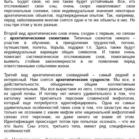
быть. Будет свое, но оно также будет устойчивым. Все, кто
отслеживают свои сны, очень скоро накапливают свои
персональные сонники, свои индивидуальные значения некоторых
архетипических объектов, подтвержденные опытом. Так, например,
перед заболеванием многим снятся одни и те же объекты в них. Но
сны при этом у всех разные.
Второй вид архетипических снов очень сходен с первым, но связан
с
архетипическими сюжетами
. Типичных сюжетов немало –
участие в обучении, в преодолении трудностей, погони,
путешествия, полеты, борьба, подарки т.п. Здесь также будут
индивидуальные вариации общих символов. И также очень
помогает систематическое отслеживание снов, помогающее
выявить стойкие закономерности в их появлении перед
ответственными событиями жизни.
Третий вид архетипических сновидений – самый редкий и
интересный. Нам снятся
архетипические сущности
. Мы все, в
действительности, объединены общим коллективным
бессознательным. Мы все вырастаем из него, словно разные травы
из одной почвы. И потому нет ничего удивительного в том, что
католику может присниться персонаж славянской мифологии,
который еще потребуется идентифицировать. Одна из самых
удивительных особенностей таких снов в том, что зачастую мы не
только не осознаем с каким мифом или национальной мифологией
связан этот персонаж, но даже ничего не знаем об этом.
Идентификация происходит потом при попытках осознать – что же
это было. Сны этого, третьего типа, имеют ряд специфичных
особенностей: