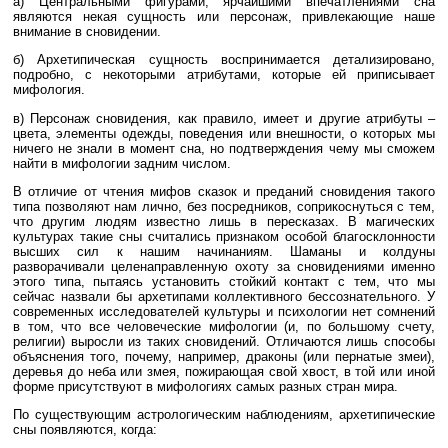
а) Центральными фигурами, ярчайшими впечатлениями сна
являются некая сущность или персонаж, привлекающие наше
внимание в сновидении.
б) Архетипическая сущность воспринимается детализировано,
подробно, с некоторыми атрибутами, которые ей приписывает
мифология.
в) Персонаж сновидения, как правило, имеет и другие атрибуты –
цвета, элементы одежды, поведения или внешности, о которых мы
ничего не знали в момент сна, но подтверждения чему мы сможем
найти в мифологии задним числом.
В отличие от чтения мифов сказок и преданий сновидения такого
типа позволяют нам лично, без посредников, соприкоснуться с тем,
что другим людям известно лишь в пересказах. В магических
культурах такие сны считались признаком особой благосклонности
высших сил к нашим начинаниям. Шаманы и колдуны
разворачивали целенаправленную охоту за сновидениями именно
этого типа, пытаясь установить стойкий контакт с тем, что мы
сейчас назвали бы архетипами коллективного бессознательного. У
современных исследователей культуры и психологии нет сомнений
в том, что все человеческие мифологии (и, по большому счету,
религии) выросли из таких сновидений. Отличаются лишь способы
объяснения того, почему, например, драконы (или пернатые змеи),
деревья до неба или змея, пожирающая свой хвост, в той или иной
форме присутствуют в мифологиях самых разных стран мира.
По существующим астрологическим наблюдениям, архетипические
сны появляются, когда: