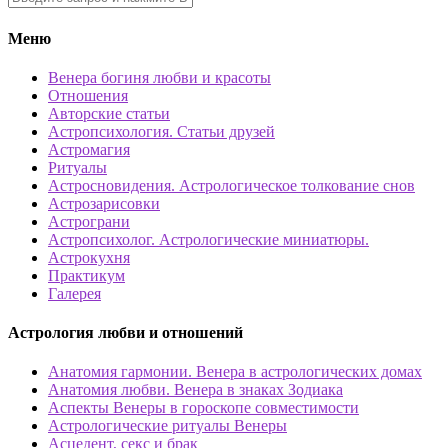
Меню
Венера богиня любви и красоты
Отношения
Авторские статьи
Астропсихология. Статьи друзей
Астромагия
Ритуалы
Астросновидения. Астрологическое толкование снов
Астрозарисовки
Астрограни
Астропсихолог. Астрологические миниатюры.
Астрокухня
Практикум
Галерея
Астрология любви и отношений
Анатомия гармонии. Венера в астрологических домах
Анатомия любви. Венера в знаках Зодиака
Аспекты Венеры в гороскопе совместимости
Астрологические ритуалы Венеры
Асцедент, секс и брак