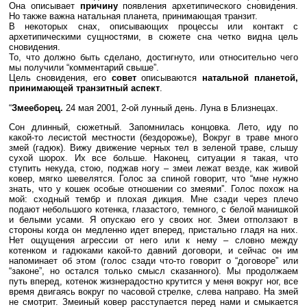
Она описывает
причину
появления архетипического сновидения.
Но также важна натальная планета, принимающая транзит.
В некоторых снах, описывающих процессы или контакт с
архетипическими сущностями, в сюжете сна четко видна цель
сновидения.
То, что должно быть сделано, достигнуто, или относительно чего
мы получили “комментарий свыше”.
Цель сновидения, его
совет
описываются
натальной планетой,
принимающей транзитный аспект
.
“
Змееборец.
24 мая 2001, 2-ой лунный день. Луна в Близнецах.
Сон длинный, сюжетный. Запомнилась концовка. Лето, иду по
какой-то лесистой местности (бездорожье), Вокруг в траве много
змей (гадюк). Вижу движение черных тел в зеленой траве, слышу
сухой шорох. Их все больше. Наконец, ситуации я такая, что
ступить некуда, стою, поджав ногу – змеи лежат везде, как живой
ковер, мягко шевелятся. Голос за спиной говорит, что “мне нужно
знать, что у кошек особые отношении со змеями”. Голос похож на
мой: сходный тембр и плохая дикция. Мне сзади через плечо
подают небольшого котенка, глазастого, темного, с белой манишкой
и белыми усами. Я опускаю его у своих ног. Змеи отползают в
стороны когда он медленно идет вперед, пристально гладя на них.
Нет ощущения агрессии от него или к нему – словно между
котенком и гадюками какой-то давний договори, и сейчас он им
напоминает об этом (голос сзади что-то говорит о “договоре” или
“законе”, но остался только смысл сказанного). Мы продолжаем
путь вперед, котенок жизнерадостно крутится у меня вокруг ног, все
время двигаясь вокруг по часовой стрелке, слева направо. На змей
не смотрит. Змеиный ковер расступается перед нами и смыкается