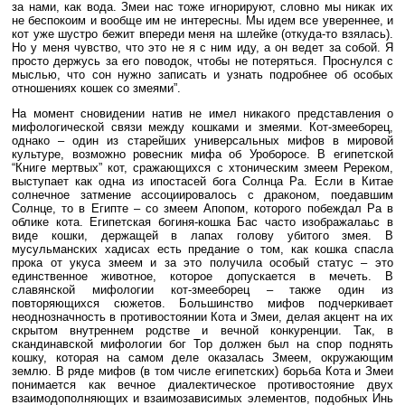
за нами, как вода. Змеи нас тоже игнорируют, словно мы никак их
не беспокоим и вообще им не интересны. Мы идем все увереннее, и
кот уже шустро бежит впереди меня на шлейке (откуда-то взялась).
Но у меня чувство, что это не я с ним иду, а он ведет за собой. Я
просто держусь за его поводок, чтобы не потеряться. Проснулся с
мыслью, что сон нужно записать и узнать подробнее об особых
отношениях кошек со змеями”.
На момент сновидении натив не имел никакого представления о
мифологической связи между кошками и змеями. Кот-змееборец,
однако – один из старейших универсальных мифов в мировой
культуре, возможно ровесник мифа об Уроборосе. В египетской
“Книге мертвых” кот, сражающихся с хтоническим змеем Ререком,
выступает как одна из ипостасей бога Солнца Ра. Если в Китае
солнечное затмение ассоциировалось с драконом, поедавшим
Солнце, то в Египте – со змеем Апопом, которого побеждал Ра в
облике кота. Египетская богиня-кошка Бас часто изображалаьс в
виде кошки, держащей в лапах голову убитого змея. В
мусульманских хадисах есть предание о том, как кошка спасла
прока от укуса змеем и за это получила особый статус – это
единственное животное, которое допускается в мечеть. В
славянской мифологии кот-змееборец – также один из
повторяющихся сюжетов. Большинство мифов подчеркивает
неоднозначность в противостоянии Кота и Змеи, делая акцент на их
скрытом внутреннем родстве и вечной конкуренции. Так, в
скандинавской мифологии бог Тор должен был на спор поднять
кошку, которая на самом деле оказалась Змеем, окружающим
землю. В ряде мифов (в том числе египетских) борьба Кота и Змеи
понимается как вечное диалектическое противостояние двух
взаимодополняющих и взаимозависимых элементов, подобных Инь