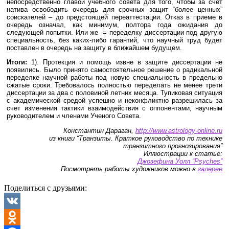
непосредственно главой учебного совета для того, чтобы за счет
натива освободить очередь для срочных защит “более ценных”
соискателей – до предстоящей переаттестации. Отказ в приеме в
очередь означал, как минимум, полтора года ожидания до
следующей попытки. Или же -= переделку диссертации под другую
специальность, без каких-либо гарантий, что научный труд будет
поставлен в очередь на защиту в ближайшем будущем.
Итоги:
1). Протекция и помощь извне в защите диссертации не
появились. Было принято самостоятельное решение о радикальной
переделке научной работы под новую специальность в предельно
сжатые сроки. Требовалось полностью переделать не менее трети
диссертации за два с половиной летних месяца. Тупиковая ситуация
с академической средой успешно и неконфликтно разрешилась за
счет изменения тактики взаимодействия с оппонентами, научным
руководителем и членами Ученого Совета.
Константин Дараган,
http://www.astrology-online.ru
из книги “Транзиты. Краткое руководство по технике
транзитного прогнозирования”
Иллюстрации к статье:
Джозефина Уолл “Psyches”
Посмотреть работы художников можно в
галерее
Поделиться с друзьями:
VK