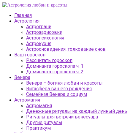
Главная
Астрология
Астрограни
Астрозарисовки
Астропсихология
Астрокухня
Астросновидения, толкование снов
Ваш гороскоп
Рассчитать гороскоп
Доминанта гороскопа ч. 1
Доминанта гороскопа ч. 2
Венера
Венера – богиня любви и красоты
Витасфера вашего рождения
Семейная Венера и социум
Астромагия
Астромагия
Денежные ритуалы на каждый лунный день
Ритуалы для встречи венесуара
Другие ритуалы
Практикум