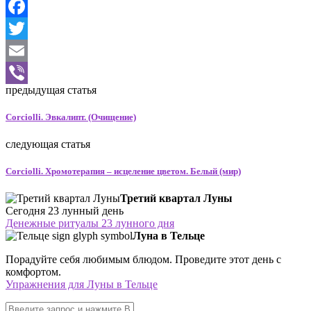
Odnoklassniki
Facebook
Twitter
Email
предыдущая статья
Viber
Corciolli. Эвкалипт. (Очищение)
следующая статья
Corciolli. Хромотерапия – исцеление цветом. Белый (мир)
Третий квартал Луны
Сегодня 23 лунный день
Денежные ритуалы 23 лунного дня
Луна в Тельце
Порадуйте себя любимым блюдом. Проведите этот день с
комфортом.
Упражнения для Луны в Тельце