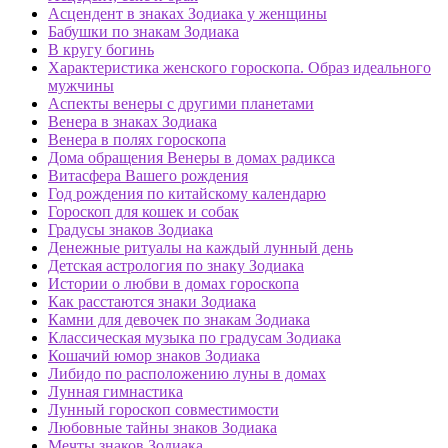
Асцендент в знаках Зодиака у женщины
Бабушки по знакам Зодиака
В кругу богинь
Характеристика женского гороскопа. Образ идеального
мужчины
Аспекты венеры с другими планетами
Венера в знаках Зодиака
Венера в полях гороскопа
Дома обращения Венеры в домах радикса
Витасфера Вашего рождения
Год рождения по китайскому календарю
Гороскоп для кошек и собак
Градусы знаков Зодиака
Денежные ритуалы на каждый лунный день
Детская астрология по знаку Зодиака
Истории о любви в домах гороскопа
Как расстаются знаки Зодиака
Камни для девочек по знакам Зодиака
Классическая музыка по градусам Зодиака
Кошачий юмор знаков Зодиака
Либидо по расположению луны в домах
Лунная гимнастика
Лунный гороскоп совместимости
Любовные тайны знаков Зодиака
Мечты знаков Зодиака