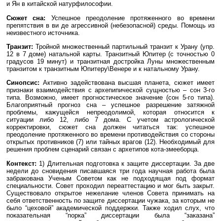
и Ян в китайской натурфилософии.
Сюжет сна:
Успешное преодоление протяженного во времени
препятствия в ви де агрессивной (небезопасной) среды. Помощь из
неизвестного источника.
Транзит:
Тройной множественный партильный транзит к Урану (упр.
12 в 7 доме) натальной карты. Транзитный Юпитер (с точностью 0
градусов 19 минут) и транзитная достройка Луны множественным
транзитом к транзитным Юпитеру\Венере и к натальному Урану.
Синопсис:
Активно задействована высшая планета, сюжет имеет
признаки взаимодействия с архепипической сущностью – сон 3-го
типа. Возможно, имеет прогностическое значение (сон 5-го типа).
Благоприятный прогноз сна – успешное разрешение затяжной
проблемы, кажущейся непреодолимой, которая относится к
ситуации либо 12, либо 7 дома. С учетом астрологической
корректировки, сюжет сна должен читаться так: успешное
преодоление протяженного во времени противодействия со стороны
открытых противников (7) или тайных врагов (12). Необходимый для
решения проблем сценарий связан с архетипов кота-змееборца.
Контекст:
1) Длительная подготовка к защите диссертации. За две
недели до сновидения писавшаяся три года научная работа была
забракована Ученым Советом как не подходящая под формат
специальности. Совет проходил переаттестацию и мог быть закрыт.
Существовало открытое нежелание членов Совета принимать на
себя ответственность по защите диссертации чужака, за которым не
было “цеховой” академической поддержки. Также ходил слух, что
показательная “порка” диссертации была “заказана”