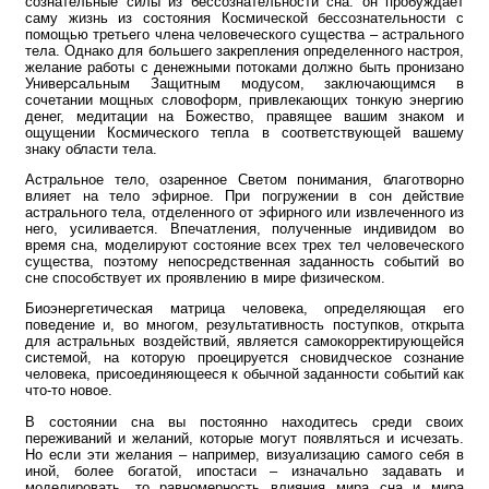
сознательные силы из бессознательности сна: он пробуждает
саму жизнь из состояния Космической бессознательности с
помощью третьего члена человеческого существа – астрального
тела. Однако для большего закрепления определенного настроя,
желание работы с денежными потоками должно быть пронизано
Универсальным Защитным модусом, заключающимся в
сочетании мощных словоформ, привлекающих тонкую энергию
денег, медитации на Божество, правящее вашим знаком и
ощущении Космического тепла в соответствующей вашему
знаку области тела.
Астральное тело, озаренное Светом понимания, благотворно
влияет на тело эфирное. При погружении в сон действие
астрального тела, отделенного от эфирного или извлеченного из
него, усиливается. Впечатления, полученные индивидом во
время сна, моделируют состояние всех трех тел человеческого
существа, поэтому непосредственная заданность событий во
сне способствует их проявлению в мире физическом.
Биоэнергетическая матрица человека, определяющая его
поведение и, во многом, результативность поступков, открыта
для астральных воздействий, является самокорректирующейся
системой, на которую проецируется сновидческое сознание
человека, присоединяющееся к обычной заданности событий как
что-то новое.
В состоянии сна вы постоянно находитесь среди своих
переживаний и желаний, которые могут появляться и исчезать.
Но если эти желания – например, визуализацию самого себя в
иной, более богатой, ипостаси – изначально задавать и
моделировать, то равномерность влияния мира сна и мира