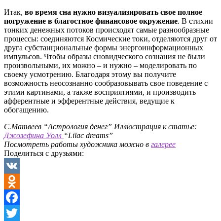
Итак,
во время сна нужно визуализировать свое полное
погружение в благостное финансовое окружение
. В стихии
тонких денежных потоков происходят самые разнообразные
процессы: соединяются Космические токи, отделяются друг от
друга субстанциональные формы энергоинформационных
импульсов. Чтобы образы сновидческого сознания не были
произвольными, их можно – и нужно – моделировать по
своему усмотрению. Благодаря этому вы получите
возможность неосознанно сообразовывать свое поведение с
этими картинами, а также восприятиями, и производить
афферентные и эфферентные действия, ведущие к
обогащению.
С.Матвеев “Астрология денег”
Иллюстрация к статье:
Джозефина Уолл
“Lilac dreams”
Посмотреть работы художника можно в
галерее
Поделиться с друзьями:
VK
Odnoklassniki
Facebook