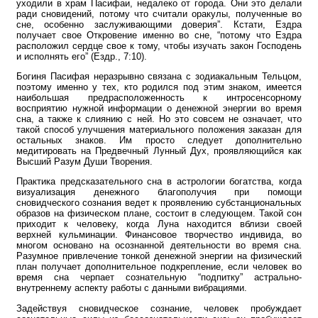
уходили в храм Пасифаи, недалеко от города. Они это делали
ради сновидений, потому что считали оракулы, полученные во
сне, особенно заслуживающими доверия”. Кстати, Ездра
получает свое Откровение именно во сне, “потому что Ездра
расположил сердце свое к тому, чтобы изучать закон Господень
и исполнять его” (Ездр., 7:10).
Богиня Пасифая неразрывно связана с зодиакальным Тельцом,
поэтому именно у тех, кто родился под этим знаком, имеется
наибольшая предрасположенность к интросенсорному
восприятию нужной информации о денежной энергии во время
сна, а также к слиянию с ней. Но это совсем не означает, что
такой способ улучшения материального положения заказан для
остальных знаков. Им просто следует дополнительно
медитировать на Предвечный Лунный Дух, проявляющийся как
Высший Разум Души Творения.
Практика предсказательного сна в астрологии богатства, когда
визуализация денежного благополучия при помощи
сновидческого сознания ведет к проявлению субстанциональных
образов на физическом плане, состоит в следующем. Такой сон
приходит к человеку, когда Луна находится вблизи своей
верхней кульминации. Финансовое творчество индивида, во
многом основано на осознанной деятельности во время сна.
Разумное привлечение тонкой денежной энергии на физический
план получает дополнительное подкрепление, если человек во
время сна черпает сознательную “подпитку” астрально-
внутреннему аспекту работы с данными вибрациями.
Задействуя сновидческое сознание, человек пробуждает