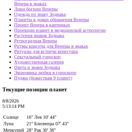
Венера в знаках
Лики богини Венеры
Одежда по знаку Зодиака
Планеты в домах обращения Венеры
Проект Венера в картинках
Проекции планет в медицинской астрологии
Растения знаков Зодиака
Ретроградная Венера
Ритмы красоты для Венеры в знаках
Ритуалы для встречи венесуара
Сексуальный гороскоп
Художественная галерея
Цвета и знаки Зодиака
Экономика любви в гороскопе
Пуджи (божествам 9 планет)
Текущие позиции планет
8/8/2026
5:13:14 PM
Солнце
16°
Лев 10' 44"
Луна
21°
Близнецы 07' 43"
Меркурий
28°
Рак 30' 38"