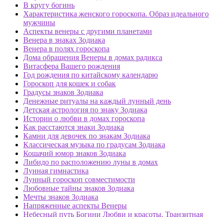
В кругу богинь
Характеристика женского гороскопа. Образ идеального
мужчины
Аспекты венеры с другими планетами
Венера в знаках Зодиака
Венера в полях гороскопа
Дома обращения Венеры в домах радикса
Витасфера Вашего рождения
Год рождения по китайскому календарю
Гороскоп для кошек и собак
Градусы знаков Зодиака
Денежные ритуалы на каждый лунный день
Детская астрология по знаку Зодиака
Истории о любви в домах гороскопа
Как расстаются знаки Зодиака
Камни для девочек по знакам Зодиака
Классическая музыка по градусам Зодиака
Кошачий юмор знаков Зодиака
Либидо по расположению луны в домах
Лунная гимнастика
Лунный гороскоп совместимости
Любовные тайны знаков Зодиака
Мечты знаков Зодиака
Напряженные аспекты Венеры
Небесный путь Богини Любви и красоты. Транзитная