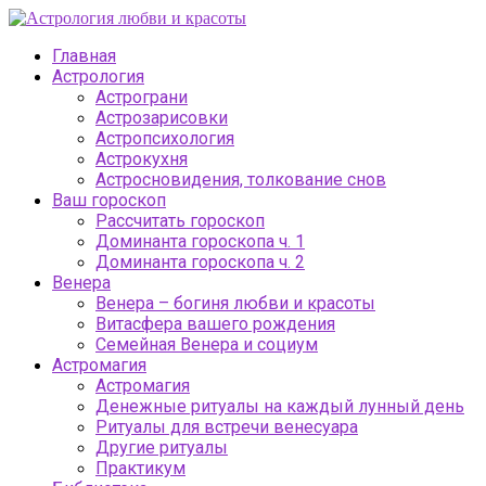
Главная
Астрология
Астрограни
Астрозарисовки
Астропсихология
Астрокухня
Астросновидения, толкование снов
Ваш гороскоп
Рассчитать гороскоп
Доминанта гороскопа ч. 1
Доминанта гороскопа ч. 2
Венера
Венера – богиня любви и красоты
Витасфера вашего рождения
Семейная Венера и социум
Астромагия
Астромагия
Денежные ритуалы на каждый лунный день
Ритуалы для встречи венесуара
Другие ритуалы
Практикум