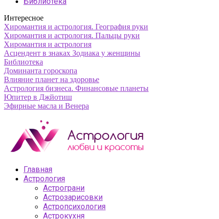
Библиотека
Интересное
Хиромантия и астрология. География руки
Хиромантия и астрология. Пальцы руки
Хиромантия и астрология
Асцендент в знаках Зодиака у женщины
Библиотека
Доминанта гороскопа
Влияние планет на здоровье
Астрология бизнеса. Финансовые планеты
Юпитер в Джйотиш
Эфирные масла и Венера
Главная
Астрология
Астрограни
Астрозарисовки
Астропсихология
Астрокухня