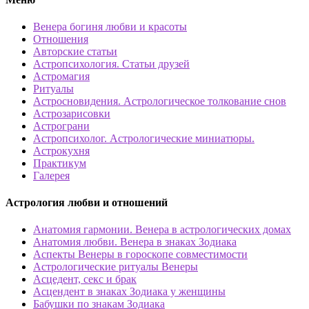
Венера богиня любви и красоты
Отношения
Авторские статьи
Астропсихология. Статьи друзей
Астромагия
Ритуалы
Астросновидения. Астрологическое толкование снов
Астрозарисовки
Астрограни
Астропсихолог. Астрологические миниатюры.
Астрокухня
Практикум
Галерея
Астрология любви и отношений
Анатомия гармонии. Венера в астрологических домах
Анатомия любви. Венера в знаках Зодиака
Аспекты Венеры в гороскопе совместимости
Астрологические ритуалы Венеры
Асцедент, секс и брак
Асцендент в знаках Зодиака у женщины
Бабушки по знакам Зодиака