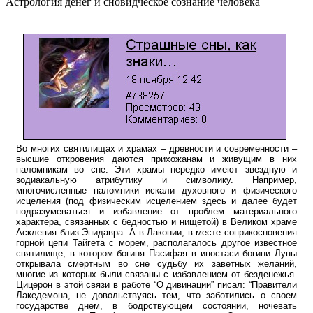
Астрология денег и сновидческое сознание человека
Во многих святилищах и храмах – древности и современности –
высшие откровения даются прихожанам и живущим в них
паломникам во сне. Эти храмы нередко имеют звездную и
зодиакальную атрибутику и символику. Например,
многочисленные паломники искали духовного и физического
исцеления (под физическим исцелением здесь и далее будет
подразумеваться и избавление от проблем материального
характера, связанных с бедностью и нищетой) в Великом храме
Асклепия близ Эпидавра. А в Лаконии, в месте соприкосновения
горной цепи Тайгета с морем, располагалось другое известное
святилище, в котором богиня Пасифая в ипостаси богини Луны
открывала смертным во сне судьбу их заветных желаний,
многие из которых были связаны с избавлением от безденежья.
Цицерон в этой связи в работе “О дивинации” писал: “Правители
Лакедемона, не довольствуясь тем, что заботились о своем
государстве днем, в бодрствующем состоянии, ночевать