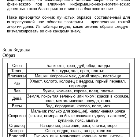
физического под влиянием информационно-энергетических
денежных токов благоприятно влияет на благосостояние.
Ниже приводится сонник лучистых образов, составленный для
интересующей нас области эзотерики – привлечения тонкой
энергии денег. Из таблицы видно, какие именно образы следует
визуализировать во сне каждому знаку.
Знак Зодиака
Образ
Овен
Банкноты, трон, дуб, обед, плоды
Телец
Бег, куры, зал, орел, платье
Близнецы
Мешки, бобровый мех, дикий зверь, пастбище
Хлыст, болото, колодец с ведром, горный перевал,
Рак
пирамида
Лев
Буквы, комната, корова, плед, платье
Земля, покрытая зеленью или мхом; краски в коробке,
Дева
поле; металлическая посуда; огонь
Весы
Зуд, бородавки, кресло, поле, мех
Мальчик (только для женщин), наполненная бочка
Скорпион
(кстати, номера на бочке означают удачу в лотерее),
купание, пояс, мытье
Стрелец
Нападение, растения, река, спички, море
Козерог
Оспа, ведро, ткань, танцы, толстяк
Водолей
Письмо, вши, мраморная колонна, угли, кисель