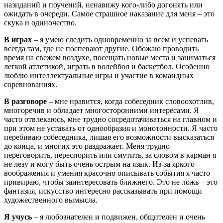
назиданий и поучений, ненавижу кого-либо догонять или
ожидать в очереди. Самое страшное наказание для меня – это
скука и одиночество.
В играх
– я умею следить одновременно за всем и успевать
всегда там, где не поспевают другие. Обожаю проводить
время на свежем воздухе, посещать новые места и заниматься
легкой атлетикой, играть в волейбол и баскетбол. Особенно
люблю интеллектуальные игры и участие в командных
соревнованиях.
В разговоре
– мне нравится, когда собеседник словоохотлив,
многоречив и обладает многосторонними интересами. Я
часто отвлекаюсь, мне трудно сосредотачиваться на главном и
при этом не уставать от однообразия и монотонности. Я часто
перебиваю собеседника, лишая его возможности высказаться
до конца, и многих это раздражает. Меня трудно
переговорить, переспорить или смутить, за словом в карман я
не лезу и могу быть очень острым на язык. Из-за яркого
воображения и умения красочно описывать события я часто
привираю, чтобы заинтересовать ближнего. Это не ложь – это
фантазия, искусство интересно рассказывать при помощи
художественного вымысла.
Я учусь
– я любознателен и подвижен, общителен и очень