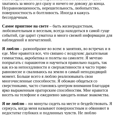
хватаюсь за много дел сразу и ничего не довожу до конца.
Неуравновешенность, нерешительность, любопытство,
поверхностность и болтливость. Иногда я кажусь
бессердечным.
Самое приятное на свете
– быть жизнерадостным,
любознательным и веселым, всегда находиться в самой гуще
событий, где царит суматоха и много свежей информации для
наблюдений и впечатлений.
Я люблю
– разнообразие во всем: в занятиях, во встречах и в
еде. Мне нравится все, что связано с воздухом: дыхательная
гимнастика, акробатика и полеты на самолете. Я мечтаю
попрыгать с парашютом и научиться правильно падать, так
как из-за непоседливости и сверхактивности я часто теряю
равновесие и сваливаюсь на землю в самый неподходящий
момент. Больше всего я люблю реализовывать свои
многочисленные способности. Я обожаю общаться со
сверстниками, часто становясь центром внимания благодаря
ярко выраженным ораторским способностям. Мне нравится
висеть на телефоне и ежедневно заводить новые знакомства.
Я не люблю
– ни минуты сидеть на месте и бездействовать. Я
сержусь, когда меня называют поверхностным и обвиняют в
недостатке глубоких и подлинных чувств. Не люблю