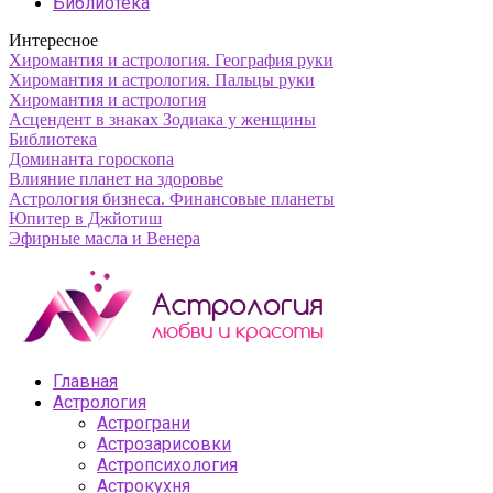
Библиотека
Интересное
Хиромантия и астрология. География руки
Хиромантия и астрология. Пальцы руки
Хиромантия и астрология
Асцендент в знаках Зодиака у женщины
Библиотека
Доминанта гороскопа
Влияние планет на здоровье
Астрология бизнеса. Финансовые планеты
Юпитер в Джйотиш
Эфирные масла и Венера
Главная
Астрология
Астрограни
Астрозарисовки
Астропсихология
Астрокухня