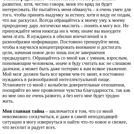
развитии, хотя, честно говоря, меня это вряд ли будет
интересовать. Не пытайтесь меня обмануть – я очень умен для
того, чтобы принять выдумку за истину, хотя и виду не подам,
что вас раскусил. Всегда обращайтесь к моему уму, к моему
природному дару логически мыслить – понять я могу все. Не
принуждайте меня никогда ни к чему, иначе вы вынудите
меня лгать. Я нуждаюсь в обилии впечатлений и в
разнообразии информации. Постоянно тренируйте меня,
чтобы я научился концентрировать внимание и достигать
цели, начиная новое дело лишь после завершения
предыдущего. Обращайтесь со мной как с умным, взрослым,
понимающим человеком, иначе я буду считать вас не слишком
далеким, а может быть даже потеряю к вам всякое уважение.
Мой мозг должен быть все время чем-то занят, я постоянно
нуждаюсь в разнообразной интеллектуальной пище.
Установите со мной с колыбели доверительные отношения,
поощряйте во мне проявление чувства благодарности, так как
во мне оно не очень развито, а без него мне будет трудно
жить.
Моя главная тайна
– заключается в том, что со мной
невозможно соскучиться, и даже в самой неподходящей
ситуации я могу извернуться и найти что-то новое и свежее,
что веселит и радует всех.