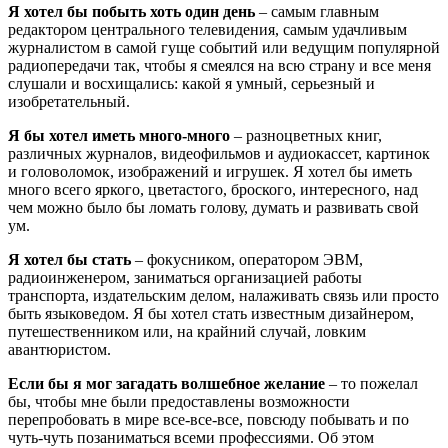
Я хотел бы побыть хоть один день
– самым главным
редактором центрального телевидения, самым удачливым
журналистом в самой гуще событий или ведущим популярной
радиопередачи так, чтобы я смеялся на всю страну и все меня
слушали и восхищались: какой я умный, серьезный и
изобретательный.
Я бы хотел иметь много-много
– разноцветных книг,
различных журналов, видеофильмов и аудиокассет, картинок
и головоломок, изображений и игрушек. Я хотел бы иметь
много всего яркого, цветастого, броского, интересного, над
чем можно было бы ломать голову, думать и развивать свой
ум.
Я хотел бы стать
– фокусником, оператором ЭВМ,
радиоинженером, заниматься организацией работы
транспорта, издательским делом, налаживать связь или просто
быть языковедом. Я бы хотел стать известным дизайнером,
путешественником или, на крайний случай, ловким
авантюристом.
Если бы я мог загадать волшебное желание
– то пожелал
бы, чтобы мне были предоставлены возможности
перепробовать в мире все-все-все, повсюду побывать и по
чуть-чуть позаниматься всеми профессиями. Об этом