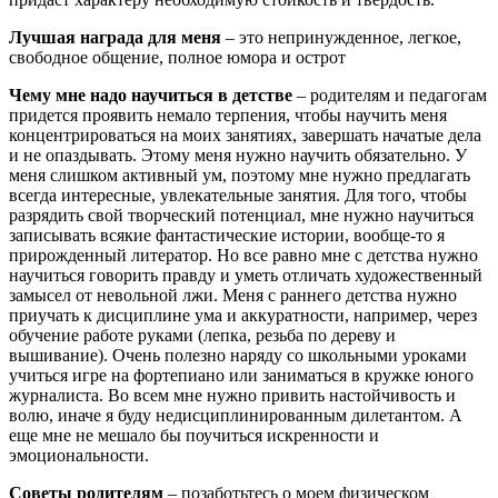
Лучшая награда для меня
– это непринужденное, легкое,
свободное общение, полное юмора и острот
Чему мне надо научиться в детстве
– родителям и педагогам
придется проявить немало терпения, чтобы научить меня
концентрироваться на моих занятиях, завершать начатые дела
и не опаздывать. Этому меня нужно научить обязательно. У
меня слишком активный ум, поэтому мне нужно предлагать
всегда интересные, увлекательные занятия. Для того, чтобы
разрядить свой творческий потенциал, мне нужно научиться
записывать всякие фантастические истории, вообще-то я
прирожденный литератор. Но все равно мне с детства нужно
научиться говорить правду и уметь отличать художественный
замысел от невольной лжи. Меня с раннего детства нужно
приучать к дисциплине ума и аккуратности, например, через
обучение работе руками (лепка, резьба по дереву и
вышивание). Очень полезно наряду со школьными уроками
учиться игре на фортепиано или заниматься в кружке юного
журналиста. Во всем мне нужно привить настойчивость и
волю, иначе я буду недисциплинированным дилетантом. А
еще мне не мешало бы поучиться искренности и
эмоциональности.
Советы родителям
– позаботьтесь о моем физическом