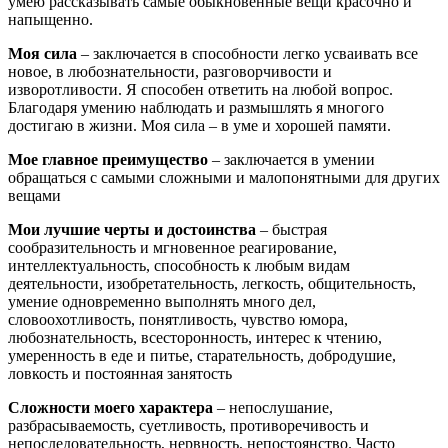
умею рассказывать самые обыкновенные вещи красочно и
напыщенно.
Моя сила
– заключается в способности легко усваивать все
новое, в любознательности, разговорчивости и
изворотливости. Я способен ответить на любой вопрос.
Благодаря умению наблюдать и размышлять я многого
достигаю в жизни. Моя сила – в уме и хорошей памяти.
Мое главное преимущество
– заключается в умении
обращаться с самыми сложными и малопонятными для других
вещами
Мои лучшие черты и достоинства
– быстрая
сообразительность и мгновенное реагирование,
интеллектуальность, способность к любым видам
деятельности, изобретательность, легкость, общительность,
умение одновременно выполнять много дел,
словоохотливость, понятливость, чувство юмора,
любознательность, всесторонность, интерес к чтению,
умеренность в еде и питье, старательность, добродушие,
ловкость и постоянная занятость
Сложности моего характера
– непослушание,
разбрасываемость, суетливость, противоречивость и
непоследовательность, нервность, непостоянство. Часто