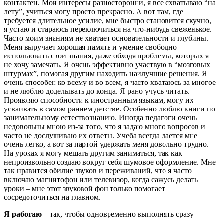
контактен. Мои интересы разносторонни, я все схватываю “на
лету”, учиться могу просто прекрасно. А вот там, где
требуется длительное усилие, мне быстро становится скучно,
я устаю и стараюсь переключиться на что-нибудь свеженькое.
Часто моим знаниям не хватает основательности и глубины.
Меня выручает хорошая память и умение свободно
использовать свои знания, даже обходя проблемы, которых я
не хочу замечать. Я очень эффективно участвую в “мозговых
штурмах”, помогая другим находить наилучшие решения. Я
очень способен ко всему и во всем, я часто хватаюсь за многое
и не люблю доделывать до конца. Я рано учусь читать.
Проявляю способности к иностранным языкам, могу их
усваивать в самом раннем детстве. Особенно люблю книги по
занимательному естествознанию. Иногда педагоги очень
недовольны мною из-за того, что я задаю много вопросов и
часто не дослушиваю их ответы. Учеба всегда дается мне
очень легко, а вот за партой удержать меня довольно трудно.
На уроках я могу мешать другим заниматься, так как
непроизвольно создаю вокруг себя шумовое оформление. Мне
так нравится обилие звуков и переживаний, что я часто
включаю магнитофон или телевизор, когда сажусь делать
уроки – мне этот звуковой фон только помогает
сосредоточиться на главном.
Я работаю
– так, чтобы одновременно выполнять сразу