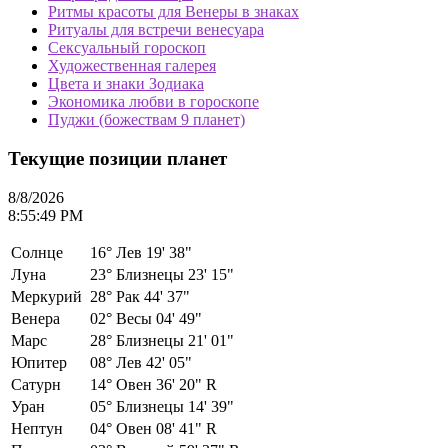
Ритмы красоты для Венеры в знаках
Ритуалы для встречи венесуара
Сексуальный гороскоп
Художественная галерея
Цвета и знаки Зодиака
Экономика любви в гороскопе
Пуджи (божествам 9 планет)
Текущие позиции планет
8/8/2026
8:55:49 PM
Солнце
16°
Лев 19' 38"
Луна
23°
Близнецы 23' 15"
Меркурий
28°
Рак 44' 37"
Венера
02°
Весы 04' 49"
Марс
28°
Близнецы 21' 01"
Юпитер
08°
Лев 42' 05"
Сатурн
14°
Овен 36' 20" R
Уран
05°
Близнецы 14' 39"
Нептун
04°
Овен 08' 41" R