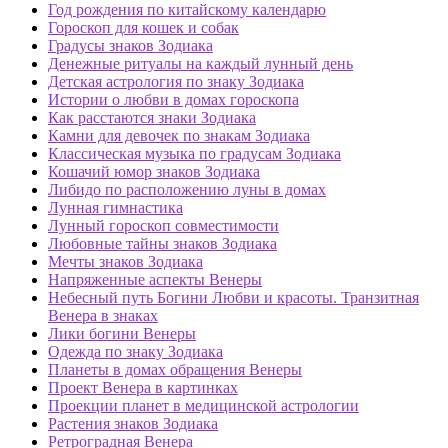
Год рождения по китайскому календарю
Гороскоп для кошек и собак
Градусы знаков Зодиака
Денежные ритуалы на каждый лунный день
Детская астрология по знаку Зодиака
Истории о любви в домах гороскопа
Как расстаются знаки Зодиака
Камни для девочек по знакам Зодиака
Классическая музыка по градусам Зодиака
Кошачий юмор знаков Зодиака
Либидо по расположению луны в домах
Лунная гимнастика
Лунный гороскоп совместимости
Любовные тайны знаков Зодиака
Мечты знаков Зодиака
Напряженные аспекты Венеры
Небесный путь Богини Любви и красоты. Транзитная
Венера в знаках
Лики богини Венеры
Одежда по знаку Зодиака
Планеты в домах обращения Венеры
Проект Венера в картинках
Проекции планет в медицинской астрологии
Растения знаков Зодиака
Ретроградная Венера