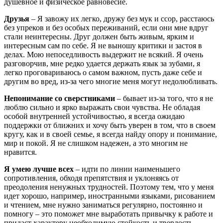
душевное и физическое равновесие.
Друзья
– Я завожу их легко, дружу без мук и ссор, расстаюсь
без упреков и без особых переживаний, если они мне вдруг
стали неинтересны. Друг должен быть живым, ярким и
интересным сам по себе. Я не выношу критики и застоя в
делах. Мою непоседливость выдержит не всякий. Я очень
разговорчив, мне редко удается держать язык за зубами, я
легко проговариваюсь о самом важном, пусть даже себе и
другим во вред, из-за чего многие меня могут недолюбливать.
Непонимание со сверстниками
– бывает из-за того, что я не
люблю сильно и ярко выражать свои чувства. Не обладая
особой внутренней устойчивостью, я всегда ожидаю
поддержки от ближних и хочу быть уверен в том, что в своем
кругу, как и в своей семье, я всегда найду опору и понимание,
мир и покой. Я не слишком надежен, а это многим не
нравится.
Я умею лучше всех
– идти по линии наименьшего
сопротивления, обходя препятствия и уклоняясь от
преодоления ненужных трудностей. Поэтому тем, что у меня
идет хорошо, например, иностранными языками, рисованием
и чтением, мне нужно заниматься регулярно, постоянно и
помногу – это поможет мне выработать привычку к работе и
придаст характеру необходимую стойкость и твердость.