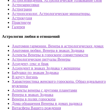
Астросновидения. Астрологическое толкование снов
Астрозарисовки
Астрограни
Астропсихолог. Астрологические миниатюры.
Астрокухня
Практикум
Галерея
Астрология любви и отношений
Анатомия гармонии. Венера в астрологических домах
Анатомия любви. Венера в знаках Зодиака
Аспекты Венеры в гороскопе совместимости
Астрологические ритуалы Венеры
Асцедент, секс и брак
Асцендент в знаках Зодиака у женщины
Бабушки по знакам Зодиака
В кругу богинь
Характеристика женского гороскопа. Образ идеального
мужчины
Аспекты венеры с другими планетами
Венера в знаках Зодиака
Венера в полях гороскопа
Дома обращения Венеры в домах радикса
Витасфера Вашего рождения