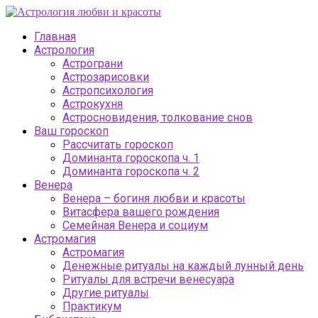
Главная
Астрология
Астрограни
Астрозарисовки
Астропсихология
Астрокухня
Астросновидения, толкование снов
Ваш гороскоп
Рассчитать гороскоп
Доминанта гороскопа ч. 1
Доминанта гороскопа ч. 2
Венера
Венера – богиня любви и красоты
Витасфера вашего рождения
Семейная Венера и социум
Астромагия
Астромагия
Денежные ритуалы на каждый лунный день
Ритуалы для встречи венесуара
Другие ритуалы
Практикум