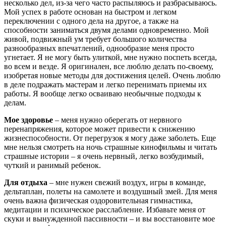
несколько дел, из-за чего часто распыляюсь и разбрасываюсь.
Мой успех в работе основан на быстром и легком
переключении с одного дела на другое, а также на
способности заниматься двумя делами одновременно. Мой
живой, подвижный ум требует большого количества
разнообразных впечатлений, однообразие меня просто
угнетает. Я не могу быть улиткой, мне нужно поспеть всегда,
во всем и везде. Я оригинален, все люблю делать по-своему,
изобретая новые методы для достижения целей. Очень люблю
в деле подражать мастерам и легко перенимать приемы их
работы. Я вообще легко осваиваю необычные подходы к
делам.
Мое здоровье
– меня нужно оберегать от нервного
перенапряжения, которое может привести к снижению
жизнеспособности. От перегрузок я могу даже заболеть. Еще
мне нельзя смотреть на ночь страшные кинофильмы и читать
страшные истории – я очень нервный, легко возбудимый,
чуткий и ранимый ребенок.
Для отдыха
– мне нужен свежий воздух, игры в команде,
дельтаплан, полеты на самолете и воздушный змей. Для меня
очень важна физическая оздоровительная гимнастика,
медитации и психическое расслабление. Избавьте меня от
скуки и вынужденной пассивности – и вы восстановите мое