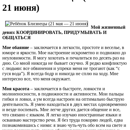
21 июня)
Мой жизненный
девиз: КООРДИНИРОВАТЬ, ПРИДУМЫВАТЬ И
ОБЩАТЬСЯ
Мое обаяние
– заключается в легкости, простоте и веселье, в
юморе и яркости. Мое настроение искрометно и подвижно до
неуловимости. Я могу хохотать и печалиться по десять раз на
дню. Со мной никогда не бывает скучно. Я редко конфликтую
с людьми: все обвинения и упреки меня не трогают (как “с
гуся вода”).
Я всегда бодр и никогда не сплю на ходу. Мне
интересно все, что меня окружает.
Моя красота
– заключается в быстроте, ловкости и
молниеносности, в подвижности и активности. Мои пальцы
гибки и ловки, а ум всегда настроен на оптимально быструю
деятельность. Я умею находиться в двух местах одновременно
и везде поспевать. Мне легче других дается общение и все,
что связано с языком. Я легко изучаю иностранные языки и
осваиваю мастерство речи. Я без труда покоряю людей, едва
познакомившись с ними: я знаю чуть-чуть обо всем на свете и