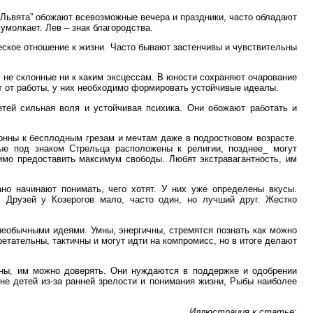
“Львята” обожают всевозможные вечера и праздники, часто обладают
умолкает. Лев – знак благородства.
ческое отношение к жизни. Часто бывают застенчивы и чувствительны
 не склонные ни к каким эксцессам. В юности сохраняют очарование
т от работы, у них необходимо формировать устойчивые идеалы.
етей сильная воля и устойчивая психика. Они обожают работать и
онны к бесплодным грезам и мечтам даже в подростковом возрасте.
ые под знаком Стрельца расположены к религии, позднее_ могут
имо предоставить максимум свободы. Любят экстравагантность, им
но начинают понимать, чего хотят. У них уже определены вкусы.
Друзей у Козерогов мало, часто один, но лучший друг. Жестко
необычными идеями. Умны, энергичны, стремятся познать как можно
етательны, тактичны и могут идти на компромисс, но в итоге делают
льны, им можно доверять. Они нуждаются в поддержке и одобрении
не детей из-за ранней зрелости и понимания жизни, Рыбы наиболее
Иллюстрация к статье: