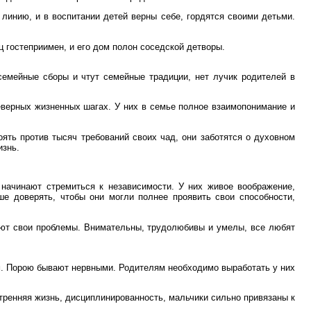
линию, и в воспитании детей верны себе, гордятся своими детьми.
 гостеприимен, и его дом полон соседской детворы.
семейные сборы и чтут семейные традиции, нет лучик родителей в
еверных жизненных шагах. У них в семье полное взаимопонимание и
оять против тысяч требований своих чад, они заботятся о духовном
изнь.
 начинают стремиться к независимости. У них живое воображение,
е доверять, чтобы они могли полнее проявить свои способности,
шают свои проблемы. Внимательны, трудолюбивы и умелы, все любят
ым. Порою бывают нервными. Родителям необходимо выработать у них
тренняя жизнь, дисциплинированность, мальчики сильно привязаны к