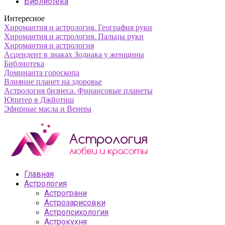
Библиотека
Интересное
Хиромантия и астрология. География руки
Хиромантия и астрология. Пальцы руки
Хиромантия и астрология
Асцендент в знаках Зодиака у женщины
Библиотека
Доминанта гороскопа
Влияние планет на здоровье
Астрология бизнеса. Финансовые планеты
Юпитер в Джйотиш
Эфирные масла и Венера
Главная
Астрология
Астрограни
Астрозарисовки
Астропсихология
Астрокухня