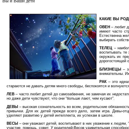
Вы и Ваши дети
КАКИЕ ВЫ РОД
ОВЕН
– любит д
имеют часто ст
Естественна жел
выбирать собств
ТЕЛЕЦ
– наибол
воспитывать те 
окружать их пр
дорогостоящей 
БЛИЗНЕЦЫ
– з
внимательны. Их
РАК
– это идеа
стараются не давать детям много свободы, беспокоятся и волнуются
ЛЕВ
– часто любит детей до самозабвения, не замечая их недостат
но даже дети чувствуют, что они “больше лают, чем кусают”.
ДЕВЫ
– высокая сознательность во всем, родительские обязанност
привычки. Для их детей прежде всего дело, затем игра. Девы-от
уделяют развитию у детей интеллекта, их успехам в школе.
ВЕСЫ
– они уважают детей, воспитывают в них уважение к людям, “
участие, помощь, совет. У родителей-Весов удивительная способнос