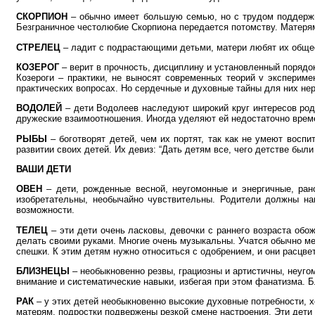
СКОРПИОН
– обычно имеет большую семью, но с трудом поддержив
Безграничное честолюбие Скорпиона передается потомству. Матерям 
СТРЕЛЕЦ
– ладит с подрастающими детьми, матери любят их общест
КОЗЕРОГ
– верит в прочность, дисциплину и установленный порядо
Козероги – практики, не выносят современных теорий v эксперим
практических вопросах. Но сердечные и духовные тайны для них не
ВОДОЛЕЙ
– дети Водолеев наследуют широкий круг интересов род
дружеские взаимоотношения. Иногда уделяют ей недостаточно врем
РЫБЫ
– боготворят детей, чем их портят, так как не умеют восп
развитии своих детей. Их девиз: “Дать детям все, чего детстве бы
ВАШИ ДЕТИ
ОВЕН
– дети, рожденные весной, неугомонные и энергичные, рано
изобретательны, необычайно чувствительны. Родители должны на
возможности.
ТЕЛЕЦ
– эти дети очень ласковы, девочки с раннего возраста об
делать своими руками. Многие очень музыкальны. Учатся обычно ме
спешки. К этим детям нужно относиться с одобрением, и они расцве
БЛИЗНЕЦЫ
– необыкновенно резвы, грациозны и артистичны, неуг
внимание и систематические навыки, избегая при этом фанатизма. 
РАК
– у этих детей необыкновенно высокие духовные потребности, х
матерям, подростки подвержены резкой смене настроения. Эти дети