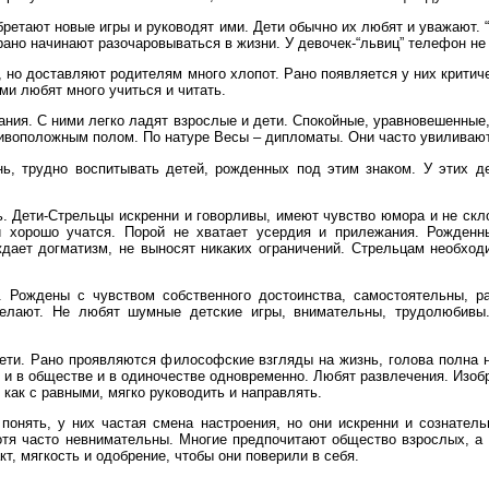
ретают новые игры и руководят ими. Дети обычно их любят и уважают. 
но начинают разочаровываться в жизни. У девочек-“львиц” телефон не 
ы, но доставляют родителям много хлопот. Рано появляется у них крити
и любят много учиться и читать.
ания. С ними легко ладят взрослые и дети. Спокойные, уравновешенные,
тивоположным полом. По натуре Весы – дипломаты. Они часто увиливаю
нь, трудно воспитывать детей, рожденных под этим знаком. У этих д
. Дети-Стрельцы искренни и говорливы, имеют чувство юмора и не скл
 хорошо учатся. Порой не хватает усердия и прилежания. Рожденн
ждает догматизм, не выносят никаких ограничений. Стрельцам необход
 Рождены с чувством собственного достоинства, самостоятельны, ра
елают. Не любят шумные детские игры, внимательны, трудолюбивы. 
дети. Рано проявляются философские взгляды на жизнь, голова полна 
и в обществе и в одиночестве одновременно. Любят развлечения. Изобр
 как с равными, мягко руководить и направлять.
 понять, у них частая смена настроения, но они искренни и сознате
отя часто невнимательны. Многие предпочитают общество взрослых, а 
т, мягкость и одобрение, чтобы они поверили в себя.