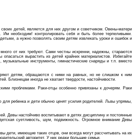
 своих детей, является для них другом и советчиком. Овены-матери
. Им необходим! контролировать себя и быть более терпеливыми.
детьми, а нужно позволять своим детям извлекать уроки и ошибок и
много от них требуют. Сами честны искренни, надежны, стараются
ы опасаться вырастить из детей крайних материалистов. Избегайте
 музыкальные инструменты, гимнастические снаряды и т.п. вместо
ряют детям, обращаются с ними на равных, но не слишком к ним
ей. Близнецам иногда не хватает твердости, настойчивости.
ими проблемами. Раки-отцы особенно привязаны к дочерям. Раки
о для ребенка и дети обычно ценят усилия родителей. Львы упрямы,
лей. Девы настойчиво воспитывают в детях дисциплину и постоянные
 детская суетливость, шум, подвижность. Огромное внимание Девы
вы дети, имеющие таких отцов, они всегда могут рассчитывать на их
родительский авторитет. У них редки большие семьи.