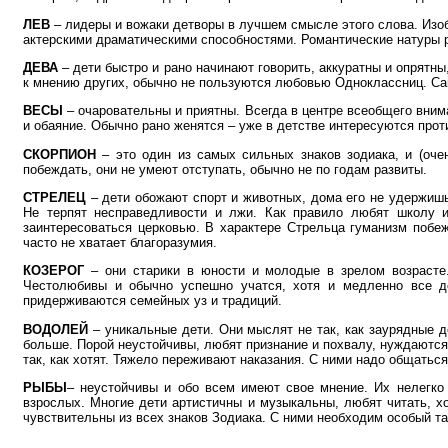
ЛЕВ
– лидеры и вожаки детворы в лучшем смысле этого слова. Изоб
актерскими драматическими способностями. Романтические натуры ра
ДЕВА
– дети быстро и рано начинают говорить, аккуратны и опрятн
к мнению других, обычно не пользуются любовью Одноклассниц. Сам
ВЕСЫ
– очаровательны и приятны. Всегда в центре всеобщего вним
и обаяние. Обычно рано женятся – уже в детстве интересуются про
СКОРПИОН
– это один из самых сильных знаков зодиака, и (оче
побеждать, они не умеют отступать, обычно не по годам развиты.
СТРЕЛЕЦ
– дети обожают спорт и животных, дома его не удержишь
Не терпят несправедливости и лжи. Как правило любят школу и
заинтересоваться церковью. В характере Стрельца гуманизм побе
часто не хватает благоразумия.
КОЗЕРОГ
– они старики в юности и молодые в зрелом возрасте.
Честолюбивы и обычно успешно учатся, хотя и медленно все д
придерживаются семейных уз и традиций.
ВОДОЛЕЙ
– уникальные дети. Они мыслят не так, как заурядные 
больше. Порой неустойчивы, любят признание и похвалу, нуждаются 
так, как хотят. Тяжело переживают наказания. С ними надо общаться
РЫБЫ
– неустойчивы и обо всем имеют свое мнение. Их нелегко
взрослых. Многие дети артистичны и музыкальны, любят читать, х
чувствительны из всех знаков Зодиака. С ними необходим особый так