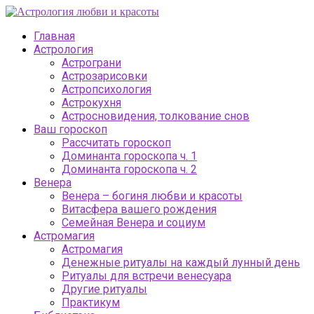
Главная
Астрология
Астрограни
Астрозарисовки
Астропсихология
Астрокухня
Астросновидения, толкование снов
Ваш гороскоп
Рассчитать гороскоп
Доминанта гороскопа ч. 1
Доминанта гороскопа ч. 2
Венера
Венера – богиня любви и красоты
Витасфера вашего рождения
Семейная Венера и социум
Астромагия
Астромагия
Денежные ритуалы на каждый лунный день
Ритуалы для встречи венесуара
Другие ритуалы
Практикум