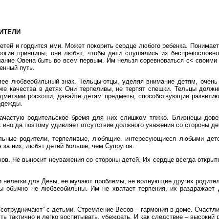
ИТЕЛИ
етей и гордится ими. Может покорить сердце любого ребенка. Понимает
рогие принципы, они любят, чтобы дети слушались их беспрекословно
ание Овена быть во всем первым. Им нельзя соревноваться с< своими 
енный путь.
ее любвеобильный знак. Тельцы-отцы, уделяя внимание детям, очень 
же качества в детях Они терпеливы, не терпят спешки. Тельцы должн
едметами роскоши, давайте детям предметы, способствующие развитию,
одежды.
ачастую родительское бремя для них слишком тяжко. Близнецы дове
 иногда поэтому удивляет отсутствие должного уважения со стороны дет
льные родители, терпеливые, любящие. интересующиеся любыми детск
 за них, любят детей больше, чем Супругов.
ков. Не выносит неуважения со стороны детей. Их сердце всегда открыт
и нелегки для Девы, ее мучают проблемы, не волнующие других родите
цы обычно не любвеобильны. Им не хватает терпения, их раздражает
сотрудничают” с детьми. Стремление Весов – гармония в доме. Счастли
ть тактично и легко воспитывать, убеждать, И как следствие – высокий 