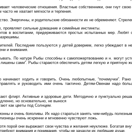
ает человеческие отношения. Властные собственники, они гнут свою 
часто не хватает мягкости и терпения.
во. Энергичны, и родительские обязанности их не обременяют. Стрелец
к, проявляет сильные домашние и семейные инстинкты.
ентов в воспитании, придерживаются простых испытанных мер. Любят 
разрешимы.
ителей. Последние пользуются у детей доверием, легко убеждают в н
ени и внимания.
итывать. По натуре Рыбы способны к самопожертвованию и н. могут уст
ли лишены сами”. Рыбы стараются обеспечить детям легкую и приятную ж
 начинают ходить и говорить. Очень любопытные, “почемучки”. Рано
правлять и руководить ими очень тактично. Детям-Овенам надо больш
ожают флирт. Активные и здоровые дети. Методично и пунктуально ре
дленно, но основательно, не вынося
тают как цветы под Солнцем.
омонны и очень боязливы. Их надо стараться занять чем-нибудь полезн
Близнецы очень искренни и мгновенно чувствуют ложь.
отя порой они выражают свои чувства и желания неуклюже. Богатая вну
 требуют внимания и понимания, чтобы не зачахли их любящие души.