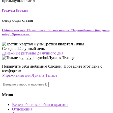
предыдущая статья
Градусы Водолея
следующая статья
Chinese new age. Flower music. Богиня цветов. Chrysanthemum (tao yuan-
ming). Хризантема.
Третий квартал Луны
Сегодня 24 лунный день
Денежные ритуалы 24 лунного дня
Луна в Тельце
Порадуйте себя любимым блюдом. Проведите этот день с
комфортом.
Упражнения для Луны в Тельце
Меню
Венера богиня любви и красоты
Отношения