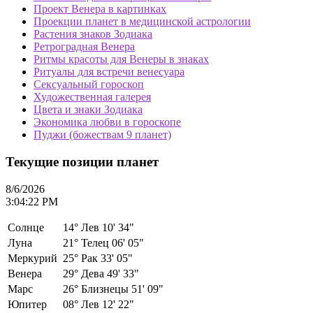
Проект Венера в картинках
Проекции планет в медицинской астрологии
Растения знаков Зодиака
Ретроградная Венера
Ритмы красоты для Венеры в знаках
Ритуалы для встречи венесуара
Сексуальный гороскоп
Художественная галерея
Цвета и знаки Зодиака
Экономика любви в гороскопе
Пуджи (божествам 9 планет)
Текущие позиции планет
8/6/2026
3:04:22 PM
Солнце
14°
Лев 10' 34"
Луна
21°
Телец 06' 05"
Меркурий
25°
Рак 33' 05"
Венера
29°
Дева 49' 33"
Марс
26°
Близнецы 51' 09"
Юпитер
08°
Лев 12' 22"