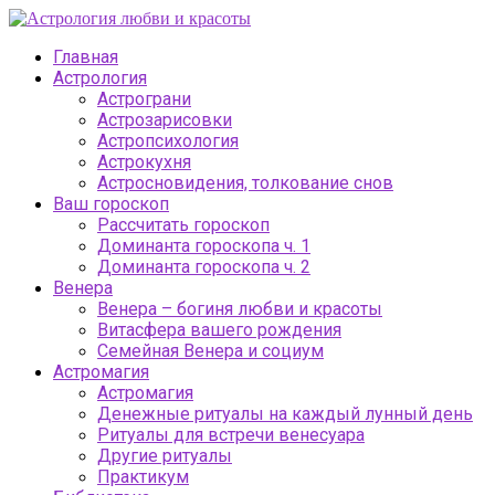
Главная
Астрология
Астрограни
Астрозарисовки
Астропсихология
Астрокухня
Астросновидения, толкование снов
Ваш гороскоп
Рассчитать гороскоп
Доминанта гороскопа ч. 1
Доминанта гороскопа ч. 2
Венера
Венера – богиня любви и красоты
Витасфера вашего рождения
Семейная Венера и социум
Астромагия
Астромагия
Денежные ритуалы на каждый лунный день
Ритуалы для встречи венесуара
Другие ритуалы
Практикум