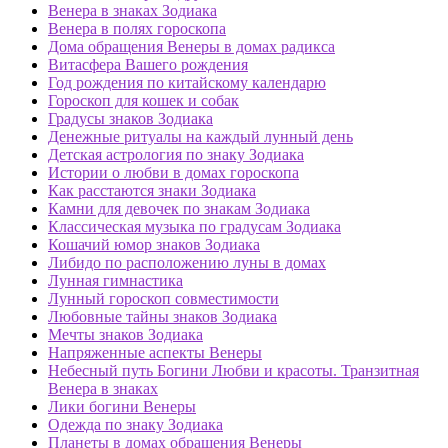
Венера в знаках Зодиака
Венера в полях гороскопа
Дома обращения Венеры в домах радикса
Витасфера Вашего рождения
Год рождения по китайскому календарю
Гороскоп для кошек и собак
Градусы знаков Зодиака
Денежные ритуалы на каждый лунный день
Детская астрология по знаку Зодиака
Истории о любви в домах гороскопа
Как расстаются знаки Зодиака
Камни для девочек по знакам Зодиака
Классическая музыка по градусам Зодиака
Кошачий юмор знаков Зодиака
Либидо по расположению луны в домах
Лунная гимнастика
Лунный гороскоп совместимости
Любовные тайны знаков Зодиака
Мечты знаков Зодиака
Напряженные аспекты Венеры
Небесный путь Богини Любви и красоты. Транзитная
Венера в знаках
Лики богини Венеры
Одежда по знаку Зодиака
Планеты в домах обращения Венеры