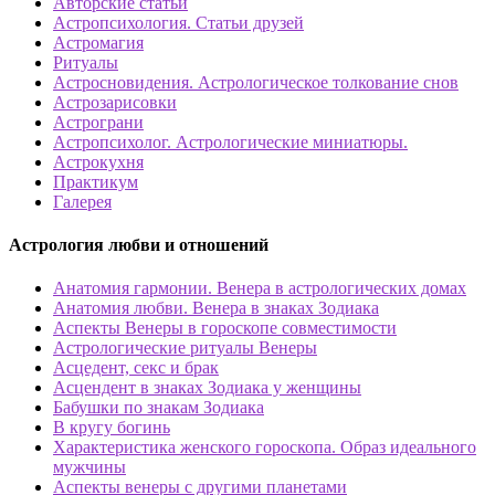
Авторские статьи
Астропсихология. Статьи друзей
Астромагия
Ритуалы
Астросновидения. Астрологическое толкование снов
Астрозарисовки
Астрограни
Астропсихолог. Астрологические миниатюры.
Астрокухня
Практикум
Галерея
Астрология любви и отношений
Анатомия гармонии. Венера в астрологических домах
Анатомия любви. Венера в знаках Зодиака
Аспекты Венеры в гороскопе совместимости
Астрологические ритуалы Венеры
Асцедент, секс и брак
Асцендент в знаках Зодиака у женщины
Бабушки по знакам Зодиака
В кругу богинь
Характеристика женского гороскопа. Образ идеального
мужчины
Аспекты венеры с другими планетами