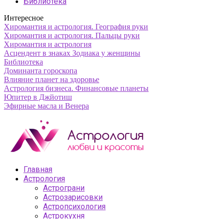
Библиотека
Интересное
Хиромантия и астрология. География руки
Хиромантия и астрология. Пальцы руки
Хиромантия и астрология
Асцендент в знаках Зодиака у женщины
Библиотека
Доминанта гороскопа
Влияние планет на здоровье
Астрология бизнеса. Финансовые планеты
Юпитер в Джйотиш
Эфирные масла и Венера
Главная
Астрология
Астрограни
Астрозарисовки
Астропсихология
Астрокухня