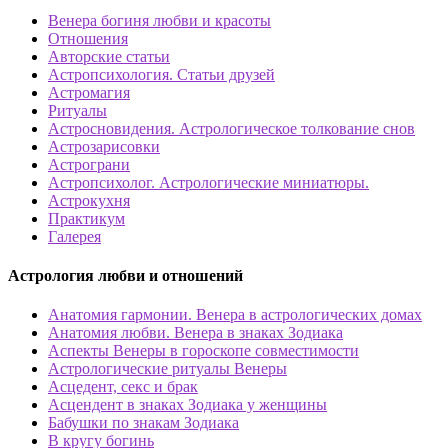
Венера богиня любви и красоты
Отношения
Авторские статьи
Астропсихология. Статьи друзей
Астромагия
Ритуалы
Астросновидения. Астрологическое толкование снов
Астрозарисовки
Астрограни
Астропсихолог. Астрологические миниатюры.
Астрокухня
Практикум
Галерея
Астрология любви и отношений
Анатомия гармонии. Венера в астрологических домах
Анатомия любви. Венера в знаках Зодиака
Аспекты Венеры в гороскопе совместимости
Астрологические ритуалы Венеры
Асцедент, секс и брак
Асцендент в знаках Зодиака у женщины
Бабушки по знакам Зодиака
В кругу богинь