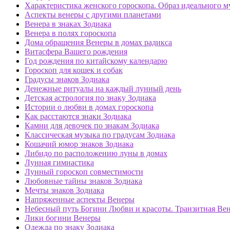
Характеристика женского гороскопа. Образ идеального 
Аспекты венеры с другими планетами
Венера в знаках Зодиака
Венера в полях гороскопа
Дома обращения Венеры в домах радикса
Витасфера Вашего рождения
Год рождения по китайскому календарю
Гороскоп для кошек и собак
Градусы знаков Зодиака
Денежные ритуалы на каждый лунный день
Детская астрология по знаку Зодиака
Истории о любви в домах гороскопа
Как расстаются знаки Зодиака
Камни для девочек по знакам Зодиака
Классическая музыка по градусам Зодиака
Кошачий юмор знаков Зодиака
Либидо по расположению луны в домах
Лунная гимнастика
Лунный гороскоп совместимости
Любовные тайны знаков Зодиака
Мечты знаков Зодиака
Напряженные аспекты Венеры
Небесный путь Богини Любви и красоты. Транзитная Вен
Лики богини Венеры
Одежда по знаку Зодиака