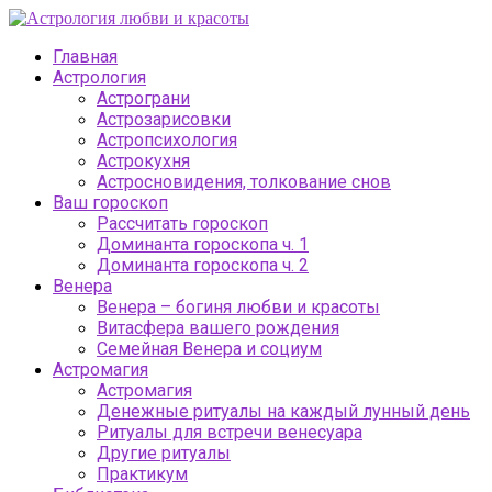
Главная
Астрология
Астрограни
Астрозарисовки
Астропсихология
Астрокухня
Астросновидения, толкование снов
Ваш гороскоп
Рассчитать гороскоп
Доминанта гороскопа ч. 1
Доминанта гороскопа ч. 2
Венера
Венера – богиня любви и красоты
Витасфера вашего рождения
Семейная Венера и социум
Астромагия
Астромагия
Денежные ритуалы на каждый лунный день
Ритуалы для встречи венесуара
Другие ритуалы
Практикум