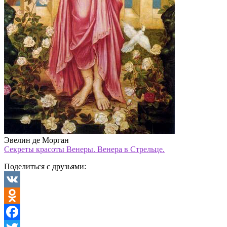
Эвелин де Морган
Секреты красоты Венеры. Венера в Стрельце.
Поделиться с друзьями:
VK
Odnoklassniki