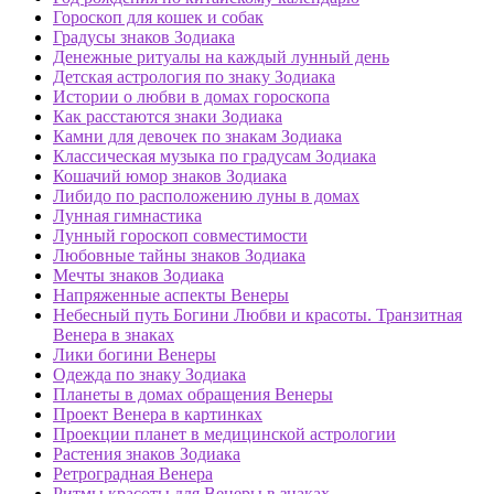
Гороскоп для кошек и собак
Градусы знаков Зодиака
Денежные ритуалы на каждый лунный день
Детская астрология по знаку Зодиака
Истории о любви в домах гороскопа
Как расстаются знаки Зодиака
Камни для девочек по знакам Зодиака
Классическая музыка по градусам Зодиака
Кошачий юмор знаков Зодиака
Либидо по расположению луны в домах
Лунная гимнастика
Лунный гороскоп совместимости
Любовные тайны знаков Зодиака
Мечты знаков Зодиака
Напряженные аспекты Венеры
Небесный путь Богини Любви и красоты. Транзитная
Венера в знаках
Лики богини Венеры
Одежда по знаку Зодиака
Планеты в домах обращения Венеры
Проект Венера в картинках
Проекции планет в медицинской астрологии
Растения знаков Зодиака
Ретроградная Венера
Ритмы красоты для Венеры в знаках