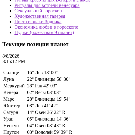
Ритуалы для встречи венесуара
Сексуальный гороскоп
Художественная галерея
Цвета и знаки Зодиака
Экономика любви в гороскопе
Пуджи (божествам 9 планет)
Текущие позиции планет
8/8/2026
8:15:12 PM
Солнце
16°
Лев 18' 00"
Луна
22°
Близнецы 58' 30"
Меркурий
28°
Рак 42' 03"
Венера
02°
Весы 03' 08"
Марс
28°
Близнецы 19' 54"
Юпитер
08°
Лев 41' 42"
Сатурн
14°
Овен 36' 22" R
Уран
05°
Близнецы 14' 36"
Нептун
04°
Овен 08' 43" R
Плутон
03°
Водолей 59' 39" R