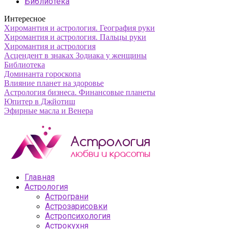
Библиотека
Интересное
Хиромантия и астрология. География руки
Хиромантия и астрология. Пальцы руки
Хиромантия и астрология
Асцендент в знаках Зодиака у женщины
Библиотека
Доминанта гороскопа
Влияние планет на здоровье
Астрология бизнеса. Финансовые планеты
Юпитер в Джйотиш
Эфирные масла и Венера
Главная
Астрология
Астрограни
Астрозарисовки
Астропсихология
Астрокухня