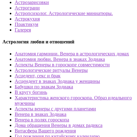
Астрозарисовки
Астрограни
Астропсихолог. Астрологические миниатюры.
Астрокухня
Практикум
Галерея
Астрология любви и отношений
Анатомия гармонии. Венера в астрологических домах
Анатомия любви. Венера в знаках Зодиака
Аспекты Венеры в гороскопе совместимости
Астрологические ритуалы Венеры
Асцедент, секс и брак
Асцендент в знаках Зодиака у женщины
Бабушки по знакам Зодиака
В кругу богинь
Характеристика женского гороскопа. Образ идеального
мужчины
Аспекты венеры с другими планетами
Венера в знаках Зодиака
Венера в полях гороскопа
Дома обращения Венеры в домах радикса
Витасфера Вашего рождения
Год рождения по китайскому календарю