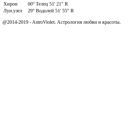
Хирон
00°
Телец 51' 21" R
Лун.узел
29°
Водолей 51' 55" R
@2014-2019 - AstroViolet. Астрология любви и красоты.