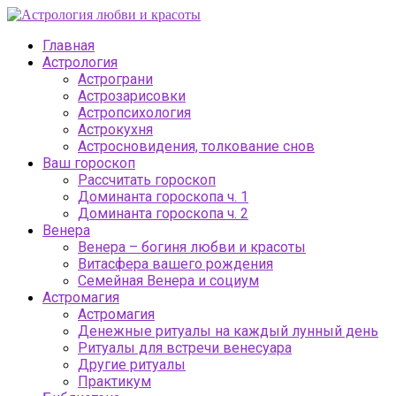
Главная
Астрология
Астрограни
Астрозарисовки
Астропсихология
Астрокухня
Астросновидения, толкование снов
Ваш гороскоп
Рассчитать гороскоп
Доминанта гороскопа ч. 1
Доминанта гороскопа ч. 2
Венера
Венера – богиня любви и красоты
Витасфера вашего рождения
Семейная Венера и социум
Астромагия
Астромагия
Денежные ритуалы на каждый лунный день
Ритуалы для встречи венесуара
Другие ритуалы
Практикум