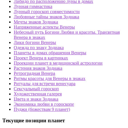
Либидо по расположению луны в домах
Лунная гимнастика
Лунный гороскоп совместимости
Любовные тайны знаков Зодиака
Мечты знаков Зодиака
Напряженные аспекты Венеры
Небесный путь Богини Любви и красоты. Транзитная
Венера в знаках
Лики богини Венеры
Одежда по знаку Зодиака
Планеты в домах обращения Венеры
Проект Венера в картинках
Проекции планет в медицинской астрологии
Растения знаков Зодиака
Ретроградная Венера
Ритмы красоты для Венеры в знаках
Ритуалы для встречи венесуара
Сексуальный гороскоп
Художественная галерея
Цвета и знаки Зодиака
Экономика любви в гороскопе
Пуджи (божествам 9 планет)
Текущие позиции планет