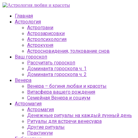
Главная
Астрология
Астрограни
Астрозарисовки
Астропсихология
Астрокухня
Астросновидения, толкование снов
Ваш гороскоп
Рассчитать гороскоп
Доминанта гороскопа ч. 1
Доминанта гороскопа ч. 2
Венера
Венера – богиня любви и красоты
Витасфера вашего рождения
Семейная Венера и социум
Астромагия
Астромагия
Денежные ритуалы на каждый лунный день
Ритуалы для встречи венесуара
Другие ритуалы
Практикум