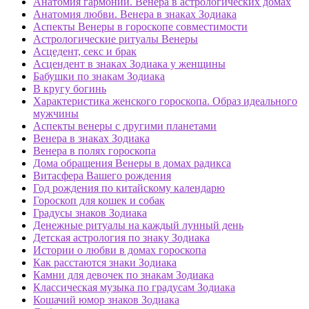
Анатомия гармонии. Венера в астрологических домах
Анатомия любви. Венера в знаках Зодиака
Аспекты Венеры в гороскопе совместимости
Астрологические ритуалы Венеры
Асцедент, секс и брак
Асцендент в знаках Зодиака у женщины
Бабушки по знакам Зодиака
В кругу богинь
Характеристика женского гороскопа. Образ идеального
мужчины
Аспекты венеры с другими планетами
Венера в знаках Зодиака
Венера в полях гороскопа
Дома обращения Венеры в домах радикса
Витасфера Вашего рождения
Год рождения по китайскому календарю
Гороскоп для кошек и собак
Градусы знаков Зодиака
Денежные ритуалы на каждый лунный день
Детская астрология по знаку Зодиака
Истории о любви в домах гороскопа
Как расстаются знаки Зодиака
Камни для девочек по знакам Зодиака
Классическая музыка по градусам Зодиака
Кошачий юмор знаков Зодиака