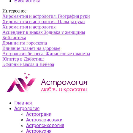
Библиотека
Интересное
Хиромантия и астрология. География руки
Хиромантия и астрология. Пальцы руки
Хиромантия и астрология
Асцендент в знаках Зодиака у женщины
Библиотека
Доминанта гороскопа
Влияние планет на здоровье
Астрология бизнеса. Финансовые планеты
Юпитер в Джйотиш
Эфирные масла и Венера
Главная
Астрология
Астрограни
Астрозарисовки
Астропсихология
Астрокухня