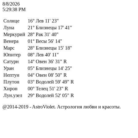
8/8/2026
5:29:38 PM
Солнце
16°
Лев 11' 23"
Луна
21°
Близнецы 17' 41"
Меркурий
28°
Рак 31' 40"
Венера
01°
Весы 56' 14"
Марс
28°
Близнецы 15' 18"
Юпитер
08°
Лев 40' 11"
Сатурн
14°
Овен 36' 31" R
Уран
05°
Близнецы 14' 25"
Нептун
04°
Овен 08' 50" R
Плутон
03°
Водолей 59' 49" R
Хирон
00°
Телец 51' 23" R
Лун.узел
29°
Водолей 52' 05" R
@2014-2019 - AstroViolet. Астрология любви и красоты.