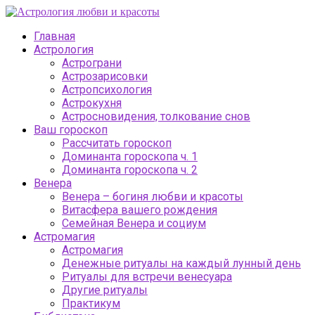
Главная
Астрология
Астрограни
Астрозарисовки
Астропсихология
Астрокухня
Астросновидения, толкование снов
Ваш гороскоп
Рассчитать гороскоп
Доминанта гороскопа ч. 1
Доминанта гороскопа ч. 2
Венера
Венера – богиня любви и красоты
Витасфера вашего рождения
Семейная Венера и социум
Астромагия
Астромагия
Денежные ритуалы на каждый лунный день
Ритуалы для встречи венесуара
Другие ритуалы
Практикум