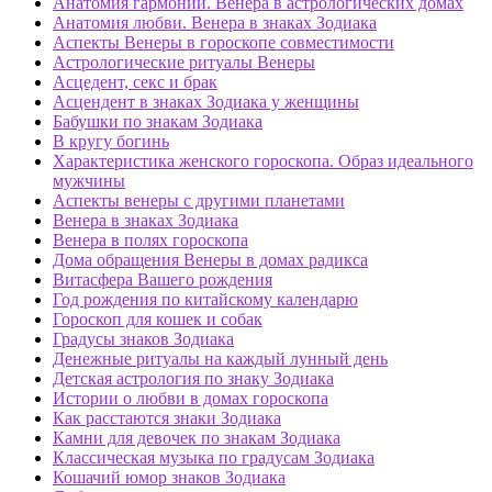
Анатомия гармонии. Венера в астрологических домах
Анатомия любви. Венера в знаках Зодиака
Аспекты Венеры в гороскопе совместимости
Астрологические ритуалы Венеры
Асцедент, секс и брак
Асцендент в знаках Зодиака у женщины
Бабушки по знакам Зодиака
В кругу богинь
Характеристика женского гороскопа. Образ идеального
мужчины
Аспекты венеры с другими планетами
Венера в знаках Зодиака
Венера в полях гороскопа
Дома обращения Венеры в домах радикса
Витасфера Вашего рождения
Год рождения по китайскому календарю
Гороскоп для кошек и собак
Градусы знаков Зодиака
Денежные ритуалы на каждый лунный день
Детская астрология по знаку Зодиака
Истории о любви в домах гороскопа
Как расстаются знаки Зодиака
Камни для девочек по знакам Зодиака
Классическая музыка по градусам Зодиака
Кошачий юмор знаков Зодиака