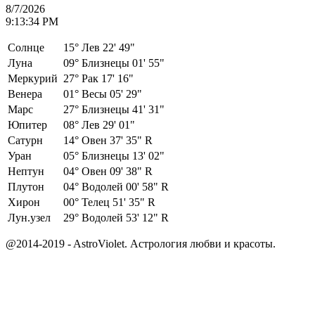
8/7/2026
9:13:34 PM
Солнце
15°
Лев 22' 49"
Луна
09°
Близнецы 01' 55"
Меркурий
27°
Рак 17' 16"
Венера
01°
Весы 05' 29"
Марс
27°
Близнецы 41' 31"
Юпитер
08°
Лев 29' 01"
Сатурн
14°
Овен 37' 35" R
Уран
05°
Близнецы 13' 02"
Нептун
04°
Овен 09' 38" R
Плутон
04°
Водолей 00' 58" R
Хирон
00°
Телец 51' 35" R
Лун.узел
29°
Водолей 53' 12" R
@2014-2019 - AstroViolet. Астрология любви и красоты.