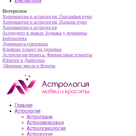
Библиотека
Интересное
Хиромантия и астрология. География руки
Хиромантия и астрология. Пальцы руки
Хиромантия и астрология
Асцендент в знаках Зодиака у женщины
Библиотека
Доминанта гороскопа
Влияние планет на здоровье
Астрология бизнеса. Финансовые планеты
Юпитер в Джйотиш
Эфирные масла и Венера
Главная
Астрология
Астрограни
Астрозарисовки
Астропсихология
Астрокухня