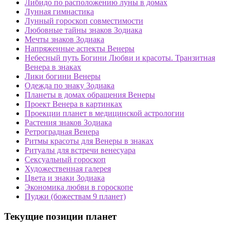
Либидо по расположению луны в домах
Лунная гимнастика
Лунный гороскоп совместимости
Любовные тайны знаков Зодиака
Мечты знаков Зодиака
Напряженные аспекты Венеры
Небесный путь Богини Любви и красоты. Транзитная
Венера в знаках
Лики богини Венеры
Одежда по знаку Зодиака
Планеты в домах обращения Венеры
Проект Венера в картинках
Проекции планет в медицинской астрологии
Растения знаков Зодиака
Ретроградная Венера
Ритмы красоты для Венеры в знаках
Ритуалы для встречи венесуара
Сексуальный гороскоп
Художественная галерея
Цвета и знаки Зодиака
Экономика любви в гороскопе
Пуджи (божествам 9 планет)
Текущие позиции планет