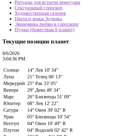
Ритуалы для встречи венесуара
Сексуальный гороскоп
Художественная галерея
Цвета и знаки Зодиака
Экономика любви в гороскопе
Пуджи (божествам 9 планет)
Текущие позиции планет
8/6/2026
3:04:36 PM
Солнце
14°
Лев 10' 34"
Луна
21°
Телец 06' 13"
Меркурий
25°
Рак 33' 05"
Венера
29°
Дева 49' 34"
Марс
26°
Близнецы 51' 09"
Юпитер
08°
Лев 12' 22"
Сатурн
14°
Овен 39' 02" R
Уран
05°
Близнецы 10' 54"
Нептун
04°
Овен 10' 49" R
Плутон
04°
Водолей 02' 42" R