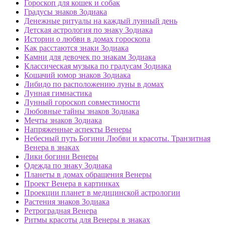
Гороскоп для кошек и собак
Градусы знаков Зодиака
Денежные ритуалы на каждый лунный день
Детская астрология по знаку Зодиака
Истории о любви в домах гороскопа
Как расстаются знаки Зодиака
Камни для девочек по знакам Зодиака
Классическая музыка по градусам Зодиака
Кошачий юмор знаков Зодиака
Либидо по расположению луны в домах
Лунная гимнастика
Лунный гороскоп совместимости
Любовные тайны знаков Зодиака
Мечты знаков Зодиака
Напряженные аспекты Венеры
Небесный путь Богини Любви и красоты. Транзитная
Венера в знаках
Лики богини Венеры
Одежда по знаку Зодиака
Планеты в домах обращения Венеры
Проект Венера в картинках
Проекции планет в медицинской астрологии
Растения знаков Зодиака
Ретроградная Венера
Ритмы красоты для Венеры в знаках