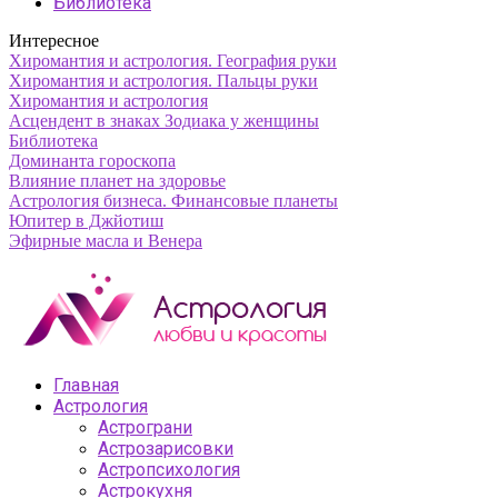
Библиотека
Интересное
Хиромантия и астрология. География руки
Хиромантия и астрология. Пальцы руки
Хиромантия и астрология
Асцендент в знаках Зодиака у женщины
Библиотека
Доминанта гороскопа
Влияние планет на здоровье
Астрология бизнеса. Финансовые планеты
Юпитер в Джйотиш
Эфирные масла и Венера
Главная
Астрология
Астрограни
Астрозарисовки
Астропсихология
Астрокухня