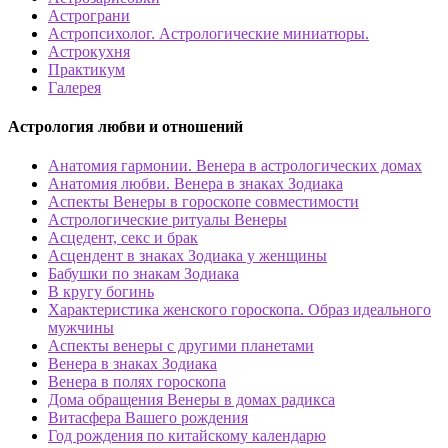
Астрограни
Астропсихолог. Астрологические миниатюры.
Астрокухня
Практикум
Галерея
Астрология любви и отношений
Анатомия гармонии. Венера в астрологических домах
Анатомия любви. Венера в знаках Зодиака
Аспекты Венеры в гороскопе совместимости
Астрологические ритуалы Венеры
Асцедент, секс и брак
Асцендент в знаках Зодиака у женщины
Бабушки по знакам Зодиака
В кругу богинь
Характеристика женского гороскопа. Образ идеального
мужчины
Аспекты венеры с другими планетами
Венера в знаках Зодиака
Венера в полях гороскопа
Дома обращения Венеры в домах радикса
Витасфера Вашего рождения
Год рождения по китайскому календарю