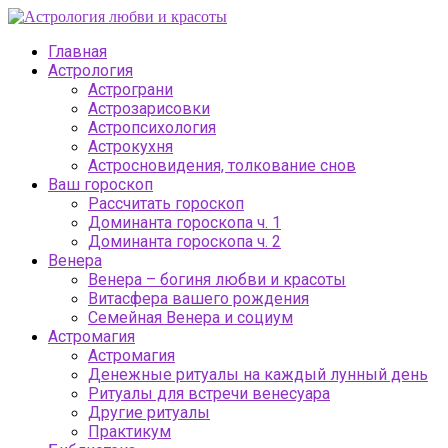
Главная
Астрология
Астрограни
Астрозарисовки
Астропсихология
Астрокухня
Астросновидения, толкование снов
Ваш гороскоп
Рассчитать гороскоп
Доминанта гороскопа ч. 1
Доминанта гороскопа ч. 2
Венера
Венера – богиня любви и красоты
Витасфера вашего рождения
Семейная Венера и социум
Астромагия
Астромагия
Денежные ритуалы на каждый лунный день
Ритуалы для встречи венесуара
Другие ритуалы
Практикум