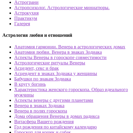
Астрограни
Астропсихолог. Астрологические миниатюры.
Астрокухня
Практикум
Галерея
Астрология любви и отношений
Анатомия гармонии. Венера в астрологических домах
Анатомия любви. Венера в знаках Зодиака
Аспекты Венеры в гороскопе совместимости
Астрологические ритуалы Венеры
Асцедент, секс и брак
Асцендент в знаках Зодиака у женщины
Бабушки по знакам Зодиака
В кругу богинь
Характеристика женского гороскопа. Образ идеального
мужчины
Аспекты венеры с другими планетами
Венера в знаках Зодиака
Венера в полях гороскопа
Дома обращения Венеры в домах радикса
Витасфера Вашего рождения
Год рождения по китайскому календарю
Гороскоп для кошек и собак