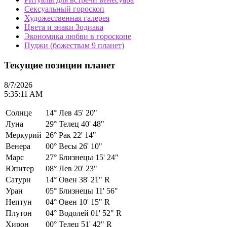
Сексуальный гороскоп
Художественная галерея
Цвета и знаки Зодиака
Экономика любви в гороскопе
Пуджи (божествам 9 планет)
Текущие позиции планет
8/7/2026
5:35:11 AM
Солнце
14°
Лев 45' 20"
Луна
29°
Телец 40' 48"
Меркурий
26°
Рак 22' 14"
Венера
00°
Весы 26' 10"
Марс
27°
Близнецы 15' 24"
Юпитер
08°
Лев 20' 23"
Сатурн
14°
Овен 38' 21" R
Уран
05°
Близнецы 11' 56"
Нептун
04°
Овен 10' 15" R
Плутон
04°
Водолей 01' 52" R
Хирон
00°
Телец 51' 42" R