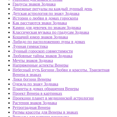
Градусы знаков Зодиака
Денежные ритуалы на каждый лунный день
Детская астрология по знаку Зодиака
Истории о любви в домах гороскопа
Как расстаются знаки Зодиака
Камни для девочек по знакам Зодиака
Классическая музыка по градусам Зодиака
Кошачий юмор знаков Зодиака
Либидо по расположению луны в домах
Лунная гимнастика
Лунный гороскоп совместимости
Любовные тайны знаков Зодиака
Мечты знаков Зодиака
Напряженные аспекты Венеры
Небесный путь Богини Любви и красоты. Транзитная
Венера в знаках
Лики богини Венеры
Одежда по знаку Зодиака
Планеты в домах обращения Венеры
Проект Венера в картинках
Проекции планет в медицинской астрологии
Растения знаков Зодиака
Ретроградная Венера
Ритмы красоты для Венеры в знаках
Ритуалы для встречи венесуара