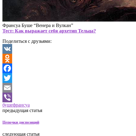
Франсуа Буше “Венера и Вулкан”
Тест: Как выражает себя архетип Тельца?
Поделиться с друзьями:
VK
Odnoklassniki
Facebook
Twitter
Email
буше
франсуа
Viber
предыдущая статья
Цепочки диспозиций
следующая статья