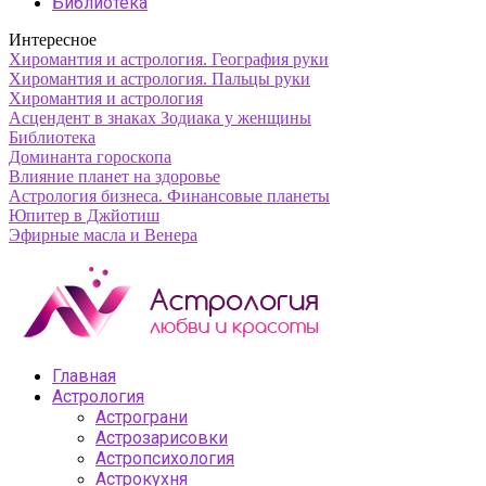
Библиотека
Интересное
Хиромантия и астрология. География руки
Хиромантия и астрология. Пальцы руки
Хиромантия и астрология
Асцендент в знаках Зодиака у женщины
Библиотека
Доминанта гороскопа
Влияние планет на здоровье
Астрология бизнеса. Финансовые планеты
Юпитер в Джйотиш
Эфирные масла и Венера
Главная
Астрология
Астрограни
Астрозарисовки
Астропсихология
Астрокухня