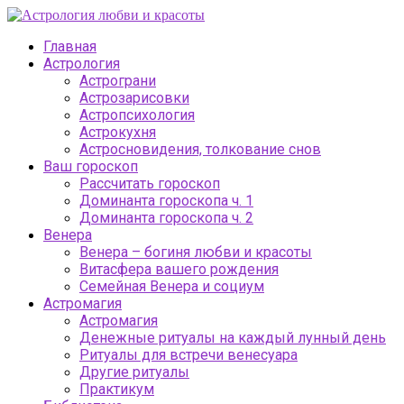
Главная
Астрология
Астрограни
Астрозарисовки
Астропсихология
Астрокухня
Астросновидения, толкование снов
Ваш гороскоп
Рассчитать гороскоп
Доминанта гороскопа ч. 1
Доминанта гороскопа ч. 2
Венера
Венера – богиня любви и красоты
Витасфера вашего рождения
Семейная Венера и социум
Астромагия
Астромагия
Денежные ритуалы на каждый лунный день
Ритуалы для встречи венесуара
Другие ритуалы
Практикум