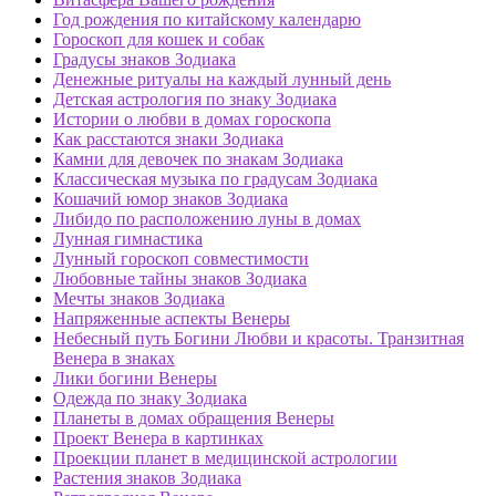
Год рождения по китайскому календарю
Гороскоп для кошек и собак
Градусы знаков Зодиака
Денежные ритуалы на каждый лунный день
Детская астрология по знаку Зодиака
Истории о любви в домах гороскопа
Как расстаются знаки Зодиака
Камни для девочек по знакам Зодиака
Классическая музыка по градусам Зодиака
Кошачий юмор знаков Зодиака
Либидо по расположению луны в домах
Лунная гимнастика
Лунный гороскоп совместимости
Любовные тайны знаков Зодиака
Мечты знаков Зодиака
Напряженные аспекты Венеры
Небесный путь Богини Любви и красоты. Транзитная
Венера в знаках
Лики богини Венеры
Одежда по знаку Зодиака
Планеты в домах обращения Венеры
Проект Венера в картинках
Проекции планет в медицинской астрологии
Растения знаков Зодиака