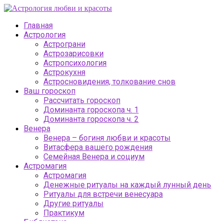
Главная
Астрология
Астрограни
Астрозарисовки
Астропсихология
Астрокухня
Астросновидения, толкование снов
Ваш гороскоп
Рассчитать гороскоп
Доминанта гороскопа ч. 1
Доминанта гороскопа ч. 2
Венера
Венера – богиня любви и красоты
Витасфера вашего рождения
Семейная Венера и социум
Астромагия
Астромагия
Денежные ритуалы на каждый лунный день
Ритуалы для встречи венесуара
Другие ритуалы
Практикум