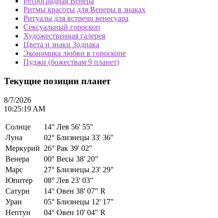
Ретроградная Венера
Ритмы красоты для Венеры в знаках
Ритуалы для встречи венесуара
Сексуальный гороскоп
Художественная галерея
Цвета и знаки Зодиака
Экономика любви в гороскопе
Пуджи (божествам 9 планет)
Текущие позиции планет
8/7/2026
10:25:19 AM
Солнце
14°
Лев 56' 55"
Луна
02°
Близнецы 33' 36"
Меркурий
26°
Рак 39' 02"
Венера
00°
Весы 38' 20"
Марс
27°
Близнецы 23' 29"
Юпитер
08°
Лев 23' 03"
Сатурн
14°
Овен 38' 07" R
Уран
05°
Близнецы 12' 17"
Нептун
04°
Овен 10' 04" R