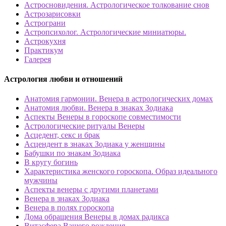
Астросновидения. Астрологическое толкование снов
Астрозарисовки
Астрограни
Астропсихолог. Астрологические миниатюры.
Астрокухня
Практикум
Галерея
Астрология любви и отношений
Анатомия гармонии. Венера в астрологических домах
Анатомия любви. Венера в знаках Зодиака
Аспекты Венеры в гороскопе совместимости
Астрологические ритуалы Венеры
Асцедент, секс и брак
Асцендент в знаках Зодиака у женщины
Бабушки по знакам Зодиака
В кругу богинь
Характеристика женского гороскопа. Образ идеального
мужчины
Аспекты венеры с другими планетами
Венера в знаках Зодиака
Венера в полях гороскопа
Дома обращения Венеры в домах радикса
Витасфера Вашего рождения