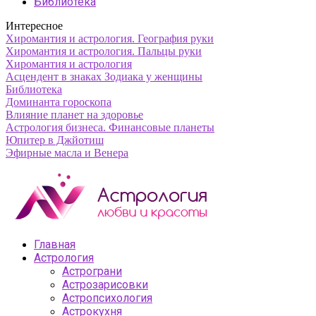
Библиотека
Интересное
Хиромантия и астрология. География руки
Хиромантия и астрология. Пальцы руки
Хиромантия и астрология
Асцендент в знаках Зодиака у женщины
Библиотека
Доминанта гороскопа
Влияние планет на здоровье
Астрология бизнеса. Финансовые планеты
Юпитер в Джйотиш
Эфирные масла и Венера
Главная
Астрология
Астрограни
Астрозарисовки
Астропсихология
Астрокухня