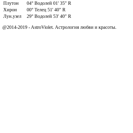
Плутон
04°
Водолей 01' 35" R
Хирон
00°
Телец 51' 40" R
Лун.узел
29°
Водолей 53' 40" R
@2014-2019 - AstroViolet. Астрология любви и красоты.