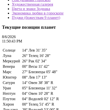
Художественная галерея
Цвета и знаки Зодиака
Экономика любви в гороскопе
Пуджи (божествам 9 планет)
Текущие позиции планет
8/6/2026
11:50:43 PM
Солнце
14°
Лев 31' 35"
Луна
26°
Телец 16' 28"
Меркурий
26°
Рак 02' 34"
Венера
00°
Весы 11' 42"
Марс
27°
Близнецы 05' 48"
Юпитер
08°
Лев 17' 13"
Сатурн
14°
Овен 38' 38" R
Уран
05°
Близнецы 11' 32"
Нептун
04°
Овен 10' 28" R
Плутон
04°
Водолей 02' 12" R
Хирон
00°
Телец 51' 45" R
Лун.узел
29°
Водолей 53' 00" R