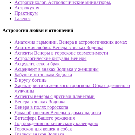
Астропсихолог. Астрологические миниатюры.
Астрокухня
Практикум
Галерея
Астрология любви и отношений
Анатомия гармонии. Венера в астрологических домах
Анатомия любви. Венера в знаках Зодиака
Аспекты Венеры в гороскопе совместимости
Астрологические ритуалы Венеры
Асцедент, секс и брак
Асцендент в знаках Зодиака у женщины
Бабушки по знакам Зодиака
В кругу богинь
Характеристика женского гороскопа. Образ идеального
мужчины
Аспекты венеры с другими планетами
Венера в знаках Зодиака
Венера в полях гороскопа
Дома обращения Венеры в домах радикса
Витасфера Вашего рождения
Год рождения по китайскому календарю
Гороскоп для кошек и собак
Градусы знаков Зодиака