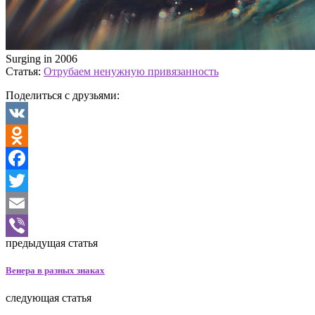
Surging in 2006
Статья:
Отрубаем ненужную привязанность
Поделиться с друзьями:
VK
Odnoklassniki
Facebook
Twitter
Email
предыдущая статья
Viber
Венера в разных знаках
следующая статья