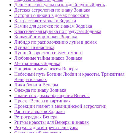
Денежные ритуалы на каждый лунный день
Детская астрология по знаку Зодиака
Истории о любви в домах гороскопа
Как расстаются знаки Зодиака
Камни для девочек по знакам Зодиака
Классическая музыка по градусам Зодиака
Кошачий юмор знаков Зодиака
Либидо по расположению луны в домах
Лунная гимнастика
Лунный гороскоп совместимости
Любовные тайны знаков Зодиака
Мечты знаков Зодиака
Напряженные аспекты Венеры
Небесный путь Богини Любви и красоты. Транзитная
Венера в знаках
Лики богини Венеры
Одежда по знаку Зодиака
Планеты в домах обращения Венеры
Проект Венера в картинках
Проекции планет в медицинской астрологии
Растения знаков Зодиака
Ретроградная Венера
Ритмы красоты для Венеры в знаках
Ритуалы для встречи венесуара
Сексуальный гороскоп