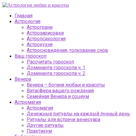
Главная
Астрология
Астрограни
Астрозарисовки
Астропсихология
Астрокухня
Астросновидения, толкование снов
Ваш гороскоп
Рассчитать гороскоп
Доминанта гороскопа ч. 1
Доминанта гороскопа ч. 2
Венера
Венера – богиня любви и красоты
Витасфера вашего рождения
Семейная Венера и социум
Астромагия
Астромагия
Денежные ритуалы на каждый лунный день
Ритуалы для встречи венесуара
Другие ритуалы
Практикум