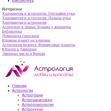
Библиотека
Интересное
Хиромантия и астрология. География руки
Хиромантия и астрология. Пальцы руки
Хиромантия и астрология
Асцендент в знаках Зодиака у женщины
Библиотека
Доминанта гороскопа
Влияние планет на здоровье
Астрология бизнеса. Финансовые планеты
Юпитер в Джйотиш
Эфирные масла и Венера
Главная
Астрология
Астрограни
Астрозарисовки
Астропсихология
Астрокухня