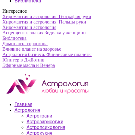
Библиотека
Интересное
Хиромантия и астрология. География руки
Хиромантия и астрология. Пальцы руки
Хиромантия и астрология
Асцендент в знаках Зодиака у женщины
Библиотека
Доминанта гороскопа
Влияние планет на здоровье
Астрология бизнеса. Финансовые планеты
Юпитер в Джйотиш
Эфирные масла и Венера
Главная
Астрология
Астрограни
Астрозарисовки
Астропсихология
Астрокухня