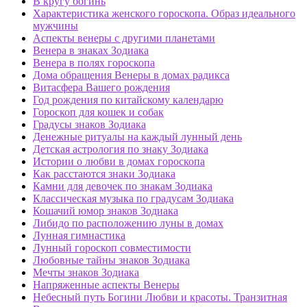
В кругу богинь
Характеристика женского гороскопа. Образ идеального
мужчины
Аспекты венеры с другими планетами
Венера в знаках Зодиака
Венера в полях гороскопа
Дома обращения Венеры в домах радикса
Витасфера Вашего рождения
Год рождения по китайскому календарю
Гороскоп для кошек и собак
Градусы знаков Зодиака
Денежные ритуалы на каждый лунный день
Детская астрология по знаку Зодиака
Истории о любви в домах гороскопа
Как расстаются знаки Зодиака
Камни для девочек по знакам Зодиака
Классическая музыка по градусам Зодиака
Кошачий юмор знаков Зодиака
Либидо по расположению луны в домах
Лунная гимнастика
Лунный гороскоп совместимости
Любовные тайны знаков Зодиака
Мечты знаков Зодиака
Напряженные аспекты Венеры
Небесный путь Богини Любви и красоты. Транзитная