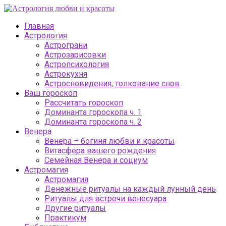
Главная
Астрология
Астрограни
Астрозарисовки
Астропсихология
Астрокухня
Астросновидения, толкование снов
Ваш гороскоп
Рассчитать гороскоп
Доминанта гороскопа ч. 1
Доминанта гороскопа ч. 2
Венера
Венера – богиня любви и красоты
Витасфера вашего рождения
Семейная Венера и социум
Астромагия
Астромагия
Денежные ритуалы на каждый лунный день
Ритуалы для встречи венесуара
Другие ритуалы
Практикум