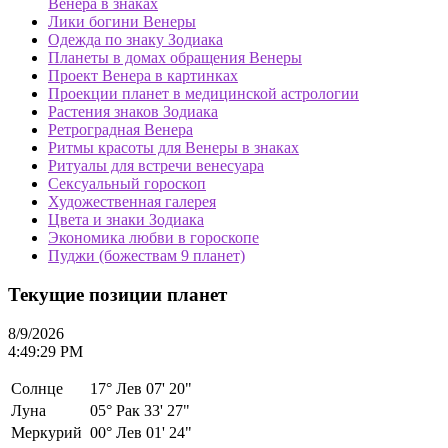
Венера в знаках
Лики богини Венеры
Одежда по знаку Зодиака
Планеты в домах обращения Венеры
Проект Венера в картинках
Проекции планет в медицинской астрологии
Растения знаков Зодиака
Ретроградная Венера
Ритмы красоты для Венеры в знаках
Ритуалы для встречи венесуара
Сексуальный гороскоп
Художественная галерея
Цвета и знаки Зодиака
Экономика любви в гороскопе
Пуджи (божествам 9 планет)
Текущие позиции планет
8/9/2026
4:49:29 PM
Солнце
17°
Лев 07' 20"
Луна
05°
Рак 33' 27"
Меркурий
00°
Лев 01' 24"