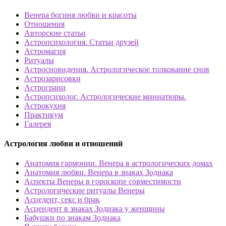
Венера богиня любви и красоты
Отношения
Авторские статьи
Астропсихология. Статьи друзей
Астромагия
Ритуалы
Астросновидения. Астрологическое толкование снов
Астрозарисовки
Астрограни
Астропсихолог. Астрологические миниатюры.
Астрокухня
Практикум
Галерея
Астрология любви и отношений
Анатомия гармонии. Венера в астрологических домах
Анатомия любви. Венера в знаках Зодиака
Аспекты Венеры в гороскопе совместимости
Астрологические ритуалы Венеры
Асцедент, секс и брак
Асцендент в знаках Зодиака у женщины
Бабушки по знакам Зодиака