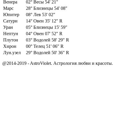
Венера
02°
Весы 54' 21"
Марс
28°
Близнецы 54' 08"
Юпитер
08°
Лев 53' 02"
Сатурн
14°
Овен 35' 12" R
Уран
05°
Близнецы 15' 59"
Нептун
04°
Овен 07' 52" R
Плутон
03°
Водолей 58' 29" R
Хирон
00°
Телец 51' 06" R
Лун.узел
29°
Водолей 50' 36" R
@2014-2019 - AstroViolet. Астрология любви и красоты.