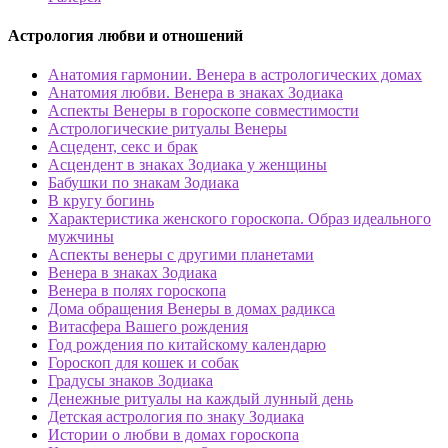
Астрология любви и отношений
Анатомия гармонии. Венера в астрологических домах
Анатомия любви. Венера в знаках Зодиака
Аспекты Венеры в гороскопе совместимости
Астрологические ритуалы Венеры
Асцедент, секс и брак
Асцендент в знаках Зодиака у женщины
Бабушки по знакам Зодиака
В кругу богинь
Характеристика женского гороскопа. Образ идеального
мужчины
Аспекты венеры с другими планетами
Венера в знаках Зодиака
Венера в полях гороскопа
Дома обращения Венеры в домах радикса
Витасфера Вашего рождения
Год рождения по китайскому календарю
Гороскоп для кошек и собак
Градусы знаков Зодиака
Денежные ритуалы на каждый лунный день
Детская астрология по знаку Зодиака
Истории о любви в домах гороскопа