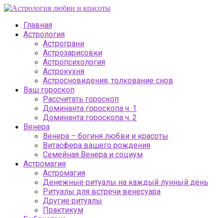
Главная
Астрология
Астрограни
Астрозарисовки
Астропсихология
Астрокухня
Астросновидения, толкование снов
Ваш гороскоп
Рассчитать гороскоп
Доминанта гороскопа ч. 1
Доминанта гороскопа ч. 2
Венера
Венера – богиня любви и красоты
Витасфера вашего рождения
Семейная Венера и социум
Астромагия
Астромагия
Денежные ритуалы на каждый лунный день
Ритуалы для встречи венесуара
Другие ритуалы
Практикум