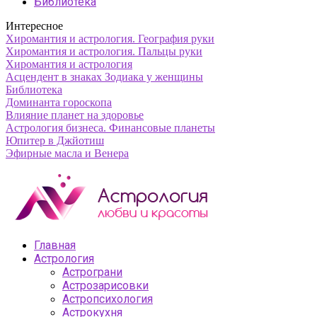
Библиотека
Интересное
Хиромантия и астрология. География руки
Хиромантия и астрология. Пальцы руки
Хиромантия и астрология
Асцендент в знаках Зодиака у женщины
Библиотека
Доминанта гороскопа
Влияние планет на здоровье
Астрология бизнеса. Финансовые планеты
Юпитер в Джйотиш
Эфирные масла и Венера
Главная
Астрология
Астрограни
Астрозарисовки
Астропсихология
Астрокухня