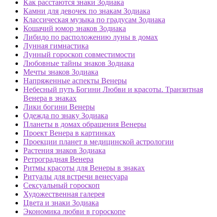
Как расстаются знаки Зодиака
Камни для девочек по знакам Зодиака
Классическая музыка по градусам Зодиака
Кошачий юмор знаков Зодиака
Либидо по расположению луны в домах
Лунная гимнастика
Лунный гороскоп совместимости
Любовные тайны знаков Зодиака
Мечты знаков Зодиака
Напряженные аспекты Венеры
Небесный путь Богини Любви и красоты. Транзитная
Венера в знаках
Лики богини Венеры
Одежда по знаку Зодиака
Планеты в домах обращения Венеры
Проект Венера в картинках
Проекции планет в медицинской астрологии
Растения знаков Зодиака
Ретроградная Венера
Ритмы красоты для Венеры в знаках
Ритуалы для встречи венесуара
Сексуальный гороскоп
Художественная галерея
Цвета и знаки Зодиака
Экономика любви в гороскопе