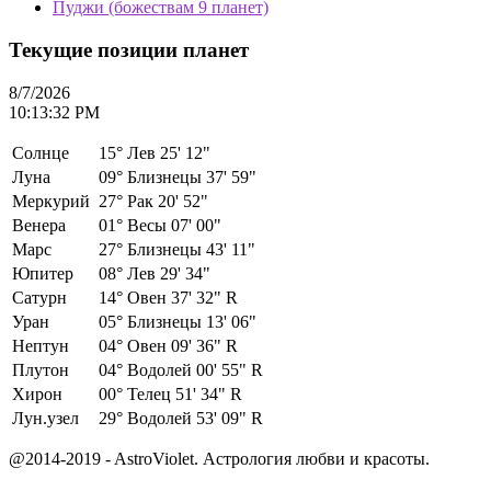
Пуджи (божествам 9 планет)
Текущие позиции планет
8/7/2026
10:13:32 PM
Солнце
15°
Лев 25' 12"
Луна
09°
Близнецы 37' 59"
Меркурий
27°
Рак 20' 52"
Венера
01°
Весы 07' 00"
Марс
27°
Близнецы 43' 11"
Юпитер
08°
Лев 29' 34"
Сатурн
14°
Овен 37' 32" R
Уран
05°
Близнецы 13' 06"
Нептун
04°
Овен 09' 36" R
Плутон
04°
Водолей 00' 55" R
Хирон
00°
Телец 51' 34" R
Лун.узел
29°
Водолей 53' 09" R
@2014-2019 - AstroViolet. Астрология любви и красоты.