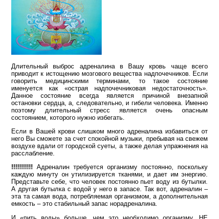
Длительный выброс адреналина в Вашу кровь чаще всего
приводит к истощению мозгового вещества надпочечников. Если
говорить медицинскими терминами, то такое состояние
именуется как «острая надпочечниковая недостаточность».
Данное состояние всегда является причиной внезапной
остановки сердца, а, следовательно, и гибели человека. Именно
поэтому длительный стресс является очень опасным
состоянием, которого нужно избегать.
Если в Вашей крови слишком много адреналина избавиться от
него Вы сможете за счет спокойной музыки, пребывая на свежем
воздухе вдали от городской суеты, а также делая упражнения на
расслабление.
!!!!!!!!!!!
Адреналин требуется организму постоянно, поскольку
каждую минуту он утилизируется тканями, и дает им энергию.
Представьте себе, что человек постоянно пьет воду из бутылки.
А другая бутылка с водой у него в запасе. Так вот, адреналин –
эта та самая вода, потребляемая организмом, а дополнительная
емкость – это стабильный запас норадреналина.
И «пить воды» больше, чем это необходимо организму, НЕ