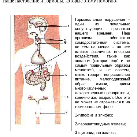
Наше настроение и гормоны, которые этому помогают
Гормональные нарушения –
один из печальных
сопуствующих признаков
нашего времени. Наш
организм – абсолютно
самодостаточная система,
но тем не менее – на нее
влияют различные внешние
воздействия, такие как
экология,(которая ещё и не
самым правильным образом
меняется), и не совсем,
мягко говоря, неправильное
питание, малоподвижный
образ жизни, прием
многочисленных
лекарственных препаратов и,
конечно же, возраст. Все это
не может не отражаться и на
гормональном фоне.
1-гипофиз и эпифиз;
2-парашитовидные железы;
3-щитовидная железа;