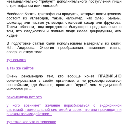
незамедлительно “требует” дополнительного поступления пищи
с триптофаном или глюкозой.
Наиболее богаты триптофаном продукты, которые почти целиком
состоит из углеводов, такие, например, как хлеб, бананы,
шоколад или чистые углеводы: столовый сахар или фруктоза.
Таким образом, подтверждается бытующее представление о
том, что сладкоежки и полные люди более добродушны, чем
худые.
В подготовке статьи были использованы материалы из книги:
Н.Г. Андреева. Энергия преображения: изменяем жизнь,
совершенствуя тело.
тут ссылка
а так же сайтов
Очень рекомендую тем, кто вообще хочет ПРАВИЛЬНО
ориентироваться в своём организме, а не руководствоваться
поп-сайтами, где больше, простите, “пурги”, чем медицинской
информации –
рекомендую вот это
у кого возникнет желание поразбираться с эндокринной
системой, гормональной системой и всем, что они производят и
в каком взаимодействии –
тут тоже кое-что интересное