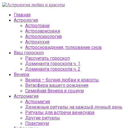
Главная
Астрология
Астрограни
Астрозарисовки
Астропсихология
Астрокухня
Астросновидения, толкование снов
Ваш гороскоп
Рассчитать гороскоп
Доминанта гороскопа ч. 1
Доминанта гороскопа ч. 2
Венера
Венера – богиня любви и красоты
Витасфера вашего рождения
Семейная Венера и социум
Астромагия
Астромагия
Денежные ритуалы на каждый лунный день
Ритуалы для встречи венесуара
Другие ритуалы
Практикум