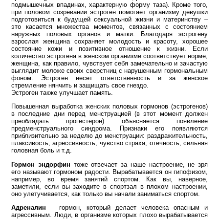
подмышечных впадинах, характерную форму таза). Кроме того,
при половом созревании эстроген помогает организму девушки
подготовиться к будущей сексуальной жизни и материнству –
это касается множества моментов, связанных с состоянием
наружных половых органов и матки. Благодаря эстрогену
взрослая женщина сохраняет молодость и красоту, хорошее
состояние кожи и позитивное отношение к жизни. Если
количество эстрогена в женском организме соответствует норме,
женщина, как правило, чувствует себя замечательно и зачастую
выглядит моложе своих сверстниц с нарушенным гормональным
фоном. Эстроген несет ответственность и за женское
стремление нянчить и защищать свое гнездо.
Эстроген также улучшает память.
Повышенная выработка женских половых гормонов (эстрогенов)
в последние дни перед менструацией (в этот момент должен
преобладать прогестерон) объясняется появление
предменструального синдрома. Признаки его появляются
приблизительно за неделю до менструации: раздражительность,
плаксивость, агрессивность, чувство страха, отечность, сильная
головная боль и т.д.
Гормон эндорфин
тоже отвечает за наше настроение, не зря
его называют гормоном радости. Вырабатывается он гипофизом,
например, во время занятий спортом. Как вы, наверное,
заметили, если вы заходите в спортзал в плохом настроении,
оно улетучивается, как только вы начали заниматься спортом.
Адреналин
– гормон, который делает человека опасным и
агрессивным. Люди, в организме которых плохо вырабатывается