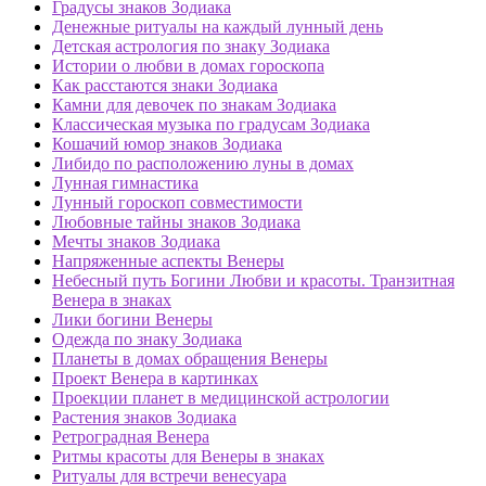
Градусы знаков Зодиака
Денежные ритуалы на каждый лунный день
Детская астрология по знаку Зодиака
Истории о любви в домах гороскопа
Как расстаются знаки Зодиака
Камни для девочек по знакам Зодиака
Классическая музыка по градусам Зодиака
Кошачий юмор знаков Зодиака
Либидо по расположению луны в домах
Лунная гимнастика
Лунный гороскоп совместимости
Любовные тайны знаков Зодиака
Мечты знаков Зодиака
Напряженные аспекты Венеры
Небесный путь Богини Любви и красоты. Транзитная
Венера в знаках
Лики богини Венеры
Одежда по знаку Зодиака
Планеты в домах обращения Венеры
Проект Венера в картинках
Проекции планет в медицинской астрологии
Растения знаков Зодиака
Ретроградная Венера
Ритмы красоты для Венеры в знаках
Ритуалы для встречи венесуара