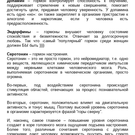
Допамин
– гормон контролирует способность к обучению,
поддерживает стремление к новым свершениям, помогает
достигнуть цели, придавая человеку уверенность. У допамина
есть одно «но»: он также закрепляет в организме пристрастие к
алкоголю и наркотикам, если у человека есть
предрасположенность.
Эндорфины
– гормоны внушают человеку состояние
спокойствия и безмятежности. Отвечает за долгосрочную
любовь. Так что -самый “популярный” гормон среди женщин
должен БЫ быть ))))
Серотонин
– гормон настроения.
Серотонин – это не просто гормон, это нейромедиатор, т.е. одно
из веществ, являющихся химическим передатчиком импульсов
между нервными клетками человеческого мозга. Роль,
выполняемая серотонином в человеческом организме, просто
огромна.
Во-первых, под воздействием серотонина происходит
стимуляция областей, отвечающих за процесс познавательной
активности.
Во-вторых, серотонин, положительно влияет на двигательную
активность и тонус мышц. Поэтому высокий уровень серотонина
в организме характеризуется фразой “горы сверну”.
И, наконец, самое главное – повышение уровня серотонина
создает в коре головного мозга ощущение подъема настроения.
Более того, различные сочетания серотонина с другими
гормонами дают человеку возможность ощутить весь спектр