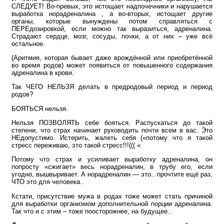
СЛЕДУЕТ! Во-превых, это истощает надпочечники и нарушается
выработка норадреналина , а во-вторых, истощает другие
органы, которые вынуждены потом справляться с
ПЕРЕдозировкой, если можно так выразиться, адреналина.
Страдают сердце, мозг, сосуды, почки, а от них – уже всё
остальное.
(Аритмия, которая бывает даже врождённой или приобретённой
во время родов) может появиться от повышенного содержания
адреналина в крови.
Так ЧЕГО НЕЛЬЗЯ делать в предродовый период и период
родов?
БОЯТЬСЯ нельзя.
Нельзя ПОЗВОЛЯТЬ себе бояться. Распускаться до такой
степени, что страх начинает руководить почти всем в вас. Это
НЕдопустимо. Истерить, жалеть себя («потому что я такой
стресс переживаю, это такой стресс!!!((( «
Потому что страх и усиливает выработку адреналина, он
попросту «сжигает» весь норадреналин, в трубу его, если
угодно, вышвыривает. А норадреналин — это.. прочтите ещё раз,
ЧТО это для человека..
Кстати, присутствие мужа в родах тоже может стать причиной
для выработки организмом дополнительной порции адреналина.
Так что и с этим – тоже поосторожнее, на будущее..