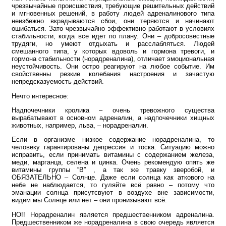
чрезвычайные происшествия, требующие решительных действий
и мгновенных решений, в работу людей адреналинового типа
неизбежно вкрадываются сбои, они теряются и начинают
ошибаться. Зато чрезвычайно эффективно работают в условиях
стабильности, когда все идет по плану. Они – добросовестные
трудяги, но умеют отдыхать и расслабляться. Людей
смешанного типа, у которых вдоволь и гормона тревоги, и
гормона стабильности (норадреналина), отличает эмоциональная
неустойчивость. Они остро реагируют на любое событие. Им
свойственны резкие колебания настроения и зачастую
непредсказуемость действий.
Нечто интересное:
Надпочечники кролика – очень тревожного существа
вырабатывают в основном адреналин, а надпочечники хищных
животных, например, льва, – норадреналин.
Если в организме низкое содержание норадреналина, то
человеку гарантированы депрессия и тоска. Ситуацию можно
исправить, если принимать витамины с содержанием железа,
меди, марганца, селена и цинка. Очень рекомендую опять же
витамины группы “В” , а так же травку зверобой, и
ОБЯЗАТЕЛЬНО – Солнце. Даже если солнца как аткового на
небе не наблюдается, то гуляйте всё равно – потому что
эманации солнца присутсвуют в воздухе вне зависимости,
видим мы Солнце или нет – они пронизывают всё.
НО!! Норадреналин является предшественником адреналина.
Предшественником же норадреналина в свою очередь является