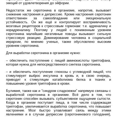
эмоций от удовлетворения до эйфории.
Недостаток же серотонина в организме, напротив, вызывает
снижение настроения и депрессию. Кроме настроения серотонин
ответственен за самообладание или эмоциональную
устойчивость. Он же ещё и контролирует восприимчивость
мозговых рецепторов к стрессовым гормонам: т.е. адреналину и
норадреналину. Поэтому у людей с пониженным уровнем
серотонина малейшие негативные поводы вызывают сильную
стрессовую реакцию. Доминирование человека в социальной
иерархии, по мнению ученых, также обусловлено высоким
уровнем серотонина.
Для выработки серотонина в организме нужно:
– обеспечить поступление с пищей аминокислоты триптофана,
которая нужна для непосредственного синтеза серотонина.
– и обеспечить поступление глюкозы с углеводной пищей, что
стимулирует выброс инсулина в кровь и, в свою очередь,
приводит к стимуляции катаболизма белка в тканях и
повышению уровня триптофана в крови.
Булимия, также как и “синдром сладкоежки” напрямую связаны с
выработкой серотонина в организме. Всё дело в том, что
серотонин способен вызывать субъективное ощущение сытости.
Когда в организм поступает пища, в том числе содержащая
триптофан, увеличивается выработка серотонина, что повышает
настроение. Мозг быстро улавливает связь между этими
явлениями и в случае депрессии (серотонинового голодания),