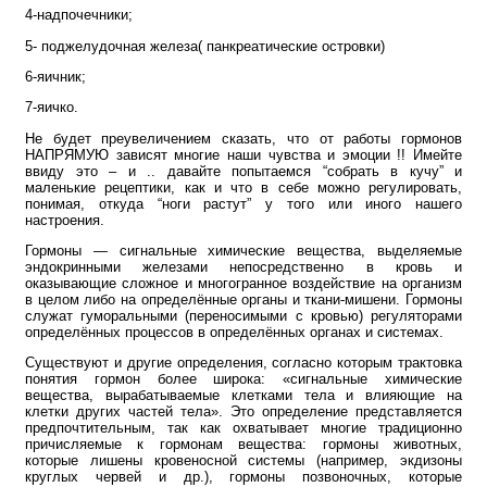
4-надпочечники;
5- поджелудочная железа( панкреатические островки)
6-яичник;
7-яичко.
Не будет преувеличением сказать, что от работы гормонов
НАПРЯМУЮ зависят многие наши чувства и эмоции !! Имейте
ввиду это – и .. давайте попытаемся “собрать в кучу” и
маленькие рецептики, как и что в себе можно регулировать,
понимая, откуда “ноги растут” у того или иного нашего
настроения.
Гормоны — сигнальные химические вещества, выделяемые
эндокринными железами непосредственно в кровь и
оказывающие сложное и многогранное воздействие на организм
в целом либо на определённые органы и ткани-мишени. Гормоны
служат гуморальными (переносимыми с кровью) регуляторами
определённых процессов в определённых органах и системах.
Существуют и другие определения, согласно которым трактовка
понятия гормон более широка: «сигнальные химические
вещества, вырабатываемые клетками тела и влияющие на
клетки других частей тела». Это определение представляется
предпочтительным, так как охватывает многие традиционно
причисляемые к гормонам вещества: гормоны животных,
которые лишены кровеносной системы (например, экдизоны
круглых червей и др.), гормоны позвоночных, которые