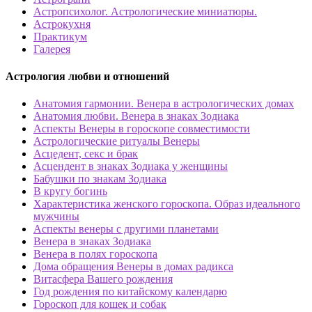
Астропсихолог. Астрологические миниатюры.
Астрокухня
Практикум
Галерея
Астрология любви и отношений
Анатомия гармонии. Венера в астрологических домах
Анатомия любви. Венера в знаках Зодиака
Аспекты Венеры в гороскопе совместимости
Астрологические ритуалы Венеры
Асцедент, секс и брак
Асцендент в знаках Зодиака у женщины
Бабушки по знакам Зодиака
В кругу богинь
Характеристика женского гороскопа. Образ идеального
мужчины
Аспекты венеры с другими планетами
Венера в знаках Зодиака
Венера в полях гороскопа
Дома обращения Венеры в домах радикса
Витасфера Вашего рождения
Год рождения по китайскому календарю
Гороскоп для кошек и собак