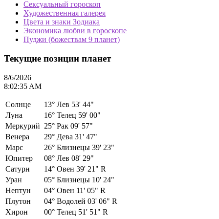
Сексуальный гороскоп
Художественная галерея
Цвета и знаки Зодиака
Экономика любви в гороскопе
Пуджи (божествам 9 планет)
Текущие позиции планет
8/6/2026
8:02:35 AM
Солнце
13°
Лев 53' 44"
Луна
16°
Телец 59' 00"
Меркурий
25°
Рак 09' 57"
Венера
29°
Дева 31' 47"
Марс
26°
Близнецы 39' 23"
Юпитер
08°
Лев 08' 29"
Сатурн
14°
Овен 39' 21" R
Уран
05°
Близнецы 10' 24"
Нептун
04°
Овен 11' 05" R
Плутон
04°
Водолей 03' 06" R
Хирон
00°
Телец 51' 51" R