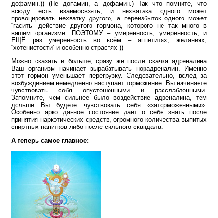
дофамин.)) (Не допамин, а дофамин.) Так что помните, что
всюду есть взаимосвзять, и нехватака одного может
провоцировать нехватку другого, а переизбыток одного может
“гасить” действие другого гормона, которого не так много в
вашем организме. ПОЭТОМУ – умеренность, умеренность, и
ЕЩЁ раз умеренность во всём – аппетитах, желаниях,
“хотенистости” и особенно страстях ))
Можно сказать и больше, сразу же после скачка адреналина
Ваш организм начинает вырабатывать норадреналин. Именно
этот гормон уменьшает перегрузку. Следовательно, вслед за
возбуждением немедленно наступает торможение. Вы начинаете
чувствовать себя опустошенными и расслабленными.
Запомните, чем сильнее было воздействие адреналина, тем
дольше Вы будете чувствовать себя «заторможенными».
Особенно ярко данное состояние дает о себе знать после
принятия наркотических средств, огромного количества выпитых
спиртных напитков либо после сильного скандала.
А теперь самое главное: