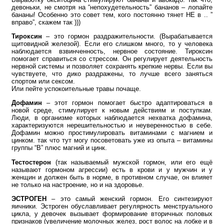
девоньки, не смотря на “непохудетельность” бананов – лопайте
бананы! Особенно это совет тем, кого постоянно тянет НЕ в .. ”
вправо”, скажем так )))
Тироксин
– это гормон раздражительности. (Вырабатывается
щитовидной железой). Если его слишком много, то у человека
наблюдается взвинченность, нервное состояние. Тироксин
помогает справиться со стрессом. Он регулирует деятельность
нервной системы и позволяет сохранять крепкие нервы. Если вы
чувствуете, что дико раздражены, то лучше всего заняться
спортом или сексом.
Или пейте успокоительные травы почаще.
Дофамин
– этот гормон помогает быстро адаптироваться в
новой среде, стимулирует к новым действиям и поступкам.
Люди, в организме которых наблюдается нехватка дофамина,
характеризуются нерешительностью и неуверенностью в себе.
Дофамин можно простимулировать витаминами с магнием и
цинком. так что тут могу посоветовать уже из опыта – витамины
группы “В” плюс магний и цинк.
Тестостерон
(так называемый мужской гормон, или его ещё
называют гормоном агрессии) есть в крови и у мужчин и у
женщин и должен быть в норме, в противном случае, он влияет
не только на настроение, но и на здоровье.
ЭСТРОГЕН
– это самый женский гормон. Его синтезируют
яичники. Эстроген обуславливает регулярность менструального
цикла, у девочек вызывает формирование вторичных половых
признаков (увеличение молочных желез, рост волос на лобке и в