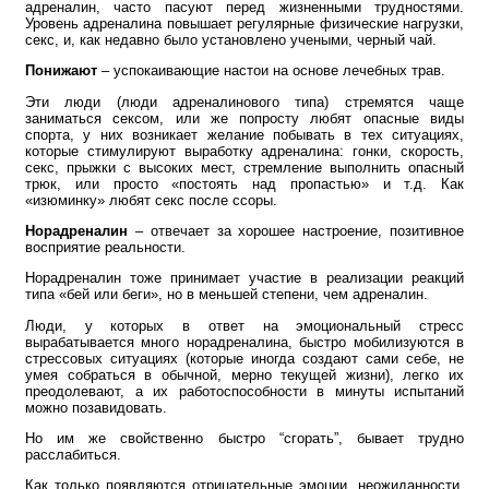
адреналин, часто пасуют перед жизненными трудностями.
Уровень адреналина повышает регулярные физические нагрузки,
секс, и, как недавно было установлено учеными, черный чай.
Понижают
– успокаивающие настои на основе лечебных трав.
Эти люди (люди адреналинового типа) стремятся чаще
заниматься сексом, или же попросту любят опасные виды
спорта, у них возникает желание побывать в тех ситуациях,
которые стимулируют выработку адреналина: гонки, скорость,
секс, прыжки с высоких мест, стремление выполнить опасный
трюк, или просто «постоять над пропастью» и т.д. Как
«изюминку» любят секс после ссоры.
Норадреналин
– отвечает за хорошее настроение, позитивное
восприятие реальности.
Норадреналин тоже принимает участие в реализации реакций
типа «бей или беги», но в меньшей степени, чем адреналин.
Люди, у которых в ответ на эмоциональный стресс
вырабатывается много норадреналина, быстро мобилизуются в
стрессовых ситуациях (которые иногда создают сами себе, не
умея собраться в обычной, мерно текущей жизни), легко их
преодолевают, а их работоспособности в минуты испытаний
можно позавидовать.
Но им же свойственно быстро “сгорать”, бывает трудно
расслабиться.
Как только появляются отрицательные эмоции, неожиданности,