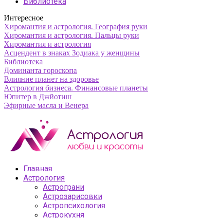
Библиотека
Интересное
Хиромантия и астрология. География руки
Хиромантия и астрология. Пальцы руки
Хиромантия и астрология
Асцендент в знаках Зодиака у женщины
Библиотека
Доминанта гороскопа
Влияние планет на здоровье
Астрология бизнеса. Финансовые планеты
Юпитер в Джйотиш
Эфирные масла и Венера
Главная
Астрология
Астрограни
Астрозарисовки
Астропсихология
Астрокухня