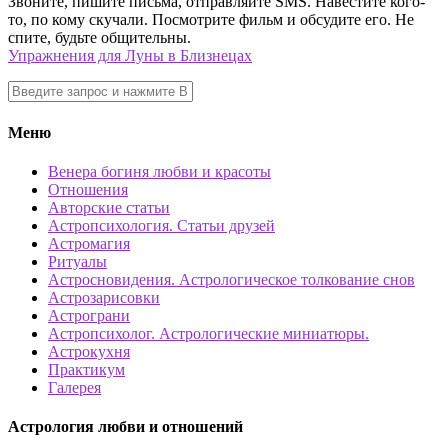
Звоните, пишите письма, отправляйте SMS. Навестите кого-
то, по кому скучали. Посмотрите фильм и обсудите его. Не
спите, будьте общительны.
Упражнения для Луны в Близнецах
Меню
Венера богиня любви и красоты
Отношения
Авторские статьи
Астропсихология. Статьи друзей
Астромагия
Ритуалы
Астросновидения. Астрологическое толкование снов
Астрозарисовки
Астрограни
Астропсихолог. Астрологические миниатюры.
Астрокухня
Практикум
Галерея
Астрология любви и отношений