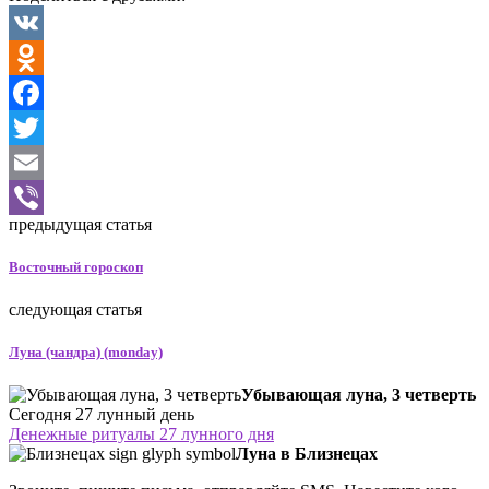
VK
Odnoklassniki
Facebook
Twitter
Email
предыдущая статья
Viber
Восточный гороскоп
следующая статья
Луна (чандра) (monday)
Убывающая луна, 3 четверть
Сегодня 27 лунный день
Денежные ритуалы 27 лунного дня
Луна в Близнецах