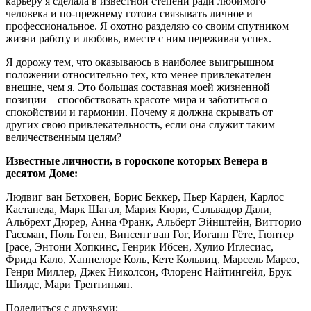
карьеру я сделала в известной степени ради любимого
человека и по-прежнему готова связывать личное и
профессиональное. Я охотно разделяю со своим спутником
жизни работу и любовь, вместе с ним переживая успех.
Я дорожу тем, что оказываюсь в наиболее выигрышном
положении относительно тех, кто менее привлекателен
внешне, чем я. Это большая составная моей жизненной
позиции – способствовать красоте мира и заботиться о
спокойствии и гармонии. Почему я должна скрывать от
других свою привлекательность, если она служит таким
величественным целям?
Известные личности, в гороскопе которых Венера в
десятом Доме:
Людвиг ван Бетховен, Борис Беккер, Пьер Карден, Карлос
Кастанеда, Марк Шагал, Мария Кюри, Сальвадор Дали,
Альбрехт Дюрер, Анна Франк, Альберт Эйнштейн, Витторио
Гассман, Поль Гоген, Винсент ван Гог, Иоганн Гёте, Гюнтер
[расе, Энтони Хопкинс, Генрик Ибсен, Хулио Иглесиас,
Фрида Кало, Ханнелоре Коль, Кете Кольвиц, Марсель Марсо,
Генри Миллер, Джек Николсон, Флоренс Найтингейл, Брук
Шилдс, Мари Трентиньян.
Поделиться с друзьями: