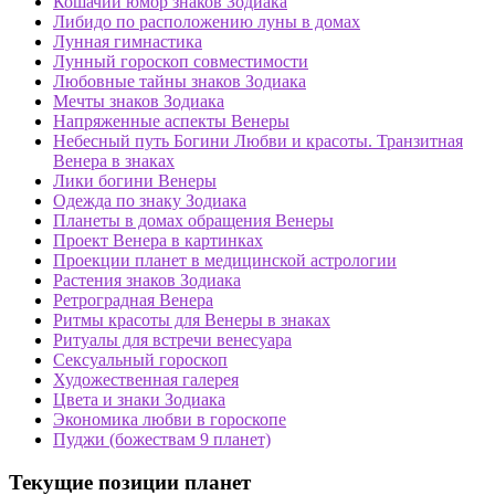
Кошачий юмор знаков Зодиака
Либидо по расположению луны в домах
Лунная гимнастика
Лунный гороскоп совместимости
Любовные тайны знаков Зодиака
Мечты знаков Зодиака
Напряженные аспекты Венеры
Небесный путь Богини Любви и красоты. Транзитная
Венера в знаках
Лики богини Венеры
Одежда по знаку Зодиака
Планеты в домах обращения Венеры
Проект Венера в картинках
Проекции планет в медицинской астрологии
Растения знаков Зодиака
Ретроградная Венера
Ритмы красоты для Венеры в знаках
Ритуалы для встречи венесуара
Сексуальный гороскоп
Художественная галерея
Цвета и знаки Зодиака
Экономика любви в гороскопе
Пуджи (божествам 9 планет)
Текущие позиции планет