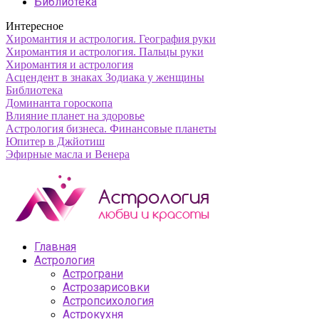
Библиотека
Интересное
Хиромантия и астрология. География руки
Хиромантия и астрология. Пальцы руки
Хиромантия и астрология
Асцендент в знаках Зодиака у женщины
Библиотека
Доминанта гороскопа
Влияние планет на здоровье
Астрология бизнеса. Финансовые планеты
Юпитер в Джйотиш
Эфирные масла и Венера
Главная
Астрология
Астрограни
Астрозарисовки
Астропсихология
Астрокухня