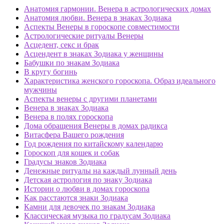
Анатомия гармонии. Венера в астрологических домах
Анатомия любви. Венера в знаках Зодиака
Аспекты Венеры в гороскопе совместимости
Астрологические ритуалы Венеры
Асцедент, секс и брак
Асцендент в знаках Зодиака у женщины
Бабушки по знакам Зодиака
В кругу богинь
Характеристика женского гороскопа. Образ идеального
мужчины
Аспекты венеры с другими планетами
Венера в знаках Зодиака
Венера в полях гороскопа
Дома обращения Венеры в домах радикса
Витасфера Вашего рождения
Год рождения по китайскому календарю
Гороскоп для кошек и собак
Градусы знаков Зодиака
Денежные ритуалы на каждый лунный день
Детская астрология по знаку Зодиака
Истории о любви в домах гороскопа
Как расстаются знаки Зодиака
Камни для девочек по знакам Зодиака
Классическая музыка по градусам Зодиака