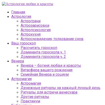
Главная
Астрология
Астрограни
Астрозарисовки
Астропсихология
Астрокухня
Астросновидения, толкование снов
Ваш гороскоп
Рассчитать гороскоп
Доминанта гороскопа ч. 1
Доминанта гороскопа ч. 2
Венера
Венера – богиня любви и красоты
Витасфера вашего рождения
Семейная Венера и социум
Астромагия
Астромагия
Денежные ритуалы на каждый лунный день
Ритуалы для встречи венесуара
Другие ритуалы
Практикум