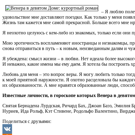
– Я люблю полет
удовольствие мне доставляют поездки. Как только у меня появл
Жизнь там кажется мне самой прекрасной. Больше всего мне нр
Я неохотно целуюсь с кем-либо из знакомых, только если они п
Мою эротичность воспламеняют иностранцы и незнакомцы, приче
снова отправиться в путь – к новым, неизведанным далям и чуж
Я убеждена: смысл жизни – в любви. Нет идеала более высокого
И неважно, какие имена мы ему даем. Я хотела бы построить х
Любовь для меня – это вопрос веры. Я могу любить только тог
к моей приятной наружности. Я охотно расцеловала бы каждого 
их образованности. А мне нравятся образованные люди, спосо
Известные личности, в гороскопе которых Венера в девято
Святая Бернадеиа Лурдская, Ричард Бах, Джоан Баэз, Эмилия
Нуриев, Ида Рольф, Кэт Стивене, Родольфо Валентино, Вирдж
Поделиться с друзьями: