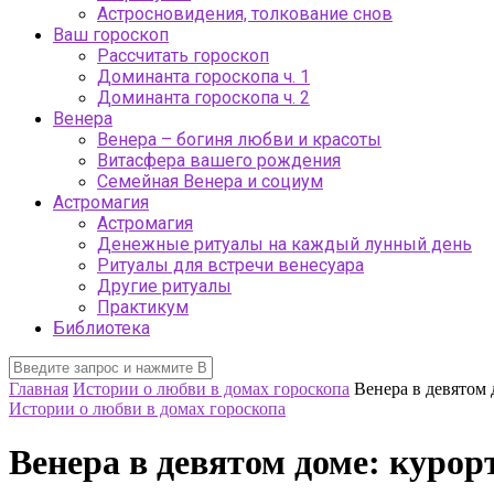
Астросновидения, толкование снов
Ваш гороскоп
Рассчитать гороскоп
Доминанта гороскопа ч. 1
Доминанта гороскопа ч. 2
Венера
Венера – богиня любви и красоты
Витасфера вашего рождения
Семейная Венера и социум
Астромагия
Астромагия
Денежные ритуалы на каждый лунный день
Ритуалы для встречи венесуара
Другие ритуалы
Практикум
Библиотека
Главная
Истории о любви в домах гороскопа
Венера в девятом
Истории о любви в домах гороскопа
Венера в девятом доме: куро