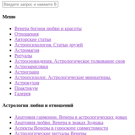
Меню
Венера богиня любви и красоты
Отношения
Авторские статьи
Астропсихология. Статьи друзей
Астромагия
Ритуалы
Астросновидения. Астрологическое толкование снов
Астрозарисовки
Астрограни
Астропсихолог. Астрологические миниатюры.
Астрокухня
Практикум
Галерея
Астрология любви и отношений
Анатомия гармонии. Венера в астрологических домах
Анатомия любви. Венера в знаках Зодиака
Аспекты Венеры в гороскопе совместимости
Астрологические ритуалы Венеры