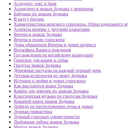
Асцедент, секс и брак
Асцендент в знаках Зодиака у женщины
Бабушки по знакам Зодиака
В кругу богинь
Характеристика женского гороскопа. Образ идеального 
Аспекты венеры с другими планетами
Венера в знаках Зодиака
Венера в полях гороскопа
Дома обращения Венеры в домах радикса
Витасфера Вашего рождения
Год рождения по китайскому календарю
Гороскоп для кошек и собак
Градусы знаков Зодиака
Денежные ритуалы на каждый лунный день
Детская астрология по знаку Зодиака
Истории о любви в домах гороскопа
Как расстаются знаки Зодиака
Камни для девочек по знакам Зодиака
Классическая музыка по градусам Зодиака
Кошачий юмор знаков Зодиака
Либидо по расположению луны в домах
Лунная гимнастика
Лунный гороскоп совместимости
Любовные тайны знаков Зодиака
Мечты знаков Зодиака