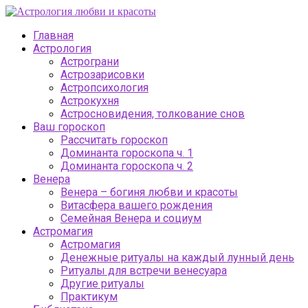
Главная
Астрология
Астрограни
Астрозарисовки
Астропсихология
Астрокухня
Астросновидения, толкование снов
Ваш гороскоп
Рассчитать гороскоп
Доминанта гороскопа ч. 1
Доминанта гороскопа ч. 2
Венера
Венера – богиня любви и красоты
Витасфера вашего рождения
Семейная Венера и социум
Астромагия
Астромагия
Денежные ритуалы на каждый лунный день
Ритуалы для встречи венесуара
Другие ритуалы
Практикум