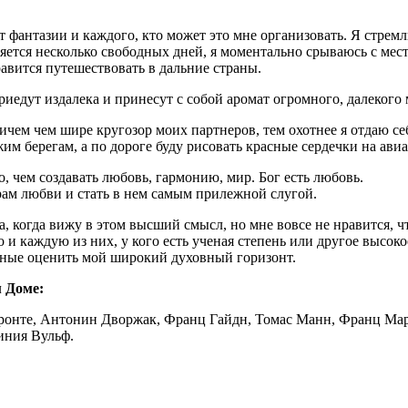
 фантазии и каждого, кто может это мне организовать. Я стрем
яется несколько свободных дней, я моментально срываюсь с мест
авится путешествовать в дальние страны.
риедут издалека и принесут с собой аромат огромного, далекого 
м чем шире кругозор моих партнеров, тем охотнее я отдаю себя 
им берегам, а по дороге буду рисовать красные сердечки на авиа
, чем создавать любовь, гармонию, мир. Бог есть любовь.
рам любви и стать в нем самым прилежной слугой.
да, когда вижу в этом высший смысл, но мне вовсе не нравится
и каждую из них, у кого есть ученая степень или другое высокое
бные оценить мой широкий духовный горизонт.
м Доме:
 Бронте, Антонин Дворжак, Франц Гайдн, Томас Манн, Франц М
иния Вульф.