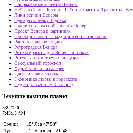
Напряженные аспекты Венеры
Небесный путь Богини Любви и красоты. Транзитная Вен
Лики богини Венеры
Одежда по знаку Зодиака
Планеты в домах обращения Венеры
Проект Венера в картинках
Проекции планет в медицинской астрологии
Растения знаков Зодиака
Ретроградная Венера
Ритмы красоты для Венеры в знаках
Ритуалы для встречи венесуара
Сексуальный гороскоп
Художественная галерея
Цвета и знаки Зодиака
Экономика любви в гороскопе
Пуджи (божествам 9 планет)
Текущие позиции планет
8/8/2026
7:43:13 AM
Солнце
15°
Лев 47' 58"
Луна
15°
Близнецы 21' 48"