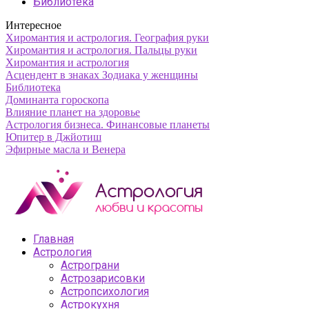
Библиотека
Интересное
Хиромантия и астрология. География руки
Хиромантия и астрология. Пальцы руки
Хиромантия и астрология
Асцендент в знаках Зодиака у женщины
Библиотека
Доминанта гороскопа
Влияние планет на здоровье
Астрология бизнеса. Финансовые планеты
Юпитер в Джйотиш
Эфирные масла и Венера
Главная
Астрология
Астрограни
Астрозарисовки
Астропсихология
Астрокухня