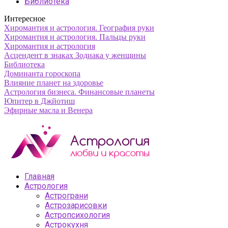
Библиотека
Интересное
Хиромантия и астрология. География руки
Хиромантия и астрология. Пальцы руки
Хиромантия и астрология
Асцендент в знаках Зодиака у женщины
Библиотека
Доминанта гороскопа
Влияние планет на здоровье
Астрология бизнеса. Финансовые планеты
Юпитер в Джйотиш
Эфирные масла и Венера
Главная
Астрология
Астрограни
Астрозарисовки
Астропсихология
Астрокухня