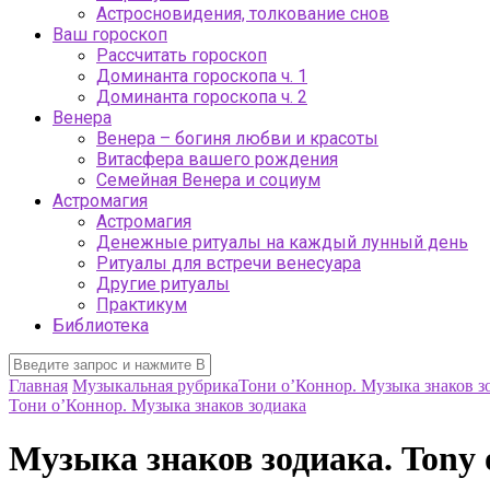
Астросновидения, толкование снов
Ваш гороскоп
Рассчитать гороскоп
Доминанта гороскопа ч. 1
Доминанта гороскопа ч. 2
Венера
Венера – богиня любви и красоты
Витасфера вашего рождения
Семейная Венера и социум
Астромагия
Астромагия
Денежные ритуалы на каждый лунный день
Ритуалы для встречи венесуара
Другие ритуалы
Практикум
Библиотека
Главная
Музыкальная рубрика
Тони о’Коннор. Музыка знаков з
Тони о’Коннор. Музыка знаков зодиака
Музыка знаков зодиака. Tony 