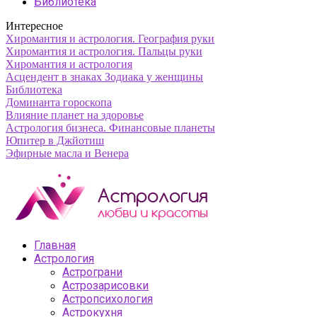
Библиотека
Интересное
Хиромантия и астрология. География руки
Хиромантия и астрология. Пальцы руки
Хиромантия и астрология
Асцендент в знаках Зодиака у женщины
Библиотека
Доминанта гороскопа
Влияние планет на здоровье
Астрология бизнеса. Финансовые планеты
Юпитер в Джйотиш
Эфирные масла и Венера
Главная
Астрология
Астрограни
Астрозарисовки
Астропсихология
Астрокухня