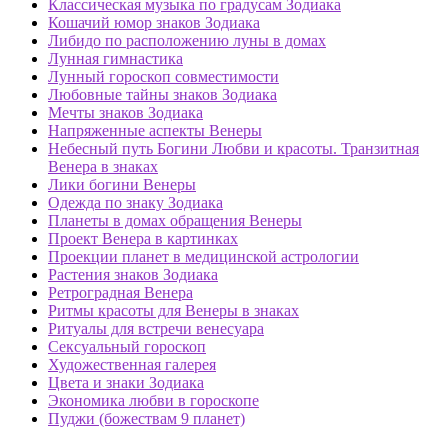
Классическая музыка по градусам Зодиака
Кошачий юмор знаков Зодиака
Либидо по расположению луны в домах
Лунная гимнастика
Лунный гороскоп совместимости
Любовные тайны знаков Зодиака
Мечты знаков Зодиака
Напряженные аспекты Венеры
Небесный путь Богини Любви и красоты. Транзитная
Венера в знаках
Лики богини Венеры
Одежда по знаку Зодиака
Планеты в домах обращения Венеры
Проект Венера в картинках
Проекции планет в медицинской астрологии
Растения знаков Зодиака
Ретроградная Венера
Ритмы красоты для Венеры в знаках
Ритуалы для встречи венесуара
Сексуальный гороскоп
Художественная галерея
Цвета и знаки Зодиака
Экономика любви в гороскопе
Пуджи (божествам 9 планет)