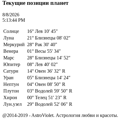
Текущие позиции планет
8/8/2026
5:13:44 PM
Солнце
16°
Лев 10' 45"
Луна
21°
Близнецы 08' 02"
Меркурий
28°
Рак 30' 40"
Венера
01°
Весы 55' 34"
Марс
28°
Близнецы 14' 52"
Юпитер
08°
Лев 40' 02"
Сатурн
14°
Овен 36' 32" R
Уран
05°
Близнецы 14' 24"
Нептун
04°
Овен 08' 50" R
Плутон
03°
Водолей 59' 50" R
Хирон
00°
Телец 51' 23" R
Лун.узел
29°
Водолей 52' 06" R
@2014-2019 - AstroViolet. Астрология любви и красоты.