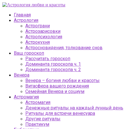
Главная
Астрология
Астрограни
Астрозарисовки
Астропсихология
Астрокухня
Астросновидения, толкование снов
Ваш гороскоп
Рассчитать гороскоп
Доминанта гороскопа ч. 1
Доминанта гороскопа ч. 2
Венера
Венера – богиня любви и красоты
Витасфера вашего рождения
Семейная Венера и социум
Астромагия
Астромагия
Денежные ритуалы на каждый лунный день
Ритуалы для встречи венесуара
Другие ритуалы
Практикум