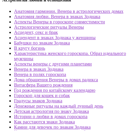
Анатомия гармонии. Венера в астрологических домах
Анатомия любви. Венера в знаках Зодиака
Аспекты Венеры в гороскопе совместимости
Астрологические ритуалы Венеры
Асцедент, секс и брак
Асцендент в знаках Зодиака у женщины
Бабушки по знакам Зодиака
В кругу богинь
Характеристика женского гороскопа. Образ идеального
мужчины
Аспекты венеры с другими планетами
Венера в знаках Зодиака
Венера в полях гороскопа
Дома обращения Венеры в домах радикса
Витасфера Вашего рождения
Год рождения по китайскому календарю
Гороскоп для кошек и собак
Градусы знаков Зодиака
Денежные ритуалы на каждый лунный день
Детская астрология по знаку Зодиака
Истории о любви в домах гороскопа
Как расстаются знаки Зодиака
Камни для девочек по знакам Зодиака