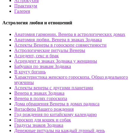
Астрокухня
Практикум
Галерея
Астрология любви и отношений
Анатомия гармонии. Венера в астрологических домах
Анатомия любви. Венера в знаках Зодиака
Аспекты Венеры в гороскопе совместимости
Астрологические ритуалы Венеры
Асцедент, секс и брак
Асцендент в знаках Зодиака у женщины
Бабушки по знакам Зодиака
В кругу богинь
Характеристика женского гороскопа. Образ идеального
мужчины
Аспекты венеры с другими планетами
Венера в знаках Зодиака
Венера в полях гороскопа
Дома обращения Венеры в домах радикса
Витасфера Вашего рождения
Год рождения по китайскому календарю
Гороскоп для кошек и собак
Градусы знаков Зодиака
Денежные ритуалы на каждый лунный день