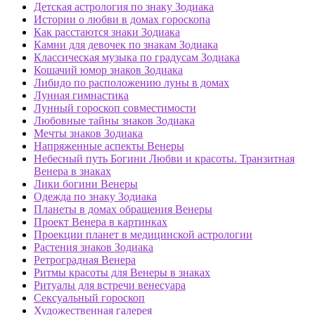
Детская астрология по знаку Зодиака
Истории о любви в домах гороскопа
Как расстаются знаки Зодиака
Камни для девочек по знакам Зодиака
Классическая музыка по градусам Зодиака
Кошачий юмор знаков Зодиака
Либидо по расположению луны в домах
Лунная гимнастика
Лунный гороскоп совместимости
Любовные тайны знаков Зодиака
Мечты знаков Зодиака
Напряженные аспекты Венеры
Небесный путь Богини Любви и красоты. Транзитная
Венера в знаках
Лики богини Венеры
Одежда по знаку Зодиака
Планеты в домах обращения Венеры
Проект Венера в картинках
Проекции планет в медицинской астрологии
Растения знаков Зодиака
Ретроградная Венера
Ритмы красоты для Венеры в знаках
Ритуалы для встречи венесуара
Сексуальный гороскоп
Художественная галерея