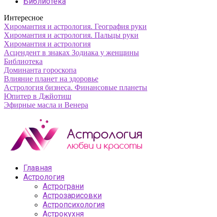
Библиотека
Интересное
Хиромантия и астрология. География руки
Хиромантия и астрология. Пальцы руки
Хиромантия и астрология
Асцендент в знаках Зодиака у женщины
Библиотека
Доминанта гороскопа
Влияние планет на здоровье
Астрология бизнеса. Финансовые планеты
Юпитер в Джйотиш
Эфирные масла и Венера
Главная
Астрология
Астрограни
Астрозарисовки
Астропсихология
Астрокухня