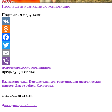
Прослушать музыкальную композицию
Поделиться с друзьями:
VK
Odnoklassniki
Facebook
Twitter
Email
исцеление
хромотерапия
цвет
Viber
предыдущая статья
Блаженство чакр. Поющие чаши для гармонизации энергетических
центров. Дик де рейтер. Сахасрара.
следующая статья
Джозефина уолл “flora”