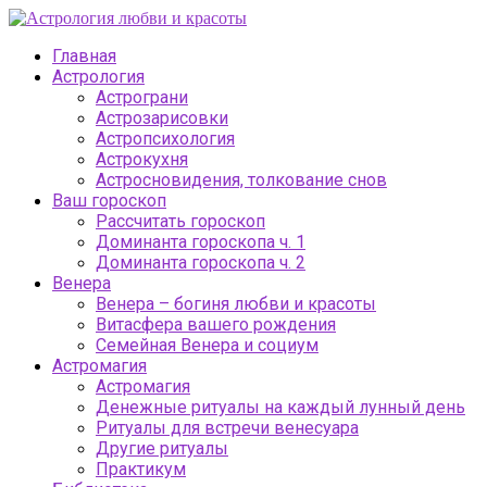
Главная
Астрология
Астрограни
Астрозарисовки
Астропсихология
Астрокухня
Астросновидения, толкование снов
Ваш гороскоп
Рассчитать гороскоп
Доминанта гороскопа ч. 1
Доминанта гороскопа ч. 2
Венера
Венера – богиня любви и красоты
Витасфера вашего рождения
Семейная Венера и социум
Астромагия
Астромагия
Денежные ритуалы на каждый лунный день
Ритуалы для встречи венесуара
Другие ритуалы
Практикум