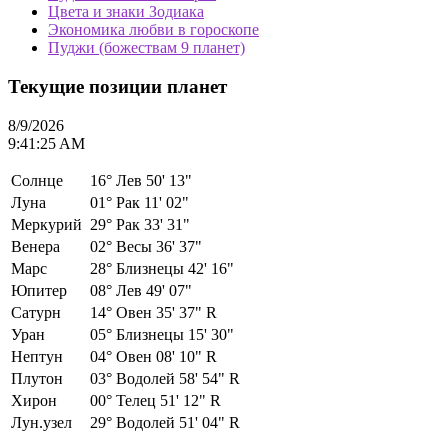
Цвета и знаки Зодиака
Экономика любви в гороскопе
Пуджи (божествам 9 планет)
Текущие позиции планет
8/9/2026
9:41:25 AM
Солнце
16°
Лев 50' 13"
Луна
01°
Рак 11' 02"
Меркурий
29°
Рак 33' 31"
Венера
02°
Весы 36' 37"
Марс
28°
Близнецы 42' 16"
Юпитер
08°
Лев 49' 07"
Сатурн
14°
Овен 35' 37" R
Уран
05°
Близнецы 15' 30"
Нептун
04°
Овен 08' 10" R
Плутон
03°
Водолей 58' 54" R
Хирон
00°
Телец 51' 12" R
Лун.узел
29°
Водолей 51' 04" R