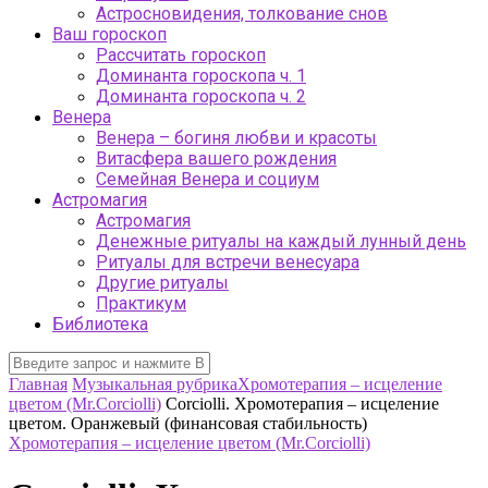
Астросновидения, толкование снов
Ваш гороскоп
Рассчитать гороскоп
Доминанта гороскопа ч. 1
Доминанта гороскопа ч. 2
Венера
Венера – богиня любви и красоты
Витасфера вашего рождения
Семейная Венера и социум
Астромагия
Астромагия
Денежные ритуалы на каждый лунный день
Ритуалы для встречи венесуара
Другие ритуалы
Практикум
Библиотека
Главная
Музыкальная рубрика
Хромотерапия – исцеление
цветом (Mr.Corciolli)
Corciolli. Хромотерапия – исцеление
цветом. Оранжевый (финансовая стабильность)
Хромотерапия – исцеление цветом (Mr.Corciolli)