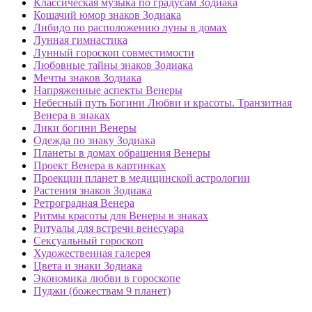
Классическая музыка по градусам Зодиака
Кошачий юмор знаков Зодиака
Либидо по расположению луны в домах
Лунная гимнастика
Лунный гороскоп совместимости
Любовные тайны знаков Зодиака
Мечты знаков Зодиака
Напряженные аспекты Венеры
Небесный путь Богини Любви и красоты. Транзитная
Венера в знаках
Лики богини Венеры
Одежда по знаку Зодиака
Планеты в домах обращения Венеры
Проект Венера в картинках
Проекции планет в медицинской астрологии
Растения знаков Зодиака
Ретроградная Венера
Ритмы красоты для Венеры в знаках
Ритуалы для встречи венесуара
Сексуальный гороскоп
Художественная галерея
Цвета и знаки Зодиака
Экономика любви в гороскопе
Пуджи (божествам 9 планет)