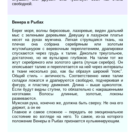
свободной.
Венера в Рыбах
Берег моря, волны бирюзовые, лазоревые, виден дальний
мыс с зелеными деревьями. Девушку в лазурном платье
несет на руках мужчина. Легкая струящаяся ткань, на
плечах она собрана серебряным или золотым
жгутом\шнуром с веревочным переплетением, драпировки
спускаются через грудь к талии. Декольте треугольное,
достаточно, но не вульгарно глубокое. На талии тот же
жгут серебряного или золотого цвета (лучше серебро). Он
опоясывает талию и переплетается на ней через интервалы
в ткани несколько раз, как бы образуя широкий “пояс”.
Общий стиль – античность. Соответственно ниже талии
складки ложатся и драпируются свободно, подчеркивая и
фигуру, и пластику движения. Длина – выше щиколоток.
Если будут видны ступни, то обязательно с накрашенными
ноготками. Волосы длинные, золотые, локоны
развеваются.
Мужская рука, конечно же, должна быть сверху. Не она его
держит, а он ее
Главное и самое сложное – передать ее эмоциональное
состояние во взгляде на него. То самое, из-за которого
положение Венеры в Рыбах признается кульминирующим.