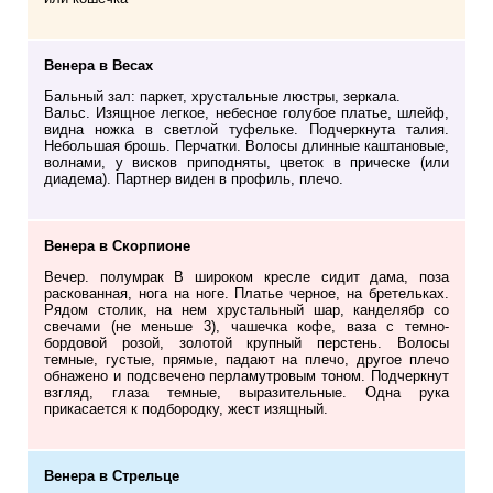
Венера в Весах
Бальный зал: паркет, хрустальные люстры, зеркала.
Вальс. Изящное легкое, небесное голубое платье, шлейф,
видна ножка в светлой туфельке. Подчеркнута талия.
Небольшая брошь. Перчатки. Волосы длинные каштановые,
волнами, у висков приподняты, цветок в прическе (или
диадема). Партнер виден в профиль, плечо.
Венера в Скорпионе
Вечер. полумрак В широком кресле сидит дама, поза
раскованная, нога на ноге. Платье черное, на бретельках.
Рядом столик, на нем хрустальный шар, канделябр со
свечами (не меньше 3), чашечка кофе, ваза с темно-
бордовой розой, золотой крупный перстень. Волосы
темные, густые, прямые, падают на плечо, другое плечо
обнажено и подсвечено перламутровым тоном. Подчеркнут
взгляд, глаза темные, выразительные. Одна рука
прикасается к подбородку, жест изящный.
Венера в Стрельце