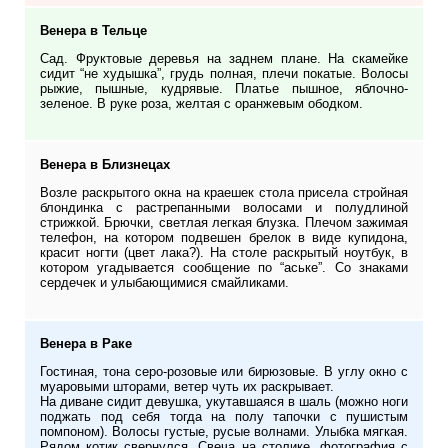
Венера в Тельце
Сад. Фруктовые деревья на заднем плане. На скамейке
сидит “не худышка”, грудь полная, плечи покатые. Волосы
рыжие, пышные, кудрявые. Платье пышное, яблочно-
зеленое. В руке роза, желтая с оранжевым ободком.
Венера в Близнецах
Возле раскрытого окна на краешек стола присела стройная
блондинка с растрепанными волосами и полудлиной
стрижкой. Брючки, светлая легкая блузка. Плечом зажимая
телефон, на котором подвешен брелок в виде купидона,
красит ногти (цвет лака?). На столе раскрытый ноутбук, в
котором угадывается сообщение по “аське”. Со знаками
сердечек и улыбающимися смайликами.
Венера в Раке
Гостиная, тона серо-розовые или бирюзовые. В углу окно с
муаровыми шторами, ветер чуть их раскрывает.
На диване сидит девушка, укутавшаяся в шаль (можно ноги
поджать под себя тогда на полу тапочки с пушистым
помпоном). Волосы густые, русые волнами. Улыбка мягкая.
Рядом котик свернулся. Свеча на столике, фотография с