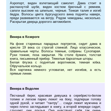
Аэропорт, виден взлетающий самолет. Дама стоит в
распахнутой шубе, виден костюм брючный с ремнем,
сапоги высокие на шпильке, черные. Тонкая талия и изгиб
бедра. Волосы цвета бургундского вина подняты наверх,
пряди развеваются на ветру. Рядом чемоданы, несколько.
Раскрытая дверца дорогого автомобиля.
Венера в Козероге
На фоне старинных парадных портретов, сидит дама в
кресле 19 века со строгой спинкой. Лицо классическое,
правильные черты. Волосы темные, собраны. Сухопарая.
Руки тонкие, поза закрытая. На столе бумаги, толстая
книга, письменный прибор. Тяжелые бархатные шторы.
Белая блузка с поднятым воротником, темная юбка.
Обручальное кольцо.
Вся картинка немного угловатая, нет изгибов, а есть
прямые линии.
Венера в Водолее
Песчаный берег, красивая девушка в серебристо-белом
топике и легком парео лежит на боку, подперши голову
одной рукой, и читает “тантру”… сзади лежит мужчина и
через плечо заглядывает в книгу, а второй впереди сидит,
слушает, они друзья. Она чувствует себя так очень