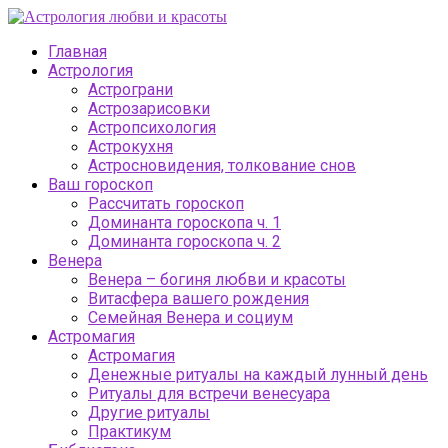
Главная
Астрология
Астрограни
Астрозарисовки
Астропсихология
Астрокухня
Астросновидения, толкование снов
Ваш гороскоп
Рассчитать гороскоп
Доминанта гороскопа ч. 1
Доминанта гороскопа ч. 2
Венера
Венера – богиня любви и красоты
Витасфера вашего рождения
Семейная Венера и социум
Астромагия
Астромагия
Денежные ритуалы на каждый лунный день
Ритуалы для встречи венесуара
Другие ритуалы
Практикум