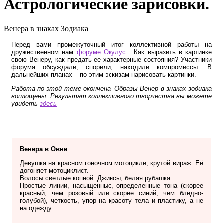
Астрологические зарисовки.
Венера в знаках Зодиака
Перед вами промежуточный итог коллективной работы на
дружественном нам
форуме Окулус
. Как выразить в картинке
свою Венеру, как предать ее характерные состояния? Участники
форума обсуждали, спорили, находили компромиссы. В
дальнейших планах – по этим эскизам нарисовать картинки.
Работа по этой теме окончена. Образы Венер в знаках зодиака
воплощены. Результат коллективного творчества вы можете
увидеть
здесь
Венера в Овне
Девушка на красном гоночном мотоцикле, крутой вираж. Её
догоняет мотоциклист.
Волосы светлые копной. Джинсы, белая рубашка.
Простые линии, насыщенные, определенные тона (скорее
красный, чем розовый или скорее синий, чем бледно-
голубой), четкость, упор на красоту тела и пластику, а не
на одежду.