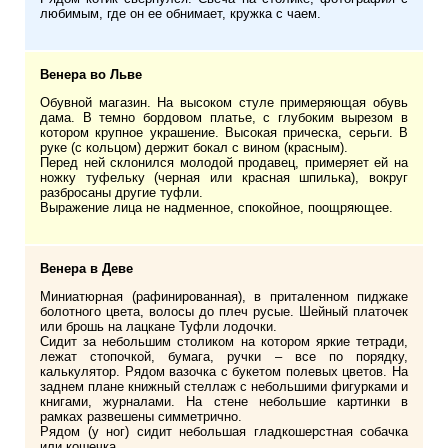
любимым, где он ее обнимает, кружка с чаем.
Венера во Льве
Обувной магазин. На высоком стуле примеряющая обувь
дама. В темно бордовом платье, с глубоким вырезом в
котором крупное украшение. Высокая прическа, серьги. В
руке (с кольцом) держит бокал с вином (красным).
Перед ней склонился молодой продавец, примеряет ей на
ножку туфельку (черная или красная шпилька), вокруг
разбросаны другие туфли.
Выражение лица не надменное, спокойное, поощряющее.
Венера в Деве
Миниатюрная (рафинированная), в приталенном пиджаке
болотного цвета, волосы до плеч русые. Шейный платочек
или брошь на лацкане Туфли лодочки.
Сидит за небольшим столиком на котором яркие тетради,
лежат стопочкой, бумага, ручки – все по порядку,
калькулятор. Рядом вазочка с букетом полевых цветов. На
заднем плане книжный стеллаж с небольшими фигурками и
книгами, журналами. На стене небольшие картинки в
рамках развешены симметрично.
Рядом (у ног) сидит небольшая гладкошерстная собачка
или кошечка