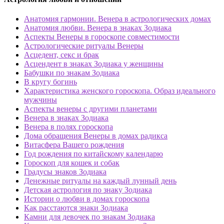
Анатомия гармонии. Венера в астрологических домах
Анатомия любви. Венера в знаках Зодиака
Аспекты Венеры в гороскопе совместимости
Астрологические ритуалы Венеры
Асцедент, секс и брак
Асцендент в знаках Зодиака у женщины
Бабушки по знакам Зодиака
В кругу богинь
Характеристика женского гороскопа. Образ идеального
мужчины
Аспекты венеры с другими планетами
Венера в знаках Зодиака
Венера в полях гороскопа
Дома обращения Венеры в домах радикса
Витасфера Вашего рождения
Год рождения по китайскому календарю
Гороскоп для кошек и собак
Градусы знаков Зодиака
Денежные ритуалы на каждый лунный день
Детская астрология по знаку Зодиака
Истории о любви в домах гороскопа
Как расстаются знаки Зодиака
Камни для девочек по знакам Зодиака