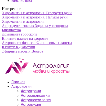
Библиотека
Интересное
Хиромантия и астрология. География руки
Хиромантия и астрология. Пальцы руки
Хиромантия и астрология
Асцендент в знаках Зодиака у женщины
Библиотека
Доминанта гороскопа
Влияние планет на здоровье
Астрология бизнеса. Финансовые планеты
Юпитер в Джйотиш
Эфирные масла и Венера
Главная
Астрология
Астрограни
Астрозарисовки
Астропсихология
Астрокухня