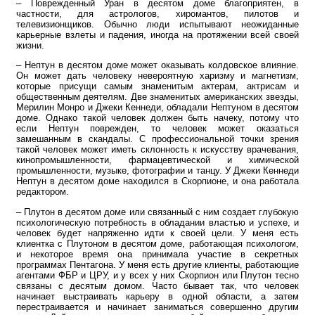
– Поврежденный Уран в десятом доме благоприятен, в
частности, для астрологов, хиромантов, пилотов и
телевизионщиков. Обычно люди испытывают неожиданные
карьерные взлеты и падения, иногда на протяжении всей своей
жизни.
– Нептун в десятом доме может оказывать колдовское влияние.
Он может дать человеку невероятную харизму и магнетизм,
которые присущи самым знаменитым актерам, актрисам и
общественным деятелям. Две знаменитых американских звезды,
Мерилин Монро и Джеки Кеннеди, обладали Нептуном в десятом
доме. Однако такой человек должен быть начеку, потому что
если Нептун поврежден, то человек может оказаться
замешанным в скандалы. С профессиональной точки зрения
такой человек может иметь склонность к искусству врачевания,
кинопромышленности, фармацевтической и химической
промышленности, музыке, фотографии и танцу. У Джеки Кеннеди
Нептун в десятом доме находился в Скорпионе, и она работала
редактором.
– Плутон в десятом доме или связанный с ним создает глубокую
психологическую потребность в обладании властью и успехе, и
человек будет напряженно идти к своей цели. У меня есть
клиентка с Плутоном в десятом доме, работающая психологом,
и некоторое время она принимала участие в секретных
программах Пентагона. У меня есть другие клиенты, работающие
агентами ФБР и ЦРУ, и у всех у них Скорпион или Плутон тесно
связаны с десятым домом. Часто бывает так, что человек
начинает выстраивать карьеру в одной области, а затем
перестраивается и начинает заниматься совершенно другим