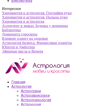
Библиотека
Интересное
Хиромантия и астрология. География руки
Хиромантия и астрология. Пальцы руки
Хиромантия и астрология
Асцендент в знаках Зодиака у женщины
Библиотека
Доминанта гороскопа
Влияние планет на здоровье
Астрология бизнеса. Финансовые планеты
Юпитер в Джйотиш
Эфирные масла и Венера
Главная
Астрология
Астрограни
Астрозарисовки
Астропсихология
Астрокухня