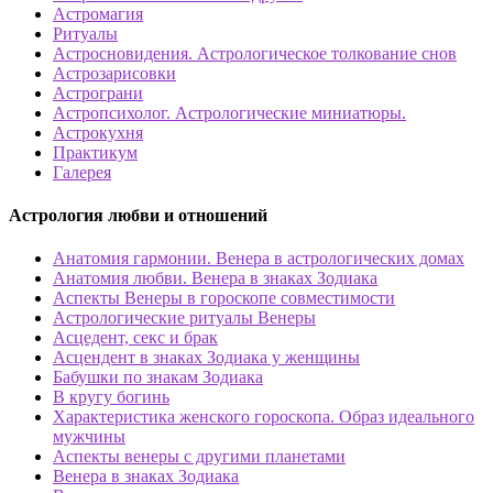
Астромагия
Ритуалы
Астросновидения. Астрологическое толкование снов
Астрозарисовки
Астрограни
Астропсихолог. Астрологические миниатюры.
Астрокухня
Практикум
Галерея
Астрология любви и отношений
Анатомия гармонии. Венера в астрологических домах
Анатомия любви. Венера в знаках Зодиака
Аспекты Венеры в гороскопе совместимости
Астрологические ритуалы Венеры
Асцедент, секс и брак
Асцендент в знаках Зодиака у женщины
Бабушки по знакам Зодиака
В кругу богинь
Характеристика женского гороскопа. Образ идеального
мужчины
Аспекты венеры с другими планетами
Венера в знаках Зодиака