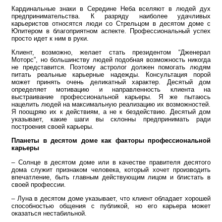
Кардинальные знаки в Середине Неба вселяют в людей дух
предпринимательства. К разряду наиболее удачливых
карьеристов относятся люди со Стрельцом в десятом доме с
Юпитером в благоприятном аспекте. Профессиональный успех
просто идет к ним в руки.
Клиент, возможно, желает стать президентом “Дженерал
Моторс”, но большинству людей подобная возможность никогда
не представится. Поэтому астролог должен помогать людям
питать реальные карьерные надежды. Консультация порой
может принять очень деликатный характер. Десятый дом
определяет мотивацию и направленность клиента на
выстраивание профессиональной карьеры. Я же пытаюсь
нацелить людей на максимальную реализацию их возможностей.
Я поощряю их к действиям, а не к бездействию. Десятый дом
указывает, какие шаги вы склонны предпринимать ради
построения своей карьеры.
Планеты в десятом доме как факторы профессиональной
карьеры
– Солнце в десятом доме или в качестве правителя десятого
дома служит признаком человека, который хочет производить
впечатление, быть главным действующим лицом и блистать в
своей профессии.
– Луна в десятом доме указывает, что клиент обладает хорошей
способностью общения с публикой, но его карьера может
оказаться нестабильной.