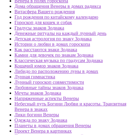
Венера в полях гороскопа
Дома обращения Венеры в домах радикса
Витасфера Вашего рождения
Год рождения по китайскому календарю
Гороскоп для кошек и собак
Градусы знаков Зодиака
Денежные ритуалы на каждый лунный день
Детская астрология по знаку Зодиака
Истории о любви в домах гороскопа
Как расстаются знаки Зодиака
Камни для девочек по знакам Зодиака
Классическая музыка по градусам Зодиака
Кошачий юмор знаков Зодиака
Либидо по расположению луны в домах
Лунная гимнастика
Лунный гороскоп совместимости
Любовные тайны знаков Зодиака
Мечты знаков Зодиака
Напряженные аспекты Венеры
Небесный путь Богини Любви и красоты. Транзитная
Венера в знаках
Лики богини Венеры
Одежда по знаку Зодиака
Планеты в домах обращения Венеры
Проект Венера в картинках