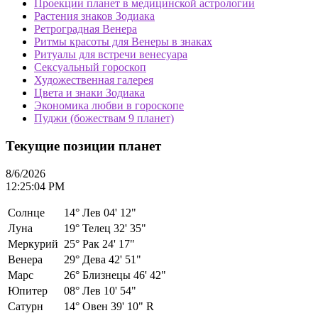
Проекции планет в медицинской астрологии
Растения знаков Зодиака
Ретроградная Венера
Ритмы красоты для Венеры в знаках
Ритуалы для встречи венесуара
Сексуальный гороскоп
Художественная галерея
Цвета и знаки Зодиака
Экономика любви в гороскопе
Пуджи (божествам 9 планет)
Текущие позиции планет
8/6/2026
12:25:04 PM
Солнце
14°
Лев 04' 12"
Луна
19°
Телец 32' 35"
Меркурий
25°
Рак 24' 17"
Венера
29°
Дева 42' 51"
Марс
26°
Близнецы 46' 42"
Юпитер
08°
Лев 10' 54"
Сатурн
14°
Овен 39' 10" R