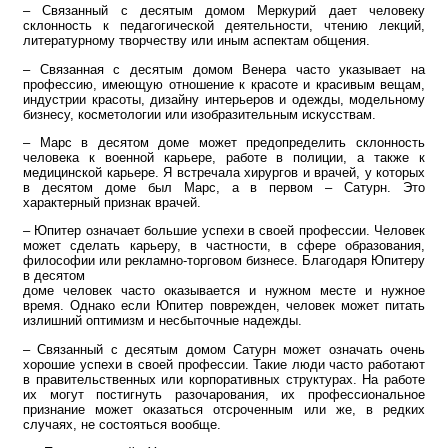
– Связанный с десятым домом Меркурий дает человеку
склонность к педагогической деятельности, чтению лекций,
литературному творчеству или иным аспектам общения.
– Связанная с десятым домом Венера часто указывает на
профессию, имеющую отношение к красоте и красивым вещам,
индустрии красоты, дизайну интерьеров и одежды, модельному
бизнесу, косметологии или изобразительным искусствам.
– Марс в десятом доме может предопределить склонность
человека к военной карьере, работе в полиции, а также к
медицинской карьере. Я встречала хирургов и врачей, у которых
в десятом доме был Марс, а в первом – Сатурн. Это
характерный признак врачей.
– Юпитер означает большие успехи в своей профессии. Человек
может сделать карьеру, в частности, в сфере образования,
философии или рекламно-торговом бизнесе. Благодаря Юпитеру
в десятом
доме человек часто оказывается и нужном месте и нужное
время. Однако если Юпитер поврежден, человек может питать
излишний оптимизм и несбыточные надежды.
– Связанный с десятым домом Сатурн может означать очень
хорошие успехи в своей профессии. Такие люди часто работают
в правительственных или корпоративных структурах. На работе
их могут постигнуть разочарования, их профессиональное
признание может оказаться отсроченным или же, в редких
случаях, не состояться вообще.