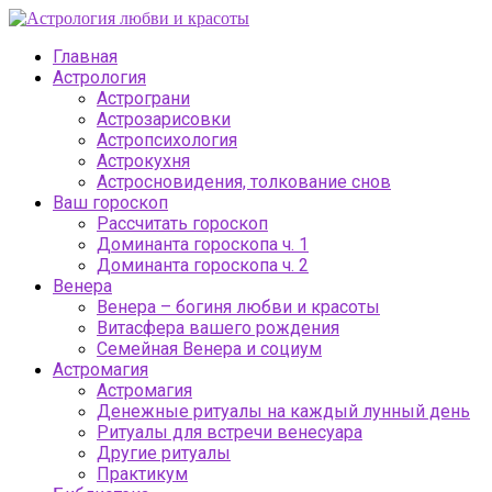
Главная
Астрология
Астрограни
Астрозарисовки
Астропсихология
Астрокухня
Астросновидения, толкование снов
Ваш гороскоп
Рассчитать гороскоп
Доминанта гороскопа ч. 1
Доминанта гороскопа ч. 2
Венера
Венера – богиня любви и красоты
Витасфера вашего рождения
Семейная Венера и социум
Астромагия
Астромагия
Денежные ритуалы на каждый лунный день
Ритуалы для встречи венесуара
Другие ритуалы
Практикум