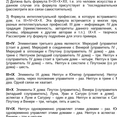
2) Должна быть формула II+IX+X+XII, т.е. это человек искусства и
данном случае эта формула присутствует в “последовательно
(рассмотрите все связи самостоятельно).
3) Формула интеллектуальной профессии, в которую встраиваетс
дом, т.е. III+IV+IX+X. Эта формула встречается у многих пре
разных интеллектуальных профессий. III дом – информация. IV до
традиция (преемственность, авторитеты данного направления, к
основы, обращение к другим авторам и т.п.). IX+X – творческ
Рассмотрим эту формулу подробнее для этого примера.
III+IV
. Элементами третьего дома являются: Меркурий (управител
(стоит в доме). Меркурий в соединении с Венерой (управитель IV 
Меркурий в оппозиции к Плутону (соуправитель IV дома) – два.
трине с Нептуном (младший соуправитель IV дома) – три. Нептун 
соуправитель IV дома стоит в третьем доме – четыре. Нептун в три
(управитель IV дома) – пять. Нептун в секстиле с Плутоном (со у
дома) – шесть.
III+IX
. Элементы IX дома: Нептун и Юпитер (управители). Непту
доме, связь через положение управителя – раз. Нептун в трине с
два. Одной связи не хватает.
III+X
. Элементы Х дома: Плутон (управитель), Венера (соуправител
(младший соуправитель), Луна, Уран и Сатурн (стоят в доме).
аспектах к Луне и Сатурну – один и два. Нептун в аспектах к Сат
Плутону и Венере – три, четыре, пять и шесть.
IV+IX
. Нептун одновременно управляет этими домами – раз. Ю
одновременно управляет этими домами – два. Нептун в аспектах 
Венере – три и четыре.