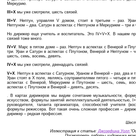
Меркурию.
III+X
мы уже смотрели, шесть связей.
III+V
. Нептун, управляя V домом, стоит в третьем – раз. Ура
Нептуном – два. Сатурн в аспектах с Нептуном и Меркурием – три и 
Но дирижер еще учитель и воспитатель. Это IV+V+X. В нашем пр
связей тоже много.
IV+V
. Марс в пятом доме – раз. Нептун в аспектах с Венерой и Плу
три. Уран и Сатурн в аспектах с Плутоном, Венерой и Нептуном – ч
шесть, семь, восемь, девять.
IV+X
мы уже смотрели, двенадцать связей.
V+X
. Нептун в аспектах с Сатурном, Ураном и Венерой – раз, два и т
Уран стоят в Х поле, являясь соуправителями пятого – четыре и пя
аспектах с Венерой, Меркурием и Плутоном – шесть, семь, вос
аспектах с Плутоном и Венерой – девять, десять.
. В картах дирижеров мы видим сочетание музыкальности, форм
искусством, формулы занятий интеллектуальной деятельностью, I
руководителя, таланта организатора, способностей учителя (вос
формулы режиссера. Вот такая очень сложная профессия – дириж
дирижер – редкая профессия.
Шест
Иллюстрация к статье:
Джозефина Уолл
“O
Посмотреть работы художника мож