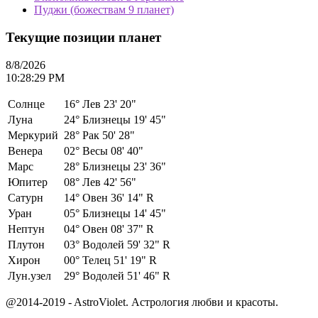
Пуджи (божествам 9 планет)
Текущие позиции планет
8/8/2026
10:28:29 PM
Солнце
16°
Лев 23' 20"
Луна
24°
Близнецы 19' 45"
Меркурий
28°
Рак 50' 28"
Венера
02°
Весы 08' 40"
Марс
28°
Близнецы 23' 36"
Юпитер
08°
Лев 42' 56"
Сатурн
14°
Овен 36' 14" R
Уран
05°
Близнецы 14' 45"
Нептун
04°
Овен 08' 37" R
Плутон
03°
Водолей 59' 32" R
Хирон
00°
Телец 51' 19" R
Лун.узел
29°
Водолей 51' 46" R
@2014-2019 - AstroViolet. Астрология любви и красоты.