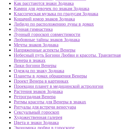
Как расстаются знаки Зодиака
Камни для девочек по знакам Зодиака
Классическая музыка по градусам Зодиака
Кошачий юмор знаков Зодиака
Либидо по расположению луны в домах
Лунная гимнастика
Лунный гороскоп совместимости
Любовные тайны знаков Зодиака
Мечты знаков Зодиака
Напряженные аспекты Венеры
Небесный путь Богини Любви и красоты. Транзитная
Венера в знаках
Лики богини Венеры
Одежда по знаку Зодиака
Планеты в домах обращения Венеры
Проект Венера в картинках
Проекции планет в медицинской астрологии
Растения знаков Зодиака
Ретроградная Венера
Ритмы красоты для Венеры в знаках
Ритуалы для встречи венесуара
Сексуальный гороскоп
Художественная галерея
Цвета и знаки Зодиака
Экономика любви в гороскопе