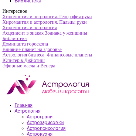
Библиотека
Интересное
Хиромантия и астрология. География руки
Хиромантия и астрология. Пальцы руки
Хиромантия и астрология
Асцендент в знаках Зодиака у женщины
Библиотека
Доминанта гороскопа
Влияние планет на здоровье
Астрология бизнеса. Финансовые планеты
Юпитер в Джйотиш
Эфирные масла и Венера
Главная
Астрология
Астрограни
Астрозарисовки
Астропсихология
Астрокухня