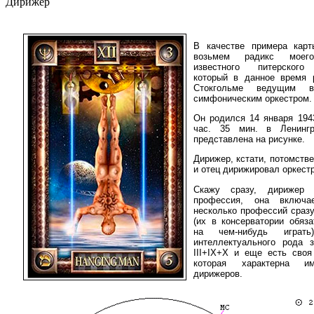
Дирижер
В качестве примера кар
возьмем радикс моего
известного питерского
который в данное время 
Стокгольме ведущим в
симфоническим оркестром.
Он родился 14 января 1943
час. 35 мин. в Ленингр
представлена на рисунке.
Дирижер, кстати, потомстве
и отец дирижировал оркест
Скажу сразу, дирижер
профессия, она включ
несколько профессий сразу
(их в консерватории обяза
на чем-нибудь играть
интеллектуального рода за
III+IX+X и еще есть своя
которая характерна и
дирижеров.