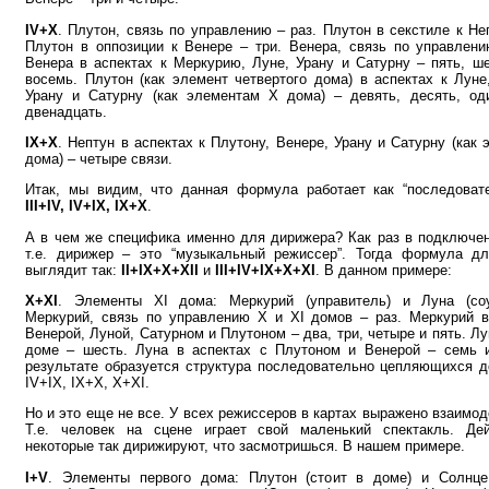
IV+X
. Плутон, связь по управлению – раз. Плутон в секстиле к Не
Плутон в оппозиции к Венере – три. Венера, связь по управлени
Венера в аспектах к Меркурию, Луне, Урану и Сатурну – пять, ше
восемь. Плутон (как элемент четвертого дома) в аспектах к Луне
Урану и Сатурну (как элементам Х дома) – девять, десять, од
двенадцать.
IX+X
. Нептун в аспектах к Плутону, Венере, Урану и Сатурну (как
дома) – четыре связи.
Итак, мы видим, что данная формула работает как “последовател
III+IV, IV+IX, IX+X
.
А в чем же специфика именно для дирижера? Как раз в подключен
т.е. дирижер – это “музыкальный режиссер”. Тогда формула д
выглядит так:
II+IX+X+XII
и
III+IV+IX+X+XI
. В данном примере:
X+XI
. Элементы XI дома: Меркурий (управитель) и Луна (соу
Меркурий, связь по управлению X и XI домов – раз. Меркурий в
Венерой, Луной, Сатурном и Плутоном – два, три, четыре и пять. Лу
доме – шесть. Луна в аспектах с Плутоном и Венерой – семь 
результате образуется структура последовательно цепляющихся до
IV+IX, IX+X, X+XI.
Но и это еще не все. У всех режиссеров в картах выражено взаимод
Т.е. человек на сцене играет свой маленький спектакль. Дей
некоторые так дирижируют, что засмотришься. В нашем примере.
I+V
. Элементы первого дома: Плутон (стоит в доме) и Солнце