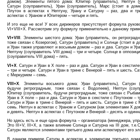
домом). Элементы пятого дома: Юпитер (управитель), Нептун (у
Сатурн (соуправитель), Уран (соуправитель), Марс (стоит в доме
Плутон в аспектах к Нептуну, Урану и Сатурну – раз, два и тр
аспектах с Ураном и Юпитером – четыре и пять.
И это еще не все! У всех дирижеров присутствует формула руково
VI+VIII+X. Рассмотрим эту формулу применительно к данному прим
VI+VIII
. Элементы шестого дома: Уран (управитель, он ретроградн
тоже связан с Козерогом), Сатурн (управитель) и Солнце (стоит в д
и Уран также управляют и восьмым домом – раз и два. Сатурн и Ура
Нептуну (соуправитель VIII дома) – три и четыре. Солнце в оппозиц
(соуправитель VIII дома) – пять.
VI+X
. Сатурн и Уран в Х поле – раз и два. Сатурн и Уран в секстил
– три и четыре. Сатурн и Уран в трине с Венерой – пять и шесть. Са
с Меркурием – семь.
VIII+X
. Элементы восьмого дома: Уран (управитель), Сатурн (
будучи ретроградным, тоже связан с Водолеем), Нептун (соуп
Юпитер (соуправитель, будучи ретроградным, тоже связан с Рыбам
Уран в Х поле – раз и два. Сатурн и Уран в секстиле с Плутоном – т
Сатурн и Уран в трине с Венерой – пять и шесть. Сатурн в трине с
семь. Нептун в аспектах с Ураном и Сатурном (как элементами Х до
и девять. Нептун в аспектах с Плутоном и Венерой – десять и одинн
Но здесь есть и еще одна формула – организатора (менеджера, уп
Это III+V, III+X, а также влияние Солнца и Сатурна на III дом, т.е.
Сатурн являются элементами третьего дома или аспектируют его э
В данном примере Сатурн в аспектах к элементам третьего дома