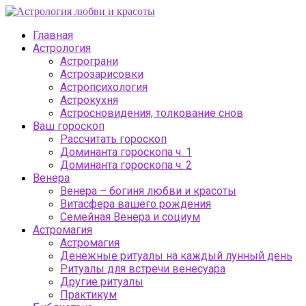
Главная
Астрология
Астрограни
Астрозарисовки
Астропсихология
Астрокухня
Астросновидения, толкование снов
Ваш гороскоп
Рассчитать гороскоп
Доминанта гороскопа ч. 1
Доминанта гороскопа ч. 2
Венера
Венера – богиня любви и красоты
Витасфера вашего рождения
Семейная Венера и социум
Астромагия
Астромагия
Денежные ритуалы на каждый лунный день
Ритуалы для встречи венесуара
Другие ритуалы
Практикум