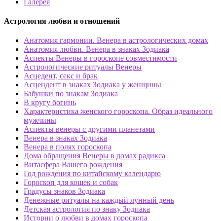
Галерея
Астрология любви и отношений
Анатомия гармонии. Венера в астрологических домах
Анатомия любви. Венера в знаках Зодиака
Аспекты Венеры в гороскопе совместимости
Астрологические ритуалы Венеры
Асцедент, секс и брак
Асцендент в знаках Зодиака у женщины
Бабушки по знакам Зодиака
В кругу богинь
Характеристика женского гороскопа. Образ идеального
мужчины
Аспекты венеры с другими планетами
Венера в знаках Зодиака
Венера в полях гороскопа
Дома обращения Венеры в домах радикса
Витасфера Вашего рождения
Год рождения по китайскому календарю
Гороскоп для кошек и собак
Градусы знаков Зодиака
Денежные ритуалы на каждый лунный день
Детская астрология по знаку Зодиака
Истории о любви в домах гороскопа