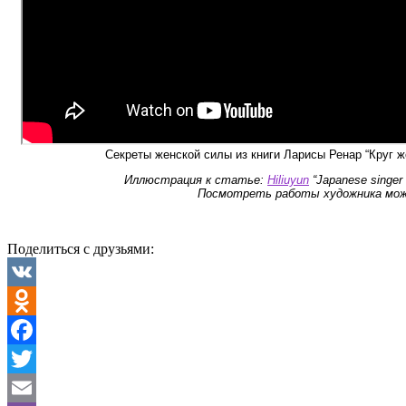
Секреты женской силы из книги Ларисы Ренар “Круг ж
Иллюстрация к статье:
Hiliuyun
“Japanese singer 
Посмотреть работы художника мо
Поделиться с друзьями:
VK
Odnoklassniki
Facebook
Twitter