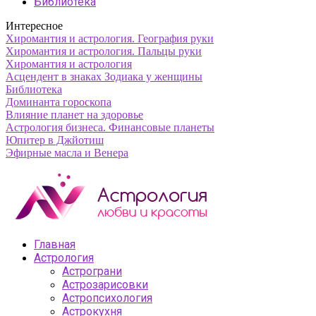
Библиотека
Интересное
Хиромантия и астрология. География руки
Хиромантия и астрология. Пальцы руки
Хиромантия и астрология
Асцендент в знаках Зодиака у женщины
Библиотека
Доминанта гороскопа
Влияние планет на здоровье
Астрология бизнеса. Финансовые планеты
Юпитер в Джйотиш
Эфирные масла и Венера
Главная
Астрология
Астрограни
Астрозарисовки
Астропсихология
Астрокухня