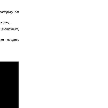
оддержку от
ужчину.
 крошечным,
охе
посадить