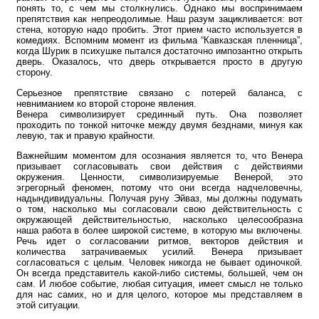
понять то, с чем мы столкнулись. Однако мы воспринимаем
препятствия как непреодолимые. Наш разум зацикливается: вот
стена, которую надо пробить. Этот прием часто используется в
комедиях. Вспомним момент из фильма “Кавказская пленница”,
когда Шурик в психушке пытался достаточно импозантно открыть
дверь. Оказалось, что дверь открывается просто в другую
сторону.
Серьезное препятствие связано с потерей баланса, с
невниманием ко второй стороне явления.
Венера символизирует срединный путь. Она позволяет
проходить по тонкой ниточке между двумя безднами, минуя как
левую, так и правую крайности.
Важнейшим моментом для осознания является то, что Венера
призывает согласовывать свои действия с действиями
окружения. Ценности, символизируемые Венерой, это
эгрегорный феномен, потому что они всегда надчеловечны,
надындивидуальны. Получая руну Эйваз, мы должны подумать
о том, насколько мы согласовали свою действительность с
окружающей действительностью, насколько целесообразна
наша работа в более широкой системе, в которую мы включены.
Речь идет о согласовании ритмов, векторов действия и
количества затрачиваемых усилий. Венера призывает
согласоваться с целым. Человек никогда не бывает одиночкой.
Он всегда представитель какой-либо системы, большей, чем он
сам. И любое событие, любая ситуация, имеет смысл не только
для нас самих, но и для целого, которое мы представляем в
этой ситуации.