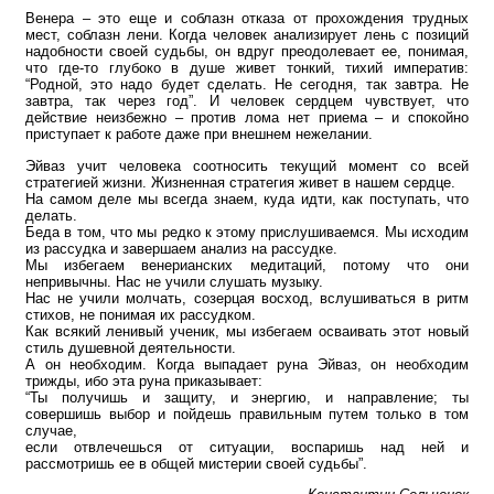
Венера – это еще и соблазн отказа от прохождения трудных
мест, соблазн лени. Когда человек анализирует лень с позиций
надобности своей судьбы, он вдруг преодолевает ее, понимая,
что где-то глубоко в душе живет тонкий, тихий императив:
“Родной, это надо будет сделать. Не сегодня, так завтра. Не
завтра, так через год”. И человек сердцем чувствует, что
действие неизбежно – против лома нет приема – и спокойно
приступает к работе даже при внешнем нежелании.
Эйваз учит человека соотносить текущий момент со всей
стратегией жизни. Жизненная стратегия живет в нашем сердце.
На самом деле мы всегда знаем, куда идти, как поступать, что
делать.
Беда в том, что мы редко к этому прислушиваемся. Мы исходим
из рассудка и завершаем анализ на рассудке.
Мы избегаем венерианских медитаций, потому что они
непривычны. Нас не учили слушать музыку.
Нас не учили молчать, созерцая восход, вслушиваться в ритм
стихов, не понимая их рассудком.
Как всякий ленивый ученик, мы избегаем осваивать этот новый
стиль душевной деятельности.
А он необходим. Когда выпадает руна Эйваз, он необходим
трижды, ибо эта руна приказывает:
“Ты получишь и защиту, и энергию, и направление; ты
совершишь выбор и пойдешь правильным путем только в том
случае,
если отвлечешься от ситуации, воспаришь над ней и
рассмотришь ее в общей мистерии своей судьбы”.