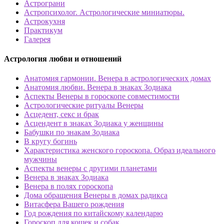
Астрограни
Астропсихолог. Астрологические миниатюры.
Астрокухня
Практикум
Галерея
Астрология любви и отношений
Анатомия гармонии. Венера в астрологических домах
Анатомия любви. Венера в знаках Зодиака
Аспекты Венеры в гороскопе совместимости
Астрологические ритуалы Венеры
Асцедент, секс и брак
Асцендент в знаках Зодиака у женщины
Бабушки по знакам Зодиака
В кругу богинь
Характеристика женского гороскопа. Образ идеального
мужчины
Аспекты венеры с другими планетами
Венера в знаках Зодиака
Венера в полях гороскопа
Дома обращения Венеры в домах радикса
Витасфера Вашего рождения
Год рождения по китайскому календарю
Гороскоп для кошек и собак