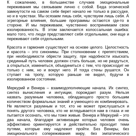
К сожалению, в большинстве случаев эмоциональные
переживания мы связываем лично с собой. Беда эгоической
замкнутости на самом себе берет начало не только в рассудке,
но и в чувствах. Мы осязаем лишь себя, чувствуем лишь себя. А
эгрегорные влияния, большие программы остаются где-то в
стороне. И мы переживаем, чувственно воспринимаем свою
изолированность. В этом заключается колоссальная ошибка:
мало того, что люди представляют себя отдельными, они еще и
переживают себя отдельными.
Красота и гармония существуют на основе целого. Целостность
и красота – это синонимы. При столкновении с препятствием,
при необходимости обрести защиту, при надобности изыскать
срединный путь человек должен стать больше, но не раздуться,
а открыться, измениться, объединиться с тем, что происходит не
только с ним, но и вокруг него. И тогда стены рушатся. Он
ступает на тропу, которую раньше не видел, будучи в
изолированном состоянии.
Меркурий и Венера – взаимодополняющие начала. Их синтез,
синтез вычисления и интуиции, порождает разум. Нельзя
назвать разумным человека, обладающего просто большим
количеством формальных знаний и умеющего их комбинировать.
Не является разумным и тот, кто не может прислушаться и
понять другого человека, кто не вглядывается нам в глаза и не
пытается осознать, что мы тоже живые. Венера и Меркурий – это
два начала, благодаря активизации которых человек очень
эффективно ориентируется и действительно проходит теми
путями, которые ему надлежит пройти. Без Венеры, без
эмоционального сопереживания миру, без эмпатического