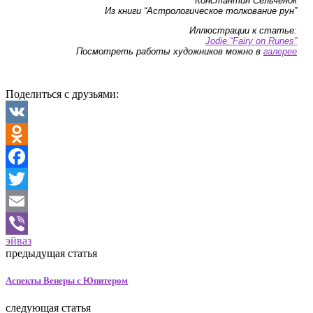
Константин Сельченок
Из книги “Астрологическое толкование рун”
Иллюстрации к статье:
Jodie “Fairy on Runes”
Посмотреть работы художников можно в
галерее
Поделиться с друзьями:
VK
Odnoklassniki
Facebook
Twitter
Email
эйваз
Viber
предыдущая статья
Аспекты Венеры с Юпитером
следующая статья