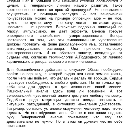
каждый шаг в большей или меньшей степени соотносится с
целым, с генеральной линией нашего развития. Такое
соотнесение не является простой процедурой. Ее невозможно
осуществить с помощью рассудка. А вот венериански
почувствовать можно на примере оппозиции: мое – не мое,
нужно – не нужно, хочу – не хочу, лежит – не лежит душа,
нравится – не нравится. Включение подобных оппозиций по
Марсу, импульсивно, не дает эффекта. Венера требует
определенного спокойствия, умиротворенности. Венера
настаивает на том, что эти эмоциональные чувствования
должны протекать на фоне расслабленного ума, оставленного
интеллектуального разговора. Она приносит человеку
заинтересованность. И он обретает защиту, исходящую от
судьбы или, согласно терминологии А.Подводного, от личного
кармического эгрегора, высшего в жизни человека.
Для безошибочного действия в ситуации Эйваз необходимо
взойти на вершину, с которой видна вся наша земная жизнь,
после чего мы поймем, что делать и делать ли вообще. Сердце
чувствует необходимость любого действия. Но не только для
себя или для других, а для исполнения своей миссии.
Рациональный анализ здесь вряд ли возможен. А вот
венерианский, чувственный анализ доступен любому человеку.
Подобного рода медитации должны всегда возникать в
ситуациях затруднений, в ситуациях нежелания действовать.
Например, согласно установке окружения, человеку надо что-то
сделать. Но его обуревает лень. Он не в состоянии поднять
руку. Венерианский анализ показывает, что ему это
действительно не нужно. Но в этом он должен честно себе
признаться.