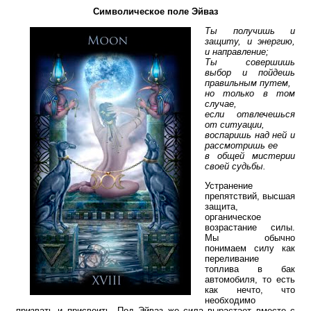
Символическое поле Эйваз
Ты получишь и
защиту, и энергию,
и направление;
Ты совершишь
выбор и пойдешь
правильным путем,
но только в том
случае,
если отвлечешься
от ситуации,
воспаришь над ней и
рассмотришь ее
в общей мистерии
своей судьбы.
Устранение
препятствий, высшая
защита,
органическое
возрастание силы.
Мы обычно
понимаем силу как
переливание
топлива в бак
автомобиля, то есть
как нечто, что
необходимо
призвать и присвоить. Под Эйваз же сила вырастает вместе с