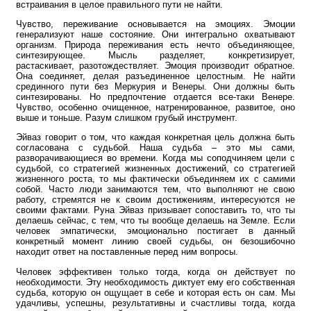
встраивания в целое правильного пути не найти.
Чувство, переживание основывается на эмоциях. Эмоции
генерализуют наше состояние. Они интегрально охватывают
организм. Природа переживания есть нечто объединяющее,
синтезирующее. Мысль разделяет, конкретизирует,
растаскивает, разотождествляет. Эмоция производит обратное.
Она соединяет, делая разъединенное целостным. Не найти
срединного пути без Меркурия и Венеры. Они должны быть
синтезированы. Но предпочтение отдается все-таки Венере.
Чувство, особенно очищенное, натренированное, развитое, оно
выше и тоньше. Разум слишком грубый инструмент.
Эйваз говорит о том, что каждая конкретная цель должна быть
согласована с судьбой. Наша судьба – это мы сами,
разворачивающиеся во времени. Когда мы соподчиняем цели с
судьбой, со стратегией жизненных достижений, со стратегией
жизненного роста, то мы фактически объединяем их с самими
собой. Часто люди занимаются тем, что выполняют не свою
работу, стремятся не к своим достижениям, интересуются не
своими фактами. Руна Эйваз призывает сопоставить то, что ты
делаешь сейчас, с тем, что ты вообще делаешь на Земле. Если
человек эмпатически, эмоционально постигает в данный
конкретный момент линию своей судьбы, он безошибочно
находит ответ на поставленные перед ним вопросы.
Человек эффективен только тогда, когда он действует по
необходимости. Эту необходимость диктует ему его собственная
судьба, которую он ощущает в себе и которая есть он сам. Мы
удачливы, успешны, результативны и счастливы тогда, когда