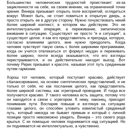
Большинство человеческих трудностей проистекает из-за
зацикленности на себе, на своем мнении, на ограниченной точке
зрения. Венера призывает открыть поле восприятий, оглядеться
вокруг. Может быть, не стоит ломиться в открытую дверь, а
просто открыть ее в другую сторону. Нужно почувствовать некий
более широкий контекст, в котором мы действуем. Это не
интеллектуальная операция, а переживание, эмпатическое
вживание в ситуацию. Существуют не просто “я и ситуация”, а
существует целое: я как его представитель и преграда, которую,
согласно влияниям целого, мне нужно преодолеть. Когда
человек чувствует такую связь с более широкими программами,
когда он учится отвлекаться от формул неудач и переживать
более широко, почти всегда оказывается, что его взгляды
перестраиваются, и он действительно находит выход. Вот
почему Рерих призывал к красоте, называя этот путь срединным
путем гармонии.
Хорош тот человек, который поступает красиво, действует
сбалансированно, на основе синтетических представлений, и не
только от себя, но как посланник целого, как представитель
более широкой системы, как эгрегорный проводник. И тогда все
получается красиво. У такого человека есть защита, потому что
он находится в связи с эгрегором. К нему, наконец, приходит
понимание пути. Воспарив повыше и взглянув на ситуацию
глазами целого, он способен уловить извилистый срединный
путь, который никогда не бывает прямым и который с личной
позиции просто невозможно увидеть. Венера – это своего рода
крылья. С их помощью человек поднимается над ситуацией. Но
он поднимается не интеллектуально, а чувственно.