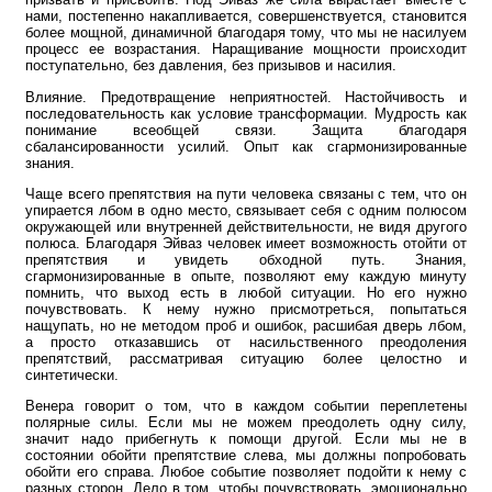
нами, постепенно накапливается, совершенствуется, становится
более мощной, динамичной благодаря тому, что мы не насилуем
процесс ее возрастания. Наращивание мощности происходит
поступательно, без давления, без призывов и насилия.
Влияние. Предотвращение неприятностей. Настойчивость и
последовательность как условие трансформации. Мудрость как
понимание всеобщей связи. Защита благодаря
сбалансированности усилий. Опыт как сгармонизированные
знания.
Чаще всего препятствия на пути человека связаны с тем, что он
упирается лбом в одно место, связывает себя с одним полюсом
окружающей или внутренней действительности, не видя другого
полюса. Благодаря Эйваз человек имеет возможность отойти от
препятствия и увидеть обходной путь. Знания,
сгармонизированные в опыте, позволяют ему каждую минуту
помнить, что выход есть в любой ситуации. Но его нужно
почувствовать. К нему нужно присмотреться, попытаться
нащупать, но не методом проб и ошибок, расшибая дверь лбом,
а просто отказавшись от насильственного преодоления
препятствий, рассматривая ситуацию более целостно и
синтетически.
Венера говорит о том, что в каждом событии переплетены
полярные силы. Если мы не можем преодолеть одну силу,
значит надо прибегнуть к помощи другой. Если мы не в
состоянии обойти препятствие слева, мы должны попробовать
обойти его справа. Любое событие позволяет подойти к нему с
разных сторон. Дело в том, чтобы почувствовать, эмоционально