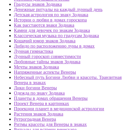
Градусы знаков Зодиака
Денежные ритуалы на каждый лунный день
Детская астрология по знаку Зодиака
Истории о любви в домах гороскопа
Как расстаются знаки Зодиака
Камни для девочек по знакам Зодиака
Классическая музыка по градусам Зодиака
Кошачий юмор знаков Зодиака
Либидо по расположению луны в домах
Лунная гимнастика
Лунный гороскоп совместимости
Любовные тайны знаков Зодиака
Мечты знаков Зодиака
Напряженные аспекты Венеры
Небесный путь Богини Любви и красоты. Транзитная
Венера в знаках
Лики богини Венеры
Одежда по знаку Зодиака
Планеты в домах обращения Венеры
Проект Венера в картинках
Проекции планет в медицинской астрологии
Растения знаков Зодиака
Ретроградная Венера
Ритмы красоты для Венеры в знаках
Ритуалы для встречи венесуара