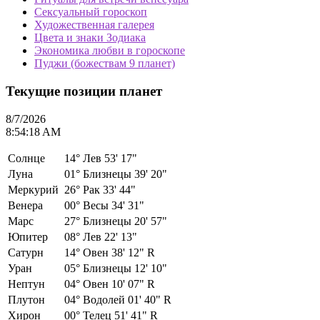
Сексуальный гороскоп
Художественная галерея
Цвета и знаки Зодиака
Экономика любви в гороскопе
Пуджи (божествам 9 планет)
Текущие позиции планет
8/7/2026
8:54:18 AM
Солнце
14°
Лев 53' 17"
Луна
01°
Близнецы 39' 20"
Меркурий
26°
Рак 33' 44"
Венера
00°
Весы 34' 31"
Марс
27°
Близнецы 20' 57"
Юпитер
08°
Лев 22' 13"
Сатурн
14°
Овен 38' 12" R
Уран
05°
Близнецы 12' 10"
Нептун
04°
Овен 10' 07" R
Плутон
04°
Водолей 01' 40" R
Хирон
00°
Телец 51' 41" R