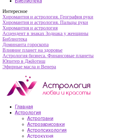
Библиотека
Интересное
Хиромантия и астрология. География руки
Хиромантия и астрология. Пальцы руки
Хиромантия и астрология
Асцендент в знаках Зодиака у женщины
Библиотека
Доминанта гороскопа
Влияние планет на здоровье
Астрология бизнеса. Финансовые планеты
Юпитер в Джйотиш
Эфирные масла и Венера
Главная
Астрология
Астрограни
Астрозарисовки
Астропсихология
Астрокухня