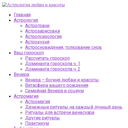
Главная
Астрология
Астрограни
Астрозарисовки
Астропсихология
Астрокухня
Астросновидения, толкование снов
Ваш гороскоп
Рассчитать гороскоп
Доминанта гороскопа ч. 1
Доминанта гороскопа ч. 2
Венера
Венера – богиня любви и красоты
Витасфера вашего рождения
Семейная Венера и социум
Астромагия
Астромагия
Денежные ритуалы на каждый лунный день
Ритуалы для встречи венесуара
Другие ритуалы
Практикум