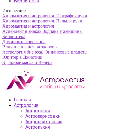
Библиотека
Интересное
Хиромантия и астрология. География руки
Хиромантия и астрология. Пальцы руки
Хиромантия и астрология
Асцендент в знаках Зодиака у женщины
Библиотека
Доминанта гороскопа
Влияние планет на здоровье
Астрология бизнеса. Финансовые планеты
Юпитер в Джйотиш
Эфирные масла и Венера
Главная
Астрология
Астрограни
Астрозарисовки
Астропсихология
Астрокухня