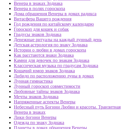
Венера в знаках Зодиака
Венера в полях гороскопа
Дома обращения Венеры в домах радикса
Витасфера Вашего рождения
Год рождения по китайскому календарю
Гороскоп для кошек и собак
Градусы знаков Зодиака
Денежные ритуалы на каждый лунный день
Детская астрология по знаку Зодиака
Истории о любви в домах гороскопа
Как расстаются знаки Зодиака
Камни для девочек по знакам Зодиака
Классическая музыка по градусам Зодиака
Кошачий юмор знаков Зодиака
Либидо по расположению луны в домах
Лунная гимнастика
Лунный гороскоп совместимости
Любовные тайны знаков Зодиака
Мечты знаков Зодиака
Напряженные аспекты Венеры
Небесный путь Богини Любви и красоты. Транзитная
Венера в знаках
Лики богини Венеры
Одежда по знаку Зодиака
Планеты в домах обращения Венеры