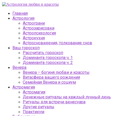
Главная
Астрология
Астрограни
Астрозарисовки
Астропсихология
Астрокухня
Астросновидения, толкование снов
Ваш гороскоп
Рассчитать гороскоп
Доминанта гороскопа ч. 1
Доминанта гороскопа ч. 2
Венера
Венера – богиня любви и красоты
Витасфера вашего рождения
Семейная Венера и социум
Астромагия
Астромагия
Денежные ритуалы на каждый лунный день
Ритуалы для встречи венесуара
Другие ритуалы
Практикум