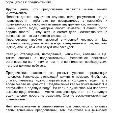
обращаться к предпочтениям.
Другое дело, что предпочтение является очень тонким
инструментом.
Человек должен научиться слушать себя, разумеется, не до
навязчивости, чтобы это не превратилось в паранойю и
привязанность к каким-то туманным внутренним состояниям.
Очень часто люди, которые любят взывать: “Слушай голос
сердца твоего”, – слушают на самом деле неизвестно что (в
основном то, что им хочется слышать).
Предпочтение требует высокой внутренней честности. Наш
организм, тело, душа – они всегда осведомлены о том, что нам
нужно, лучше, чем наш разум или рассудок.
Реакции отвращения, негодования, неприязни, болезни и т.д.
также связаны с предпочтениями. Неприятное состояние
организма сигналит нам о том, что не является необходимым,
чего мы должны избегать.
Предпочтения работают на разных уровнях организации
человека. Например, утопающий кричит о помощи. Чтобы его
спасти, человеку нужно погрузиться в холодную воду. Телу
вроде бы это не нравится. Предпочтение как бы приказывает: “Не
погружайся в ледяную воду”. Но если в душе главным является
высшее предпочтение – мотив спасения другого – то холодную
воду человек просто не замечает. Она не воспринимается как
препятствие.
Чем внимательнее и ответственнее мы относимся к анализу
своих тончайших предпочтений, тем грамотнее мы выбираем