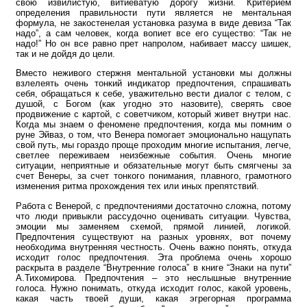
свою извилистую, витиеватую дорогу жизни. Критерием
определения правильности пути является не ментальная
формула, не закостенелая установка разума в виде девиза “Так
надо”, а сам человек, когда вопиет все его существо: “Так не
надо!” Но он все равно прет напролом, набивает массу шишек,
так и не дойдя до цели.
Вместо неживого стержня ментальной установки мы должны
взлелеять очень тонкий индикатор предпочтения, спрашивать
себя, обращаться к себе, уважительно вести диалог с телом, с
душой, с Богом (как угодно это назовите), сверять свое
продвижение с картой, с советчиком, который живет внутри нас.
Когда мы знаем о феномене предпочтения, когда мы помним о
руне Эйваз, о том, что Венера помогает эмоционально нащупать
свой путь, мы гораздо проще проходим многие испытания, легче,
светлее переживаем неизбежные события. Очень многие
ситуации, неприятные и обязательные могут быть смягчены за
счет Венеры, за счет тонкого понимания, плавного, грамотного
изменения ритма прохождения тех или иных препятствий.
Работа с Венерой, с предпочтениями достаточно сложна, потому
что люди привыкли рассудочно оценивать ситуации. Чувства,
эмоции мы заменяем схемой, прямой линией, логикой.
Предпочтения существуют на разных уровнях, вот почему
необходима внутренняя честность. Очень важно понять, откуда
исходит голос предпочтения. Эта проблема очень хорошо
раскрыта в разделе “Внутренние голоса” в книге “Знаки на пути”
А.Тихомирова. Предпочтения – это неслышные внутренние
голоса. Нужно понимать, откуда исходит голос, какой уровень,
какая часть твоей души, какая эгрегорная программа