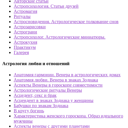
Авторские статьи
Астропсихология. Статьи друзей
Астромагия
Ритуалы
Астросновидения. Астрологическое толкование снов
Астрозарисовки
Астрограни
Астропсихолог. Астрологические миниатюры.
Астрокухня
Практикум
Галерея
Астрология любви и отношений
Анатомия гармонии. Венера в астрологических домах
Анатомия любви. Венера в знаках Зодиака
Аспекты Венеры в гороскопе совместимости
Астрологические ритуалы Венеры
Асцедент, секс и брак
Асцендент в знаках Зодиака у женщины
Бабушки по знакам Зодиака
В кругу богинь
Характеристика женского гороскопа. Образ идеального
мужчины
Аспекты венеры с другими планетами