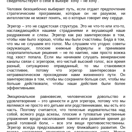
свидетельствуют о себе в выборе “хочу – не хочу”.
Человек безошибочно выбирает путь, если отдает предпочтение
стратегическим программам, которые он ни разумом, ни
интеллектом не может понять, но о которых говорит ему сердце.
Эгрегор – это не садистская структура. Это не что-то или кто-то,
наслаждающийся нашими страданиями и вкушающий наше
раздражение и слезы. Эгрегор как раз заинтересован в том,
чтобы нам было хорошо, чтобы мы были счастливы. Беда в том,
что мы не слушаем его голос. Мы слушаем что угодно: советы
окружающих, плоские книжные формулы и принимаем
скоропалительные решения – не по наитию, нам просто вожжа
под хвост попала. Если мы начинаем слушать венерианские
каналы связи с эгрегором, его чистый высокий голос, все время
разный, ситуационно оправданный, то мы становимся
счастливее, потому что эгрегор заинтересован в
нетравматическом прохождении нами жизненного пути. Он
заинтересован в том, чтобы мы сохранили больше сил, чтобы мы
больше действовали, чтобы наши действия были более
эффективными.
Эмоциональное равновесие, человеческое довольство и
удовлетворение – это ценности и для эгрегора, потому что мы
являемся не просто его детьми или родственниками, мы есть его
часть. Поэтому считается, что телесные издевательства над
собой, всякого рода аскезы, плоские и туповатые умственные
упражнения вроде насилования памяти или развития зрения до
дикой головной боли, – все эти вещи противоестественны.
Эгрегор всегда предсказывает зону ближайшего развития. Он
всегда наставляет относительно следующего шага. Нужно