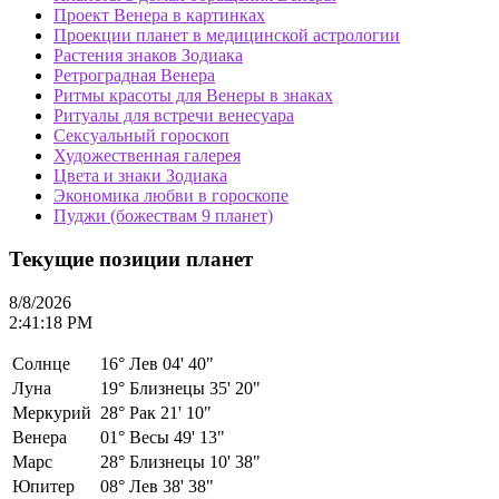
Проект Венера в картинках
Проекции планет в медицинской астрологии
Растения знаков Зодиака
Ретроградная Венера
Ритмы красоты для Венеры в знаках
Ритуалы для встречи венесуара
Сексуальный гороскоп
Художественная галерея
Цвета и знаки Зодиака
Экономика любви в гороскопе
Пуджи (божествам 9 планет)
Текущие позиции планет
8/8/2026
2:41:18 PM
Солнце
16°
Лев 04' 40"
Луна
19°
Близнецы 35' 20"
Меркурий
28°
Рак 21' 10"
Венера
01°
Весы 49' 13"
Марс
28°
Близнецы 10' 38"
Юпитер
08°
Лев 38' 38"