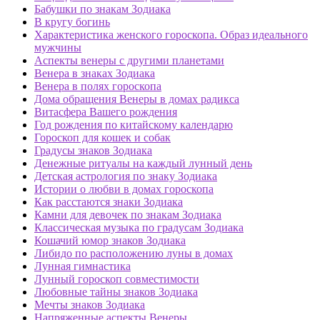
Бабушки по знакам Зодиака
В кругу богинь
Характеристика женского гороскопа. Образ идеального
мужчины
Аспекты венеры с другими планетами
Венера в знаках Зодиака
Венера в полях гороскопа
Дома обращения Венеры в домах радикса
Витасфера Вашего рождения
Год рождения по китайскому календарю
Гороскоп для кошек и собак
Градусы знаков Зодиака
Денежные ритуалы на каждый лунный день
Детская астрология по знаку Зодиака
Истории о любви в домах гороскопа
Как расстаются знаки Зодиака
Камни для девочек по знакам Зодиака
Классическая музыка по градусам Зодиака
Кошачий юмор знаков Зодиака
Либидо по расположению луны в домах
Лунная гимнастика
Лунный гороскоп совместимости
Любовные тайны знаков Зодиака
Мечты знаков Зодиака
Напряженные аспекты Венеры