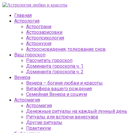
Главная
Астрология
Астрограни
Астрозарисовки
Астропсихология
Астрокухня
Астросновидения, толкование снов
Ваш гороскоп
Рассчитать гороскоп
Доминанта гороскопа ч. 1
Доминанта гороскопа ч. 2
Венера
Венера – богиня любви и красоты
Витасфера вашего рождения
Семейная Венера и социум
Астромагия
Астромагия
Денежные ритуалы на каждый лунный день
Ритуалы для встречи венесуара
Другие ритуалы
Практикум