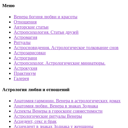
Меню
Венера богиня любви и красоты
Отношения
Авторские статьи
Астропсихология. Статьи друзей
Астромагия
Ритуалы
Астросновидения. Астрологическое толкование снов
Астрозарисовки
Астрограни
Астропсихолог. Астрологические миниатюры.
Астрокухня
Практикум
Галерея
Астрология любви и отношений
Анатомия гармонии. Венера в астрологических домах
Анатомия любви. Венера в знаках Зодиака
Аспекты Венеры в гороскопе совместимости
Астрологические ритуалы Венеры
Асцедент, секс и брак
Асцендент в знаках Зодиака у женщины