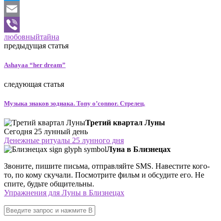
Twitter
Email
любовный
тайна
Viber
предыдущая статья
Ashayaa “her dream”
следующая статья
Музыка знаков зодиака. Tony o’connor. Стрелец.
Третий квартал Луны
Сегодня 25 лунный день
Денежные ритуалы 25 лунного дня
Луна в Близнецах
Звоните, пишите письма, отправляйте SMS. Навестите кого-
то, по кому скучали. Посмотрите фильм и обсудите его. Не
спите, будьте общительны.
Упражнения для Луны в Близнецах