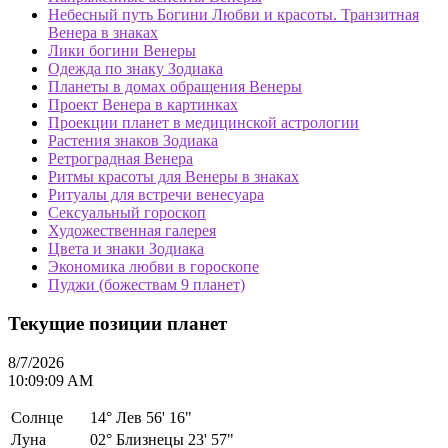
Небесный путь Богини Любви и красоты. Транзитная
Венера в знаках
Лики богини Венеры
Одежда по знаку Зодиака
Планеты в домах обращения Венеры
Проект Венера в картинках
Проекции планет в медицинской астрологии
Растения знаков Зодиака
Ретроградная Венера
Ритмы красоты для Венеры в знаках
Ритуалы для встречи венесуара
Сексуальный гороскоп
Художественная галерея
Цвета и знаки Зодиака
Экономика любви в гороскопе
Пуджи (божествам 9 планет)
Текущие позиции планет
8/7/2026
10:09:09 AM
Солнце
14°
Лев 56' 16"
Луна
02°
Близнецы 23' 57"