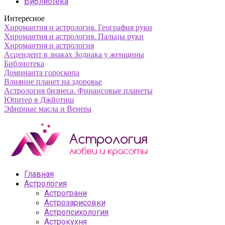
Библиотека
Интересное
Хиромантия и астрология. География руки
Хиромантия и астрология. Пальцы руки
Хиромантия и астрология
Асцендент в знаках Зодиака у женщины
Библиотека
Доминанта гороскопа
Влияние планет на здоровье
Астрология бизнеса. Финансовые планеты
Юпитер в Джйотиш
Эфирные масла и Венера
Главная
Астрология
Астрограни
Астрозарисовки
Астропсихология
Астрокухня