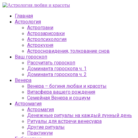
Главная
Астрология
Астрограни
Астрозарисовки
Астропсихология
Астрокухня
Астросновидения, толкование снов
Ваш гороскоп
Рассчитать гороскоп
Доминанта гороскопа ч. 1
Доминанта гороскопа ч. 2
Венера
Венера – богиня любви и красоты
Витасфера вашего рождения
Семейная Венера и социум
Астромагия
Астромагия
Денежные ритуалы на каждый лунный день
Ритуалы для встречи венесуара
Другие ритуалы
Практикум