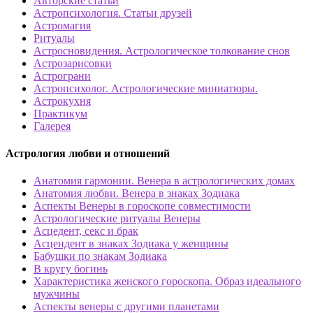
Авторские статьи
Астропсихология. Статьи друзей
Астромагия
Ритуалы
Астросновидения. Астрологическое толкование снов
Астрозарисовки
Астрограни
Астропсихолог. Астрологические миниатюры.
Астрокухня
Практикум
Галерея
Астрология любви и отношений
Анатомия гармонии. Венера в астрологических домах
Анатомия любви. Венера в знаках Зодиака
Аспекты Венеры в гороскопе совместимости
Астрологические ритуалы Венеры
Асцедент, секс и брак
Асцендент в знаках Зодиака у женщины
Бабушки по знакам Зодиака
В кругу богинь
Характеристика женского гороскопа. Образ идеального
мужчины
Аспекты венеры с другими планетами