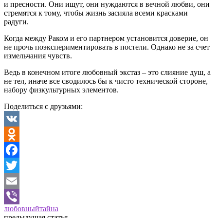
и пресности. Они ищут, они нуждаются в вечной любви, они
стремятся к тому, чтобы жизнь засияла всеми красками
радуги.
Когда между Раком и его партнером установится доверие, он
не прочь поэкспериментировать в постели. Однако не за счет
измельчания чувств.
Ведь в конечном итоге любовный экстаз – это слияние душ, а
не тел, иначе все сводилось бы к чисто технической стороне,
набору физкультурных элементов.
Поделиться с друзьями:
VK
Odnoklassniki
Facebook
Twitter
Email
любовный
тайна
Viber
предыдущая статья