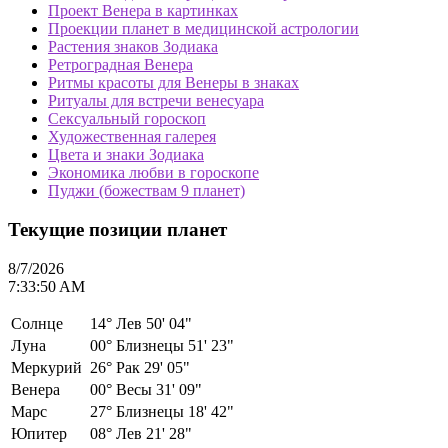
Проект Венера в картинках
Проекции планет в медицинской астрологии
Растения знаков Зодиака
Ретроградная Венера
Ритмы красоты для Венеры в знаках
Ритуалы для встречи венесуара
Сексуальный гороскоп
Художественная галерея
Цвета и знаки Зодиака
Экономика любви в гороскопе
Пуджи (божествам 9 планет)
Текущие позиции планет
8/7/2026
7:33:50 AM
Солнце
14°
Лев 50' 04"
Луна
00°
Близнецы 51' 23"
Меркурий
26°
Рак 29' 05"
Венера
00°
Весы 31' 09"
Марс
27°
Близнецы 18' 42"
Юпитер
08°
Лев 21' 28"