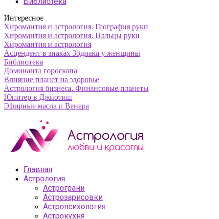
Библиотека
Интересное
Хиромантия и астрология. География руки
Хиромантия и астрология. Пальцы руки
Хиромантия и астрология
Асцендент в знаках Зодиака у женщины
Библиотека
Доминанта гороскопа
Влияние планет на здоровье
Астрология бизнеса. Финансовые планеты
Юпитер в Джйотиш
Эфирные масла и Венера
Главная
Астрология
Астрограни
Астрозарисовки
Астропсихология
Астрокухня