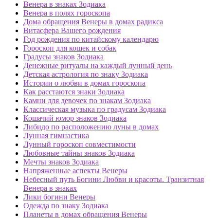
Венера в знаках Зодиака
Венера в полях гороскопа
Дома обращения Венеры в домах радикса
Витасфера Вашего рождения
Год рождения по китайскому календарю
Гороскоп для кошек и собак
Градусы знаков Зодиака
Денежные ритуалы на каждый лунный день
Детская астрология по знаку Зодиака
Истории о любви в домах гороскопа
Как расстаются знаки Зодиака
Камни для девочек по знакам Зодиака
Классическая музыка по градусам Зодиака
Кошачий юмор знаков Зодиака
Либидо по расположению луны в домах
Лунная гимнастика
Лунный гороскоп совместимости
Любовные тайны знаков Зодиака
Мечты знаков Зодиака
Напряженные аспекты Венеры
Небесный путь Богини Любви и красоты. Транзитная
Венера в знаках
Лики богини Венеры
Одежда по знаку Зодиака
Планеты в домах обращения Венеры