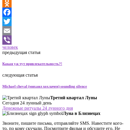
VK
Odnoklassniki
Facebook
Twitter
Email
человек
Viber
предыдущая статья
Какая уж тут привлекательность?!
следующая статья
Michael cheval (михаил хохлачев) sounding silence
Третий квартал Луны
Сегодня 24 лунный день
Денежные ритуалы 24 лунного дня
Луна в Близнецах
Звоните, пишите письма, отправляйте SMS. Навестите кого-
то, по кому скучали. Посмотрите фильм и обсудите его. Не