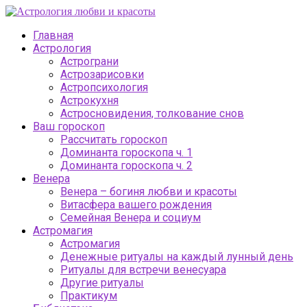
Главная
Астрология
Астрограни
Астрозарисовки
Астропсихология
Астрокухня
Астросновидения, толкование снов
Ваш гороскоп
Рассчитать гороскоп
Доминанта гороскопа ч. 1
Доминанта гороскопа ч. 2
Венера
Венера – богиня любви и красоты
Витасфера вашего рождения
Семейная Венера и социум
Астромагия
Астромагия
Денежные ритуалы на каждый лунный день
Ритуалы для встречи венесуара
Другие ритуалы
Практикум