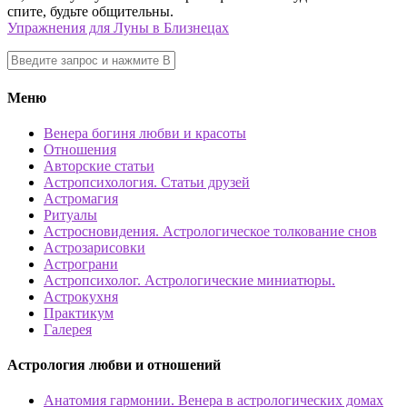
спите, будьте общительны.
Упражнения для Луны в Близнецах
Меню
Венера богиня любви и красоты
Отношения
Авторские статьи
Астропсихология. Статьи друзей
Астромагия
Ритуалы
Астросновидения. Астрологическое толкование снов
Астрозарисовки
Астрограни
Астропсихолог. Астрологические миниатюры.
Астрокухня
Практикум
Галерея
Астрология любви и отношений
Анатомия гармонии. Венера в астрологических домах