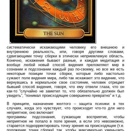
систематически искажающими человеку его внешнюю и
внутреннюю реальность, или, говоря другими словами,
сдвигающими точку сборки в этически неприемлемую область.
Конечно, искажения бывают разные, и каждая медитация и
вообще любой новый способ видения преломляют мир в
сознании и подсознании каждый раз по-своему, но все же есть
некоторые позиции точки сборки, которые либо настолько
сужают поле видения мира, либо так искажают это видение, что
вернувшись в нормальное свое состояние, человек отрицает
бывший способ видения, говоря, что ему отвели глаза, что он
как-то “случайно не заметил то, что обязательно должен был
увидеть”, “понимал происходящее совершенно превратно” и т.д.
В принципе, назначение желтого – защита психики: в тех
случаях, когда эго чувствует, что происходит что-то для него
неприятное, оно включает
программы подсознания, сужающие восприятие, чтобы
неприятное не попало в поле зрения, а если это невозможно,
старается подкорректировать точку зрения на происходящее (т.е.
положение точки сборки) так, чтобы максимально уменьшить