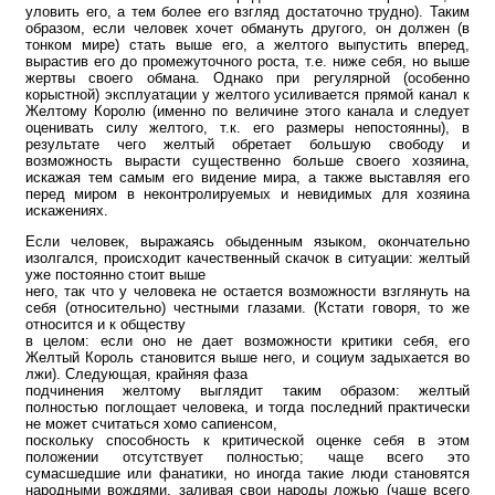
уловить его, а тем более его взгляд достаточно трудно). Таким
образом, если человек хочет обмануть другого, он должен (в
тонком мире) стать выше его, а желтого выпустить вперед,
вырастив его до промежуточного роста, т.е. ниже себя, но выше
жертвы своего обмана. Однако при регулярной (особенно
корыстной) эксплуатации у желтого усиливается прямой канал к
Желтому Королю (именно по величине этого канала и следует
оценивать силу желтого, т.к. его размеры непостоянны), в
результате чего желтый обретает большую свободу и
возможность вырасти существенно больше своего хозяина,
искажая тем самым его видение мира, а также выставляя его
перед миром в неконтролируемых и невидимых для хозяина
искажениях.
Если человек, выражаясь обыденным языком, окончательно
изолгался, происходит качественный скачок в ситуации: желтый
уже постоянно стоит выше
него, так что у человека не остается возможности взглянуть на
себя (относительно) честными глазами. (Кстати говоря, то же
относится и к обществу
в целом: если оно не дает возможности критики себя, его
Желтый Король становится выше него, и социум задыхается во
лжи). Следующая, крайняя фаза
подчинения желтому выглядит таким образом: желтый
полностью поглощает человека, и тогда последний практически
не может считаться хомо сапиенсом,
поскольку способность к критической оценке себя в этом
положении отсутствует полностью; чаще всего это
сумасшедшие или фанатики, но иногда такие люди становятся
народными вождями, заливая свои народы ложью (чаще всего