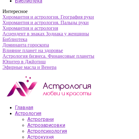
Библиотека
Интересное
Хиромантия и астрология. География руки
Хиромантия и астрология. Пальцы руки
Хиромантия и астрология
Асцендент в знаках Зодиака у женщины
Библиотека
Доминанта гороскопа
Влияние планет на здоровье
Астрология бизнеса. Финансовые планеты
Юпитер в Джйотиш
Эфирные масла и Венера
Главная
Астрология
Астрограни
Астрозарисовки
Астропсихология
Астрокухня