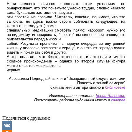
Если человек начинает следовать этим указаниям, он
обнаруживает, что это почему-то ужасно трудно, словно какая-то
сила буквально заставляет нарушать
эти простейшие правила. Читатель, конечно, понимает, что это
за сила, но здесь важно строго соблюдать следующее: на
желтого не следует (кроме
специальных медитаций) смотреть прямо; наоборот, нужно его
по-видимому игнорировать, “просто” выполняя свои очевидные
обязательства перед миром и
собой. Результат проявится, в первую очередь, во внутренней
жизни: у человека раскроется сердце, и он станет гораздо лучше
видеть и понимать себя и других.
Автор полагает, что безответственность и алкоголизм имеют
сходное происхождение – однако во втором случае фигура
желтого часто смешивается с
черным.
Авессалом Подводный из книги “Возвращенный оккультизм, или
Повесть о тонкой семерке”
скачать книги автора можно в
библиотеке
Иллюстрация к статье:
Борис Валеджио
Посмотреть работы художника можно в
галерее
Поделиться с друзьями: