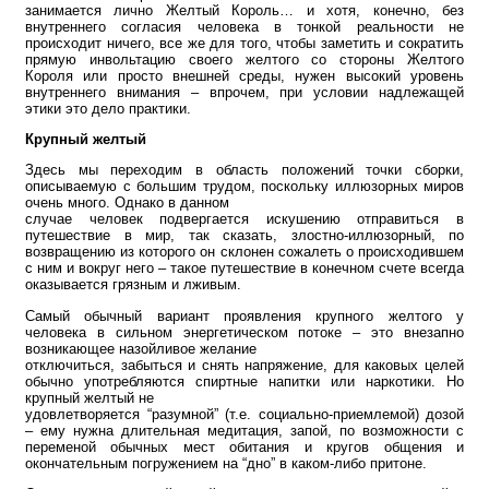
занимается лично Желтый Король… и хотя, конечно, без
внутреннего согласия человека в тонкой реальности не
происходит ничего, все же для того, чтобы заметить и сократить
прямую инвольтацию своего желтого со стороны Желтого
Короля или просто внешней среды, нужен высокий уровень
внутреннего внимания – впрочем, при условии надлежащей
этики это дело практики.
Крупный желтый
Здесь мы переходим в область положений точки сборки,
описываемую с большим трудом, поскольку иллюзорных миров
очень много. Однако в данном
случае человек подвергается искушению отправиться в
путешествие в мир, так сказать, злостно-иллюзорный, по
возвращению из которого он склонен сожалеть о происходившем
с ним и вокруг него – такое путешествие в конечном счете всегда
оказывается грязным и лживым.
Самый обычный вариант проявления крупного желтого у
человека в сильном энергетическом потоке – это внезапно
возникающее назойливое желание
отключиться, забыться и снять напряжение, для каковых целей
обычно употребляются спиртные напитки или наркотики. Но
крупный желтый не
удовлетворяется “разумной” (т.е. социально-приемлемой) дозой
– ему нужна длительная медитация, запой, по возможности с
переменой обычных мест обитания и кругов общения и
окончательным погружением на “дно” в каком-либо притоне.