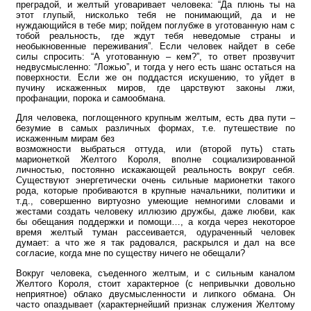
преградой, и желтый уговаривает человека: “Да плюнь ты на
этот глупый, нисколько тебя не понимающий, да и не
нуждающийся в тебе мир; пойдем поглубже в уготованную нам с
тобой реальность, где ждут тебя неведомые страны и
необыкновенные переживания”. Если человек найдет в себе
силы спросить: “А уготованную – кем?”, то ответ прозвучит
недвусмысленно: “Ложью”, и тогда у него есть шанс остаться на
поверхности. Если же он поддастся искушению, то уйдет в
пучину искаженных миров, где царствуют законы лжи,
профанации, порока и самообмана.
Для человека, поглощенного крупным желтым, есть два пути –
безумие в самых различных формах, т.е. путешествие по
искаженным мирам без
возможности выбраться оттуда, или (второй путь) стать
марионеткой Желтого Короля, вполне социализированной
личностью, постоянно искажающей реальность вокруг себя.
Существуют энергетически очень сильные марионетки такого
рода, которые пробиваются в крупные начальники, политики и
т.д., совершенно виртуозно умеющие немногими словами и
жестами создать человеку иллюзию дружбы, даже любви, как
бы обещания поддержки и помощи…, а когда через некоторое
время желтый туман рассеивается, одураченный человек
думает: а что же я так радовался, раскрылся и дал на все
согласие, когда мне по существу ничего не обещали?
Вокруг человека, съеденного желтым, и с сильным каналом
Желтого Короля, стоит характерное (с непривычки довольно
неприятное) облако двусмысленности и липкого обмана. Он
часто опаздывает (характернейший признак служения Желтому