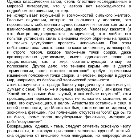
Однако классический запой, столь блестяще исследованный в
мировой литературе, что у автора нет необходимости в
подробном его описании, отнюдь
не исчерпывает искушений и возможностей сильного желтого.
Главные ощущения, которые он вызывает у человека, это
нереальность собственного существования и потеря контакта и
взаимопонимания с окружающим миром. Человеку кажется (и
это быстро подтверждается эмпирически), что любые его
попытки установить связь с внешним миром обречены на провал
и только усугубляют пропасть непонимания. При этом
собственная реальность вовсе не кажется человеку иллюзорной,
и строго говоря, каждое положение точки сборки, даже
кратковременно достижимое, имеет одинаковое право на
существование, как и мир, соответствующий этому ее
положению. Другое дело, что течение кармы или, в другой
терминологии, воля высоких эгрегоров* требует временами
изменения положения точки сборки, и человек, перейдя в другой
мир, например, из безбожной хаотической реальности
атеиста-научника в гораздо более упорядоченную религиозную,
думает о себе: “И как же я раньше заблуждался!”, или даже так:
“Какой же я раньше был глупый, и как сейчас поумнел!”, хотя
происшедшая перемена коснулась не только его сознания, но и
мира, его окружающего, в целом. Атеисты же остались у себя, в
своей реальности, где Маркс как был, так и является идолом, а
экономика фетишем, при полнейшем отсутствии “бога” где бы то
ни было, кроме голов полубезумных фанатиков, именующих
себя “верующими”.
Возвращаясь, однако, к теме, следует отметить основную черту
реальности, в которую приглашает человека крупный желтый:
она отделена от внешнего мира невидимой, но непреодолимой