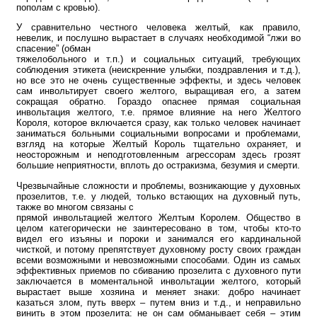
пополам с кровью).
У сравнительно честного человека желтый, как правило,
невелик, и послушно вырастает в случаях необходимой “лжи во
спасение” (обман
тяжелобольного и т.п.) и социальных ситуаций, требующих
соблюдения этикета (неискренние улыбки, поздравления и т.д.),
но все это не очень существенные эффекты, и здесь человек
сам инвольтирует своего желтого, выращивая его, а затем
сокращая обратно. Гораздо опаснее прямая социальная
инвольтация желтого, т.е. прямое влияние на него Желтого
Короля, которое включается сразу, как только человек начинает
заниматься больными социальными вопросами и проблемами,
взгляд на которые Желтый Король тщательно охраняет, и
неосторожным и неподготовленным агрессорам здесь грозят
большие неприятности, вплоть до остракизма, безумия и смерти.
Чрезвычайные сложности и проблемы, возникающие у духовных
прозелитов, т.е. у людей, только встающих на духовный путь,
также во многом связаны с
прямой инвольтацией желтого Желтым Королем. Общество в
целом категорически не заинтересовано в том, чтобы кто-то
видел его изъяны и пороки и занимался его кардинальной
чисткой, и потому препятствует духовному росту своих граждан
всеми возможными и невозможными способами. Один из самых
эффективных приемов по сбиванию прозелита с духовного пути
заключается в моментальной инвольтации желтого, который
вырастает выше хозяина и меняет знаки: добро начинает
казаться злом, путь вверх – путем вниз и т.д., и неправильно
винить в этом прозелита: не он сам обманывает себя – этим