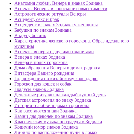
Анатомия любви. Венера в знаках Зодиака
Аспекты Венеры в гороскопе совместимости
Астрологические ритуалы Венеры
Асцедент, секс и брак
Асцендент в знаках Зодиака у женщины
Бабушки по знакам Зодиака
В кругу богинь
Характеристика женского гороскопа. Образ идеального
мужчины
Аспекты венеры с другими планетами
Венера в знаках Зодиака
Венера в полях гороскопа
Дома обращения Венеры в домах радикса
Витасфера Вашего рождения
Год рождения по китайскому календарю
Гороскоп для кошек и собак
Градусы знаков Зодиака
Денежные ритуалы на каждый лунный день
Детская астрология по знаку Зодиака
Истории о любви в домах гороскопа
Как расстаются знаки Зодиака
Камни для девочек по знакам Зодиака
Классическая музыка по градусам Зодиака
Кошачий юмор знаков Зодиака
Либидо по расположению луны в домах