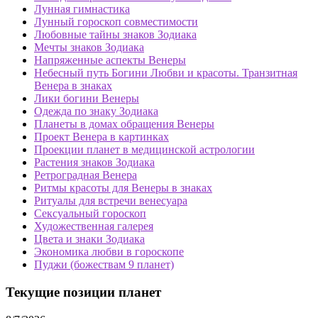
Лунная гимнастика
Лунный гороскоп совместимости
Любовные тайны знаков Зодиака
Мечты знаков Зодиака
Напряженные аспекты Венеры
Небесный путь Богини Любви и красоты. Транзитная
Венера в знаках
Лики богини Венеры
Одежда по знаку Зодиака
Планеты в домах обращения Венеры
Проект Венера в картинках
Проекции планет в медицинской астрологии
Растения знаков Зодиака
Ретроградная Венера
Ритмы красоты для Венеры в знаках
Ритуалы для встречи венесуара
Сексуальный гороскоп
Художественная галерея
Цвета и знаки Зодиака
Экономика любви в гороскопе
Пуджи (божествам 9 планет)
Текущие позиции планет