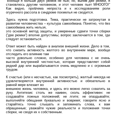
“Вообще я больше двух рюмок не пью; но, выпив две рюмки, я
становлюсь другим человеком, и этот человек пьет МНООГО!”
Как видно, проблема непроста и к исследованиям роли
огуречного рассола в синдроме похмелья не сводится.
Здесь нужна подготовка. Тема, практически не затронутая в
развитии человечества – культура самообмана. Понятно, что без
самообмана жить нельзя,
это основной метод защиты, и умеренные сдвиги точки сборки
(“две рюмки”) вполне допустимы; вопрос заключается в том, где
следует остановиться.
Ответ может быть найден в анализе внешней жизни. Дело в том,
что снизить активность желтого во внутреннем мире, вообще
отследить его влияние там
часто довольно сложно, особенно для человека с не очень
высокой внутренней честностью, которая представляет собой
редкий дар или вырабатывается очень медленно и с огромным
трудом.
К счастью (или к несчастью, как посмотреть), желтый никогда не
удовлетворяется внутренней активностью и обязательно в
равной мере влезает во
внешнюю жизнь человека, и здесь его можно легко схватить за
руку. Антитезис столь же наивен, сколь эффективен: не
создавайте ложных положений; не лгите; не опаздывайте;
выполняйте обещания буквально и вовремя; говорите ясно и
старайтесь точно слышать и запоминать слова, к вам
обращенные; уважайте чужие реальности и положения точки
сборки, не сводя их к собственным.