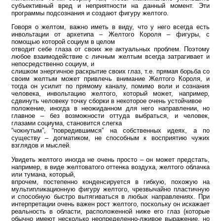
субъективный вред и неприятности на данный момент. Эти
программы подсознания и создают фигуру желтого.
Говоря о желтом, важно иметь в виду, что у него всегда есть
инвольтации от архетипа – Желтого Короля – фигуры, с
помощью которой социум в целом
отводит себе глаза от своих же актуальных проблем. Поэтому
любое взаимодействие с личным желтым всегда затрагивает и
непосредственно социум, и
слишком энергичное раскрытие своих глаз, т.е. прямая борьба со
своим желтым может привлечь внимание Желтого Короля, и
тогда он усилит по прямому каналу, помимо воли и сознания
человека, инвольтацию желтого, который может, например,
сдвинуть человеку точку сборки в некоторое очень устойчивое
положение, иногда в неожиданном для него направлении, но
главное – без возможности оттуда выбраться, и человек,
глазами социума, становится слегка
“чокнутым”, “повредившимся” на собственных идеях, а по
существу – догматиком, не способным к восприятию чужих
взглядов и мыслей.
Увидеть желтого иногда не очень просто – он может предстать,
например, в виде желтоватого оттенка воздуха, желтого облачка
или тумана, который,
впрочем, постепенно конденсируется в гибкую, похожую на
мультипликационную фигуру желтого, чрезвычайно пластичную
и способную быстро вытягиваться в любых направлениях. При
интерпретации очень важен рост желтого, поскольку он искажает
реальность в области, расположенной ниже его глаз (которые
обычно имеют несколько неопределенно-лживое выражение, но