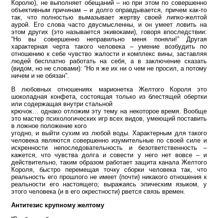
Королю), не выполняет обещаний – но при этом по совершенно
объективным причинам – и долго оправдывается, причем как-то
так, что полностью вымазывает жертву своей липко-желтой
аурой. Его слова часто двусмысленны, и он умеет ловить на
этом других (это называется экивоками), говоря впоследствии:
“Но вы совершенно неправильно меня поняли!” Другая
характерная черта такого человека – умение возбудить по
отношению к себе чувство жалости и комплекс вины, заставляя
людей бесплатно работать на себя, а в заключение сказать
(видом, но не словами): “Но я же их ни о чем не просил, а потому
ничем и не обязан”.
В любовных отношениях марионетка Желтого Короля это
шоколадная конфета, состоящая только из блестящей обертки
или содержащая внутри стальной
крючок… однако отложим эту тему на некоторое время. Вообще
это мастер психологических игр всех видов, умеющий поставить
в ложное положение кого
угодно, и выйти сухим из любой воды. Характерным для такого
человека являются совершенно изумительные по своей силе и
искренности непоследовательность и безответственность –
кажется, что чувства долга и совести у него нет вовсе – и
действительно, таким образом работает защита канала Желтого
Короля, быстро перемещая точку сборки человека так, что
реальность его прошлого не имеет (почти) никакого отношения к
реальности его настоящего; выражаясь эпическим языком, у
этого человека (и в его окрестности) рвется связь времен.
Антитезис крупному желтому