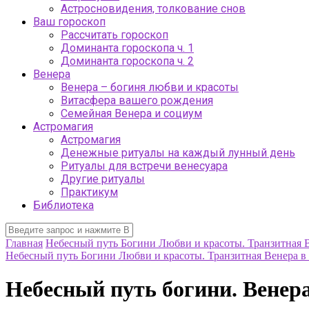
Астросновидения, толкование снов
Ваш гороскоп
Рассчитать гороскоп
Доминанта гороскопа ч. 1
Доминанта гороскопа ч. 2
Венера
Венера – богиня любви и красоты
Витасфера вашего рождения
Семейная Венера и социум
Астромагия
Астромагия
Денежные ритуалы на каждый лунный день
Ритуалы для встречи венесуара
Другие ритуалы
Практикум
Библиотека
Главная
Небесный путь Богини Любви и красоты. Транзитная В
Небесный путь Богини Любви и красоты. Транзитная Венера в 
Небесный путь богини. Венера