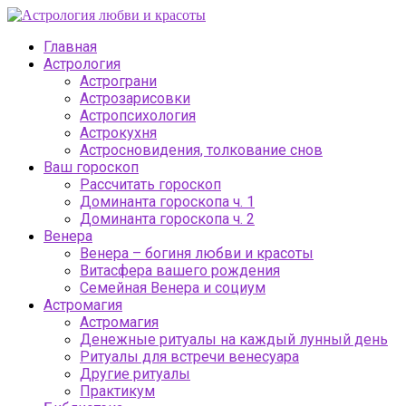
Главная
Астрология
Астрограни
Астрозарисовки
Астропсихология
Астрокухня
Астросновидения, толкование снов
Ваш гороскоп
Рассчитать гороскоп
Доминанта гороскопа ч. 1
Доминанта гороскопа ч. 2
Венера
Венера – богиня любви и красоты
Витасфера вашего рождения
Семейная Венера и социум
Астромагия
Астромагия
Денежные ритуалы на каждый лунный день
Ритуалы для встречи венесуара
Другие ритуалы
Практикум