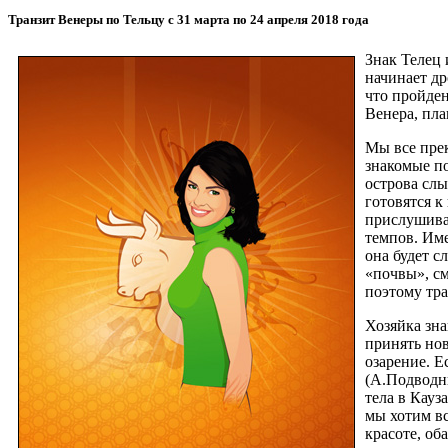
Транзит Венеры по Тельцу с 31 марта по 24 апреля 2018 года
Знак Телец
начинает др
что пройден
Венера, пла
Мы все прек
знакомые по
острова слы
готовятся к
прислушиват
темпов. Име
она будет 
«почвы», см
поэтому тра
Хозяйка зна
принять нов
озарение. 
(А.Подводны
тела в Кауз
мы хотим вс
красоте, об