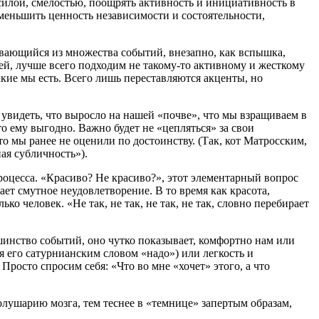
силой, смелостью, поощрять активность и инициативность в
меньшить ценность независимости и состоятельности,
ывающийся из множества событий, внезапно, как вспышка,
ей, лучше всего подходим не такому-то активному и жесткому
кие мы есть. Всего лишь переставляются акценты, но
 увидеть, что выросло на нашей «почве», что мы взращиваем в
о ему выгодно. Важно будет не «цепляться» за свои
то мы ранее не оценили по достоинству. (Так, кот Матросским,
ая субличность»).
оцесса. «Красиво? Не красиво?», этот элементарный вопрос
ает смутное неудовлетворение. В то время как красота,
 человек. «Не так, не так, не так, не так, словно перебирает
инство событий, оно чутко показывает, комфортно нам или
я его сатурнианским словом «надо») или легкость и
Просто спросим себя: «Что во мне «хочет» этого, а что
олушарию мозга, тем теснее в «темнице» запертым образам,