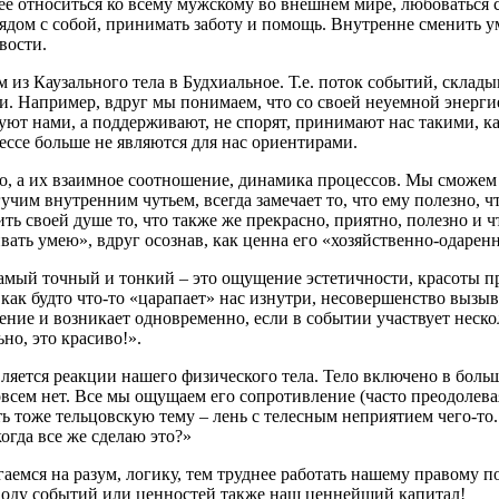
е относиться ко всему мужскому во внешнем мире, любоваться 
дом с собой, принимать заботу и помощь. Внутренне сменить у
вости.
из Каузального тела в Будхиальное. Т.е. поток событий, склад
и. Например, вдруг мы понимаем, что со своей неуемной энерги
ют нами, а поддерживают, не спорят, принимают нас такими, ка
ессе больше не являются для нас ориентирами.
го, а их взаимное соотношение, динамика процессов. Мы сможем
им внутренним чутьем, всегда замечает то, что ему полезно, чт
ть своей душе то, что также же прекрасно, приятно, полезно и ч
ать умею», вдруг осознав, как ценна его «хозяйственно-одаренн
амый точный и тонкий – это ощущение эстетичности, красоты пр
как будто что-то «царапает» нас изнутри, несовершенство вызыв
е и возникает одновременно, если в событии участвует несколько
но, это красиво!».
ется реакции нашего физического тела. Тело включено в больш
совсем нет. Все мы ощущаем его сопротивление (часто преодолева
ь тоже тельцовскую тему – лень с телесным неприятием чего-то. 
когда все же сделаю это?»
емся на разум, логику, тем труднее работать нашему правому п
оду событий или ценностей также наш ценнейший капитал!