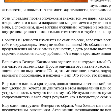
внимательне
мужчинах ря
активности, и повысить значимость адаптивности, восприимчи
Уран управляет противоположным знаком той же пары, каналом 
открывает нам в каком направлении мы двигаемся и успешно л
мачо, а спокойным, даже мягким мужчинам, которые не команду
внутренняя ценность тоже сильно изменяется и «кубики» на пр
События и Ценности изменятся не сами по себе, вероятнее все
себе и окружающих. Телец не любит вспышек! Но обладает могуч
представления об этих самых ценностях, а дать реально высвети
скромно наклонив голову, добавил: «А я еще и крестиком вышив
Вернемся к Венере. Какими она одаряет нас инструментами? С
мы часто не задаем даже. Просто ощущаем отсутствие красоты, 
«щелкает» по выражению Юнга, это мгновенное, кстати, ощущени
варианты подсознание, и наконец – Так! Это точно, это правиль
Еще одним важным критерием, дополняющим эстетический, явля
нет, удобно ли, хочется ли двигаться в этом направлении или 
устремленность к чему-то (или кому-то). Не нужно только путат
сопротивляется? Каков будет результат, как я почувствую себя, 
Еще один инструмент Венеры это образы. Чем больше мы полага
предчувствиям, ощущениям. Ассоциации, возникающие по пов