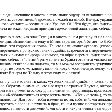
 и люди, имеющие планеты в этом знаке ощущают витающее в во
ожать, совсем мелкой дрожью, похожей на озноб. Венера, управит
ного контакта – соединения с Ураном.
Ой! Что будет, что будет –
нета иньская, несущая принцип гармоничной адаптации, сейчас б
расно знаем, как знак Телец и планеты в нем реагируют на ново
зиции. Вспомним легенду о Минотавре, который бегает по Лабир
шать эти содрогания почвы. Те, кто не внимают «угрозе» (слове
 переменам, пропускают знаки судьбы, встречаются с переменами
ься к ритмам природы и космоса, то образ перемен будет похож 
нно сейчас, 84 летний ритм планеты Урана готовится «вспахат
слишком «тяжелой на подъем», то мы можем воспринять грядущие
огут не только «откликнуться» на новую космическую весну, «о
нзит Венеры по Тельцу в этом году так важен!
ка, лучше нас знает в каких «уголках нашей судьбы» «почвы» лег
ое. Обратим внимание, что нас ждет не транзит Плутона, котор
Если мы примем за основу для понимания предстоящих процессо
й «Каббалистическая астрология» часть 1 «Тонкие тела»), то м
альное. Т.е. Для того, чтобы изменить поток событий, мы должн
третить любовь и вступить в брак, то нам нужно постараться п
аянию, плавности движений, мягкости и некритичности взглядов,