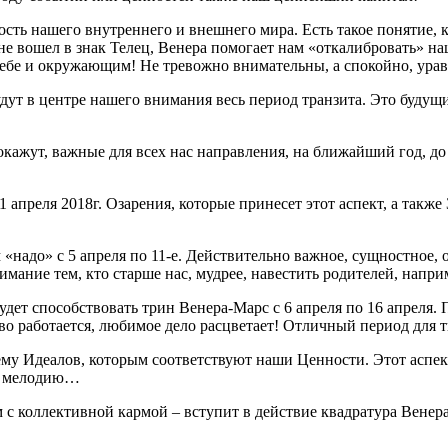
ть нашего внутреннего и внешнего мира. Есть такое понятие, к
не вошел в знак Телец, Венера помогает нам «откалибровать» н
 себе и окружающим! Не тревожно внимательны, а спокойно, ур
удут в центре нашего внимания весь период транзита. Это буду
кажут, важные для всех нас направления, на ближайший год, до 
1 апреля 2018г. Озарения, которые принесет этот аспект, а так
надо» с 5 апреля по 11-е. Действительно важное, сущностное, о
имание тем, кто старше нас, мудрее, навестить родителей, напри
удет способствовать трин Венера-Марс с 6 апреля по 16 апрел
во работается, любимое дело расцветает! Отличный период для т
тему Идеалов, которым соответствуют наши Ценности. Этот аспек
ее мелодию…
с коллективной кармой – вступит в действие квадратура Венера-