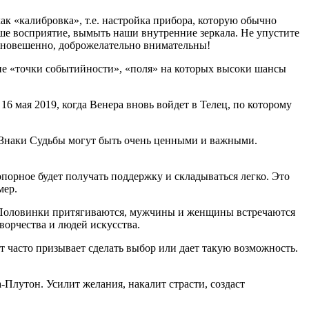
ак «калибровка», т.е. настройка прибора, которую обычно
аше восприятие, вымыть наши внутренние зеркала. Не упустите
авновешенно, доброжелательно внимательны!
щие «точки событийности», «поля» на которых высоки шансы
16 мая 2019, когда Венера вновь войдет в Телец, по которому
же Знаки Судьбы могут быть очень ценными и важными.
порное будет получать поддержку и складываться легко. Это
мер.
я. Половинки притягиваются, мужчины и женщины встречаются
ворчества и людей искусства.
т часто призывает сделать выбор или дает такую возможность.
Плутон. Усилит желания, накалит страсти, создаст