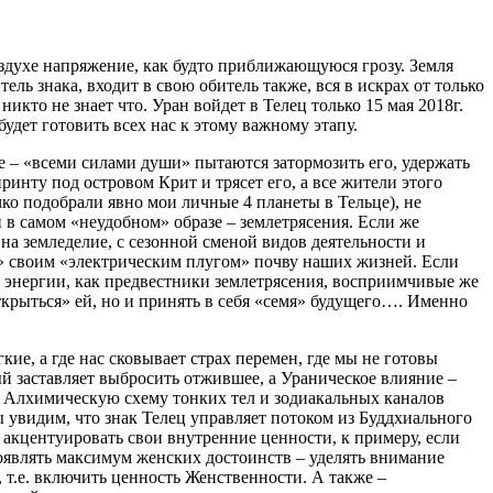
здухе напряжение, как будто приближающуюся грозу. Земля
ель знака, входит в свою обитель также, вся в искрах от только
 никто не знает что. Уран войдет в Телец только 15 мая 2018г.
удет готовить всех нас к этому важному этапу.
е – «всеми силами души» пытаются затормозить его, удержать
инту под островом Крит и трясет его, а все жители этого
чко подобрали явно мои личные 4 планеты в Тельце), не
 в самом «неудобном» образе – землетрясения. Если же
на земледелие, с сезонной сменой видов деятельности и
ь» своим «электрическим плугом» почву наших жизней. Если
 энергии, как предвестники землетрясения, восприимчивые же
ткрыться» ей, но и принять в себя «семя» будущего…. Именно
кие, а где нас сковывает страх перемен, где мы не готовы
ый заставляет выбросить отжившее, а Ураническое влияние –
в Алхимическую схему тонких тел и зодиакальных каналов
ы увидим, что знак Телец управляет потоком из Буддхиального
ы акцентуировать свои внутренние ценности, к примеру, если
роявлять максимум женских достоинств – уделять внимание
 т.е. включить ценность Женственности. А также –