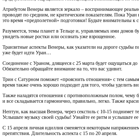
Атрибутом Венеры является зеркало – воспринимающее реальнос
проводят по средним, не критическим показателям. Пока Уран 
это время «предполетной» подготовки! Будьте внимательны к
Разумеется, темы планет в Тельце и, управляемых ими домов б
увидеть новые ростки или осознать уже взрощенное.
Транзитные аспекты Венеры, как указатели на дороге судьбы по
уже будет идти Уран…
Соединение с Ураном, длящееся с 25 марта будет ощущаться до 
Обязательно обращайте внимание на то, что вас удивит.
Трин с Сатурном поможет «прояснить отношения» с тем самым «
время также очень хорошо подходит для того, чтобы уделить вн
Также наладятся отношения с противоположным полом, чему б
и все складывается гармонично, правильно, легко. Также краси
Нептун, как высшая Венера, через секстиль с 10-15 поднимет 
Услышьте музыку своей судьбы! Узнайте ее ритм и услышьте 
С 15 апреля личная идиллия сменяется некоторым напряжением 
препятствия. Длительность аспекта с 15 по 20 апреля.