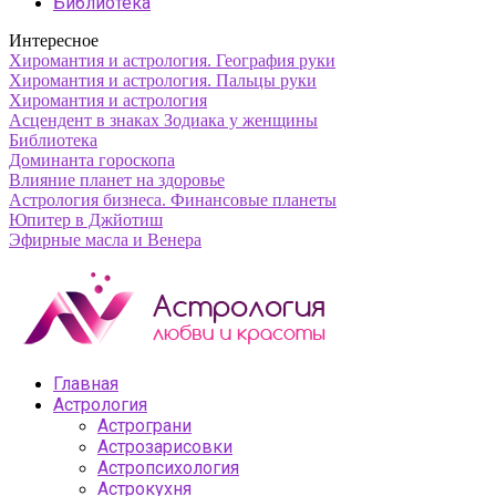
Библиотека
Интересное
Хиромантия и астрология. География руки
Хиромантия и астрология. Пальцы руки
Хиромантия и астрология
Асцендент в знаках Зодиака у женщины
Библиотека
Доминанта гороскопа
Влияние планет на здоровье
Астрология бизнеса. Финансовые планеты
Юпитер в Джйотиш
Эфирные масла и Венера
Главная
Астрология
Астрограни
Астрозарисовки
Астропсихология
Астрокухня