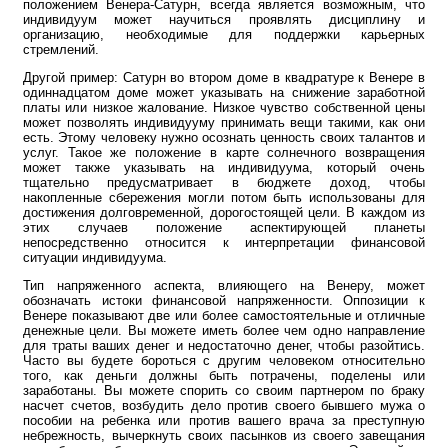
положением Венера-Сатурн, всегда является возможным, что
индивидуум может научиться проявлять дисциплину и
организацию, необходимые для поддержки карьерных
стремлений.
Другой пример: Сатурн во втором доме в квадратуре к Венере в
одиннадцатом доме может указывать на снижение заработной
платы или низкое жалование. Низкое чувство собственной цены
может позволять индивидууму принимать вещи такими, как они
есть. Этому человеку нужно осознать ценность своих талантов и
услуг. Такое же положение в карте солнечного возвращения
может также указывать на индивидуума, который очень
тщательно предусматривает в бюджете доход, чтобы
накопленные сбережения могли потом быть использованы для
достижения долговременной, дорогостоящей цели. В каждом из
этих случаев положение аспектирующей планеты
непосредственно относится к интерпретации финансовой
ситуации индивидуума.
Тип напряженного аспекта, влияющего на Венеру, может
обозначать истоки финансовой напряженности. Оппозиции к
Венере показывают две или более самостоятельные и отличные
денежные цели. Вы можете иметь более чем одно направление
для траты ваших денег и недостаточно денег, чтобы разойтись.
Часто вы будете бороться с другим человеком относительно
того, как деньги должны быть потрачены, поделены или
заработаны. Вы можете спорить со своим партнером по браку
насчет счетов, возбудить дело против своего бывшего мужа о
пособии на ребенка или против вашего врача за преступную
небрежность, вычеркнуть своих пасынков из своего завещания