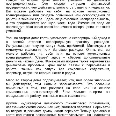
неопределенность. Это скорее ситуация финансовой
неуверенности, чем действительного отсутствия или недостатка.
Вы можете работать на себя, на основе комиссионных
вознаграждений или ожидать повышения или освобождения от
работы в течение года. Здесь акцентирована неопределенность,
и это продолжается большую часть года. Изменения вряд ли
произойдут, пока новая карта солнечного возвращения не станет
уместной.
Уран во втором доме карты указывает на беспорядочный доход и
в равной степени беспорядочную практику расходов.
Импульсивные покупки могут быть проблемой. Максимумы и
минимумы жалования или большие расходы. Опять же, вы
можете работать на себя или на основе комиссионных
вознаграждений. “Секрет” здесь – сберечь дополнительные
деньги на черный день. Финансовый подъем также вероятен как
финансовые проблемы. Уран часто связан с перерывами в
работе, такими как отпуск без сохранения содержания,
например, отпуск по беременности и родам.
Марс во втором доме подразумевает, что, чем более энергично
вы действуете, тем больше зарабатываете. Это особенно
применимо к тем, кто работает на себя или на основе
комиссионных вознаграждений. Чем больше энергии вы
вкладываете в работу, тем выше ваше жалование.
Другим индикатором возможного финансового ограничения,
навязанного самим собой или нет, является перехват. Перехваты
во втором и восьмом домах и/или перехват Тельца где-либо в
карте солнечного возвращения может указывать на недостаток