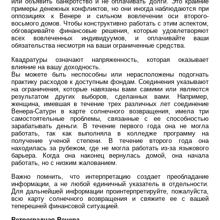
или объявить банкротство и не оплачивать долги. Это крайние
примеры денежных конфликтов, но они иногда наблюдаются при
оппозициях к Венере и сильном вовлечении оси второго-
восьмого домов. Чтобы конструктивно работать с этим аспектом,
обговаривайте финансовые решения, которые удовлетворяют
всех вовлеченных индивидуумов, и оплачивайте ваши
обязательства несмотря на ваши ограниченные средства.
Квадратуры означают напряженность, которая оказывает
влияние на вашу доходность.
Вы можете быть неспособны или нерасположены подогнать
практику расходов к доступным фондам. Соединения указывают
на ограничения, которые навязаны вами самими или являются
результатом других выборов, сделанных вами. Например,
женщина, имевшая в течение трех различных лет соединение
Венера-Сатурн в карте солнечного возвращения, имела три
самостоятельные проблемы, связанные с ее способностью
зарабатывать деньги. В течение первого года она не могла
работать, так как выполняла в колледже программу на
получение ученой степени. В течение второго года она
находилась за рубежом, где не могла работать из-за языкового
барьера. Когда она наконец вернулась домой, она начала
работать, но с низким жалованием.
Важно помнить, что интерпретацию создает преобладание
информации, а не любой единичный указатель в отдельности.
Для дальнейшей информации проинтерпретируйте, пожалуйста,
всю карту солнечного возвращения и свяжите ее с вашей
теперешней финансовой ситуацией.
Ретроградная Венера