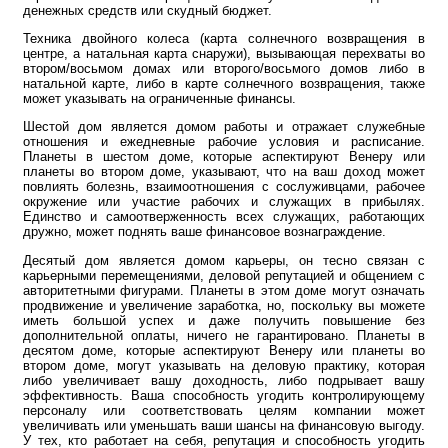
денежных средств или скудный бюджет.
Техника двойного колеса (карта солнечного возвращения в
центре, а натальная карта снаружи), вызывающая перехваты во
втором/восьмом домах или второго/восьмого домов либо в
натальной карте, либо в карте солнечного возвращения, также
может указывать на ограниченные финансы.
Шестой дом является домом работы и отражает служебные
отношения и ежедневные рабочие условия и расписание.
Планеты в шестом доме, которые аспектируют Венеру или
планеты во втором доме, указывают, что на ваш доход может
повлиять болезнь, взаимоотношения с сослуживцами, рабочее
окружение или участие рабочих и служащих в прибылях.
Единство и самоотверженность всех служащих, работающих
дружно, может поднять ваше финансовое вознаграждение.
Десятый дом является домом карьеры, он тесно связан с
карьерными перемещениями, деловой репутацией и общением с
авторитетными фигурами. Планеты в этом доме могут означать
продвижение и увеличение заработка, но, поскольку вы можете
иметь большой успех и даже получить повышение без
дополнительной оплаты, ничего не гарантировано. Планеты в
десятом доме, которые аспектируют Венеру или планеты во
втором доме, могут указывать на деловую практику, которая
либо увеличивает вашу доходность, либо подрывает вашу
эффективность. Ваша способность угодить контролирующему
персоналу или соответствовать целям компании может
увеличивать или уменьшать ваши шансы на финансовую выгоду.
У тех, кто работает на себя, репутация и способность угодить