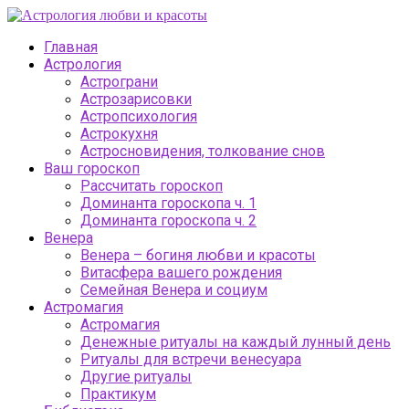
Главная
Астрология
Астрограни
Астрозарисовки
Астропсихология
Астрокухня
Астросновидения, толкование снов
Ваш гороскоп
Рассчитать гороскоп
Доминанта гороскопа ч. 1
Доминанта гороскопа ч. 2
Венера
Венера – богиня любви и красоты
Витасфера вашего рождения
Семейная Венера и социум
Астромагия
Астромагия
Денежные ритуалы на каждый лунный день
Ритуалы для встречи венесуара
Другие ритуалы
Практикум