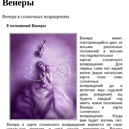
Венеры
Венера в солнечных возращениях
8 положений Венеры
Венера имеет
повторяющийся цикл из
восьми различных
положений в восьми
последовательных
картах солнечного
возвращения. Для
первых семи лет вашей
жизни (ваша натальная
карта плюс семь
солнечных
возвращений до и
включая ваш седьмой
день рождения) вы
будете каждый год
иметь новое положение
Венеры в карте
солнечного
возвращения. Когда
вам будет восемь лет,
Венера в карте солнечного возвращения вернется на свою
натальную позицию и цикл начнет повторяться. Венера