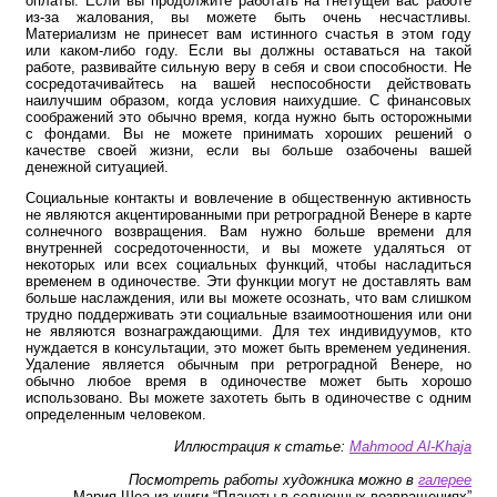
оплаты. Если вы продолжите работать на гнетущей вас работе
из-за жалования, вы можете быть очень несчастливы.
Материализм не принесет вам истинного счастья в этом году
или каком-либо году. Если вы должны оставаться на такой
работе, развивайте сильную веру в себя и свои способности. Не
сосредотачивайтесь на вашей неспособности действовать
наилучшим образом, когда условия наихудшие. С финансовых
соображений это обычно время, когда нужно быть осторожными
с фондами. Вы не можете принимать хороших решений о
качестве своей жизни, если вы больше озабочены вашей
денежной ситуацией.
Социальные контакты и вовлечение в общественную активность
не являются акцентированными при ретроградной Венере в карте
солнечного возвращения. Вам нужно больше времени для
внутренней сосредоточенности, и вы можете удаляться от
некоторых или всех социальных функций, чтобы насладиться
временем в одиночестве. Эти функции могут не доставлять вам
больше наслаждения, или вы можете осознать, что вам слишком
трудно поддерживать эти социальные взаимоотношения или они
не являются вознаграждающими. Для тех индивидуумов, кто
нуждается в консультации, это может быть временем уединения.
Удаление является обычным при ретроградной Венере, но
обычно любое время в одиночестве может быть хорошо
использовано. Вы можете захотеть быть в одиночестве с одним
определенным человеком.
Иллюстрация к статье:
Mahmood Al-Khaja
Посмотреть работы художника можно в
галерее
Мария Шеа из книги “Планеты в солнечных возвращениях”