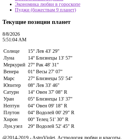
Экономика любви в гороскопе
Пуджи (божествам 9 планет)
Текущие позиции планет
8/8/2026
5:51:04 AM
Солнце
15°
Лев 43' 29"
Луна
14°
Близнецы 13' 57"
Меркурий
27°
Рак 48' 31"
Венера
01°
Весы 27' 07"
Марс
27°
Близнецы 55' 54"
Юпитер
08°
Лев 33' 46"
Сатурн
14°
Овен 37' 08" R
Уран
05°
Близнецы 13' 37"
Нептун
04°
Овен 09' 18" R
Плутон
04°
Водолей 00' 29" R
Хирон
00°
Телец 51' 30" R
Лун.узел
29°
Водолей 52' 45" R
@2014-2019 - AstroViolet. Астрология любви и красоты.