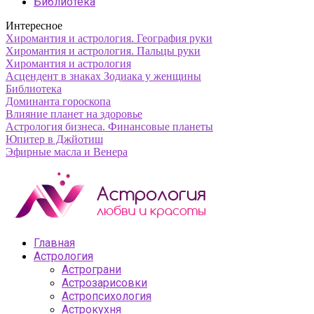
Библиотека
Интересное
Хиромантия и астрология. География руки
Хиромантия и астрология. Пальцы руки
Хиромантия и астрология
Асцендент в знаках Зодиака у женщины
Библиотека
Доминанта гороскопа
Влияние планет на здоровье
Астрология бизнеса. Финансовые планеты
Юпитер в Джйотиш
Эфирные масла и Венера
Главная
Астрология
Астрограни
Астрозарисовки
Астропсихология
Астрокухня