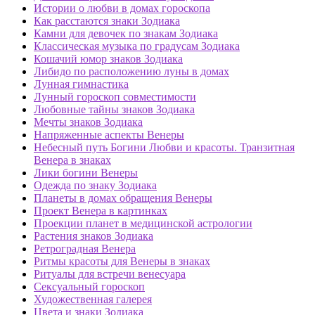
Истории о любви в домах гороскопа
Как расстаются знаки Зодиака
Камни для девочек по знакам Зодиака
Классическая музыка по градусам Зодиака
Кошачий юмор знаков Зодиака
Либидо по расположению луны в домах
Лунная гимнастика
Лунный гороскоп совместимости
Любовные тайны знаков Зодиака
Мечты знаков Зодиака
Напряженные аспекты Венеры
Небесный путь Богини Любви и красоты. Транзитная
Венера в знаках
Лики богини Венеры
Одежда по знаку Зодиака
Планеты в домах обращения Венеры
Проект Венера в картинках
Проекции планет в медицинской астрологии
Растения знаков Зодиака
Ретроградная Венера
Ритмы красоты для Венеры в знаках
Ритуалы для встречи венесуара
Сексуальный гороскоп
Художественная галерея
Цвета и знаки Зодиака