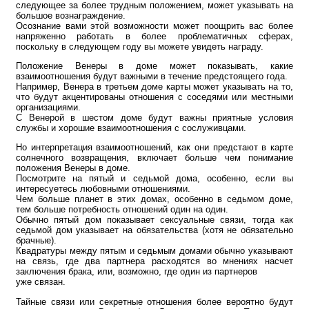
следующее за более трудным положением, может указывать на
большое вознаграждение.
Осознание вами этой возможности может поощрить вас более
напряженно работать в более проблематичных сферах,
поскольку в следующем году вы можете увидеть награду.
Положение Венеры в доме может показывать, какие
взаимоотношения будут важными в течение предстоящего года.
Например, Венера в третьем доме карты может указывать на то,
что будут акцентированы отношения с соседями или местными
организациями.
С Венерой в шестом доме будут важны приятные условия
службы и хорошие взаимоотношения с сослуживцами.
Но интерпретация взаимоотношений, как они предстают в карте
солнечного возвращения, включает больше чем понимание
положения Венеры в доме.
Посмотрите на пятый и седьмой дома, особенно, если вы
интересуетесь любовными отношениями.
Чем больше планет в этих домах, особенно в седьмом доме,
тем больше потребность отношений один на один.
Обычно пятый дом показывает сексуальные связи, тогда как
седьмой дом указывает на обязательства (хотя не обязательно
брачные).
Квадратуры между пятым и седьмым домами обычно указывают
на связь, где два партнера расходятся во мнениях насчет
заключения брака, или, возможно, где один из партнеров
уже связан.
Тайные связи или секретные отношения более вероятно будут