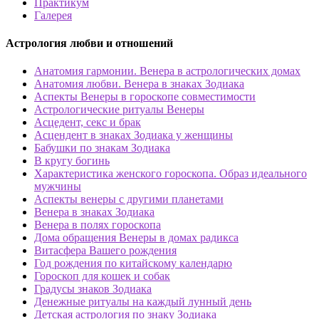
Практикум
Галерея
Астрология любви и отношений
Анатомия гармонии. Венера в астрологических домах
Анатомия любви. Венера в знаках Зодиака
Аспекты Венеры в гороскопе совместимости
Астрологические ритуалы Венеры
Асцедент, секс и брак
Асцендент в знаках Зодиака у женщины
Бабушки по знакам Зодиака
В кругу богинь
Характеристика женского гороскопа. Образ идеального
мужчины
Аспекты венеры с другими планетами
Венера в знаках Зодиака
Венера в полях гороскопа
Дома обращения Венеры в домах радикса
Витасфера Вашего рождения
Год рождения по китайскому календарю
Гороскоп для кошек и собак
Градусы знаков Зодиака
Денежные ритуалы на каждый лунный день
Детская астрология по знаку Зодиака