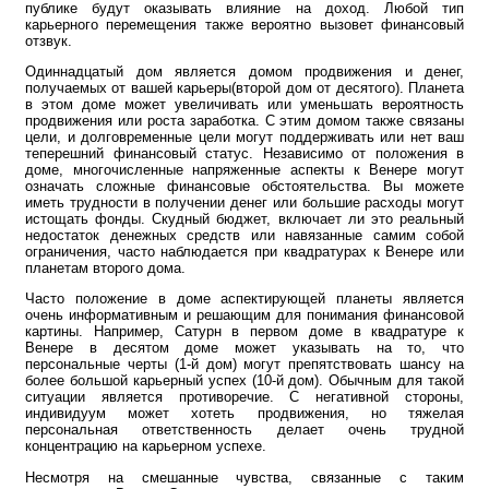
публике будут оказывать влияние на доход. Любой тип
карьерного перемещения также вероятно вызовет финансовый
отзвук.
Одиннадцатый дом является домом продвижения и денег,
получаемых от вашей карьеры(второй дом от десятого). Планета
в этом доме может увеличивать или уменьшать вероятность
продвижения или роста заработка. С этим домом также связаны
цели, и долговременные цели могут поддерживать или нет ваш
теперешний финансовый статус. Независимо от положения в
доме, многочисленные напряженные аспекты к Венере могут
означать сложные финансовые обстоятельства. Вы можете
иметь трудности в получении денег или большие расходы могут
истощать фонды. Скудный бюджет, включает ли это реальный
недостаток денежных средств или навязанные самим собой
ограничения, часто наблюдается при квадратурах к Венере или
планетам второго дома.
Часто положение в доме аспектирующей планеты является
очень информативным и решающим для понимания финансовой
картины. Например, Сатурн в первом доме в квадратуре к
Венере в десятом доме может указывать на то, что
персональные черты (1-й дом) могут препятствовать шансу на
более большой карьерный успех (10-й дом). Обычным для такой
ситуации является противоречие. С негативной стороны,
индивидуум может хотеть продвижения, но тяжелая
персональная ответственность делает очень трудной
концентрацию на карьерном успехе.
Несмотря на смешанные чувства, связанные с таким