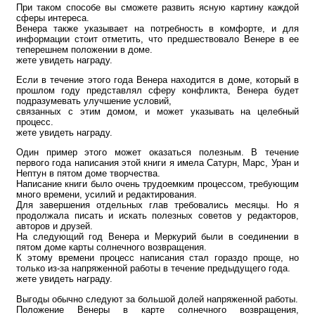
При таком способе вы сможете развить ясную картину каждой
сферы интереса.
Венера также указывает на потребность в комфорте, и для
информации стоит отметить, что предшествовало Венере в ее
теперешнем положении в доме.
жете увидеть награду.
Если в течение этого года Венера находится в доме, который в
прошлом году представлял сферу конфликта, Венера будет
подразумевать улучшение условий,
связанных с этим домом, и может указывать на целебный
процесс.
жете увидеть награду.
Один пример этого может оказаться полезным. В течение
первого года написания этой книги я имела Сатурн, Марс, Уран и
Нептун в пятом доме творчества.
Написание книги было очень трудоемким процессом, требующим
много времени, усилий и редактирования.
Для завершения отдельных глав требовались месяцы. Но я
продолжала писать и искать полезных советов у редакторов,
авторов и друзей.
На следующий год Венера и Меркурий были в соединении в
пятом доме карты солнечного возвращения.
К этому времени процесс написания стал гораздо проще, но
только из-за напряженной работы в течение предыдущего года.
жете увидеть награду.
Выгоды обычно следуют за большой долей напряженной работы.
Положение Венеры в карте солнечного возвращения,