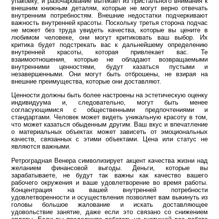
упаковку, и разочарование вытекает из пристального внимания к
внешним книжным деталям, которые не могут верно отвечать
внутренним потребностям. Внешние недостатки подчеркивают
важность внутренней красоты. Поскольку третья сторона подчас
не может без труда увидеть качества, которые вы цените в
любимом человеке, они могут критиковать ваш выбор. Их
критика будет подстрекать вас к дальнейшему определению
внутренней красоты, которая привлекает вас. Те
взаимоотношения, которые не обладают возвращаемыми
внутренними ценностями, будут казаться пустыми и
незавершенными. Они могут быть отброшены, не взирая на
внешние преимущества, которые они доставляют.
Ценности должны быть более настроены на эстетическую оценку
индивидуума и, следовательно, могут быть менее
согласующимися с общественными предпочтениями и
стандартами. Человек может видеть уникальную красоту в том,
что может казаться обыденным другим. Ваш вкус и впечатление
о материальных объектах может зависеть от эмоциональных
качеств, связанных с этими объектами. Цена или статус не
являются важными.
Ретроградная Венера символизирует акцент качества жизни над
желанием финансовой выгоды. Деньги, которые вы
зарабатываете, не будут так важны как качество вашего
рабочего окружения и ваше удовлетворение во время работы.
Концентрация на вашей внутренней потребности
удовлетворенности и осуществления позволяет вам выкинуть из
головы большое жалование и искать доставляющее
удовольствие занятие, даже если это связано со снижением