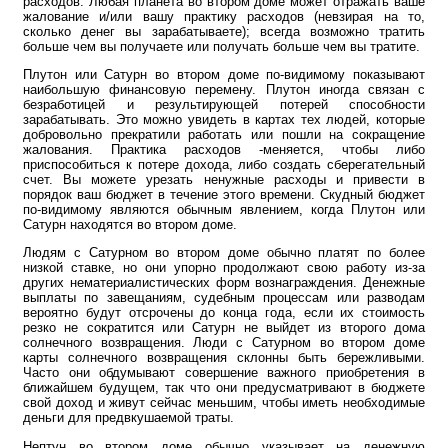
расходов. Любая планета во втором доме может отражать ваше
жалование и/или вашу практику расходов (невзирая на то,
сколько денег вы зарабатываете); всегда возможно тратить
больше чем вы получаете или получать больше чем вы тратите.
Плутон или Сатурн во втором доме по-видимому показывают
наибольшую финансовую перемену. Плутон иногда связан с
безработицей и результирующей потерей способности
зарабатывать. Это можно увидеть в картах тех людей, которые
добровольно прекратили работать или пошли на сокращение
жалования. Практика расходов -меняется, чтобы либо
приспособиться к потере дохода, либо создать сберегательный
счет. Вы можете урезать ненужные расходы и привести в
порядок ваш бюджет в течение этого времени. Скудный бюджет
по-видимому являются обычным явлением, когда Плутон или
Сатурн находятся во втором доме.
Людям с Сатурном во втором доме обычно платят по более
низкой ставке, но они упорно продолжают свою работу из-за
других нематериалистических форм вознаграждения. Денежные
выплаты по завещаниям, судебным процессам или разводам
вероятно будут отсрочены до конца года, если их стоимость
резко не сократится или Сатурн не выйдет из второго дома
солнечного возвращения. Люди с Сатурном во втором доме
карты солнечного возвращения склонны быть бережливыми.
Часто они обдумывают совершение важного приобретения в
ближайшем будущем, так что они предусматривают в бюджете
свой доход и живут сейчас меньшим, чтобы иметь необходимые
деньги для предвкушаемой траты.
Нептун во втором доме обычно указывает на денежную