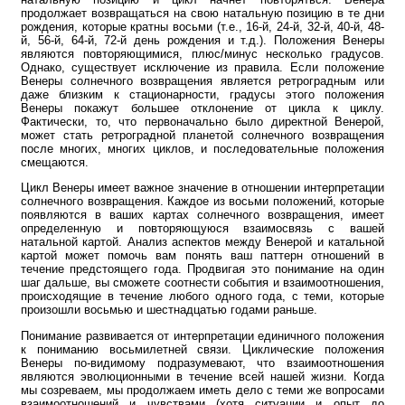
продолжает возвращаться на свою натальную позицию в те дни
рождения, которые кратны восьми (т.е., 16-й, 24-й, 32-й, 40-й, 48-
й, 56-й, 64-й, 72-й день рождения и т.д.). Положения Венеры
являются повторяющимися, плюс/минус несколько градусов.
Однако, существует исключение из правила. Если положение
Венеры солнечного возвращения является ретроградным или
даже близким к стационарности, градусы этого положения
Венеры покажут большее отклонение от цикла к циклу.
Фактически, то, что первоначально было директной Венерой,
может стать ретроградной планетой солнечного возвращения
после многих, многих циклов, и последовательные положения
смещаются.
Цикл Венеры имеет важное значение в отношении интерпретации
солнечного возвращения. Каждое из восьми положений, которые
появляются в ваших картах солнечного возвращения, имеет
определенную и повторяющуюся взаимосвязь с вашей
натальной картой. Анализ аспектов между Венерой и катальной
картой может помочь вам понять ваш паттерн отношений в
течение предстоящего года. Продвигая это понимание на один
шаг дальше, вы сможете соотнести события и взаимоотношения,
происходящие в течение любого одного года, с теми, которые
произошли восьмью и шестнадцатью годами раньше.
Понимание развивается от интерпретации единичного положения
к пониманию восьмилетней связи. Циклические положения
Венеры по-видимому подразумевают, что взаимоотношения
являются эволюционными в течение всей нашей жизни. Когда
мы созреваем, мы продолжаем иметь дело с теми же вопросами
взаимоотношений и чувствами (хотя ситуации и опыт до