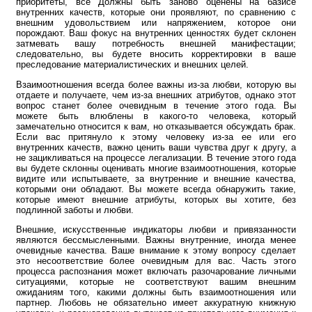
приоритеты, все Должны быть заново оценены на базисе
внутренних качеств, которые они проявляют, по сравнению с
внешним удовольствием или напряжением, которое они
порождают. Ваш фокус на внутренних ценностях будет склонен
затмевать вашу потребность внешней манифестации;
следовательно, вы будете вносить корректировки в ваше
преследование материалистических и внешних целей.
Взаимоотношения всегда более важны из-за любви, которую вы
отдаете и получаете, чем из-за внешних атрибутов, однако этот
вопрос станет более очевидным в течение этого года. Вы
можете быть влюблены в какого-то человека, который
замечательно относится к вам, но отказывается обсуждать брак.
Если вас притянуло к этому человеку из-за ее или его
внутренних качеств, важно ценить ваши чувства друг к другу, а
не зацикливаться на процессе легализации. В течение этого года
вы будете склонны оценивать многие взаимоотношения, которые
видите или испытываете, за внутренние и внешние качества,
которыми они обладают. Вы можете всегда обнаружить такие,
которые имеют внешние атрибуты, которых вы хотите, без
подлинной заботы и любви.
Внешние, искусственные индикаторы любви и привязанности
являются бессмысленными. Важны внутренние, иногда менее
очевидные качества. Ваше внимание к этому вопросу сделает
это несоответствие более очевидным для вас. Часть этого
процесса распознания может включать разочарование личными
ситуациями, которые не соответствуют вашим внешним
ожиданиям того, какими должны быть взаимоотношения или
партнер. Любовь не обязательно имеет аккуратную книжную