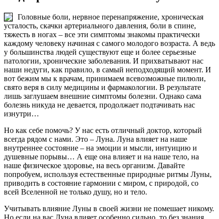
Головные боли, нервное перенапряжение, хроническая
усталость, скачки артериального давления, боли в спине,
тяжесть в ногах – все эти симптомы знакомы практически
каждому человеку начиная с самого молодого возраста. А ведь
у большинства людей существуют еще и более серьезные
патологии, хронические заболевания. И прихватывают нас
наши недуги, как правило, в самый неподходящий момент. И
вот бежим мы к врачам, принимаем всевозможные пилюли,
свято веря в силу медицины и фармакологии. В результате
лишь заглушаем внешние симптомы болезни. Однако сама
болезнь никуда не девается, продолжает подтачивать нас
изнутри…
Но как себе помочь? У нас есть отличный доктор, который
всегда рядом с нами. Это – Луна. Луна влияет на наше
внутреннее состояние – на эмоции и мысли, интуицию и
душевные порывы… А еще она влияет и на наше тело, на
наше физическое здоровье, на весь организм. Давайте
попробуем, используя естественные природные ритмы Луны,
приводить в состояние гармонии с миром, с природой, со
всей Вселенной не только душу, но и тело.
Учитывать влияние Луны в своей жизни не помешает никому.
Но если на вас Луна влияет особенно сильно, то без знания