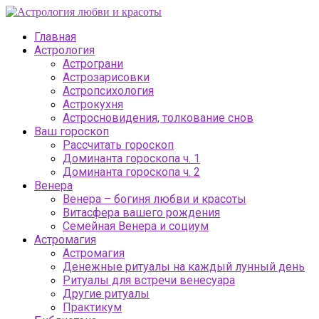
Главная
Астрология
Астрограни
Астрозарисовки
Астропсихология
Астрокухня
Астросновидения, толкование снов
Ваш гороскоп
Рассчитать гороскоп
Доминанта гороскопа ч. 1
Доминанта гороскопа ч. 2
Венера
Венера – богиня любви и красоты
Витасфера вашего рождения
Семейная Венера и социум
Астромагия
Астромагия
Денежные ритуалы на каждый лунный день
Ритуалы для встречи венесуара
Другие ритуалы
Практикум