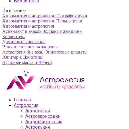
Библиотека
Интересное
Хиромантия и астрология. География руки
Хиромантия и астрология. Пальцы руки
Хиромантия и астрология
Асцендент в знаках Зодиака у женщины
Библиотека
Доминанта гороскопа
Влияние планет на здоровье
Астрология бизнеса. Финансовые планеты
Юпитер в Джйотиш
Эфирные масла и Венера
Главная
Астрология
Астрограни
Астрозарисовки
Астропсихология
Астрокухня