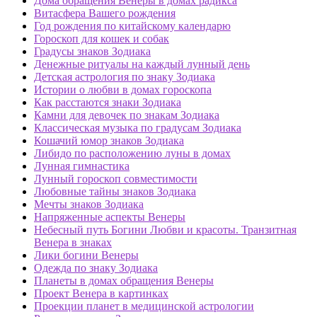
Дома обращения Венеры в домах радикса
Витасфера Вашего рождения
Год рождения по китайскому календарю
Гороскоп для кошек и собак
Градусы знаков Зодиака
Денежные ритуалы на каждый лунный день
Детская астрология по знаку Зодиака
Истории о любви в домах гороскопа
Как расстаются знаки Зодиака
Камни для девочек по знакам Зодиака
Классическая музыка по градусам Зодиака
Кошачий юмор знаков Зодиака
Либидо по расположению луны в домах
Лунная гимнастика
Лунный гороскоп совместимости
Любовные тайны знаков Зодиака
Мечты знаков Зодиака
Напряженные аспекты Венеры
Небесный путь Богини Любви и красоты. Транзитная
Венера в знаках
Лики богини Венеры
Одежда по знаку Зодиака
Планеты в домах обращения Венеры
Проект Венера в картинках
Проекции планет в медицинской астрологии