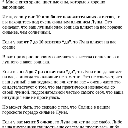
* Мне снятся яркие, цветные сны, которые я хорошо
запоминаю.
Итак,
если у вас 10 или более положительных ответов
, то
вы находитесь под очень сильным влиянием Луны. Это
означает, что ваш лунный знак зодиака влияет на вас гораздо
сильнее, чем солнечный.
Если у вас
от 7 до 10 ответов “да”
, то Луна влияет на вас
средне.
В вас примерно поровну сочетаются качества солнечного и
лунного знаков зодиака.
Если вы
от 5 до 7 раз ответили “да”
, то Луна иногда влияет
на вас, а иногда это влияние не заметно. Это не означает, что
ваш лунный знак зодиака не влияет на вас – очень часто это
свидетельствует о том, что вы практически незнакомы со
своей лунной, подсознательной частью самого себя, что ваша
интуиция еще не проснулась.
Но может быть, это связано с тем, что Солнце в вашем
гороскопе гораздо сильнее Луны.
Если у вас
менее 5 очков
, то Луна влияет на вас слабо. Либо
ваша внутренняя сущность еще совсем не проснулась, либо