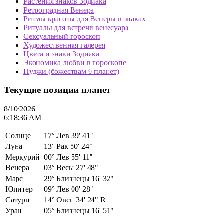
Растения знаков Зодиака
Ретроградная Венера
Ритмы красоты для Венеры в знаках
Ритуалы для встречи венесуара
Сексуальный гороскоп
Художественная галерея
Цвета и знаки Зодиака
Экономика любви в гороскопе
Пуджи (божествам 9 планет)
Текущие позиции планет
8/10/2026
6:18:36 AM
Солнце
17°
Лев 39' 41"
Луна
13°
Рак 50' 24"
Меркурий
00°
Лев 55' 11"
Венера
03°
Весы 27' 48"
Марс
29°
Близнецы 16' 32"
Юпитер
09°
Лев 00' 28"
Сатурн
14°
Овен 34' 24" R
Уран
05°
Близнецы 16' 51"