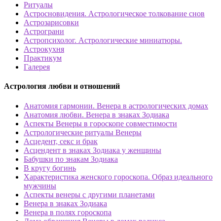
Ритуалы
Астросновидения. Астрологическое толкование снов
Астрозарисовки
Астрограни
Астропсихолог. Астрологические миниатюры.
Астрокухня
Практикум
Галерея
Астрология любви и отношений
Анатомия гармонии. Венера в астрологических домах
Анатомия любви. Венера в знаках Зодиака
Аспекты Венеры в гороскопе совместимости
Астрологические ритуалы Венеры
Асцедент, секс и брак
Асцендент в знаках Зодиака у женщины
Бабушки по знакам Зодиака
В кругу богинь
Характеристика женского гороскопа. Образ идеального
мужчины
Аспекты венеры с другими планетами
Венера в знаках Зодиака
Венера в полях гороскопа