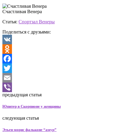
Счастливая Венера
Статья:
Спортзал Венеры
Поделиться с друзьями:
VK
Odnoklassniki
Facebook
Twitter
Email
предыдущая статья
Viber
Юпитер в Скорпионе у женщины
следующая статья
Этьен морис фальконе “амур”