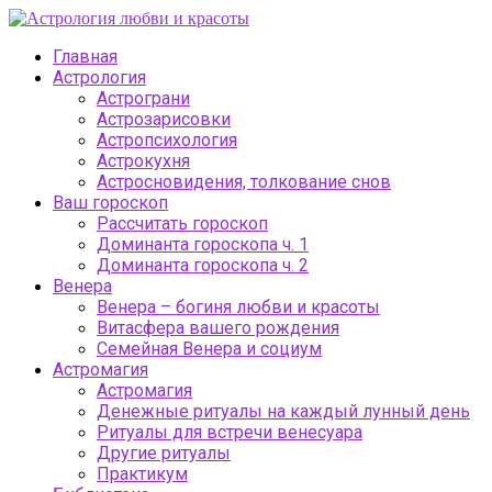
Главная
Астрология
Астрограни
Астрозарисовки
Астропсихология
Астрокухня
Астросновидения, толкование снов
Ваш гороскоп
Рассчитать гороскоп
Доминанта гороскопа ч. 1
Доминанта гороскопа ч. 2
Венера
Венера – богиня любви и красоты
Витасфера вашего рождения
Семейная Венера и социум
Астромагия
Астромагия
Денежные ритуалы на каждый лунный день
Ритуалы для встречи венесуара
Другие ритуалы
Практикум