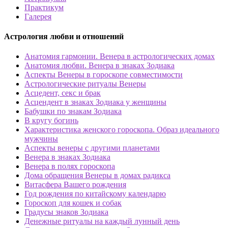
Практикум
Галерея
Астрология любви и отношений
Анатомия гармонии. Венера в астрологических домах
Анатомия любви. Венера в знаках Зодиака
Аспекты Венеры в гороскопе совместимости
Астрологические ритуалы Венеры
Асцедент, секс и брак
Асцендент в знаках Зодиака у женщины
Бабушки по знакам Зодиака
В кругу богинь
Характеристика женского гороскопа. Образ идеального
мужчины
Аспекты венеры с другими планетами
Венера в знаках Зодиака
Венера в полях гороскопа
Дома обращения Венеры в домах радикса
Витасфера Вашего рождения
Год рождения по китайскому календарю
Гороскоп для кошек и собак
Градусы знаков Зодиака
Денежные ритуалы на каждый лунный день