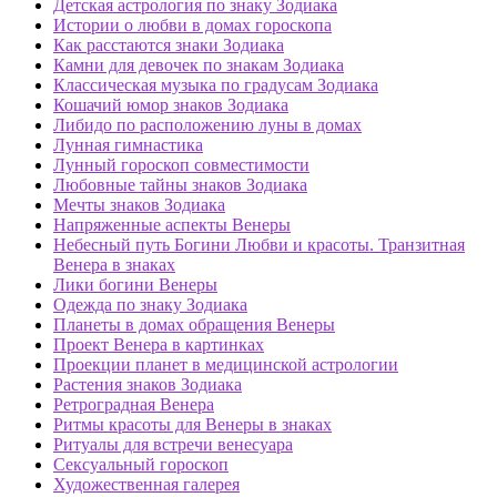
Детская астрология по знаку Зодиака
Истории о любви в домах гороскопа
Как расстаются знаки Зодиака
Камни для девочек по знакам Зодиака
Классическая музыка по градусам Зодиака
Кошачий юмор знаков Зодиака
Либидо по расположению луны в домах
Лунная гимнастика
Лунный гороскоп совместимости
Любовные тайны знаков Зодиака
Мечты знаков Зодиака
Напряженные аспекты Венеры
Небесный путь Богини Любви и красоты. Транзитная
Венера в знаках
Лики богини Венеры
Одежда по знаку Зодиака
Планеты в домах обращения Венеры
Проект Венера в картинках
Проекции планет в медицинской астрологии
Растения знаков Зодиака
Ретроградная Венера
Ритмы красоты для Венеры в знаках
Ритуалы для встречи венесуара
Сексуальный гороскоп
Художественная галерея