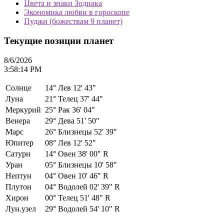
Цвета и знаки Зодиака
Экономика любви в гороскопе
Пуджи (божествам 9 планет)
Текущие позиции планет
8/6/2026
3:58:14 PM
Солнце
14°
Лев 12' 43"
Луна
21°
Телец 37' 44"
Меркурий
25°
Рак 36' 04"
Венера
29°
Дева 51' 50"
Марс
26°
Близнецы 52' 39"
Юпитер
08°
Лев 12' 52"
Сатурн
14°
Овен 38' 00" R
Уран
05°
Близнецы 10' 58"
Нептун
04°
Овен 10' 46" R
Плутон
04°
Водолей 02' 39" R
Хирон
00°
Телец 51' 48" R
Лун.узел
29°
Водолей 54' 10" R