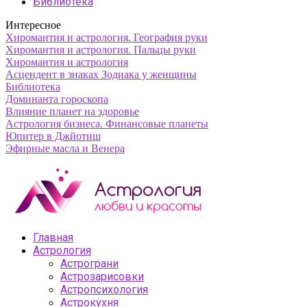
Библиотека
Интересное
Хиромантия и астрология. География руки
Хиромантия и астрология. Пальцы руки
Хиромантия и астрология
Асцендент в знаках Зодиака у женщины
Библиотека
Доминанта гороскопа
Влияние планет на здоровье
Астрология бизнеса. Финансовые планеты
Юпитер в Джйотиш
Эфирные масла и Венера
Главная
Астрология
Астрограни
Астрозарисовки
Астропсихология
Астрокухня