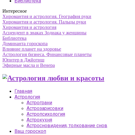
Библиотека
Интересное
Хиромантия и астрология. География руки
Хиромантия и астрология. Пальцы руки
Хиромантия и астрология
Асцендент в знаках Зодиака у женщины
Библиотека
Доминанта гороскопа
Влияние планет на здоровье
Астрология бизнеса. Финансовые планеты
Юпитер в Джйотиш
Эфирные масла и Венера
Главная
Астрология
Астрограни
Астрозарисовки
Астропсихология
Астрокухня
Астросновидения, толкование снов
Ваш гороскоп