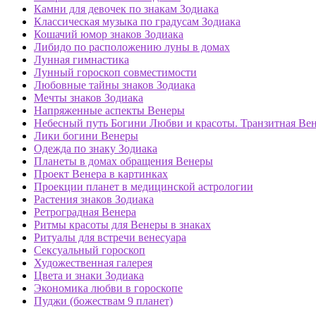
Камни для девочек по знакам Зодиака
Классическая музыка по градусам Зодиака
Кошачий юмор знаков Зодиака
Либидо по расположению луны в домах
Лунная гимнастика
Лунный гороскоп совместимости
Любовные тайны знаков Зодиака
Мечты знаков Зодиака
Напряженные аспекты Венеры
Небесный путь Богини Любви и красоты. Транзитная Вен
Лики богини Венеры
Одежда по знаку Зодиака
Планеты в домах обращения Венеры
Проект Венера в картинках
Проекции планет в медицинской астрологии
Растения знаков Зодиака
Ретроградная Венера
Ритмы красоты для Венеры в знаках
Ритуалы для встречи венесуара
Сексуальный гороскоп
Художественная галерея
Цвета и знаки Зодиака
Экономика любви в гороскопе
Пуджи (божествам 9 планет)