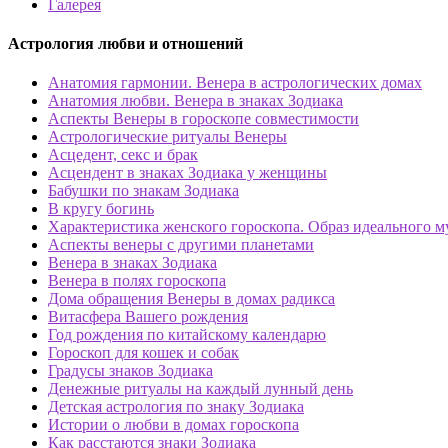
Галерея
Астрология любви и отношений
Анатомия гармонии. Венера в астрологических домах
Анатомия любви. Венера в знаках Зодиака
Аспекты Венеры в гороскопе совместимости
Астрологические ритуалы Венеры
Асцедент, секс и брак
Асцендент в знаках Зодиака у женщины
Бабушки по знакам Зодиака
В кругу богинь
Характеристика женского гороскопа. Образ идеального 
Аспекты венеры с другими планетами
Венера в знаках Зодиака
Венера в полях гороскопа
Дома обращения Венеры в домах радикса
Витасфера Вашего рождения
Год рождения по китайскому календарю
Гороскоп для кошек и собак
Градусы знаков Зодиака
Денежные ритуалы на каждый лунный день
Детская астрология по знаку Зодиака
Истории о любви в домах гороскопа
Как расстаются знаки Зодиака