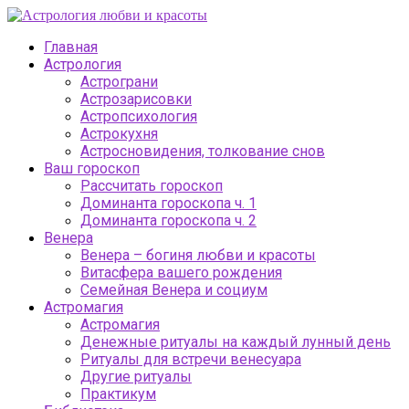
Главная
Астрология
Астрограни
Астрозарисовки
Астропсихология
Астрокухня
Астросновидения, толкование снов
Ваш гороскоп
Рассчитать гороскоп
Доминанта гороскопа ч. 1
Доминанта гороскопа ч. 2
Венера
Венера – богиня любви и красоты
Витасфера вашего рождения
Семейная Венера и социум
Астромагия
Астромагия
Денежные ритуалы на каждый лунный день
Ритуалы для встречи венесуара
Другие ритуалы
Практикум