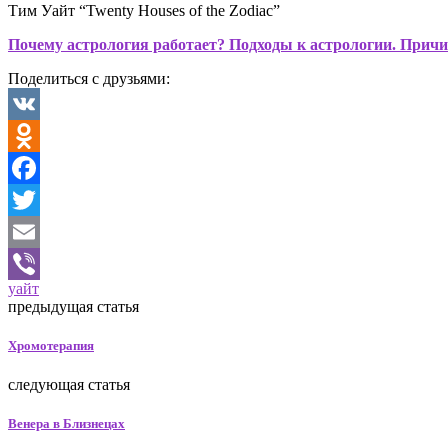
Тим Уайт “Twenty Houses of the Zodiac”
Почему астрология работает? Подходы к астрологии. Причи
Поделиться с друзьями:
VK
Odnoklassniki
Facebook
Twitter
Email
уайт
Viber
предыдущая статья
Хромотерапия
следующая статья
Венера в Близнецах