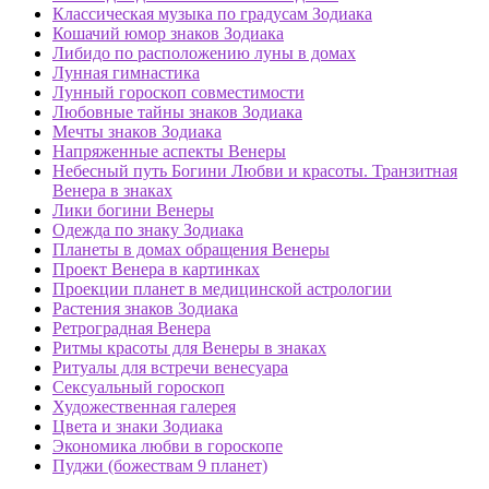
Классическая музыка по градусам Зодиака
Кошачий юмор знаков Зодиака
Либидо по расположению луны в домах
Лунная гимнастика
Лунный гороскоп совместимости
Любовные тайны знаков Зодиака
Мечты знаков Зодиака
Напряженные аспекты Венеры
Небесный путь Богини Любви и красоты. Транзитная
Венера в знаках
Лики богини Венеры
Одежда по знаку Зодиака
Планеты в домах обращения Венеры
Проект Венера в картинках
Проекции планет в медицинской астрологии
Растения знаков Зодиака
Ретроградная Венера
Ритмы красоты для Венеры в знаках
Ритуалы для встречи венесуара
Сексуальный гороскоп
Художественная галерея
Цвета и знаки Зодиака
Экономика любви в гороскопе
Пуджи (божествам 9 планет)