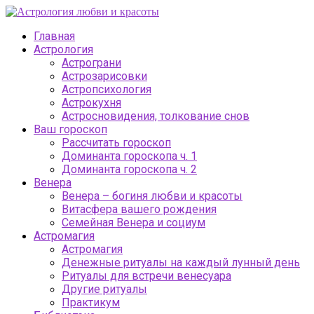
Главная
Астрология
Астрограни
Астрозарисовки
Астропсихология
Астрокухня
Астросновидения, толкование снов
Ваш гороскоп
Рассчитать гороскоп
Доминанта гороскопа ч. 1
Доминанта гороскопа ч. 2
Венера
Венера – богиня любви и красоты
Витасфера вашего рождения
Семейная Венера и социум
Астромагия
Астромагия
Денежные ритуалы на каждый лунный день
Ритуалы для встречи венесуара
Другие ритуалы
Практикум