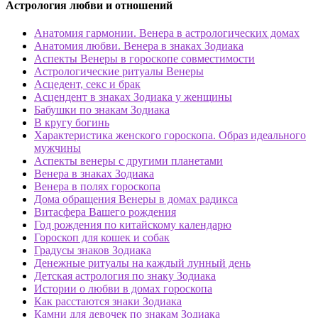
Астрология любви и отношений
Анатомия гармонии. Венера в астрологических домах
Анатомия любви. Венера в знаках Зодиака
Аспекты Венеры в гороскопе совместимости
Астрологические ритуалы Венеры
Асцедент, секс и брак
Асцендент в знаках Зодиака у женщины
Бабушки по знакам Зодиака
В кругу богинь
Характеристика женского гороскопа. Образ идеального
мужчины
Аспекты венеры с другими планетами
Венера в знаках Зодиака
Венера в полях гороскопа
Дома обращения Венеры в домах радикса
Витасфера Вашего рождения
Год рождения по китайскому календарю
Гороскоп для кошек и собак
Градусы знаков Зодиака
Денежные ритуалы на каждый лунный день
Детская астрология по знаку Зодиака
Истории о любви в домах гороскопа
Как расстаются знаки Зодиака
Камни для девочек по знакам Зодиака