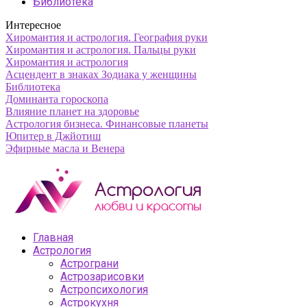
Библиотека
Интересное
Хиромантия и астрология. География руки
Хиромантия и астрология. Пальцы руки
Хиромантия и астрология
Асцендент в знаках Зодиака у женщины
Библиотека
Доминанта гороскопа
Влияние планет на здоровье
Астрология бизнеса. Финансовые планеты
Юпитер в Джйотиш
Эфирные масла и Венера
Главная
Астрология
Астрограни
Астрозарисовки
Астропсихология
Астрокухня