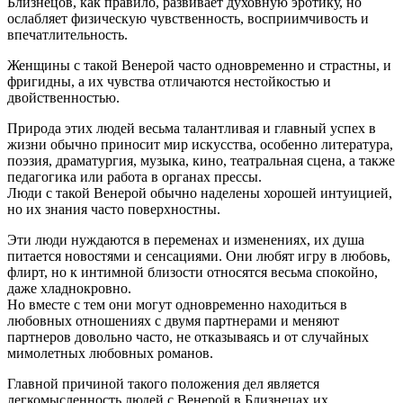
Близнецов, как правило, развивает духовную эротику, но
ослабляет физическую чувственность, восприимчивость и
впечатлительность.
Женщины с такой Венерой часто одновременно и страстны, и
фригидны, а их чувства отличаются нестойкостью и
двойственностью.
Природа этих людей весьма талантливая и главный успех в
жизни обычно приносит мир искусства, особенно литература,
поэзия, драматургия, музыка, кино, театральная сцена, а также
педагогика или работа в органах прессы.
Люди с такой Венерой обычно наделены хорошей интуицией,
но их знания часто поверхностны.
Эти люди нуждаются в переменах и изменениях, их душа
питается новостями и сенсациями. Они любят игру в любовь,
флирт, но к интимной близости относятся весьма спокойно,
даже хладнокровно.
Но вместе с тем они могут одновременно находиться в
любовных отношениях с двумя партнерами и меняют
партнеров довольно часто, не отказываясь и от случайных
мимолетных любовных романов.
Главной причиной такого положения дел является
легкомысленность людей с Венерой в Близнецах их