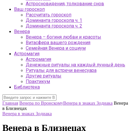
Астросновидения, толкование снов
Ваш гороскоп
Рассчитать гороскоп
Доминанта гороскопа ч. 1
Доминанта гороскопа ч. 2
Венера
Венера – богиня любви и красоты
Витасфера вашего рождения
Семейная Венера и социум
Астромагия
Астромагия
Денежные ритуалы на каждый лунный день
Ритуалы для встречи венесуара
Другие ритуалы
Практикум
Библиотека
Главная
Венера по Вронскому
Венера в знаках Зодиака
Венера
в Близнецах
Венера в знаках Зодиака
Венера в Близнецах