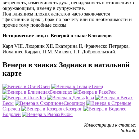
ветреность, изменчивость духа, ненадежность в отношениях с
окружающими, измену в супружестве.
Под влиянием плохих аспектов часто заключается
“фиктивный брак”, брак по расчету или по необходимости и
прочие тому подобные союзы.
Исторические лица с Венерой в знаке Близнецов
Карл VIII, Людовик XII, Екатерина II, Франческо Петрарка,
Иоханнес Кардан, П.М. Микоян, Г.Т. Добровольский.
Венера в знаках Зодиака в натальной
карте
Овен
Телец
Близнецах
Рак
Лев
Дева
Весы
Скорпион
Стрелец
Козерог
Водолей
Рыбы
Иллюстрации к статье:
Salciotti