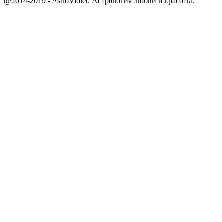
@2014-2019 - AstroViolet. Астрология любви и красоты.