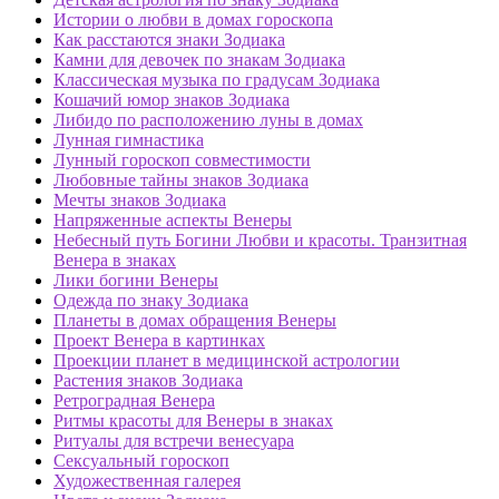
Истории о любви в домах гороскопа
Как расстаются знаки Зодиака
Камни для девочек по знакам Зодиака
Классическая музыка по градусам Зодиака
Кошачий юмор знаков Зодиака
Либидо по расположению луны в домах
Лунная гимнастика
Лунный гороскоп совместимости
Любовные тайны знаков Зодиака
Мечты знаков Зодиака
Напряженные аспекты Венеры
Небесный путь Богини Любви и красоты. Транзитная
Венера в знаках
Лики богини Венеры
Одежда по знаку Зодиака
Планеты в домах обращения Венеры
Проект Венера в картинках
Проекции планет в медицинской астрологии
Растения знаков Зодиака
Ретроградная Венера
Ритмы красоты для Венеры в знаках
Ритуалы для встречи венесуара
Сексуальный гороскоп
Художественная галерея