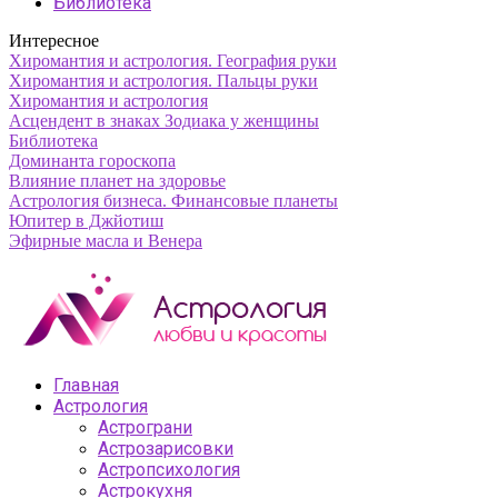
Библиотека
Интересное
Хиромантия и астрология. География руки
Хиромантия и астрология. Пальцы руки
Хиромантия и астрология
Асцендент в знаках Зодиака у женщины
Библиотека
Доминанта гороскопа
Влияние планет на здоровье
Астрология бизнеса. Финансовые планеты
Юпитер в Джйотиш
Эфирные масла и Венера
Главная
Астрология
Астрограни
Астрозарисовки
Астропсихология
Астрокухня