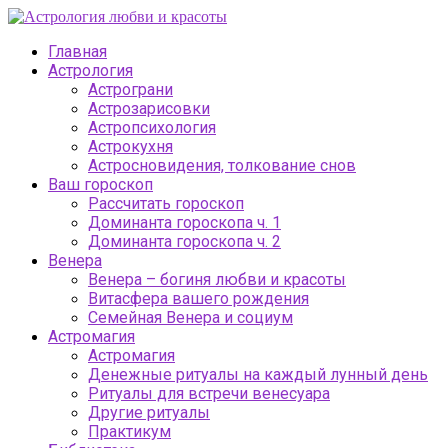
Главная
Астрология
Астрограни
Астрозарисовки
Астропсихология
Астрокухня
Астросновидения, толкование снов
Ваш гороскоп
Рассчитать гороскоп
Доминанта гороскопа ч. 1
Доминанта гороскопа ч. 2
Венера
Венера – богиня любви и красоты
Витасфера вашего рождения
Семейная Венера и социум
Астромагия
Астромагия
Денежные ритуалы на каждый лунный день
Ритуалы для встречи венесуара
Другие ритуалы
Практикум