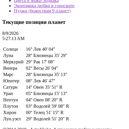
Цвета и знаки Зодиака
Экономика любви в гороскопе
Пуджи (божествам 9 планет)
Текущие позиции планет
8/9/2026
5:27:13 AM
Солнце
16°
Лев 40' 04"
Луна
28°
Близнецы 35' 29"
Меркурий
29°
Рак 17' 08"
Венера
02°
Весы 26' 04"
Марс
28°
Близнецы 35' 13"
Юпитер
08°
Лев 46' 47"
Сатурн
14°
Овен 35' 51" R
Уран
05°
Близнецы 15' 13"
Нептун
04°
Овен 08' 20" R
Плутон
03°
Водолей 59' 08" R
Хирон
00°
Телец 51' 15" R
Лун.узел
29°
Водолей 51' 20" R