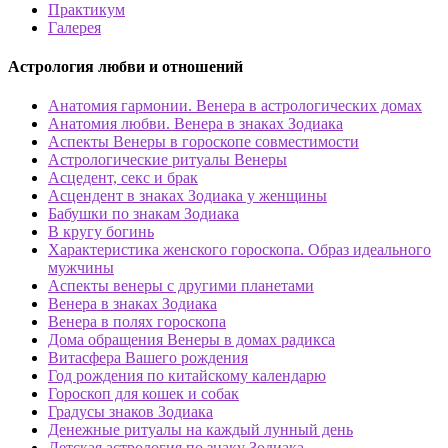
Практикум
Галерея
Астрология любви и отношений
Анатомия гармонии. Венера в астрологических домах
Анатомия любви. Венера в знаках Зодиака
Аспекты Венеры в гороскопе совместимости
Астрологические ритуалы Венеры
Асцедент, секс и брак
Асцендент в знаках Зодиака у женщины
Бабушки по знакам Зодиака
В кругу богинь
Характеристика женского гороскопа. Образ идеального
мужчины
Аспекты венеры с другими планетами
Венера в знаках Зодиака
Венера в полях гороскопа
Дома обращения Венеры в домах радикса
Витасфера Вашего рождения
Год рождения по китайскому календарю
Гороскоп для кошек и собак
Градусы знаков Зодиака
Денежные ритуалы на каждый лунный день
Детская астрология по знаку Зодиака