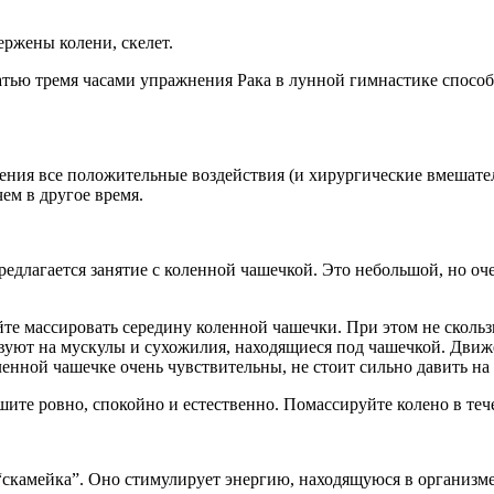
ржены колени, скелет.
тью тремя часами упражнения Рака в лунной гимнастике способ
ения все положительные воздействия (и хирургические вмешатель
ем в другое время.
едлагается занятие с коленной чашечкой. Это небольшой, но оче
е массировать середину коленной чашечки. При этом не скользит
уют на мускулы и сухожилия, находящиеся под чашечкой. Движ
нной чашечке очень чувствительны, не стоит сильно давить на 
те ровно, спокойно и естественно. Помассируйте колено в теч
“скамейка”. Оно стимулирует энергию, находящуюся в организ