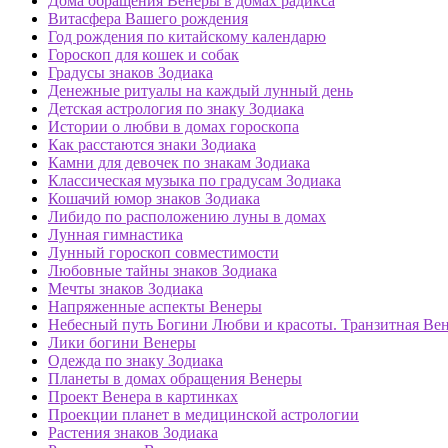
Дома обращения Венеры в домах радикса
Витасфера Вашего рождения
Год рождения по китайскому календарю
Гороскоп для кошек и собак
Градусы знаков Зодиака
Денежные ритуалы на каждый лунный день
Детская астрология по знаку Зодиака
Истории о любви в домах гороскопа
Как расстаются знаки Зодиака
Камни для девочек по знакам Зодиака
Классическая музыка по градусам Зодиака
Кошачий юмор знаков Зодиака
Либидо по расположению луны в домах
Лунная гимнастика
Лунный гороскоп совместимости
Любовные тайны знаков Зодиака
Мечты знаков Зодиака
Напряженные аспекты Венеры
Небесный путь Богини Любви и красоты. Транзитная Вен
Лики богини Венеры
Одежда по знаку Зодиака
Планеты в домах обращения Венеры
Проект Венера в картинках
Проекции планет в медицинской астрологии
Растения знаков Зодиака