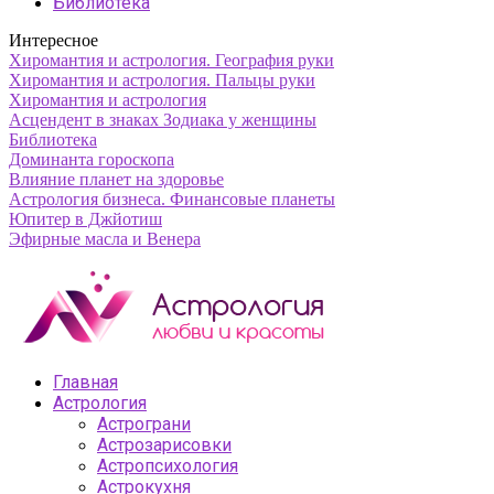
Библиотека
Интересное
Хиромантия и астрология. География руки
Хиромантия и астрология. Пальцы руки
Хиромантия и астрология
Асцендент в знаках Зодиака у женщины
Библиотека
Доминанта гороскопа
Влияние планет на здоровье
Астрология бизнеса. Финансовые планеты
Юпитер в Джйотиш
Эфирные масла и Венера
Главная
Астрология
Астрограни
Астрозарисовки
Астропсихология
Астрокухня