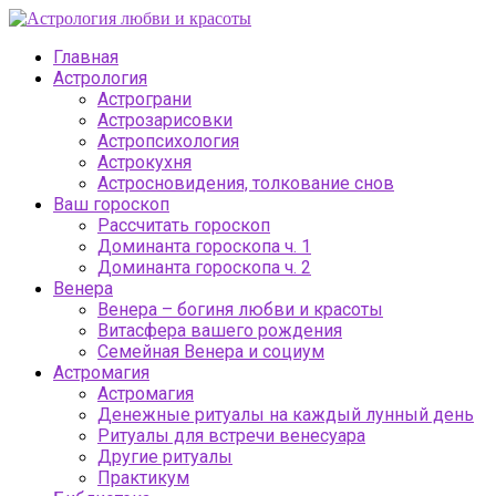
Главная
Астрология
Астрограни
Астрозарисовки
Астропсихология
Астрокухня
Астросновидения, толкование снов
Ваш гороскоп
Рассчитать гороскоп
Доминанта гороскопа ч. 1
Доминанта гороскопа ч. 2
Венера
Венера – богиня любви и красоты
Витасфера вашего рождения
Семейная Венера и социум
Астромагия
Астромагия
Денежные ритуалы на каждый лунный день
Ритуалы для встречи венесуара
Другие ритуалы
Практикум