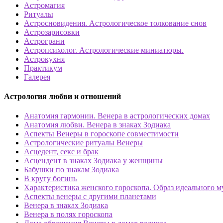
Астромагия
Ритуалы
Астросновидения. Астрологическое толкование снов
Астрозарисовки
Астрограни
Астропсихолог. Астрологические миниатюры.
Астрокухня
Практикум
Галерея
Астрология любви и отношений
Анатомия гармонии. Венера в астрологических домах
Анатомия любви. Венера в знаках Зодиака
Аспекты Венеры в гороскопе совместимости
Астрологические ритуалы Венеры
Асцедент, секс и брак
Асцендент в знаках Зодиака у женщины
Бабушки по знакам Зодиака
В кругу богинь
Характеристика женского гороскопа. Образ идеального 
Аспекты венеры с другими планетами
Венера в знаках Зодиака
Венера в полях гороскопа