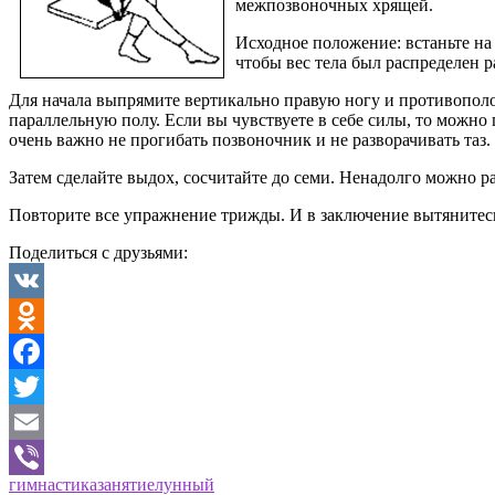
межпозвоночных хрящей.
Исходное положение: встаньте на
чтобы вес тела был распределен р
Для начала выпрямите вертикально правую ногу и противопол
параллельную полу. Если вы чувствуете в себе силы, то можно
очень важно не прогибать позвоночник и не разворачивать таз.
Затем сделайте выдох, сосчитайте до семи. Ненадолго можно р
Повторите все упражнение трижды. И в заключение вытянитесь
Поделиться с друзьями:
VK
Odnoklassniki
Facebook
Twitter
Email
гимнастика
занятие
лунный
Viber