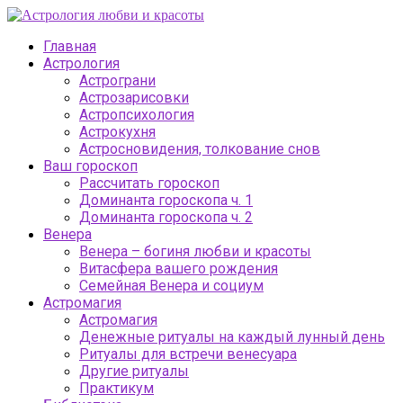
Главная
Астрология
Астрограни
Астрозарисовки
Астропсихология
Астрокухня
Астросновидения, толкование снов
Ваш гороскоп
Рассчитать гороскоп
Доминанта гороскопа ч. 1
Доминанта гороскопа ч. 2
Венера
Венера – богиня любви и красоты
Витасфера вашего рождения
Семейная Венера и социум
Астромагия
Астромагия
Денежные ритуалы на каждый лунный день
Ритуалы для встречи венесуара
Другие ритуалы
Практикум