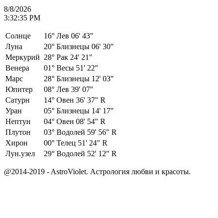
8/8/2026
3:32:35 PM
Солнце
16°
Лев 06' 43"
Луна
20°
Близнецы 06' 30"
Меркурий
28°
Рак 24' 21"
Венера
01°
Весы 51' 22"
Марс
28°
Близнецы 12' 03"
Юпитер
08°
Лев 39' 07"
Сатурн
14°
Овен 36' 37" R
Уран
05°
Близнецы 14' 17"
Нептун
04°
Овен 08' 54" R
Плутон
03°
Водолей 59' 56" R
Хирон
00°
Телец 51' 24" R
Лун.узел
29°
Водолей 52' 12" R
@2014-2019 - AstroViolet. Астрология любви и красоты.