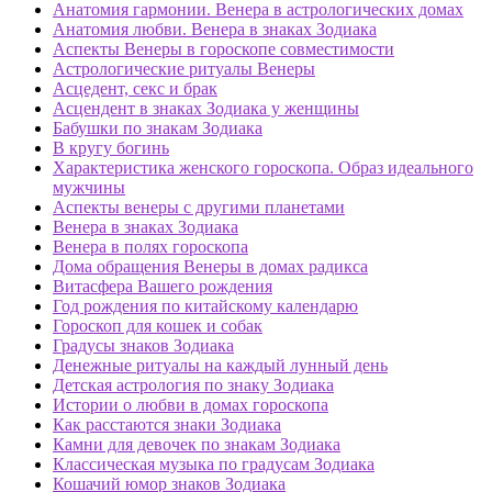
Анатомия гармонии. Венера в астрологических домах
Анатомия любви. Венера в знаках Зодиака
Аспекты Венеры в гороскопе совместимости
Астрологические ритуалы Венеры
Асцедент, секс и брак
Асцендент в знаках Зодиака у женщины
Бабушки по знакам Зодиака
В кругу богинь
Характеристика женского гороскопа. Образ идеального
мужчины
Аспекты венеры с другими планетами
Венера в знаках Зодиака
Венера в полях гороскопа
Дома обращения Венеры в домах радикса
Витасфера Вашего рождения
Год рождения по китайскому календарю
Гороскоп для кошек и собак
Градусы знаков Зодиака
Денежные ритуалы на каждый лунный день
Детская астрология по знаку Зодиака
Истории о любви в домах гороскопа
Как расстаются знаки Зодиака
Камни для девочек по знакам Зодиака
Классическая музыка по градусам Зодиака
Кошачий юмор знаков Зодиака