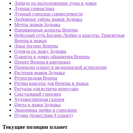
Либидо по расположению луны в домах
Лунная гимнастика
Лунный гороскоп совместимости
Любовные тайны знаков Зодиака
Мечты знаков Зодиака
Напряженные аспекты Венеры
Небесный путь Богини Любви и красоты. Транзитная
Венера в знаках
Лики богини Венеры
Одежда по знаку Зодиака
Планеты в домах обращения Венеры
Проект Венера в картинках
Проекции планет в медицинской астрологии
Растения знаков Зодиака
Ретроградная Венера
Ритмы красоты для Венеры в знаках
Ритуалы для встречи венесуара
Сексуальный гороскоп
Художественная галерея
Цвета и знаки Зодиака
Экономика любви в гороскопе
Пуджи (божествам 9 планет)
Текущие позиции планет