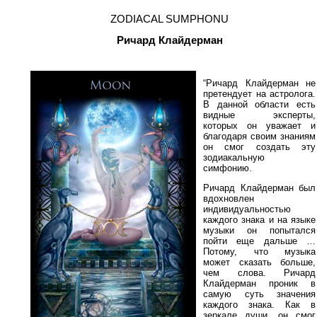
ZODIACAL SUMPHONU
Ричард Клайдерман
“Ричард Клайдерман не
претендует на астролога.
В данной области есть
видные эксперты,
которых он уважает и
благодаря своим знаниям
он смог создать эту
зодиакальную
симфонию.
Ричард Клайдерман был
вдохновлен
индивидуальностью
каждого знака и на языке
музыки он попытался
пойти еще дальше …
Потому, что музыка
может сказать больше,
чем слова. Ричард
Клайдерман проник в
самую суть значения
каждого знака. Как в
зеркале души, он смог