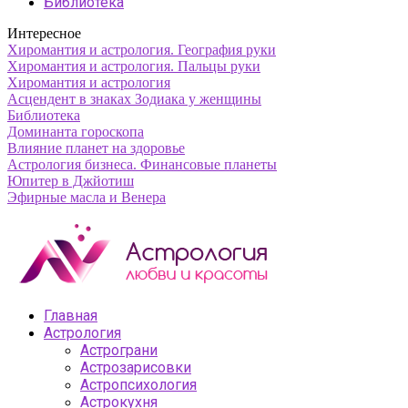
Библиотека
Интересное
Хиромантия и астрология. География руки
Хиромантия и астрология. Пальцы руки
Хиромантия и астрология
Асцендент в знаках Зодиака у женщины
Библиотека
Доминанта гороскопа
Влияние планет на здоровье
Астрология бизнеса. Финансовые планеты
Юпитер в Джйотиш
Эфирные масла и Венера
Главная
Астрология
Астрограни
Астрозарисовки
Астропсихология
Астрокухня