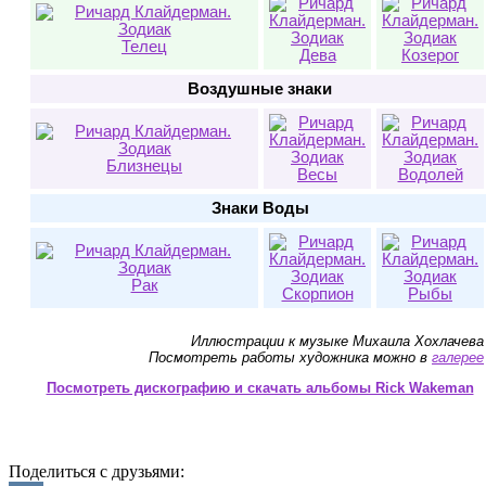
Телец
Дева
Козерог
Воздушные знаки
Близнецы
Весы
Водолей
Знаки Воды
Рак
Скорпион
Рыбы
Иллюстрации к музыке Михаила Хохлачева
Посмотреть работы художника можно в
галерее
Посмотреть дискографию и скачать альбомы Rick Wakeman
Поделиться с друзьями: