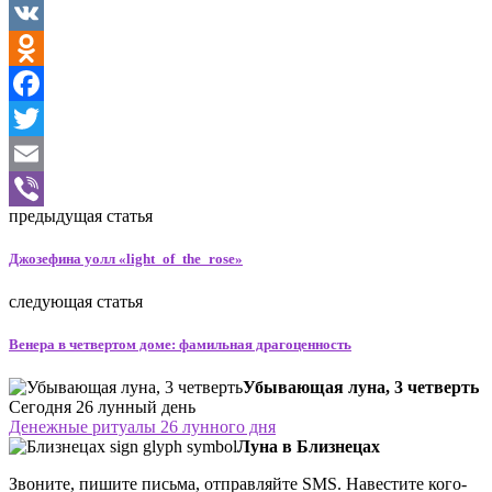
VK
Odnoklassniki
Facebook
Twitter
Email
предыдущая статья
Viber
Джозефина уолл «light_of_the_rose»
следующая статья
Венера в четвертом доме: фамильная драгоценность
Убывающая луна, 3 четверть
Сегодня 26 лунный день
Денежные ритуалы 26 лунного дня
Луна в Близнецах
Звоните, пишите письма, отправляйте SMS. Навестите кого-