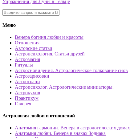
Упражнения для Луны в Тельце
Меню
Венера богиня любви и красоты
Отношения
Авторские статьи
Астропсихология. Статьи друзей
Астромагия
Ритуалы
Астросновидения. Астрологическое толкование снов
Астрозарисовки
Астрограни
Астропсихолог. Астрологические миниатюры.
Астрокухня
Практикум
Галерея
Астрология любви и отношений
Анатомия гармонии. Венера в астрологических домах
Анатомия любви. Венера в знаках Зодиака