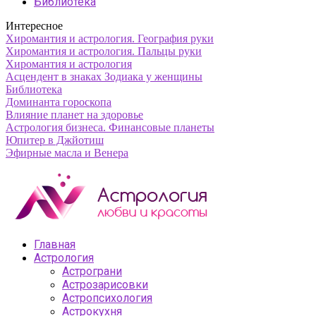
Библиотека
Интересное
Хиромантия и астрология. География руки
Хиромантия и астрология. Пальцы руки
Хиромантия и астрология
Асцендент в знаках Зодиака у женщины
Библиотека
Доминанта гороскопа
Влияние планет на здоровье
Астрология бизнеса. Финансовые планеты
Юпитер в Джйотиш
Эфирные масла и Венера
Главная
Астрология
Астрограни
Астрозарисовки
Астропсихология
Астрокухня