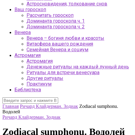
Астросновидения, толкование снов
Ваш гороскоп
Рассчитать гороскоп
Доминанта гороскопа ч. 1
Доминанта гороскопа ч. 2
Венера
Венера – богиня любви и красоты
Витасфера вашего рождения
Семейная Венера и социум
Астромагия
Астромагия
Денежные ритуалы на каждый лунный день
Ритуалы для встречи венесуара
Другие ритуалы
Практикум
Библиотека
Главная
Ричард Клайдерман. Зодиак
Zodiacal sumphonu.
Водолей
Ричард Клайдерман. Зодиак
Zodiacal sumphonu. Водолей