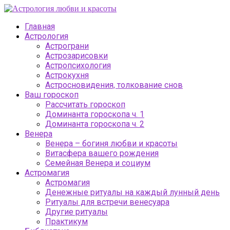
Главная
Астрология
Астрограни
Астрозарисовки
Астропсихология
Астрокухня
Астросновидения, толкование снов
Ваш гороскоп
Рассчитать гороскоп
Доминанта гороскопа ч. 1
Доминанта гороскопа ч. 2
Венера
Венера – богиня любви и красоты
Витасфера вашего рождения
Семейная Венера и социум
Астромагия
Астромагия
Денежные ритуалы на каждый лунный день
Ритуалы для встречи венесуара
Другие ритуалы
Практикум