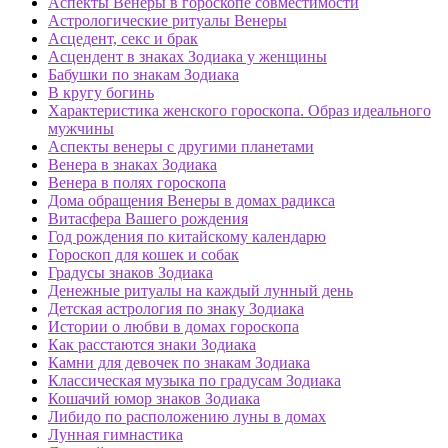
Аспекты Венеры в гороскопе совместимости
Астрологические ритуалы Венеры
Асцедент, секс и брак
Асцендент в знаках Зодиака у женщины
Бабушки по знакам Зодиака
В кругу богинь
Характеристика женского гороскопа. Образ идеального
мужчины
Аспекты венеры с другими планетами
Венера в знаках Зодиака
Венера в полях гороскопа
Дома обращения Венеры в домах радикса
Витасфера Вашего рождения
Год рождения по китайскому календарю
Гороскоп для кошек и собак
Градусы знаков Зодиака
Денежные ритуалы на каждый лунный день
Детская астрология по знаку Зодиака
Истории о любви в домах гороскопа
Как расстаются знаки Зодиака
Камни для девочек по знакам Зодиака
Классическая музыка по градусам Зодиака
Кошачий юмор знаков Зодиака
Либидо по расположению луны в домах
Лунная гимнастика