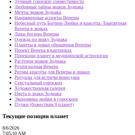
Лунный гороскоп совместимости
Любовные тайны знаков Зодиака
Мечты знаков Зодиака
Напряженные аспекты Венеры
Небесный путь Богини Любви и красоты. Транзитная
Венера в знаках
Лики богини Венеры
Одежда по знаку Зодиака
Планеты в домах обращения Венеры
Проект Венера в картинках
Проекции планет в медицинской астрологии
Растения знаков Зодиака
Ретроградная Венера
Ритмы красоты для Венеры в знаках
Ритуалы для встречи венесуара
Сексуальный гороскоп
Художественная галерея
Цвета и знаки Зодиака
Экономика любви в гороскопе
Пуджи (божествам 9 планет)
Текущие позиции планет
8/6/2026
7:05:10 AM